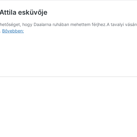
 Attila esküvője
etőséget, hogy Daalarna ruhában mehettem férjhez.A tavalyi vásáron
Fiatalos,
 …
Bővebben:
kötetlen,
romantikus
–
Adél
és
Attila
esküvője