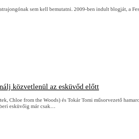
rajongónak sem kell bemutatni. 2009-ben indult blogját, a Festy
nálj közvetlenül az esküvőd előtt
itek, Chloe from the Woods) és Tokár Tomi műsorvezető hamar
emberi esküvőig már csak…