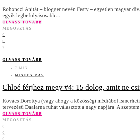
Rohonczi Anitát – blogger nevén Festy – egyetlen magyar divat
egyik legbefolyásosabb…
OLVASS TOVÁBB
MEGOSZTÁS
0
0
2
OLVASS TOVÁBB
7 MIN
MINDEN MÁS
Chloé férjhez megy #4: 15 dolog, amit ne csi
Kovács Dorottya (vagy ahogy a közösségi médiából ismerhet
tervezésű Daalarna ruhát választott a nagy napjára. A szept
OLVASS TOVÁBB
MEGOSZTÁS
0
0
0