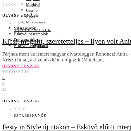
Meghívó
4 CIKK
Gasztro
OLVASS TOVÁBB
Nászút
Minden más
7 MIN
Sztáresküvők
VALÓDI ESKÜVŐK
Esküvői beszámolók
Kicsi, meghitt, szeretetteljes – Ilyen volt An
Daalarna titkok
Esküvői szolgáltatók
Férjhez ment az ismert magyar divatblogger, Rohonczi Anita –
Krisztiánnal, aki zenészként dolgozik (Mandaan,…
OLVASS TOVÁBB
MEGOSZTÁS
0
0
25
OLVASS TOVÁBB
9 MIN
SZTÁRESKÜVŐK
Festy in Style új utakon – Esküvő előtti inte