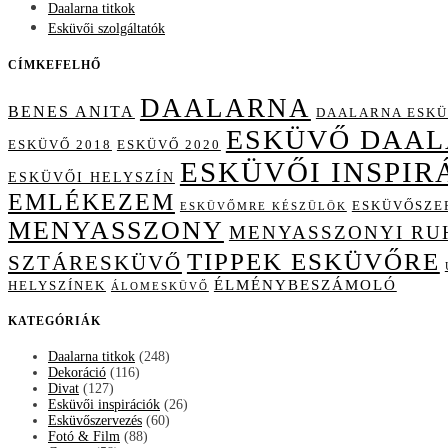
Daalarna titkok
Esküvői szolgáltatók
CÍMKEFELHŐ
DAALARNA
BENES ANITA
DAALARNA ESKÜ
ESKÜVŐ DAA
ESKÜVŐ 2018
ESKÜVŐ 2020
ESKÜVŐI INSPIR
ESKÜVŐI HELYSZÍN
EMLÉKEZEM
ESKÜVŐSZE
ESKÜVŐMRE KÉSZÜLÖK
MENYASSZONY
MENYASSZONYI RU
TIPPEK ESKÜVŐRE
SZTÁRESKÜVŐ
ÉLMÉNYBESZÁMOLÓ
HELYSZÍNEK
ÁLOMESKÜVŐ
KATEGÓRIÁK
Daalarna titkok
(248)
Dekoráció
(116)
Divat
(127)
Esküvői inspirációk
(26)
Esküvőszervezés
(60)
Fotó & Film
(88)