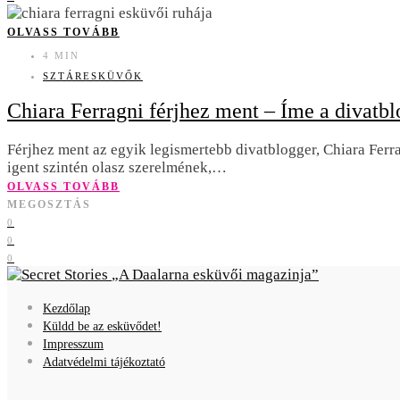
OLVASS TOVÁBB
4 MIN
SZTÁRESKÜVŐK
Chiara Ferragni férjhez ment – Íme a divatbl
Férjhez ment az egyik legismertebb divatblogger, Chiara Ferra
igent szintén olasz szerelmének,…
OLVASS TOVÁBB
MEGOSZTÁS
0
0
0
A Daalarna esküvői magazinja
Kezdőlap
Küldd be az esküvődet!
Impresszum
Adatvédelmi tájékoztató