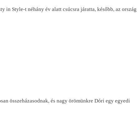
 in Style-t néhány év alatt csúcsra járatta, később, az ország
osan összeházasodnak, és nagy örömünkre Dóri egy egyedi