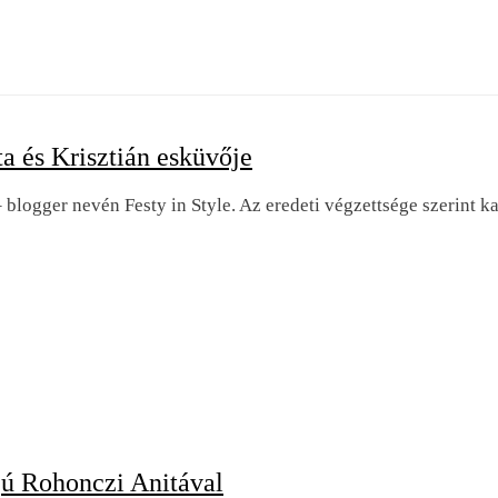
ita és Krisztián esküvője
 blogger nevén Festy in Style. Az eredeti végzettsége szerint k
rjú Rohonczi Anitával