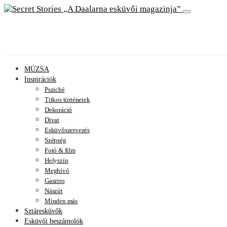
A Daalarna esküvői magazinja
MÚZSA
Inspirációk
Psziché
Titkos történetek
Dekoráció
Divat
Esküvőszervezés
Szépség
Fotó & film
Helyszín
Meghívó
Gasztro
Nászút
Minden más
Sztáresküvők
Esküvői beszámolók