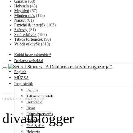
Gasztro
(58)
Helyszín
(45)
Meghívó
(57)
Minden más
(115)
Nászút
(61)
Psziché & interjúk
(103)
Szépség
(81)
Sztáresküvők
(182)
Titkos történetek
(98)
Valódi esküvők
(310)
Küldd be az esküvődet!
Daalarna weboldal
A Daalarna esküvői magazinja
English
MÚZSA
Inspirációk
Psziché
Titkos történetek
CIKKEK CÍMKÉNKÉNT
Dekoráció
Divat
divatblogger
Esküvőszervezés
Szépség
Fotó & film
Helyszín