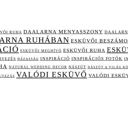
DAALARNA MENYASSZONY
DAALARN
VŐI RUHA
LARNA RUHÁBAN
ESKÜVŐI BESZÁM
ÁCIÓ
ESKÜ
ESKÜVŐI RUHA
ESKÜVŐI MEGHÍVÓ
INSPIRÁCIÓ
INSPIRÁCIÓS FOTÓK
I
RVEZÉS
HÁZASSÁG
HA
NÁSZÚT
NATURAL WEDDING DECOR
NÁSZÚT A VILÁG K
VALÓDI ESKÜVŐ
VALÓDI ESKÜ
UTAZÁS