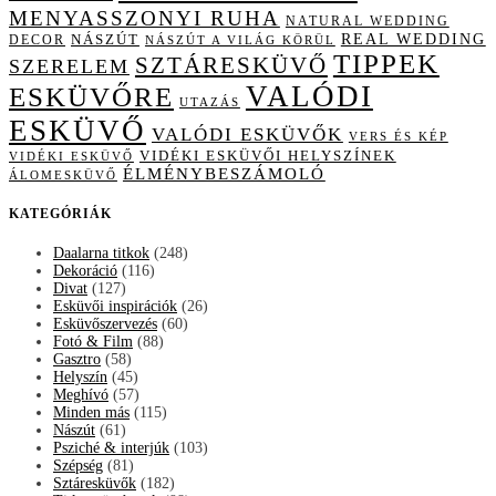
MENYASSZONYI RUHA
NATURAL WEDDING
NÁSZÚT
REAL WEDDING
DECOR
NÁSZÚT A VILÁG KÖRÜL
TIPPEK
SZTÁRESKÜVŐ
SZERELEM
VALÓDI
ESKÜVŐRE
UTAZÁS
ESKÜVŐ
VALÓDI ESKÜVŐK
VERS ÉS KÉP
VIDÉKI ESKÜVŐI HELYSZÍNEK
VIDÉKI ESKÜVŐ
ÉLMÉNYBESZÁMOLÓ
ÁLOMESKÜVŐ
KATEGÓRIÁK
Daalarna titkok
(248)
Dekoráció
(116)
Divat
(127)
Esküvői inspirációk
(26)
Esküvőszervezés
(60)
Fotó & Film
(88)
Gasztro
(58)
Helyszín
(45)
Meghívó
(57)
Minden más
(115)
Nászút
(61)
Psziché & interjúk
(103)
Szépség
(81)
Sztáresküvők
(182)