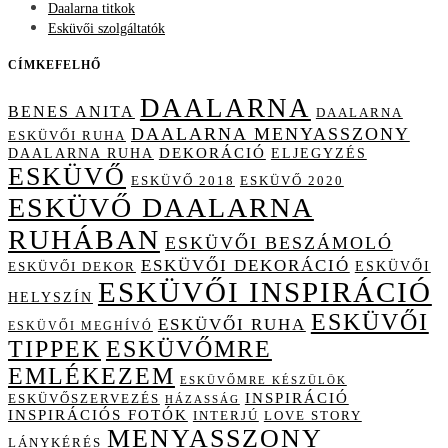
Daalarna titkok
Esküvői szolgáltatók
CÍMKEFELHŐ
DAALARNA
BENES ANITA
DAALARNA
DAALARNA MENYASSZONY
ESKÜVŐI RUHA
DAALARNA RUHA
DEKORÁCIÓ
ELJEGYZÉS
ESKÜVŐ
ESKÜVŐ 2018
ESKÜVŐ 2020
ESKÜVŐ DAALARNA
RUHÁBAN
ESKÜVŐI BESZÁMOLÓ
ESKÜVŐI DEKORÁCIÓ
ESKÜVŐI
ESKÜVŐI DEKOR
ESKÜVŐI INSPIRÁCIÓ
HELYSZÍN
ESKÜVŐI
ESKÜVŐI RUHA
ESKÜVŐI MEGHÍVÓ
TIPPEK
ESKÜVŐMRE
EMLÉKEZEM
ESKÜVŐMRE KÉSZÜLÖK
INSPIRÁCIÓ
ESKÜVŐSZERVEZÉS
HÁZASSÁG
INSPIRÁCIÓS FOTÓK
INTERJÚ
LOVE STORY
MENYASSZONY
LÁNYKÉRÉS