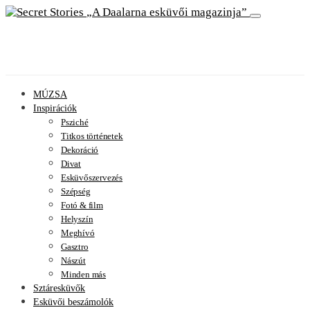
A Daalarna esküvői magazinja
MÚZSA
Inspirációk
Psziché
Titkos történetek
Dekoráció
Divat
Esküvőszervezés
Szépség
Fotó & film
Helyszín
Meghívó
Gasztro
Nászút
Minden más
Sztáresküvők
Esküvői beszámolók