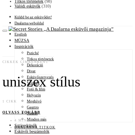
Titkos történetek
(98)
Valódi esküvők
(310)
Küldd be az esküvődet!
Daalarna weboldal
A Daalarna esküvői magazinja
English
MÚZSA
Inspirációk
Psziché
Titkos történetek
CIKKEK CÍMKÉNKÉNT
Dekoráció
Divat
uniszex stílus
Esküvőszervezés
Szépség
Fotó & film
Helyszín
Meghívó
1 CIKK
Gasztro
OLVASS TOVÁBB
Nászút
Minden más
4 MIN
Sztáresküvők
DAALARNA TITKOK
Esküvői beszámolók