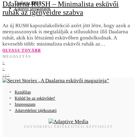
Daalarna RUSH – Minimalista esküvői
Daalarna titkok
Esküvői szolgáltatók
ruhák az igényeidre szabva
Az új RUSH kapszulakollekció azért jött létre, hogy azok a
menyasszonyok is megtalálják a stílusukhoz illő Daalarna
ruhát, akik kis létszámú esküvőben gondolkodnak. A
kevesebb több: minimalista esküvői ruhák az…
OLVASS TOVÁBB
MEGOSZTÁS
0
0
102
A Daalarna esküvői magazinja
Kezdőlap
Küldd be az esküvődet!
Impresszum
Adatvédelmi tájékoztató
ÜGYNÖKSÉGI ÉRTÉKESÍTÉSI KÉPVISELET