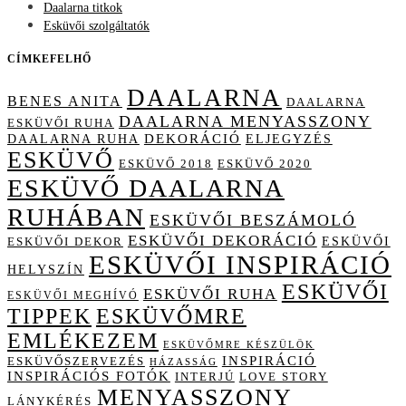
Daalarna titkok
Esküvői szolgáltatók
CÍMKEFELHŐ
DAALARNA
BENES ANITA
DAALARNA
DAALARNA MENYASSZONY
ESKÜVŐI RUHA
DAALARNA RUHA
DEKORÁCIÓ
ELJEGYZÉS
ESKÜVŐ
ESKÜVŐ 2018
ESKÜVŐ 2020
ESKÜVŐ DAALARNA
RUHÁBAN
ESKÜVŐI BESZÁMOLÓ
ESKÜVŐI DEKORÁCIÓ
ESKÜVŐI
ESKÜVŐI DEKOR
ESKÜVŐI INSPIRÁCIÓ
HELYSZÍN
ESKÜVŐI
ESKÜVŐI RUHA
ESKÜVŐI MEGHÍVÓ
TIPPEK
ESKÜVŐMRE
EMLÉKEZEM
ESKÜVŐMRE KÉSZÜLÖK
INSPIRÁCIÓ
ESKÜVŐSZERVEZÉS
HÁZASSÁG
INSPIRÁCIÓS FOTÓK
INTERJÚ
LOVE STORY
MENYASSZONY
LÁNYKÉRÉS