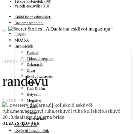
Titkos történetek
(98)
Valódi esküvők
(310)
Küldd be az esküvődet!
Daalarna weboldal
A Daalarna esküvői magazinja
English
MÚZSA
Inspirációk
Psziché
Titkos történetek
CIKKEK CÍMKÉNKÉNT
Dekoráció
Divat
randevú
Esküvőszervezés
Szépség
Fotó & film
Helyszín
Meghívó
2 CIKK
Gasztro
Nászút
Minden más
OLVASS TOVÁBB
Sztáresküvők
Esküvői beszámolók
5 MIN