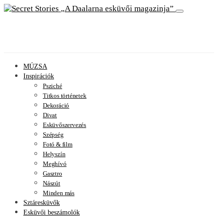
A Daalarna esküvői magazinja
MÚZSA
Inspirációk
Psziché
Titkos történetek
Dekoráció
Divat
Esküvőszervezés
Szépség
Fotó & film
Helyszín
Meghívó
Gasztro
Nászút
Minden más
Sztáresküvők
Esküvői beszámolók