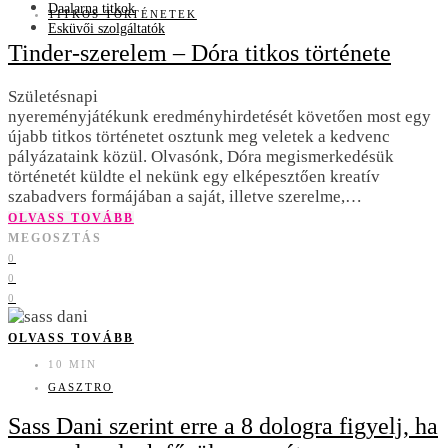
Daalarna titkok
TITKOS TÖRTÉNETEK
Esküvői szolgáltatók
Tinder-szerelem – Dóra titkos története
Születésnapi
nyereményjátékunk eredményhirdetését követően most egy
újabb titkos történetet osztunk meg veletek a kedvenc
pályázataink közül. Olvasónk, Dóra megismerkedésük
történetét küldte el nekünk egy elképesztően kreatív
szabadvers formájában a saját, illetve szerelme,…
OLVASS TOVÁBB
MEGOSZTÁS
0
0
0
OLVASS TOVÁBB
10 MIN
GASZTRO
Sass Dani szerint erre a 8 dologra figyelj, ha