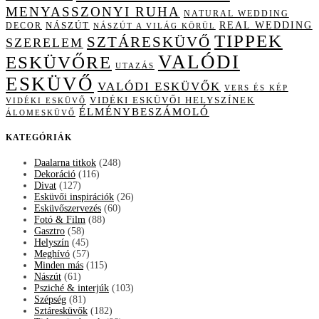
MENYASSZONYI RUHA
NATURAL WEDDING
NÁSZÚT
REAL WEDDING
DECOR
NÁSZÚT A VILÁG KÖRÜL
TIPPEK
SZTÁRESKÜVŐ
SZERELEM
VALÓDI
ESKÜVŐRE
UTAZÁS
ESKÜVŐ
VALÓDI ESKÜVŐK
VERS ÉS KÉP
VIDÉKI ESKÜVŐI HELYSZÍNEK
VIDÉKI ESKÜVŐ
ÉLMÉNYBESZÁMOLÓ
ÁLOMESKÜVŐ
KATEGÓRIÁK
Daalarna titkok
(248)
Dekoráció
(116)
Divat
(127)
Esküvői inspirációk
(26)
Esküvőszervezés
(60)
Fotó & Film
(88)
Gasztro
(58)
Helyszín
(45)
Meghívó
(57)
Minden más
(115)
Nászút
(61)
Psziché & interjúk
(103)
Szépség
(81)
Sztáresküvők
(182)