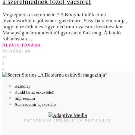
a szerelmednek főzöl vacsorát
Meglepnéd a szerelmedet? A Konyhafőnök című
tévéműsorból is jól ismert gasztroarc, Sass Dani elmondja,
hogy mire érdemes figyelned randi vacsora készítésekor.
Manapság már mindent túl gyorsan élünk meg. Állandó
rohanásban…
OLVASS TOVÁBB
MEGOSZTÁS
16
0
0
A Daalarna esküvői magazinja
Kezdőlap
Küldd be az esküvődet!
Impresszum
Adatvédelmi tájékoztató
ÜGYNÖKSÉGI ÉRTÉKESÍTÉSI KÉPVISELET