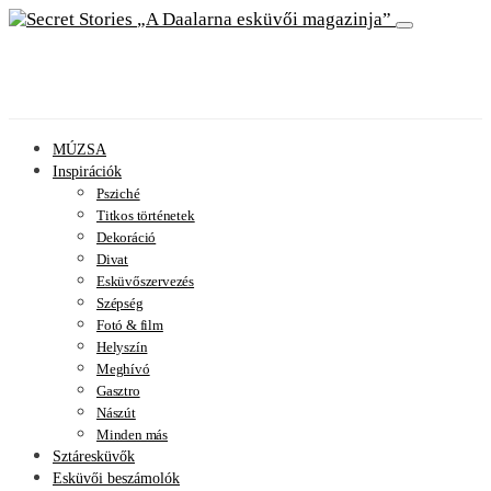
A Daalarna esküvői magazinja
MÚZSA
Inspirációk
Psziché
Titkos történetek
Dekoráció
Divat
Esküvőszervezés
Szépség
Fotó & film
Helyszín
Meghívó
Gasztro
Nászút
Minden más
Sztáresküvők
Esküvői beszámolók