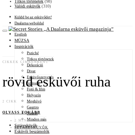
Titkos történetek
(98)
Valódi esküvők
(310)
Küldd be az esküvődet!
Daalarna weboldal
A Daalarna esküvői magazinja
English
MÚZSA
Inspirációk
Psziché
Titkos történetek
CIKKEK CÍMKÉNKÉNT
Dekoráció
Divat
rövid esküvői ruha
Esküvőszervezés
Szépség
Fotó & film
Helyszín
Meghívó
2 CIKK
Gasztro
OLVASS TOVÁBB
Nászút
Minden más
2 MIN
Sztáresküvők
SZTÁRESKÜVŐK
Esküvői beszámolók