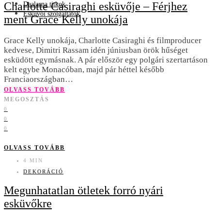
Charlotte Casiraghi esküvője – Férjhez
Daalarna titkok
Esküvői szolgáltatók
ment Grace Kelly unokája
Grace Kelly unokája, Charlotte Casiraghi és filmproducer
kedvese, Dimitri Rassam idén júniusban örök hűséget
esküdött egymásnak. A pár először egy polgári szertartáson
kelt egybe Monacóban, majd pár héttel később
Franciaországban…
OLVASS TOVÁBB
MEGOSZTÁS
0
0
0
OLVASS TOVÁBB
4 MIN
DEKORÁCIÓ
Megunhatatlan ötletek forró nyári
esküvőkre