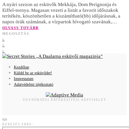
A nyári szezon az esküvők Mekkája, Dom Perignonja és
Eiffel-tornya. Magasan vezeti a listát a favorit időszakok
terítékén, köszönhetően a kiszámítható(bb) időjárásnak, a
napos órák számának, a vízpartok hívogató szavának,…
OLVASS TOVÁBB
MEGOSZTÁS
0
0
0
A Daalarna esküvői magazinja
Kezdőlap
Küldd be az esküvődet!
Impresszum
Adatvédelmi tájékoztató
ÜGYNÖKSÉGI ÉRTÉKESÍTÉSI KÉPVISELET
KERESÉS ERRE: