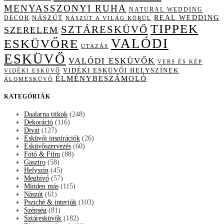
MENYASSZONYI RUHA
NATURAL WEDDING
NÁSZÚT
REAL WEDDING
DECOR
NÁSZÚT A VILÁG KÖRÜL
TIPPEK
SZTÁRESKÜVŐ
SZERELEM
VALÓDI
ESKÜVŐRE
UTAZÁS
ESKÜVŐ
VALÓDI ESKÜVŐK
VERS ÉS KÉP
VIDÉKI ESKÜVŐI HELYSZÍNEK
VIDÉKI ESKÜVŐ
ÉLMÉNYBESZÁMOLÓ
ÁLOMESKÜVŐ
KATEGÓRIÁK
Daalarna titkok
(248)
Dekoráció
(116)
Divat
(127)
Esküvői inspirációk
(26)
Esküvőszervezés
(60)
Fotó & Film
(88)
Gasztro
(58)
Helyszín
(45)
Meghívó
(57)
Minden más
(115)
Nászút
(61)
Psziché & interjúk
(103)
Szépség
(81)
Sztáresküvők
(182)