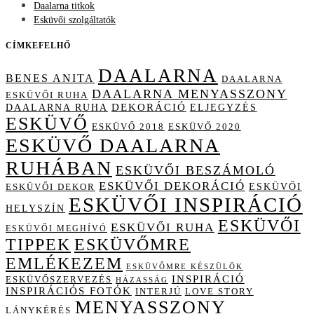
Daalarna titkok
Esküvői szolgáltatók
CÍMKEFELHŐ
DAALARNA
BENES ANITA
DAALARNA
DAALARNA MENYASSZONY
ESKÜVŐI RUHA
DAALARNA RUHA
DEKORÁCIÓ
ELJEGYZÉS
ESKÜVŐ
ESKÜVŐ 2018
ESKÜVŐ 2020
ESKÜVŐ DAALARNA
RUHÁBAN
ESKÜVŐI BESZÁMOLÓ
ESKÜVŐI DEKORÁCIÓ
ESKÜVŐI
ESKÜVŐI DEKOR
ESKÜVŐI INSPIRÁCIÓ
HELYSZÍN
ESKÜVŐI
ESKÜVŐI RUHA
ESKÜVŐI MEGHÍVÓ
TIPPEK
ESKÜVŐMRE
EMLÉKEZEM
ESKÜVŐMRE KÉSZÜLÖK
INSPIRÁCIÓ
ESKÜVŐSZERVEZÉS
HÁZASSÁG
INSPIRÁCIÓS FOTÓK
INTERJÚ
LOVE STORY
MENYASSZONY
LÁNYKÉRÉS