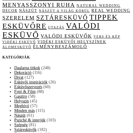
MENYASSZONYI RUHA
NATURAL WEDDING
NÁSZÚT
REAL WEDDING
DECOR
NÁSZÚT A VILÁG KÖRÜL
TIPPEK
SZTÁRESKÜVŐ
SZERELEM
VALÓDI
ESKÜVŐRE
UTAZÁS
ESKÜVŐ
VALÓDI ESKÜVŐK
VERS ÉS KÉP
VIDÉKI ESKÜVŐI HELYSZÍNEK
VIDÉKI ESKÜVŐ
ÉLMÉNYBESZÁMOLÓ
ÁLOMESKÜVŐ
KATEGÓRIÁK
Daalarna titkok
(248)
Dekoráció
(116)
Divat
(127)
Esküvői inspirációk
(26)
Esküvőszervezés
(60)
Fotó & Film
(88)
Gasztro
(58)
Helyszín
(45)
Meghívó
(57)
Minden más
(115)
Nászút
(61)
Psziché & interjúk
(103)
Szépség
(81)
Sztáresküvők
(182)