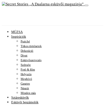
A Daalarna esküvői magazinja
MÚZSA
Inspirációk
Psziché
Titkos történetek
Dekoráció
Divat
Esküvőszervezés
Szépség
Fotó & film
Helyszín
Meghívó
Gasztro
Nászút
Minden más
Sztáresküvők
Esküvői beszámolók