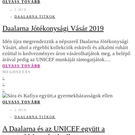
OLVASS TOVÁBB
5 MIN
DAALARNA TITKOK
Daalarna Jótékonysági Vásár 2019
Idén újra megrendezzük a népszerű Daalarna Jótékonysági
Vásárt, ahol a régebbi kollekciók esküvői és alkalmi ruháit
ezúttal is kedvezményes áron vásárolhatjátok meg, a belépő
árával pedig az UNICEF munkáját támogatjátok.…
OLVASS TOVÁBB
MEGOSZTÁS
0
0
0
OLVASS TOVÁBB
5 MIN
DAALARNA TITKOK
A Daalarna és az UNICEF együtt a