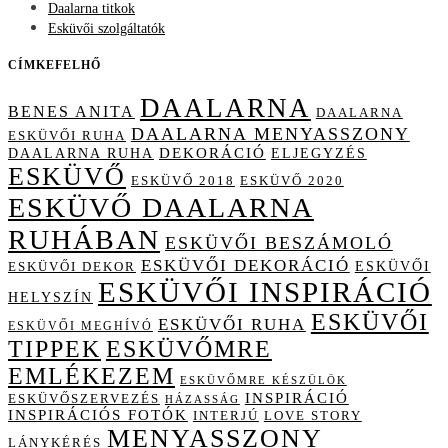
Daalarna titkok
Esküvői szolgáltatók
CÍMKEFELHŐ
DAALARNA
BENES ANITA
DAALARNA
DAALARNA MENYASSZONY
ESKÜVŐI RUHA
DAALARNA RUHA
DEKORÁCIÓ
ELJEGYZÉS
ESKÜVŐ
ESKÜVŐ 2018
ESKÜVŐ 2020
ESKÜVŐ DAALARNA
RUHÁBAN
ESKÜVŐI BESZÁMOLÓ
ESKÜVŐI DEKORÁCIÓ
ESKÜVŐI
ESKÜVŐI DEKOR
ESKÜVŐI INSPIRÁCIÓ
HELYSZÍN
ESKÜVŐI
ESKÜVŐI RUHA
ESKÜVŐI MEGHÍVÓ
TIPPEK
ESKÜVŐMRE
EMLÉKEZEM
ESKÜVŐMRE KÉSZÜLÖK
INSPIRÁCIÓ
ESKÜVŐSZERVEZÉS
HÁZASSÁG
INSPIRÁCIÓS FOTÓK
INTERJÚ
LOVE STORY
MENYASSZONY
LÁNYKÉRÉS