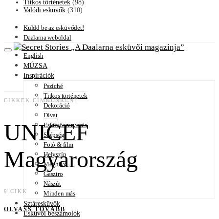
Titkos történetek
(98)
Valódi esküvők
(310)
Küldd be az esküvődet!
Daalarna weboldal
A Daalarna esküvői magazinja
English
MÚZSA
Inspirációk
Psziché
Titkos történetek
CIKKEK CÍMKÉNKÉNT
Dekoráció
Divat
UNICEF
Esküvőszervezés
Szépség
Fotó & film
Magyarország
Helyszín
Meghívó
Gasztro
Nászút
9 CIKK
Minden más
Sztáresküvők
OLVASS TOVÁBB
Esküvői beszámolók