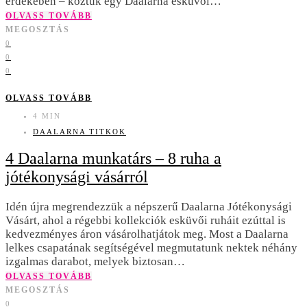
érdekében – köztük egy Daalarna esküvői…
OLVASS TOVÁBB
MEGOSZTÁS
0
0
0
OLVASS TOVÁBB
4 MIN
DAALARNA TITKOK
4 Daalarna munkatárs – 8 ruha a
jótékonysági vásárról
Idén újra megrendezzük a népszerű Daalarna Jótékonysági
Vásárt, ahol a régebbi kollekciók esküvői ruháit ezúttal is
kedvezményes áron vásárolhatjátok meg. Most a Daalarna
lelkes csapatának segítségével megmutatunk nektek néhány
izgalmas darabot, melyek biztosan…
OLVASS TOVÁBB
MEGOSZTÁS
0