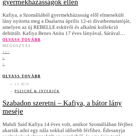
gyermekházasságok ellen
Kafiya, a Szomáliából gyermekházasság elől elmenekült
lány nyitotta meg a Daalarna április 12-ei divatbemutatóját,
amelyen az új REBELLE esküvői és alkalmi kollekció
debütált. Kafiya Benes Anita 17 éves lányával, Sárával…
OLVASS TOVÁBB
MEGOSZTÁS
347
0
1
OLVASS TOVÁBB
14 MIN
PSZICHÉ & INTERJÚK
Szabadon szeretni – Kafiya, a bátor lány
meséje
Mahdi Said Kafiya 14 éves volt, amikor Szomáliában férjhez
akarták adni egy nála sokkal idősebb férfihez. Édesanyja