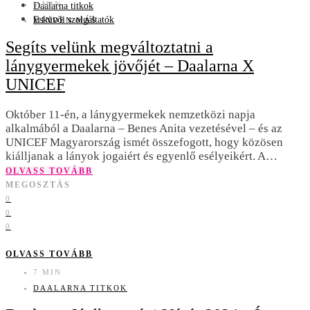
4 MIN
Daalarna titkok
Esküvői szolgáltatók
MINDEN MÁS
Segíts velünk megváltoztatni a
lánygyermekek jövőjét – Daalarna X
UNICEF
Október 11-én, a lánygyermekek nemzetközi napja
alkalmából a Daalarna – Benes Anita vezetésével – és az
UNICEF Magyarország ismét összefogott, hogy közösen
kiálljanak a lányok jogaiért és egyenlő esélyeikért. A…
OLVASS TOVÁBB
MEGOSZTÁS
0
0
0
OLVASS TOVÁBB
7 MIN
DAALARNA TITKOK