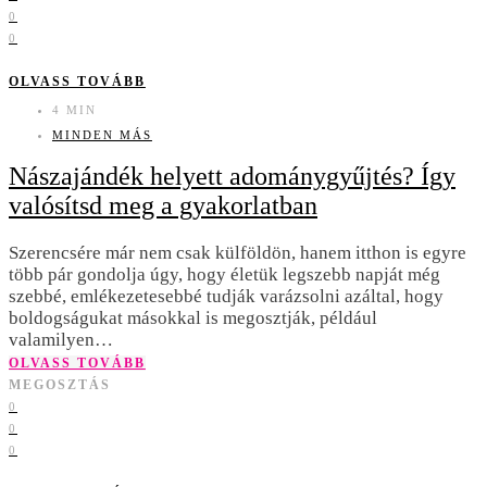
0
0
OLVASS TOVÁBB
4 MIN
MINDEN MÁS
Nászajándék helyett adománygyűjtés? Így
valósítsd meg a gyakorlatban
Szerencsére már nem csak külföldön, hanem itthon is egyre
több pár gondolja úgy, hogy életük legszebb napját még
szebbé, emlékezetesebbé tudják varázsolni azáltal, hogy
boldogságukat másokkal is megosztják, például
valamilyen…
OLVASS TOVÁBB
MEGOSZTÁS
0
0
0