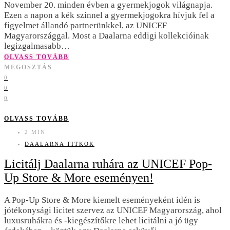
November 20. minden évben a gyermekjogok világnapja.
Ezen a napon a kék színnel a gyermekjogokra hívjuk fel a
figyelmet állandó partnerünkkel, az UNICEF
Magyarországgal. Most a Daalarna eddigi kollekcióinak
legizgalmasabb…
OLVASS TOVÁBB
MEGOSZTÁS
0
0
0
OLVASS TOVÁBB
2 MIN
DAALARNA TITKOK
Licitálj Daalarna ruhára az UNICEF Pop-
Up Store & More eseményen!
A Pop-Up Store & More kiemelt eseményeként idén is
jótékonysági licitet szervez az UNICEF Magyarország, ahol
luxusruhákra és -kiegészítőkre lehet licitálni a jó ügy