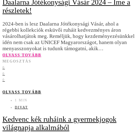
Daalarna Jótékonysági Vásár 2024 – Íme a
részletek!
2024-ben is lesz Daalarna Jótékonysági Vásár, ahol a
régebbi kollekciók esküvői ruháit kedvezményes áron
vásárolhatjátok meg. Reméljük, hogy kezdeményezésünkkel
idén nem csak az UNICEF Magyarországot, hanem olyan
menyasszonyokat is tudunk támogatni, akik…
OLVASS TOVÁBB
MEGOSZTÁS
0
0
0
OLVASS TOVÁBB
1 MIN
DIVAT
Kedvenc kék ruháink a gyermekjogok
világnapja alkalmából