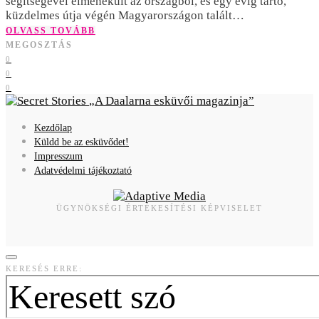
segítségével elmenekült az országból, és egy évig tartó,
küzdelmes útja végén Magyarországon talált…
OLVASS TOVÁBB
MEGOSZTÁS
0
0
0
A Daalarna esküvői magazinja
Kezdőlap
Küldd be az esküvődet!
Impresszum
Adatvédelmi tájékoztató
ÜGYNÖKSÉGI ÉRTÉKESÍTÉSI KÉPVISELET
KERESÉS ERRE: