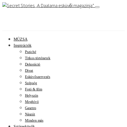
A Daalarna esküvői magazinja
MÚZSA
Inspirációk
Psziché
Titkos történetek
Dekoráció
Divat
Esküvőszervezés
Szépség
Fotó & film
Helyszín
Meghívó
Gasztro
Nászút
Minden más
Sztáresküvők