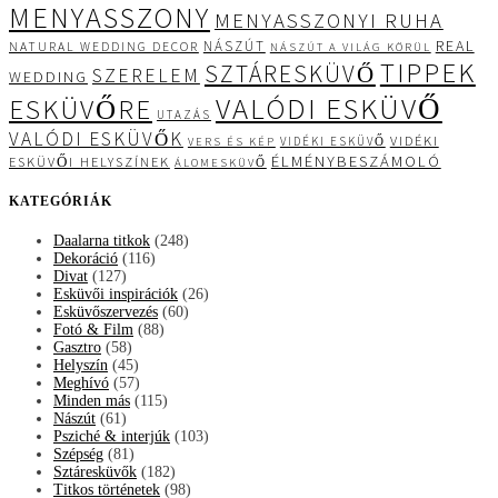
MENYASSZONY
MENYASSZONYI RUHA
REAL
NÁSZÚT
NATURAL WEDDING DECOR
NÁSZÚT A VILÁG KÖRÜL
TIPPEK
SZTÁRESKÜVŐ
SZERELEM
WEDDING
VALÓDI ESKÜVŐ
ESKÜVŐRE
UTAZÁS
VALÓDI ESKÜVŐK
VIDÉKI
VIDÉKI ESKÜVŐ
VERS ÉS KÉP
ÉLMÉNYBESZÁMOLÓ
ESKÜVŐI HELYSZÍNEK
ÁLOMESKÜVŐ
KATEGÓRIÁK
Daalarna titkok
(248)
Dekoráció
(116)
Divat
(127)
Esküvői inspirációk
(26)
Esküvőszervezés
(60)
Fotó & Film
(88)
Gasztro
(58)
Helyszín
(45)
Meghívó
(57)
Minden más
(115)
Nászút
(61)
Psziché & interjúk
(103)
Szépség
(81)
Sztáresküvők
(182)
Titkos történetek
(98)