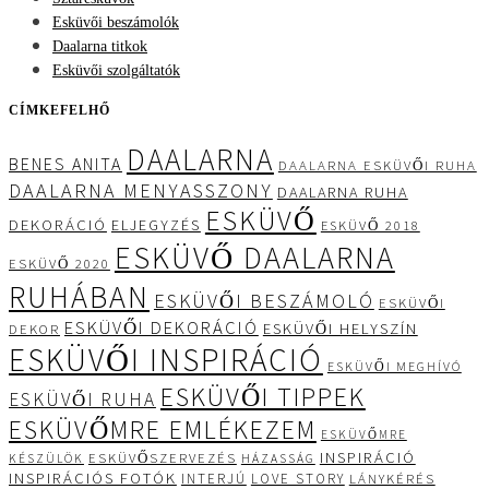
Esküvői beszámolók
Daalarna titkok
Esküvői szolgáltatók
CÍMKEFELHŐ
DAALARNA
BENES ANITA
DAALARNA ESKÜVŐI RUHA
DAALARNA MENYASSZONY
DAALARNA RUHA
ESKÜVŐ
DEKORÁCIÓ
ELJEGYZÉS
ESKÜVŐ 2018
ESKÜVŐ DAALARNA
ESKÜVŐ 2020
RUHÁBAN
ESKÜVŐI BESZÁMOLÓ
ESKÜVŐI
ESKÜVŐI DEKORÁCIÓ
ESKÜVŐI HELYSZÍN
DEKOR
ESKÜVŐI INSPIRÁCIÓ
ESKÜVŐI MEGHÍVÓ
ESKÜVŐI TIPPEK
ESKÜVŐI RUHA
ESKÜVŐMRE EMLÉKEZEM
ESKÜVŐMRE
INSPIRÁCIÓ
ESKÜVŐSZERVEZÉS
KÉSZÜLÖK
HÁZASSÁG
INSPIRÁCIÓS FOTÓK
INTERJÚ
LOVE STORY
LÁNYKÉRÉS