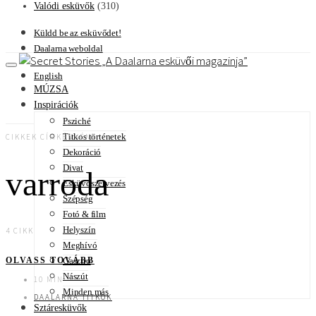
Valódi esküvők
(310)
Küldd be az esküvődet!
Daalarna weboldal
A Daalarna esküvői magazinja
English
MÚZSA
Inspirációk
Psziché
Titkos történetek
CIKKEK CÍMKÉNKÉNT
Dekoráció
Divat
varroda
Esküvőszervezés
Szépség
Fotó & film
Helyszín
4 CIKK
Meghívó
Gasztro
OLVASS TOVÁBB
Nászút
10 MIN
Minden más
DAALARNA TITKOK
Sztáresküvők