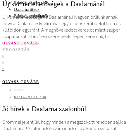
Új karrierlehetőségek a Daalarnánál
Esküvői beszámolók
Daalarna titkok
Esküvői szolgáltatók
Új karrierlehetőségek a Daalarnánál! Nagyon örülünk annak,
hogy a Daalarna esküvői ruhák egyre népszerűbbek itthon és
külföldön egyaránt. A megnövekedett kereslet miatt szuper
csapatunkat is bővíteni szeretnénk. Téged keresünk, ha…
OLVASS TOVÁBB
MEGOSZTÁS
0
0
9
OLVASS TOVÁBB
2 MIN
DAALARNA TITKOK
Jó hírek a Daalarna szalonból
Örömmel jelentjük, hogy minden a megszokott rendben zajlik a
Daalarnánál! Szalonunk és varrodánk újra a korlátozásokat