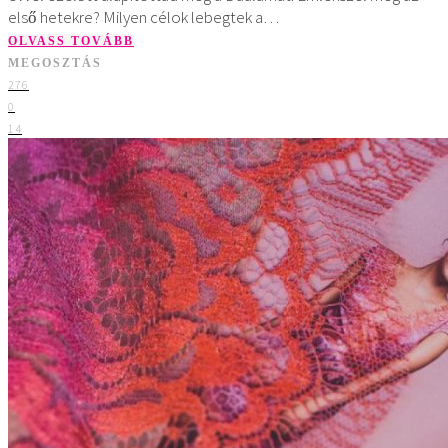
első hetekre? Milyen célok lebegtek a…
OLVASS TOVÁBB
MEGOSZTÁS
276
0
14