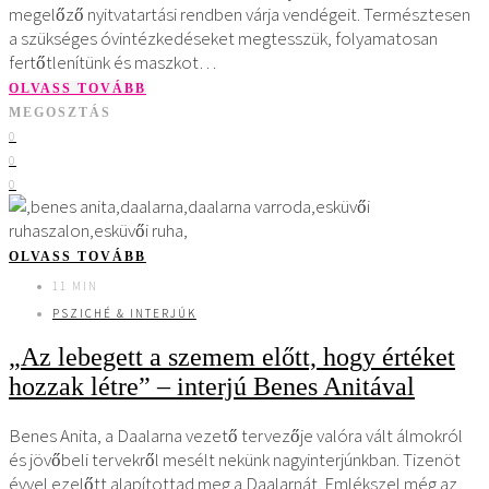
megelőző nyitvatartási rendben várja vendégeit. Természtesen
a szükséges óvintézkedéseket megtesszük, folyamatosan
fertőtlenítünk és maszkot…
OLVASS TOVÁBB
MEGOSZTÁS
0
0
0
OLVASS TOVÁBB
11 MIN
PSZICHÉ & INTERJÚK
„Az lebegett a szemem előtt, hogy értéket
hozzak létre” – interjú Benes Anitával
Benes Anita, a Daalarna vezető tervezője valóra vált álmokról
és jövőbeli tervekről mesélt nekünk nagyinterjúnkban. Tizenöt
évvel ezelőtt alapítottad meg a Daalarnát. Emlékszel még az