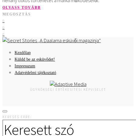
néhány titkos történetet a márka működéséről.
OLVASS TOVÁBB
MEGOSZTÁS
0
0
0
A Daalarna esküvői magazinja
Kezdőlap
Küldd be az esküvődet!
Impresszum
Adatvédelmi tájékoztató
ÜGYNÖKSÉGI ÉRTÉKESÍTÉSI KÉPVISELET
KERESÉS ERRE: