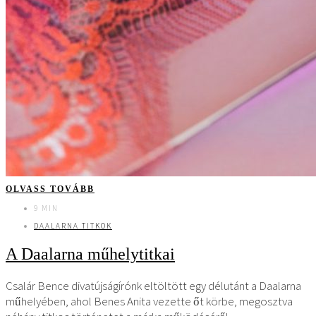
OLVASS TOVÁBB
9 MIN
DAALARNA TITKOK
A Daalarna műhelytitkai
Csalár Bence divatújságírónk eltöltött egy délutánt a Daalarna
műhelyében, ahol Benes Anita vezette őt körbe, megosztva