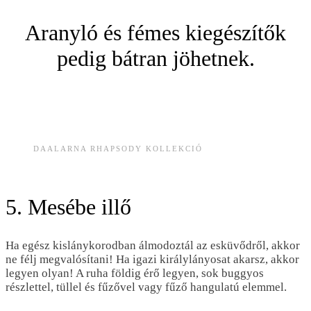
Aranyló és fémes kiegészítők
pedig bátran jöhetnek.
DAALARNA RHAPSODY KOLLEKCIÓ
5. Mesébe illő
Ha egész kislánykorodban álmodoztál az esküvődről, akkor
ne félj megvalósítani! Ha igazi királylányosat akarsz, akkor
legyen olyan! A ruha földig érő legyen, sok buggyos
részlettel, tüllel és fűzővel vagy fűző hangulatú elemmel.