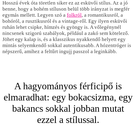
Hosszú évek óta töretlen siker ez az esküvői stílus. Az a jó
benne, hogy a bohém stíluson belül több irányzat is megfér
egymás mellett. Legyen szó a
folkról
, a romantikusról, a
bohóról, a rusztikusról és a vintage-ről. Egy ilyen esküvői
ruhán lehet csipke, hímzés és gyöngy is. A vőlegénynél
nincsenek szigorú szabályok, például a zakó sem kötelező.
Jöhet egy kalap is, és a klasszikus nyakkendő helyett egy
mintás selyemkendő sokkal autentikusabb. A hózentróger is
népszerű, amihez a feltűrt ingujj passzol a leginkább.
A hagyományos férficipő is
elmaradhat: egy bokacsizma, egy
bakancs sokkal jobban mutat
ezzel a stílussal.