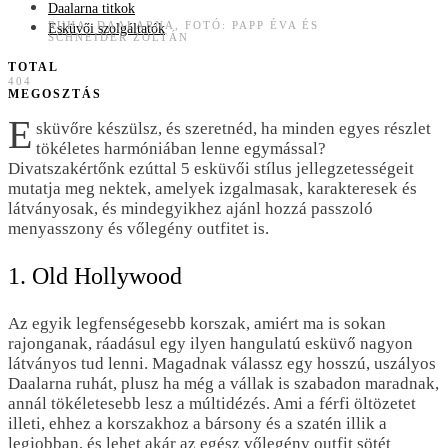
Daalarna titkok
RUHA: DAALARNA, FOTÓ: PAPP ÉVA ÉS
Esküvői szolgáltatók
SCHNEIDER ZOLTÁN
TOTAL
404
MEGOSZTÁS
E
sküvőre készülsz, és szeretnéd, ha minden egyes részlet
tökéletes harmóniában lenne egymással?
Divatszakértőnk ezúttal 5 esküvői stílus jellegzetességeit
mutatja meg nektek, amelyek izgalmasak, karakteresek és
látványosak, és mindegyikhez ajánl hozzá passzoló
menyasszony és vőlegény outfitet is.
1. Old Hollywood
Az egyik legfenségesebb korszak, amiért ma is sokan
rajonganak, ráadásul egy ilyen hangulatú esküvő nagyon
látványos tud lenni. Magadnak válassz egy hosszú, uszályos
Daalarna ruhát, plusz ha még a vállak is szabadon maradnak,
annál tökéletesebb lesz a múltidézés. Ami a férfi öltözetet
illeti, ehhez a korszakhoz a bársony és a szatén illik a
legjobban, és lehet akár az egész vőlegény outfit sötét