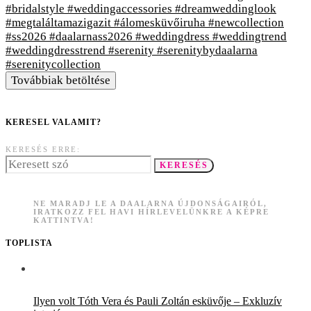
Továbbiak betöltése
KERESEL VALAMIT?
KERESÉS ERRE:
KERESÉS
NE MARADJ LE A DAALARNA ÚJDONSÁGAIRÓL,
IRATKOZZ FEL HAVI HÍRLEVELÜNKRE A KÉPRE
KATTINTVA!
TOPLISTA
Ilyen volt Tóth Vera és Pauli Zoltán esküvője – Exkluzív