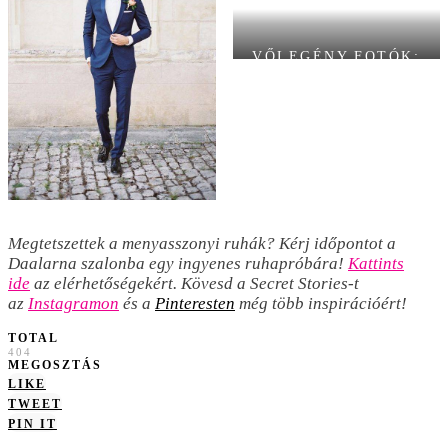
VŐLEGÉNY FOTÓK:
PINTEREST
Megtetszettek a menyasszonyi ruhák? Kérj időpontot a
Daalarna szalonba egy ingyenes ruhapróbára!
Kattints
ide
az elérhetőségekért. Kövesd a Secret Stories-t
az
Instagramon
és a
Pinteresten
még több inspirációért!
TOTAL
404
MEGOSZTÁS
LIKE
TWEET
PIN IT