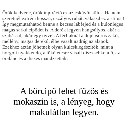
Örök kedvenc, örök inpiráció ez az esküvői stílus. Ha nem
szeretnél extrém hosszú, uszályos ruhát, válaszd ez a stílust!
Így megmutathatod benne a kecses lábfejed és a különleges
magas sarkú cipődet is. A derék legyen hangsúlyos, akár a
szabással, akár egy övvel. A férfiaknál a duplasoros zakó,
mellény, magas derekú, élbe vasalt nadrág az alapok.
Ezekhez aztán jöhetnek olyan kulcskiegészítők, mint a
horgolt nyakkendő, a tökéletesre vasalt díszzsebkendő, az
óralánc és a díszes mandzsetták.
A bőrcipő lehet fűzős és
mokaszin is, a lényeg, hogy
makulátlan legyen.