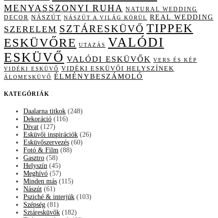
MENYASSZONYI RUHA
NATURAL WEDDING
NÁSZÚT
REAL WEDDING
DECOR
NÁSZÚT A VILÁG KÖRÜL
TIPPEK
SZTÁRESKÜVŐ
SZERELEM
VALÓDI
ESKÜVŐRE
UTAZÁS
ESKÜVŐ
VALÓDI ESKÜVŐK
VERS ÉS KÉP
VIDÉKI ESKÜVŐI HELYSZÍNEK
VIDÉKI ESKÜVŐ
ÉLMÉNYBESZÁMOLÓ
ÁLOMESKÜVŐ
KATEGÓRIÁK
Daalarna titkok
(248)
Dekoráció
(116)
Divat
(127)
Esküvői inspirációk
(26)
Esküvőszervezés
(60)
Fotó & Film
(88)
Gasztro
(58)
Helyszín
(45)
Meghívó
(57)
Minden más
(115)
Nászút
(61)
Psziché & interjúk
(103)
Szépség
(81)
Sztáresküvők
(182)