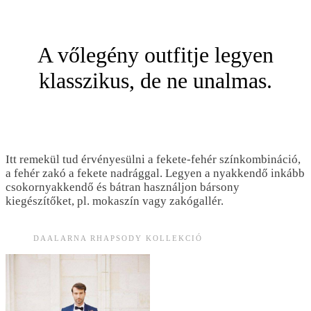
A vőlegény outfitje legyen
klasszikus, de ne unalmas.
Itt remekül tud érvényesülni a fekete-fehér színkombináció,
a fehér zakó a fekete nadrággal. Legyen a nyakkendő inkább
csokornyakkendő és bátran használjon bársony
kiegészítőket, pl. mokaszín vagy zakógallér.
DAALARNA RHAPSODY KOLLEKCIÓ