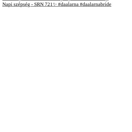
Napi szépség - SRN 721✨ #daalarna #daalarnabride