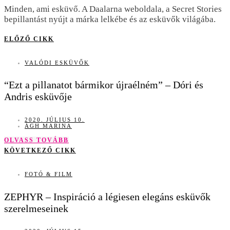
Minden, ami esküvő. A Daalarna weboldala, a Secret Stories
bepillantást nyújt a márka lelkébe és az esküvők világába.
ELŐZŐ CIKK
VALÓDI ESKÜVŐK
“Ezt a pillanatot bármikor újraélném” – Dóri és
Andris esküvője
2020. JÚLIUS 10.
ÁGH MARINA
OLVASS TOVÁBB
KÖVETKEZŐ CIKK
FOTÓ & FILM
ZEPHYR – Inspiráció a légiesen elegáns esküvők
szerelmeseinek