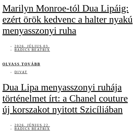
Marilyn Monroe-tól Dua Lipáig:
ezért örök kedvenc a halter nyakú
menyasszonyi ruha
2026. JÚLIUS 03.
BADICS BEATRIX
OLVASS TOVÁBB
DIVAT
Dua Lipa menyasszonyi ruhája
történelmet írt: a Chanel couture
új korszakot nyitott Szicíliában
2026. JÚNIUS 22.
BADICS BEATRIX