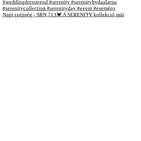
Napi szépség - SRN 713💓 A SERENITY kollekció már