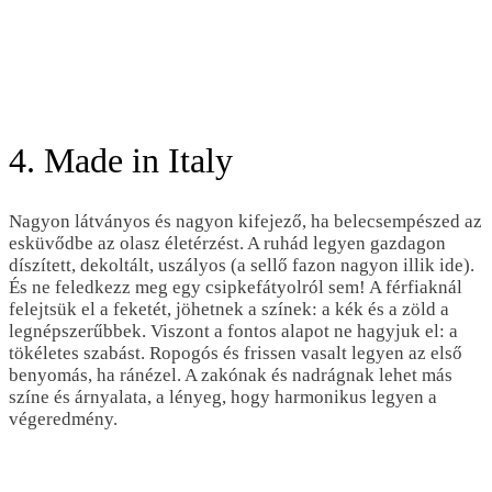
4. Made in Italy
Nagyon látványos és nagyon kifejező, ha belecsempészed az
esküvődbe az olasz életérzést. A ruhád legyen gazdagon
díszített, dekoltált, uszályos (a sellő fazon nagyon illik ide).
És ne feledkezz meg egy csipkefátyolról sem! A férfiaknál
felejtsük el a feketét, jöhetnek a színek: a kék és a zöld a
legnépszerűbbek. Viszont a fontos alapot ne hagyjuk el: a
tökéletes szabást. Ropogós és frissen vasalt legyen az első
benyomás, ha ránézel. A zakónak és nadrágnak lehet más
színe és árnyalata, a lényeg, hogy harmonikus legyen a
végeredmény.