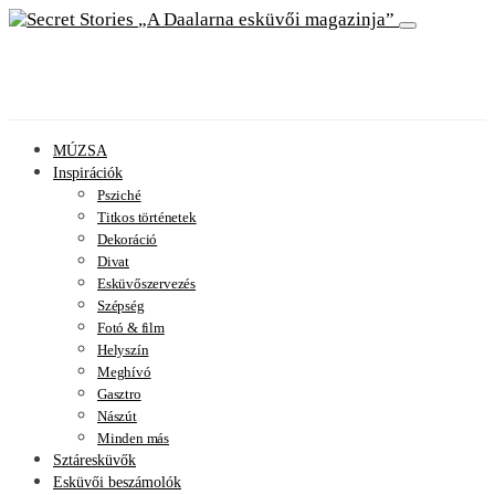
A Daalarna esküvői magazinja
MÚZSA
Inspirációk
Psziché
Titkos történetek
Dekoráció
Divat
Esküvőszervezés
Szépség
Fotó & film
Helyszín
Meghívó
Gasztro
Nászút
Minden más
Sztáresküvők
Esküvői beszámolók