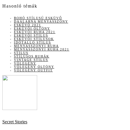
Hasonló témák
BOHÓ STÍLUSÚ ESKÜVŐ
DAALARNA MENYASSZONY
ESKÜVŐ 2021
ESKÜVŐI ÖLTÖNY
ESKÜVŐI RUHA 2021
ESKÜVŐI STÍLUS
ESKÜVŐI STÍLUSOK
IDŐTÁLLÓ STÍLUS
MENYASSZONYI RUHA
MENYASSZONYI RUHA 2021
STÍLUS
STÍLUSOS RUHÁK
VINTAGE STÍLUS
VŐLEGÉNY
VŐLEGÉNY ÖLTÖNY
VŐLEGÉNY OUTFIT
Secret Stories