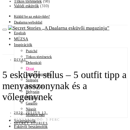
Titkos történetek
(98)
Valódi esküvők
(310)
Küldd be az esküvődet!
Daalarna weboldal
A Daalarna esküvői magazinja
English
MÚZSA
Inspirációk
Psziché
Titkos történetek
DIVAT
Dekoráció
Divat
5 esküvői stílus – 5 outfit tipp a
Esküvőszervezés
Szépség
menyasszonynak és a
Fotó & film
Helyszín
vőlegénynek
Meghívó
Gasztro
Nászút
2020. JÚLIUS 13.
Minden más
OLVASÁSI IDŐ: 3 PERC
Sztáresküvők
SECRET STORIES
Esküvői beszámolók