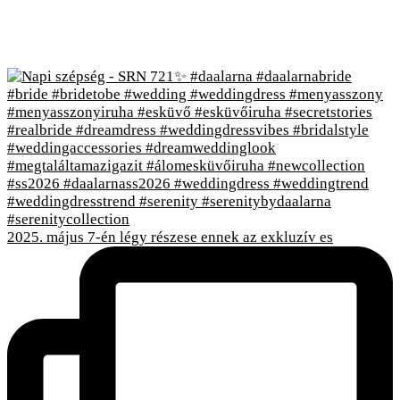
2025. május 7-én légy részese ennek az exkluzív es