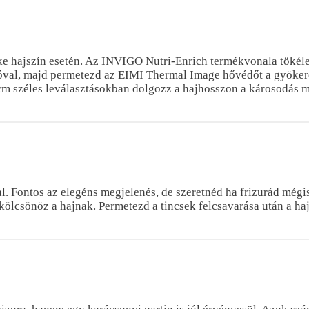
őke hajszín esetén. Az INVIGO Nutri-Enrich termékvonala tökéle
óval, majd permetezd az EIMI Thermal Image hővédőt a gyökerek
 1 cm széles leválasztásokban dolgozz a hajhosszon a károsodás
al. Fontos az elegéns megjelenés, de szeretnéd ha frizurád mé
 kölcsönöz a hajnak. Permetezd a tincsek felcsavarása után a ha