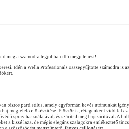
aláld meg a számodra legjobban illő megjelenést!
eresi. Idén a Wella Professionals összegyűjtötte számodra is az
iókért.
an biztos parti stílus, amely egyformán kevés utómunkát igénye
 haj megfelelő előkészítése. Először is, rétegenként vidd fel a
édő spray használatával, és szárítsd meg hajszárítóval. A hull
et a kissé laza, de mégis elegáns szalagokra emlékeztető tinc
n a szöszösödést megszüntető, fényes csillogásért.