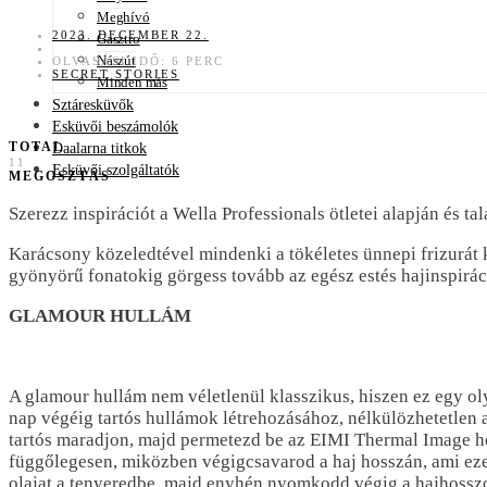
Meghívó
2023. DECEMBER 22.
Gasztro
Nászút
OLVASÁSI IDŐ: 6 PERC
SECRET STORIES
Minden más
Sztáresküvők
Esküvői beszámolók
TOTAL
Daalarna titkok
11
Esküvői szolgáltatók
MEGOSZTÁS
Szerezz inspirációt a Wella Professionals ötletei alapján és t
Karácsony közeledtével mindenki a tökéletes ünnepi frizurát k
gyönyörű fonatokig görgess tovább az egész estés hajinspirác
GLAMOUR HULLÁM
A glamour hullám nem véletlenül klasszikus, hiszen ez egy oly
nap végéig tartós hullámok létrehozásához, nélkülözhetetlen a
tartós maradjon, majd permetezd be az EIMI Thermal Image hőv
függőlegesen, miközben végigcsavarod a haj hosszán, ami ezek
olajat a tenyeredbe, majd enyhén nyomkodd végig a hajhosszo