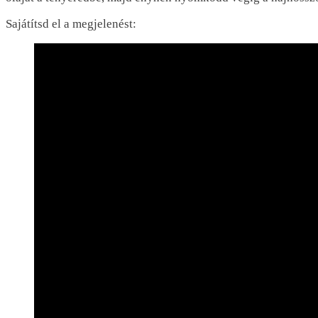
Sajátítsd el a megjelenést: