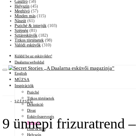
Gasztro
(58)
Helyszín
(45)
Meghívó
(57)
Minden más
(115)
Nászút
(61)
Psziché & interjúk
(103)
Szépség
(81)
Sztáresküvők
(182)
Titkos történetek
(98)
Valódi esküvők
(310)
Küldd be az esküvődet!
Daalarna weboldal
A Daalarna esküvői magazinja
English
MÚZSA
Inspirációk
Psziché
Titkos történetek
SZÉPSÉG
Dekoráció
Divat
Esküvőszervezés
9 ünnepi frizuratrend 
Szépség
Fotó & film
Helyszín