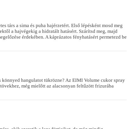
tes társ a sima és puha hajérzetért. Első lépésként mosd meg
től a hajvégekig a hidratált hatásért. Szárítsd meg, majd
 megelőzése érdekében. A káprázatos fényhatásért permetezd be
gis könnyed hangulatot tükrözne? Az EIMI Volume cukor spray
jtövekhez, még mielőtt az alacsonyan feltűzött frizurába