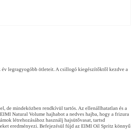
 év legragyogóbb ötleteit. A csillogó kiegészítőktől kezdve a
l, de mindeközben rendkívül tartós. Az ellenállhatatlan és a
z EIMI Natural Volume hajhabot a nedves hajba, hogy a frizura
ámok létrehozásához használj hajsütővasat, tartsd
seket eredményezi. Befejezésül fújd az EIMI Oil Spritz könnyű