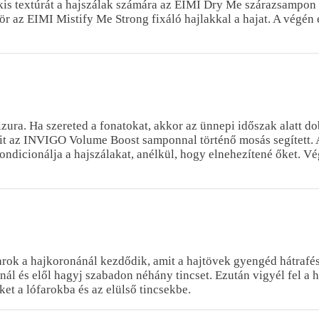
 kis textúrát a hajszálak számára az EIMI Dry Me szárazsampon 
 az EIMI Mistify Me Strong fixáló hajlakkal a hajat. A végén eg
ura. Ha szereted a fonatokat, akkor az ünnepi időszak alatt dob
amit az INVIGO Volume Boost samponnal történő mosás segített.
ondicionálja a hajszálakat, anélkül, hogy elnehezítené őket. V
farok a hajkoronánál kezdődik, amit a hajtövek gyengéd hátraf
rkónál és elől hagyj szabadon néhány tincset. Ezután vigyél fel
et a lófarokba és az elülső tincsekbe.