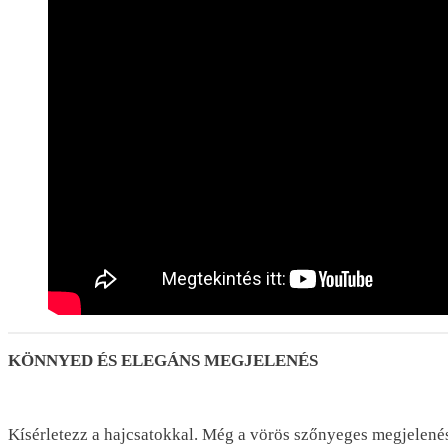
KÖNNYED ÉS ELEGÁNS MEGJELENÉS
Kísérletezz a hajcsatokkal. Még a vörös szőnyeges megjelenés