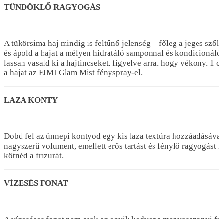
TÜNDÖKLŐ RAGYOGÁS
A tükörsima haj mindig is feltűnő jelenség – főleg a jeges sz
és ápold a hajat a mélyen hidratáló samponnal és kondicionál
lassan vasald ki a hajtincseket, figyelve arra, hogy vékony,
a hajat az EIMI Glam Mist fényspray-el.
LAZA KONTY
Dobd fel az ünnepi kontyod egy kis laza textúra hozzáadásáv
nagyszerű volument, emellett erős tartást és fénylő ragyogást
kötnéd a frizurát.
VÍZESÉS FONAT