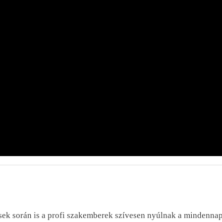
ek során is a profi szakemberek szívesen nyúlnak a mindennapi 