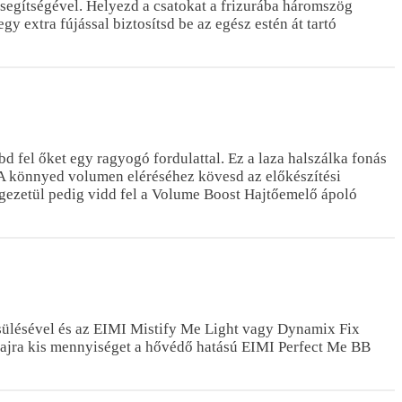
segítségével. Helyezd a csatokat a frizurába háromszög
y extra fújással biztosítsd be az egész estén át tartó
d fel őket egy ragyogó fordulattal. Ez a laza halszálka fonás
 A könnyed volumen eléréséhez kövesd az előkészítési
égezetül pedig vidd fel a Volume Boost Hajtőemelő ápoló
ésülésével és az EIMI Mistify Me Light vagy Dynamix Fix
 a hajra kis mennyiséget a hővédő hatású EIMI Perfect Me BB