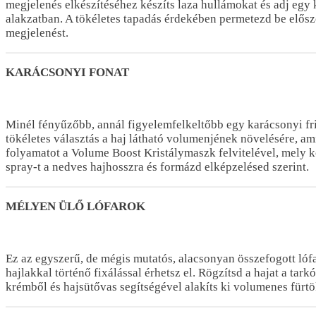
megjelenés elkészítéséhez készíts laza hullámokat és adj egy
alakzatban. A tökéletes tapadás érdekében permetezd be először
megjelenést.
KARÁCSONYI FONAT
Minél fényűzőbb, annál figyelemfelkeltőbb egy karácsonyi friz
tökéletes választás a haj látható volumenjének növelésére, 
folyamatot a Volume Boost Kristálymaszk felvitelével, mely k
spray-t a nedves hajhosszra és formázd elképzelésed szerint.
MÉLYEN ÜLŐ LÓFAROK
Ez az egyszerű, de mégis mutatós, alacsonyan összefogott ló
hajlakkal történő fixálással érhetsz el. Rögzítsd a hajat a ta
krémből és hajsütővas segítségével alakíts ki volumenes fürtök