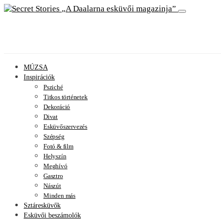
A Daalarna esküvői magazinja
MÚZSA
Inspirációk
Psziché
Titkos történetek
Dekoráció
Divat
Esküvőszervezés
Szépség
Fotó & film
Helyszín
Meghívó
Gasztro
Nászút
Minden más
Sztáresküvők
Esküvői beszámolók