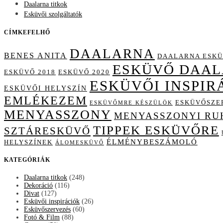
Daalarna titkok
Esküvői szolgáltatók
CÍMKEFELHŐ
DAALARNA
BENES ANITA
DAALARNA ESKÜ
ESKÜVŐ DAA
ESKÜVŐ 2018
ESKÜVŐ 2020
ESKÜVŐI INSPIR
ESKÜVŐI HELYSZÍN
EMLÉKEZEM
ESKÜVŐSZE
ESKÜVŐMRE KÉSZÜLÖK
MENYASSZONY
MENYASSZONYI RU
TIPPEK ESKÜVŐRE
SZTÁRESKÜVŐ
ÉLMÉNYBESZÁMOLÓ
HELYSZÍNEK
ÁLOMESKÜVŐ
KATEGÓRIÁK
Daalarna titkok
(248)
Dekoráció
(116)
Divat
(127)
Esküvői inspirációk
(26)
Esküvőszervezés
(60)
Fotó & Film
(88)