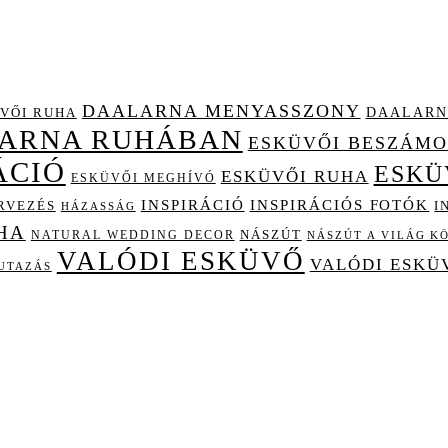
DAALARNA MENYASSZONY
DAALARN
VŐI RUHA
LARNA RUHÁBAN
ESKÜVŐI BESZÁM
ÁCIÓ
ESKÜ
ESKÜVŐI RUHA
ESKÜVŐI MEGHÍVÓ
INSPIRÁCIÓ
INSPIRÁCIÓS FOTÓK
I
RVEZÉS
HÁZASSÁG
HA
NÁSZÚT
NATURAL WEDDING DECOR
NÁSZÚT A VILÁG K
VALÓDI ESKÜVŐ
VALÓDI ESKÜ
UTAZÁS