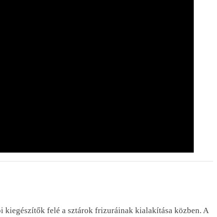
kiegészítők felé a sztárok frizuráinak kialakítása közben. A