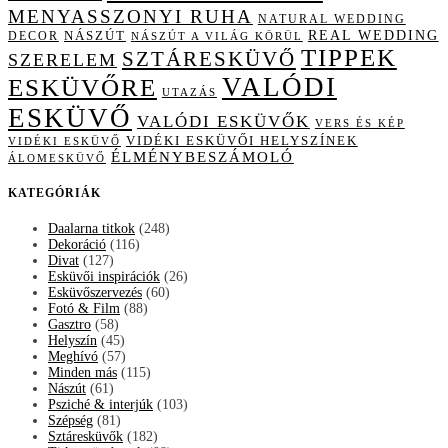
MENYASSZONYI RUHA
NATURAL WEDDING
NÁSZÚT
REAL WEDDING
DECOR
NÁSZÚT A VILÁG KÖRÜL
TIPPEK
SZTÁRESKÜVŐ
SZERELEM
VALÓDI
ESKÜVŐRE
UTAZÁS
ESKÜVŐ
VALÓDI ESKÜVŐK
VERS ÉS KÉP
VIDÉKI ESKÜVŐI HELYSZÍNEK
VIDÉKI ESKÜVŐ
ÉLMÉNYBESZÁMOLÓ
ÁLOMESKÜVŐ
KATEGÓRIÁK
Daalarna titkok
(248)
Dekoráció
(116)
Divat
(127)
Esküvői inspirációk
(26)
Esküvőszervezés
(60)
Fotó & Film
(88)
Gasztro
(58)
Helyszín
(45)
Meghívó
(57)
Minden más
(115)
Nászút
(61)
Psziché & interjúk
(103)
Szépség
(81)
Sztáresküvők
(182)