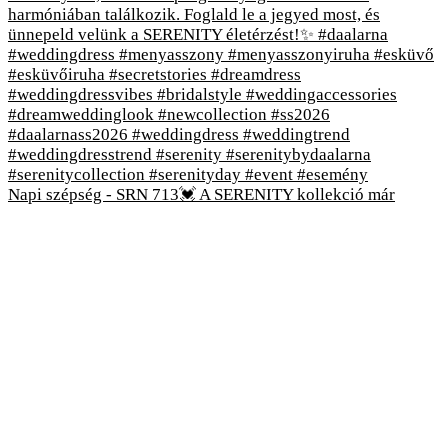
Napi szépség - SRN 713💓 A SERENITY kollekció már