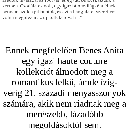
szedtük tavasszal az ibolyát, és együtt bújócskáztunk a
kertben. Csodálatos volt, egy igazi álomvilágként élnek
bennem azok a pillanatok, és ezt a hangulatot szerettem
volna megidézni az új kollekcióval is.”
Ennek megfelelően Benes Anita
egy igazi haute couture
kollekciót álmodott meg a
romantikus lelkű, ámde ízig-
vérig 21. századi menyasszonyok
számára, akik nem riadnak meg a
merészebb, lázadóbb
megoldásoktól sem.