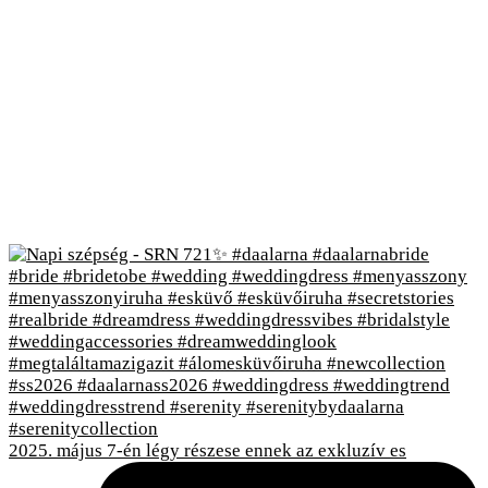
2025. május 7-én légy részese ennek az exkluzív es