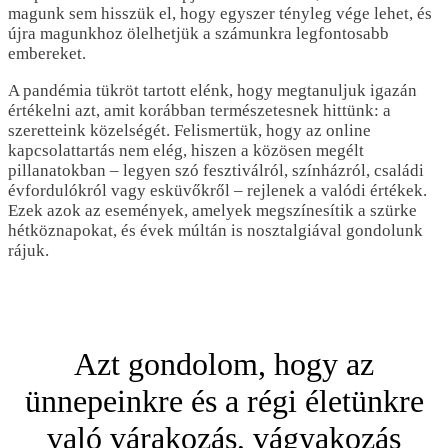
magunk sem hisszük el, hogy egyszer tényleg vége lehet, és
újra magunkhoz ölelhetjük a számunkra legfontosabb
embereket.
A pandémia tükröt tartott elénk, hogy megtanuljuk igazán
értékelni azt, amit korábban természetesnek hittünk: a
szeretteink közelségét. Felismertük, hogy az online
kapcsolattartás nem elég, hiszen a közösen megélt
pillanatokban – legyen szó fesztiválról, színházról, családi
évfordulókról vagy esküvőkről – rejlenek a valódi értékek.
Ezek azok az események, amelyek megszínesítik a szürke
hétköznapokat, és évek múltán is nosztalgiával gondolunk
rájuk.
Azt gondolom, hogy az
ünnepeinkre és a régi életünkre
való várakozás, vágyakozás