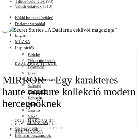
Titkos történetek
(98)
Valódi esküvők
(310)
Küldd be az esküvődet!
Daalarna weboldal
A Daalarna esküvői magazinja
English
MÚZSA
Inspirációk
Psziché
Titkos történetek
DAALARNA TITKOK
Dekoráció
Divat
MIRROR – Egy karakteres
Esküvőszervezés
Szépség
haute couture kollekció modern
Fotó & film
Helyszín
hercegnőknek
Meghívó
Gasztro
Nászút
2021. MÁRCIUS 27.
Minden más
EGY HOZZÁSZÓLÁS
OLVASÁSI IDŐ: 4 PERC
Sztáresküvők
ÁGH MARINA
Esküvői beszámolók