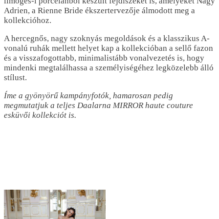
limoges-i porcelánból készült fejdíszeket is, amelyeket Nagy
Adrien, a Rienne Bride ékszertervezője álmodott meg a
kollekcióhoz.
A hercegnős, nagy szoknyás megoldások és a klasszikus A-
vonalú ruhák mellett helyet kap a kollekcióban a sellő fazon
és a visszafogottabb, minimalistább vonalvezetés is, hogy
mindenki megtalálhassa a személyiségéhez legközelebb álló
stílust.
Íme a gyönyörű kampányfotók, hamarosan pedig
megmutatjuk a teljes Daalarna MIRROR haute couture
esküvői kollekciót is.