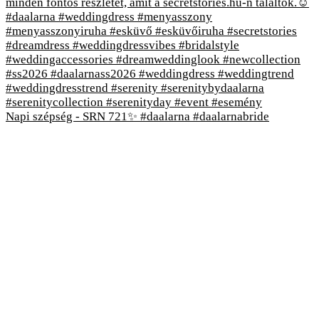
Napi szépség - SRN 721✨ #daalarna #daalarnabride