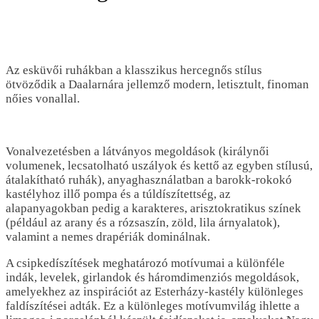
Az esküvői ruhákban a klasszikus hercegnős stílus
ötvöződik a Daalarnára jellemző modern, letisztult, finoman
nőies vonallal.
Vonalvezetésben a látványos megoldások (királynői
volumenek, lecsatolható uszályok és kettő az egyben stílusú,
átalakítható ruhák), anyaghasználatban a barokk-rokokó
kastélyhoz illő pompa és a túldíszítettség, az
alapanyagokban pedig a karakteres, arisztokratikus színek
(például az arany és a rózsaszín, zöld, lila árnyalatok),
valamint a nemes drapériák dominálnak.
A csipkedíszítések meghatározó motívumai a különféle
indák, levelek, girlandok és háromdimenziós megoldások,
amelyekhez az inspirációt az Esterházy-kastély különleges
faldíszítései adták. Ez a különleges motívumvilág ihlette a