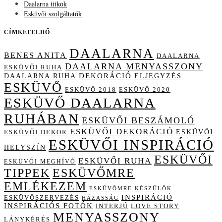
Daalarna titkok
Esküvői szolgáltatók
CÍMKEFELHŐ
DAALARNA
BENES ANITA
DAALARNA
DAALARNA MENYASSZONY
ESKÜVŐI RUHA
DAALARNA RUHA
DEKORÁCIÓ
ELJEGYZÉS
ESKÜVŐ
ESKÜVŐ 2018
ESKÜVŐ 2020
ESKÜVŐ DAALARNA
RUHÁBAN
ESKÜVŐI BESZÁMOLÓ
ESKÜVŐI DEKORÁCIÓ
ESKÜVŐI
ESKÜVŐI DEKOR
ESKÜVŐI INSPIRÁCIÓ
HELYSZÍN
ESKÜVŐI
ESKÜVŐI RUHA
ESKÜVŐI MEGHÍVÓ
TIPPEK
ESKÜVŐMRE
EMLÉKEZEM
ESKÜVŐMRE KÉSZÜLÖK
INSPIRÁCIÓ
ESKÜVŐSZERVEZÉS
HÁZASSÁG
INSPIRÁCIÓS FOTÓK
INTERJÚ
LOVE STORY
MENYASSZONY
LÁNYKÉRÉS