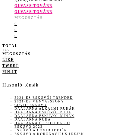
OLVASS TOVÁBB
OLVASS TOVÁBB
MEGOSZTÁS
0
0
0
TOTAL
145
MEGOSZTÁS
LIKE
TWEET
PIN IT
Hasonló témák
2021-ES ESKÜVŐI TRENDEK
2021-ES MENYASSZONY
COVID ESKÜVŐ
DAALARNA ALKALMI RUHÁK
DAALARNA ESKÜVŐI RUHA
DAALARNA ESKÜVŐI RUHÁK
DAALARNA RUHA
DAALARNA ÚJ KOLLEKCIÓ
ESKÜVŐ 2022
ESKÜVŐ A COVID IDEJÉN
ESKÜVŐ A KORONAVÍRUS IDEJÉN