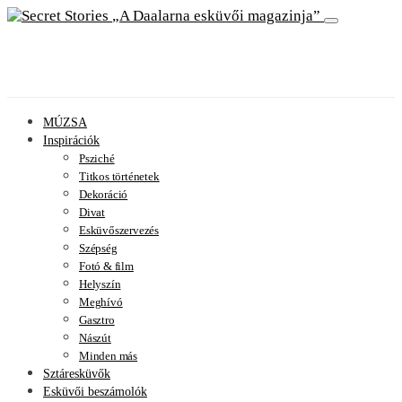
A Daalarna esküvői magazinja
MÚZSA
Inspirációk
Psziché
Titkos történetek
Dekoráció
Divat
Esküvőszervezés
Szépség
Fotó & film
Helyszín
Meghívó
Gasztro
Nászút
Minden más
Sztáresküvők
Esküvői beszámolók