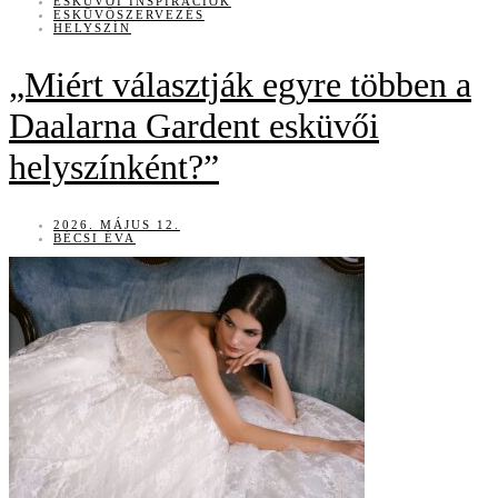
ESKÜVŐI INSPIRÁCIÓK
ESKÜVŐSZERVEZÉS
HELYSZÍN
„Miért választják egyre többen a
Daalarna Gardent esküvői
helyszínként?”
2026. MÁJUS 12.
BÉCSI ÉVA