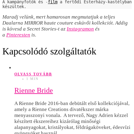
A kampányfotók és -
film
 a fertődi Esterházy-kastélyban 
készültek.
Maradj velünk, mert hamarosan megmutatjuk a teljes
Daalarna MIRROR haute couture esküvői kollekciót. Addig
is kövesd a Secret Stories-t az
Instagramon
és
a
Pinteresten
is.
Kapcsolódó szolgáltatók
OLVASS TOVÁBB
1 MIN
Rienne Bride
A Rienne Bride 2016-ban debütált első kollekciójával,
amely a Rienne Creations divatékszer márka
menyasszonyi vonala. A tervező, Nagy Adrien kézzel
készített ékszereihez kizárólag minőségi
alapanyagokat, kristályokat, féldrágaköveket, édesvízi
gyöngyöket használ,…