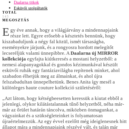
Daalarna titkok
Esküvői szolgáltatók
TOTAL
145
MEGOSZTÁS
E
gy éve annak, hogy a világjárvány a mindennapjaink
része lett. Egyre erősebb a késztetés bennünk, hogy
kiszabaduljunk a négy fal közül, ismét társaságba,
eseményekre járjunk, és a rongyosra hordott melegítőt
lecseréljük valami ünnepibbre. A
Daalarna új MIRROR
kollekciója
egyfajta kiútkeresés a mostani helyzetből: a
nemesi alapanyagokkal és gondos kézimunkával készült
esküvői ruhák egy fantáziavilágba repítenek minket, ahol
szabadon élhetjük meg az álmainkat, és ahol újra
felszabadultan ünnepelhetünk. Benes Anita így mesél a
különleges haute couture kollekció születéséről:
„Azt látom, hogy kétségbeesetten keressük a kiutat ebből a
jelenlegi, olykor kilátástalannak tűnő helyzetből, néha már-
már az őrület határán táncolva, miközben önmagunkat, a
vágyainkat és a szükségleteinket is folyamatosan
újraértelmezzük. Az egy évvel ezelőtt még ideiglenesnek hitt
állapot mára a mindennapjaink részévé vált, és talán már