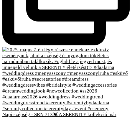
Napi szépség - SRN 713💓 A SERENITY kollekció már