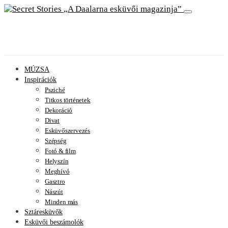
A Daalarna esküvői magazinja
MÚZSA
Inspirációk
Psziché
Titkos történetek
Dekoráció
Divat
Esküvőszervezés
Szépség
Fotó & film
Helyszín
Meghívó
Gasztro
Nászút
Minden más
Sztáresküvők
Esküvői beszámolók