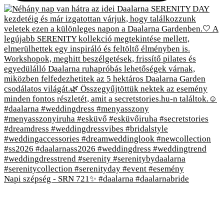
Napi szépség - SRN 721✨ #daalarna #daalarnabride