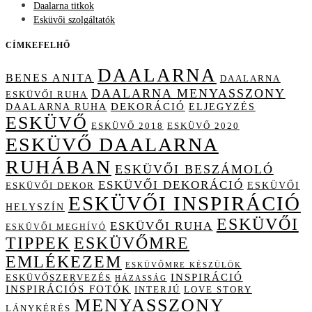
Daalarna titkok
Esküvői szolgáltatók
CÍMKEFELHŐ
DAALARNA
BENES ANITA
DAALARNA
DAALARNA MENYASSZONY
ESKÜVŐI RUHA
DAALARNA RUHA
DEKORÁCIÓ
ELJEGYZÉS
ESKÜVŐ
ESKÜVŐ 2018
ESKÜVŐ 2020
ESKÜVŐ DAALARNA
RUHÁBAN
ESKÜVŐI BESZÁMOLÓ
ESKÜVŐI DEKORÁCIÓ
ESKÜVŐI
ESKÜVŐI DEKOR
ESKÜVŐI INSPIRÁCIÓ
HELYSZÍN
ESKÜVŐI
ESKÜVŐI RUHA
ESKÜVŐI MEGHÍVÓ
TIPPEK
ESKÜVŐMRE
EMLÉKEZEM
ESKÜVŐMRE KÉSZÜLÖK
INSPIRÁCIÓ
ESKÜVŐSZERVEZÉS
HÁZASSÁG
INSPIRÁCIÓS FOTÓK
INTERJÚ
LOVE STORY
MENYASSZONY
LÁNYKÉRÉS