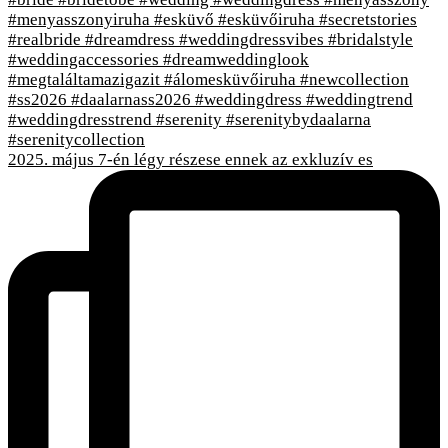
2025. május 7-én légy részese ennek az exkluzív es