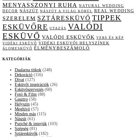
MENYASSZONYI RUHA
NATURAL WEDDING
NÁSZÚT
REAL WEDDING
DECOR
NÁSZÚT A VILÁG KÖRÜL
TIPPEK
SZTÁRESKÜVŐ
SZERELEM
VALÓDI
ESKÜVŐRE
UTAZÁS
ESKÜVŐ
VALÓDI ESKÜVŐK
VERS ÉS KÉP
VIDÉKI ESKÜVŐI HELYSZÍNEK
VIDÉKI ESKÜVŐ
ÉLMÉNYBESZÁMOLÓ
ÁLOMESKÜVŐ
KATEGÓRIÁK
Daalarna titkok
(248)
Dekoráció
(116)
Divat
(127)
Esküvői inspirációk
(26)
Esküvőszervezés
(60)
Fotó & Film
(88)
Gasztro
(58)
Helyszín
(45)
Meghívó
(57)
Minden más
(115)
Nászút
(61)
Psziché & interjúk
(103)
Szépség
(81)
Sztáresküvők
(182)