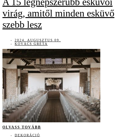
A 15 legnépszerűbb esküvői
virág, amitől minden esküvő
szebb lesz
2024. AUGUSZTUS 09.
KOVÁCS GRÉTA
OLVASS TOVÁBB
DEKORÁCIÓ