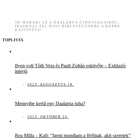
NE MARADJ LE A DAALARNA ÚJDONSÁGAIRÓL,
IRATKOZZ FEL HAVI HÍRLEVELÜNKRE A KÉPRE
KATTINTVA!
TOPLISTA
Ilyen volt Tóth Vera és Pauli Zoltán esküvője – Exkluzív
interjú
2023. AUGUSZTUS 18.
Mennyibe kerül egy Daalarna ruha?
2023. OKTÓBER 24.
Rea Milla – Kafi: “Igent mondtam a férfinak, akit szeretek”