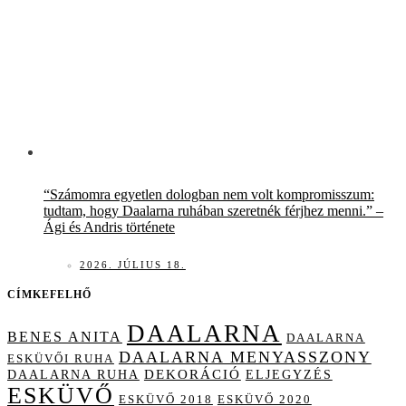
“Számomra egyetlen dologban nem volt kompromisszum:
tudtam, hogy Daalarna ruhában szeretnék férjhez menni.” –
Ági és Andris története
2026. JÚLIUS 18.
CÍMKEFELHŐ
DAALARNA
BENES ANITA
DAALARNA
DAALARNA MENYASSZONY
ESKÜVŐI RUHA
DAALARNA RUHA
DEKORÁCIÓ
ELJEGYZÉS
ESKÜVŐ
ESKÜVŐ 2018
ESKÜVŐ 2020