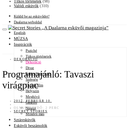
Titkos történetek
(98)
Valódi esküvők
(310)
Küldd be az esküvődet!
Daalarna weboldal
A Daalarna esküvői magazinja
English
MÚZSA
Inspirációk
Psziché
Titkos történetek
DEKORÁCIÓ
Dekoráció
Divat
Programajánló: Tavaszi
Esküvőszervezés
Szépség
virágpiac
Fotó & film
Helyszín
Meghívó
2017. FEBRUÁR 10.
Gasztro
OLVASÁSI IDŐ: 2 PERC
Nászút
SECRET STORIES
Minden más
Sztáresküvők
Esküvői beszámolók