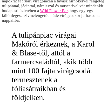
napokra: februári virágpiacán a tavasz hírnökeivel,rengeteg
tulipánnal, jácinttal, nárcisszal és muscarival vár mindenkit
budapesti üzletében a
Wild Flower Bar
, hogy egy-egy
különleges, szívmelengetően üde virágcsokor juthasson a
nappaliba.
A tulipánpiac virágai
Makóról érkeznek, a Karol
& Blase-től, attól a
farmercsaládtól, akik több
mint 100 fajta virágcsodát
termesztenek a
fóliasátraikban és
földjeiken.