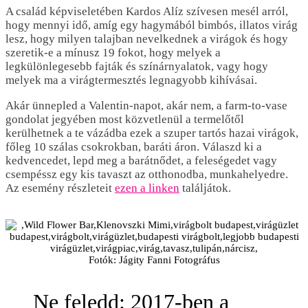
A család képviseletében Kardos Alíz szívesen mesél arról,
hogy mennyi idő, amíg egy hagymából bimbós, illatos virág
lesz, hogy milyen talajban nevelkednek a virágok és hogy
szeretik-e a mínusz 19 fokot, hogy melyek a
legkülönlegesebb fajták és színárnyalatok, vagy hogy
melyek ma a virágtermesztés legnagyobb kihívásai.
Akár ünnepled a Valentin-napot, akár nem, a farm-to-vase
gondolat jegyében most közvetlenül a termelőtől
kerülhetnek a te vázádba ezek a szuper tartós hazai virágok,
főleg 10 szálas csokrokban, baráti áron. Válaszd ki a
kedvencedet, lepd meg a barátnődet, a feleségedet vagy
csempéssz egy kis tavaszt az otthonodba, munkahelyedre.
Az esemény részleteit
ezen a linken
találjátok.
Fotók: Jágity Fanni Fotográfus
Ne feledd: 2017-ben a