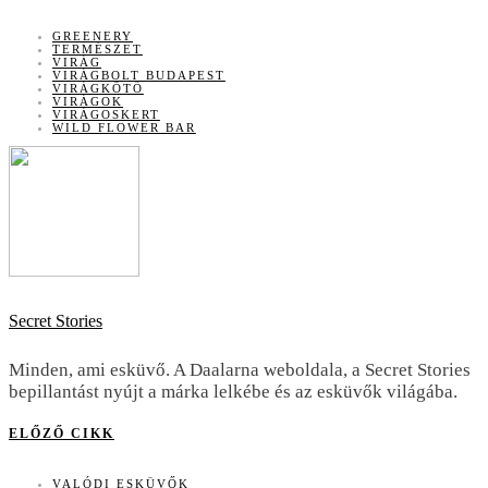
GREENERY
TERMÉSZET
VIRÁG
VIRÁGBOLT BUDAPEST
VIRÁGKÖTŐ
VIRÁGOK
VIRÁGOSKERT
WILD FLOWER BAR
Secret Stories
Minden, ami esküvő. A Daalarna weboldala, a Secret Stories
bepillantást nyújt a márka lelkébe és az esküvők világába.
ELŐZŐ CIKK
VALÓDI ESKÜVŐK