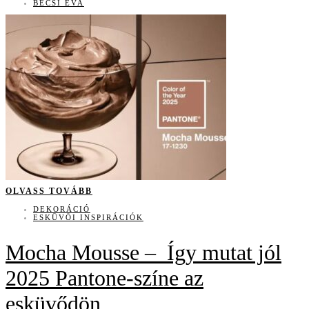
BÉCSI ÉVA
OLVASS TOVÁBB
DEKORÁCIÓ
ESKÜVŐI INSPIRÁCIÓK
Mocha Mousse – Így mutat jól
2025 Pantone-színe az
esküvődön