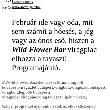
TOTAL
Daalarna titkok
0
Esküvői szolgáltatók
MEGOSZTÁS
Február ide vagy oda, mit
sem számít a hóesés, a jég
vagy az ónos eső, hiszen a
Wild Flower Bar
virágpiac
elhozza a tavaszt!
Programajánló.
Szuper programot ajánlunk nektek az elkövetkezendő