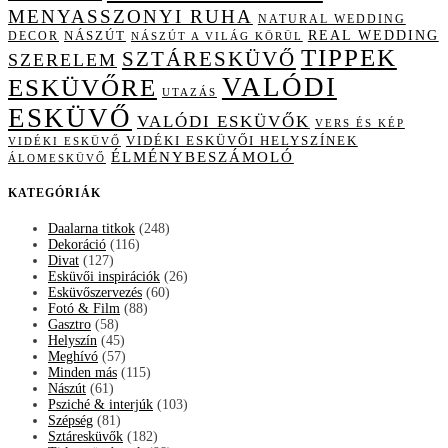
MENYASSZONYI RUHA
NATURAL WEDDING
NÁSZÚT
REAL WEDDING
DECOR
NÁSZÚT A VILÁG KÖRÜL
TIPPEK
SZTÁRESKÜVŐ
SZERELEM
VALÓDI
ESKÜVŐRE
UTAZÁS
ESKÜVŐ
VALÓDI ESKÜVŐK
VERS ÉS KÉP
VIDÉKI ESKÜVŐI HELYSZÍNEK
VIDÉKI ESKÜVŐ
ÉLMÉNYBESZÁMOLÓ
ÁLOMESKÜVŐ
KATEGÓRIÁK
Daalarna titkok
(248)
Dekoráció
(116)
Divat
(127)
Esküvői inspirációk
(26)
Esküvőszervezés
(60)
Fotó & Film
(88)
Gasztro
(58)
Helyszín
(45)
Meghívó
(57)
Minden más
(115)
Nászút
(61)
Psziché & interjúk
(103)
Szépség
(81)
Sztáresküvők
(182)