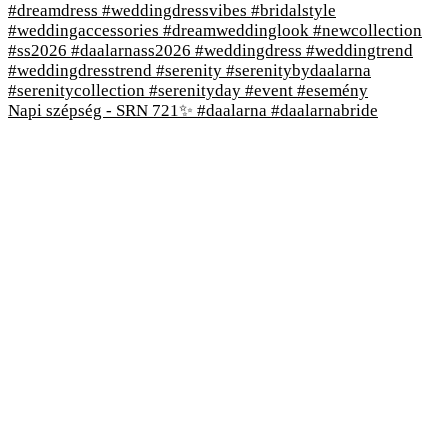
Napi szépség - SRN 721✨ #daalarna #daalarnabride