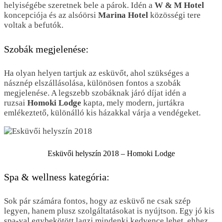
helyiségébe szeretnek bele a párok. Idén a
W & M Hotel
koncepciója és az alsóörsi
Marina Hotel
közösségi tere
voltak a befutók.
Szobák megjelenése:
Ha olyan helyen tartjuk az esküvőt, ahol szükséges a
násznép elszállásolása, különösen fontos a szobák
megjelenése. A legszebb szobáknak járó díjat idén a
ruzsai
Homoki Lodge
kapta, mely modern, jurtákra
emlékeztető, különálló kis házakkal várja a vendégeket.
Esküvői helyszín 2018 – Homoki Lodge
Spa & wellness kategória:
Sok pár számára fontos, hogy az esküvő ne csak szép
legyen, hanem plusz szolgáltatásokat is nyújtson. Egy jó kis
spa-val egybekötött lagzi mindenki kedvence lehet, ehhez