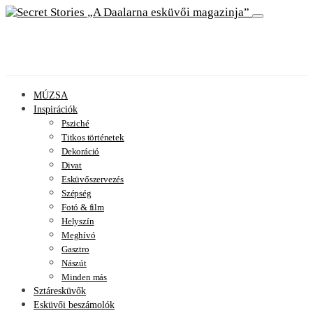
A Daalarna esküvői magazinja
MÚZSA
Inspirációk
Psziché
Titkos történetek
Dekoráció
Divat
Esküvőszervezés
Szépség
Fotó & film
Helyszín
Meghívó
Gasztro
Nászút
Minden más
Sztáresküvők
Esküvői beszámolók