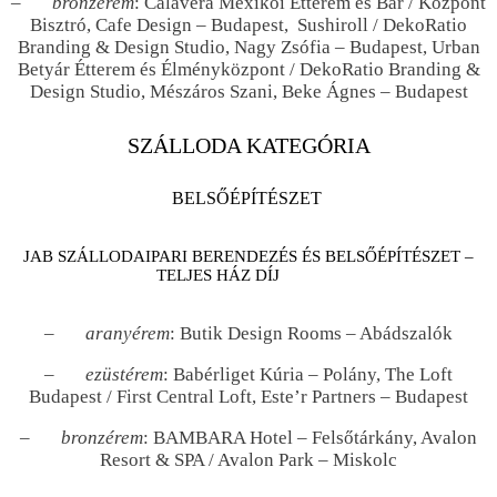
–
bronzérem
: Calavera Mexikói Étterem és Bár / Központ
Bisztró, Cafe Design – Budapest, Sushiroll / DekoRatio
Branding & Design Studio, Nagy Zsófia – Budapest, Urban
Betyár Étterem és Élményközpont / DekoRatio Branding &
Design Studio, Mészáros Szani, Beke Ágnes – Budapest
SZÁLLODA KATEGÓRIA
BELSŐÉPÍTÉSZET
JAB SZÁLLODAIPARI BERENDEZÉS ÉS BELSŐÉPÍTÉSZET –
TELJES HÁZ DÍJ
–
aranyérem
: Butik Design Rooms – Abádszalók
–
ezüstérem
: Babérliget Kúria – Polány, The Loft
Budapest / First Central Loft, Este’r Partners – Budapest
–
bronzérem
: BAMBARA Hotel – Felsőtárkány, Avalon
Resort & SPA / Avalon Park – Miskolc