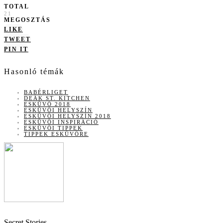
TOTAL
21
MEGOSZTÁS
LIKE
TWEET
PIN IT
Hasonló témák
BABÉRLIGET
DEÁK ST. KITCHEN
ESKÜVŐ 2018
ESKÜVŐI HELYSZÍN
ESKÜVŐI HELYSZÍN 2018
ESKÜVŐI INSPIRÁCIÓ
ESKÜVŐI TIPPEK
TIPPEK ESKÜVŐRE
Secret Stories