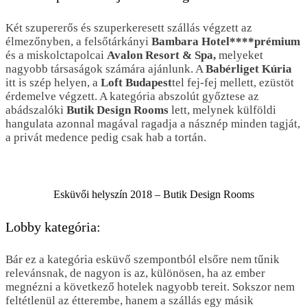
Két szupererős és szuperkeresett szállás végzett az
élmezőnyben, a felsőtárkányi
Bambara Hotel****prémium
és a miskolctapolcai
Avalon Resort & Spa,
melyeket
nagyobb társaságok számára ajánlunk. A
Babérliget Kúria
itt is szép helyen, a
Loft Budapest
tel fej-fej mellett, ezüstöt
érdemelve végzett. A kategória abszolút győztese az
abádszalóki
Butik Design Rooms
lett, melynek külföldi
hangulata azonnal magával ragadja a násznép minden tagját,
a privát medence pedig csak hab a tortán.
Esküvői helyszín 2018 – Butik Design Rooms
Lobby kategória:
Bár ez a kategória esküvő szempontból elsőre nem tűnik
relevánsnak, de nagyon is az, különösen, ha az ember
megnézni a következő hotelek nagyobb tereit. Sokszor nem
feltétlenül az étterembe, hanem a szállás egy másik