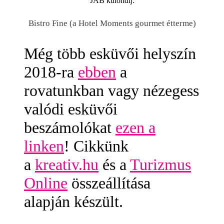
JAB különdíj:
Bistro Fine (a Hotel Moments gourmet étterme)
Még több esküvői helyszín
2018-ra
ebben
a
rovatunkban vagy nézegess
valódi esküvői
beszámolókat
ezen a
linken
! Cikkünk
a
kreativ.hu
és a
Turizmus
Online
összeállítása
alapján készült.