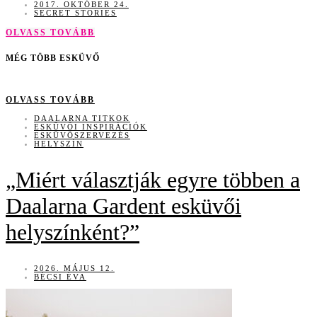
2017. OKTÓBER 24.
SECRET STORIES
OLVASS TOVÁBB
MÉG TÖBB ESKÜVŐ
OLVASS TOVÁBB
DAALARNA TITKOK
ESKÜVŐI INSPIRÁCIÓK
ESKÜVŐSZERVEZÉS
HELYSZÍN
„Miért választják egyre többen a
Daalarna Gardent esküvői
helyszínként?”
2026. MÁJUS 12.
BÉCSI ÉVA