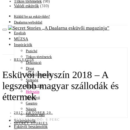
Titkos történetek
(98)
Valódi esküvők
(310)
Küldd be az esküvődet!
Daalarna weboldal
A Daalarna esküvői magazinja
English
MÚZSA
Inspirációk
Psziché
Titkos történetek
HELYSZÍN
Dekoráció
Divat
Esküvői helyszín 2018 – A
Esküvőszervezés
Szépség
legszebb magyar szállodák és
Fotó & film
Helyszín
éttermek
Meghívó
Gasztro
Nászút
2017. OKTÓBER 20.
Minden más
OLVASÁSI IDŐ: 6 PERC
Sztáresküvők
SECRET STORIES
Esküvői beszámolók