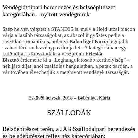
Vendéglátóipari berendezés és belsőépítészet
kategóriában – nyitott vendégterek:
Szép helyen végzett a STAND25 is, mely a Hold utcai piacon
várja a lazább társaságokat, az abszolút győztes pedig a
rusztikus-romantikus, polányi
Babérliget Kúria
legújabb
szabad téri rendezvénypavilonja lett. A kategóriában egy
különdíjat is kiosztottak, a veszprémi
Fricska
Bisztró
érdemelte ki a „Leghangulatosabb kerthelyiség” -
nek járó díjat, ahol családias hangulatban, a patak partján, a
vár tövében élvezhetjük a meghívott vendégek társaságát.
Esküvői helyszín 2018 – Babérliget Kúria
SZÁLLODÁK
Belsőépítészet terén, a JAB Szállodaipari berendezés
és belsőépítészet teljes ház kategóriában: