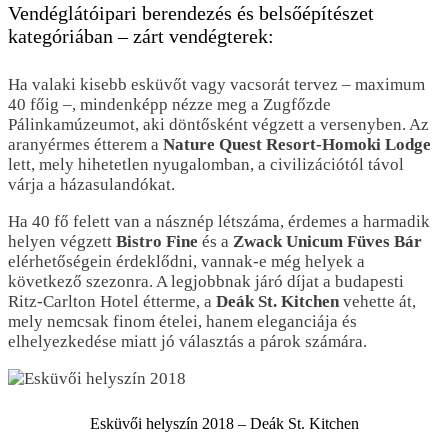
Vendéglátóipari berendezés és belsőépítészet
kategóriában – zárt vendégterek:
Ha valaki kisebb esküvőt vagy vacsorát tervez – maximum
40 főig –, mindenképp nézze meg a Zugfőzde
Pálinkamúzeumot, aki döntősként végzett a versenyben. Az
aranyérmes étterem a
Nature Quest Resort-Homoki Lodge
lett, mely hihetetlen nyugalomban, a civilizációtól távol
várja a házasulandókat.
Ha 40 fő felett van a násznép létszáma, érdemes a harmadik
helyen végzett
Bistro Fine
és a
Zwack Unicum Füves Bár
elérhetőségein érdeklődni, vannak-e még helyek a
következő szezonra. A legjobbnak járó díjat a budapesti
Ritz-Carlton Hotel étterme, a
Deák St. Kitchen
vehette át,
mely nemcsak finom ételei, hanem eleganciája és
elhelyezkedése miatt jó választás a párok számára.
Esküvői helyszín 2018 – Deák St. Kitchen