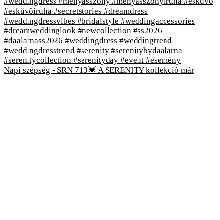
Napi szépség - SRN 713💓 A SERENITY kollekció már