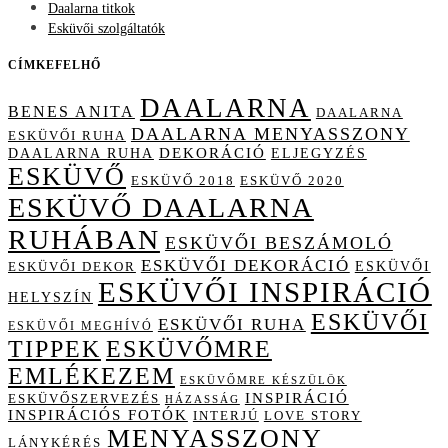
Daalarna titkok
Esküvői szolgáltatók
CÍMKEFELHŐ
DAALARNA
BENES ANITA
DAALARNA
DAALARNA MENYASSZONY
ESKÜVŐI RUHA
DAALARNA RUHA
DEKORÁCIÓ
ELJEGYZÉS
ESKÜVŐ
ESKÜVŐ 2018
ESKÜVŐ 2020
ESKÜVŐ DAALARNA
RUHÁBAN
ESKÜVŐI BESZÁMOLÓ
ESKÜVŐI DEKORÁCIÓ
ESKÜVŐI
ESKÜVŐI DEKOR
ESKÜVŐI INSPIRÁCIÓ
HELYSZÍN
ESKÜVŐI
ESKÜVŐI RUHA
ESKÜVŐI MEGHÍVÓ
TIPPEK
ESKÜVŐMRE
EMLÉKEZEM
ESKÜVŐMRE KÉSZÜLÖK
INSPIRÁCIÓ
ESKÜVŐSZERVEZÉS
HÁZASSÁG
INSPIRÁCIÓS FOTÓK
INTERJÚ
LOVE STORY
MENYASSZONY
LÁNYKÉRÉS