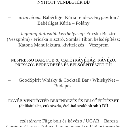
NYITOTT VENDÉGTÉR DÍJ
–
aranyérem
: Babérliget Kúria rendezvénypavilon /
Babérliget Kúria – Polány
–
leghangulatosabb kerthelyiség:
Fricska Bisztró
(Veszprém) / Fricska Bisztró, Somlai Tibor, belsőépítész;
Katona Manufaktúra, kivitelezés – Veszprém
NESPRESSO BAR, PUB & CAFÉ (KÁVÉHÁZ, KÁVÉZÓ,
PRESSZÓ) BERENDEZÉS ÉS BELSŐÉPÍTÉSZET DÍJ
– GoodSpirit Whisky & Cocktail Bar / WhiskyNet –
Budapest
EGYÉB VENDÉGTÉR BERENDEZÉS ÉS BELSŐÉPÍTÉSZET
(delikátüzlet, cukrászda, étel-ital szakbolt stb.) DÍJ
–
ezüstérem
: Füge bolt és kávézó / UGAR – Barcza
Gergely, Csiszár Dalma, Lumoconcept (világítástervezés,