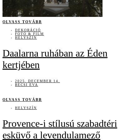
OLVASS TOVÁBB
DEKORÁCIÓ
FOTÓ & FILM
HELYSZÍN
Daalarna ruhában az Éden
kertjében
2025. DECEMBER 14.
BÉCSI ÉVA
OLVASS TOVÁBB
HELYSZÍN
Provence-i stílusú szabadtéri
esküvő a levendulamező