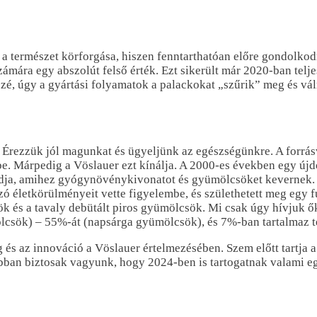
a természet körforgása, hiszen fenntarthatóan előre gondolkodna
mára egy abszolút felső érték. Ezt sikerült már 2020-ban telje
zzé, úgy a gyártási folyamatok a palackokat „szűrik” meg és vá
os. Érezzük jól magunkat és ügyeljünk az egészségünkre. A for
szébe. Márpedig a Vöslauer ezt kínálja. A 2000-es években egy 
 adja, amihez gyógynövénykivonatot és gyümölcsöket kevernek. 20
ozó életkörülményeit vette figyelembe, és születhetett meg egy 
ök és a tavaly debütált piros gyümölcsök. Mi csak úgy hívjuk ők
ölcsök) – 55%-át (napsárga gyümölcsök), és 7%-ban tartalmaz 
 és az innováció a Vöslauer értelmezésében. Szem előtt tartja a
, abban biztosak vagyunk, hogy 2024-ben is tartogatnak valami