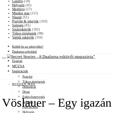
Gasztro
(58)
Helyszín
(45)
Meghívó
(57)
Minden más
(115)
Nászút
(61)
Psziché & interjúk
(103)
Szépség
(81)
Sztáresküvők
(182)
Titkos történetek
(98)
Valódi esküvők
(310)
Küldd be az esküvődet!
Daalarna weboldal
A Daalarna esküvői magazinja
English
MÚZSA
Inspirációk
Psziché
Titkos történetek
MINDEN MÁS
Dekoráció
Divat
Esküvőszervezés
Vöslauer – Egy igazán 
Szépség
Fotó & film
Helyszín