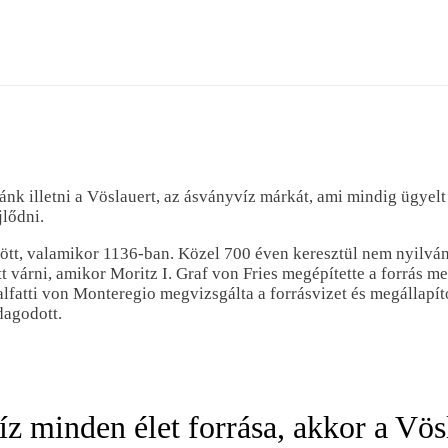
ánk illetni a Vöslauert, az ásványvíz márkát, ami mindig ügyelt 
jlődni.
dött, valamikor 1136-ban. Közel 700 éven keresztül nem nyilván
t várni, amikor Moritz I. Graf von Fries megépítette a forrás m
fatti von Monteregio megvizsgálta a forrásvizet és megállapít
dagodott.
 minden élet forrása, akkor a Vösla