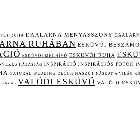
DAALARNA MENYASSZONY
DAALARN
VŐI RUHA
LARNA RUHÁBAN
ESKÜVŐI BESZÁM
ÁCIÓ
ESKÜ
ESKÜVŐI RUHA
ESKÜVŐI MEGHÍVÓ
INSPIRÁCIÓ
INSPIRÁCIÓS FOTÓK
I
RVEZÉS
HÁZASSÁG
HA
NÁSZÚT
NATURAL WEDDING DECOR
NÁSZÚT A VILÁG K
VALÓDI ESKÜVŐ
VALÓDI ESKÜ
UTAZÁS