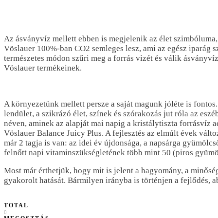
Az ásványvíz mellett ebben is megjelenik az élet szimbóluma, 
Vöslauer 100%-ban CO2 semleges lesz, ami az egész iparág szá
természetes módon szűri meg a forrás vizét és válik ásványví
Vöslauer termékeinek.
A környezetünk mellett persze a saját magunk jóléte is font
lendület, a szikrázó élet, színek és szórakozás jut róla az e
néven, aminek az alapját mai napig a kristálytiszta forrásvíz
Vöslauer Balance Juicy Plus. A fejlesztés az elmúlt évek vált
már 2 tagja is van: az idei év újdonsága, a napsárga gyümölcs
felnőtt napi vitaminszükségletének több mint 50 (piros gyüm
Most már érthetjük, hogy mit is jelent a hagyomány, a minőség
gyakorolt hatását. Bármilyen irányba is történjen a fejlődés
TOTAL
0