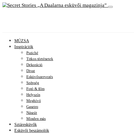
A Daalarna esküvői magazinja
MÚZSA
Inspirációk
Psziché
Titkos történetek
Dekoráció
Divat
Esküvőszervezés
Szépség
Fotó & film
Helyszín
Meghívó
Gasztro
Nászút
Minden más
Sztáresküvők
Esküvői beszámolók