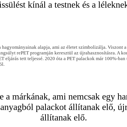
rissülést kínál a testnek és a lélekne
 hagyományainak alapja, ami az életet szimbolizálja. Viszont a 
hangsúlyt rePET programján keresztül az újrahasznosításra. A k
ET eljárás tett teljessé. 2020 óta a PET palackok már 100%-ban
ól.
ke a márkának, ami nemcsak egy han
anyagból palackot állítanak elő, újr
állítanak elő.