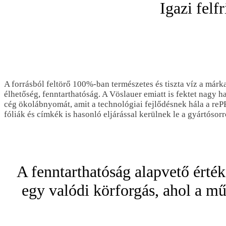
Igazi felf
A forrásból feltörő 100%-ban természetes és tiszta víz a márka
élhetőség, fenntarthatóság. A Vöslauer emiatt is fektet nagy 
cég ökolábnyomát, amit a technológiai fejlődésnek hála a reP
fóliák és címkék is hasonló eljárással kerülnek le a gyártósorr
A fenntarthatóság alapvető érté
egy valódi körforgás, ahol a mű