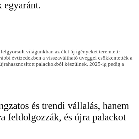
k egyaránt.
felgyorsult világunkban az élet új igényeket teremtett:
orábbi évtizedekben a visszaváltható üveggel csökkentették a
 újrahasznosított palackokból készülnek. 2025-ig pedig a
gzatos és trendi vállalás, hanem
a feldolgozzák, és újra palackot