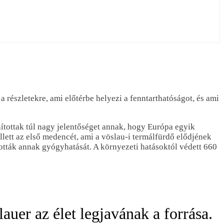
a részletekre, ami előtérbe helyezi a fenntarthatóságot, és ami
ítottak túl nagy jelentőséget annak, hogy Európa egyik
ellett az első medencét, ami a vöslau-i termálfürdő elődjének
ották annak gyógyhatását. A környezeti hatásoktól védett 660
uer az élet legjavának a forrása.