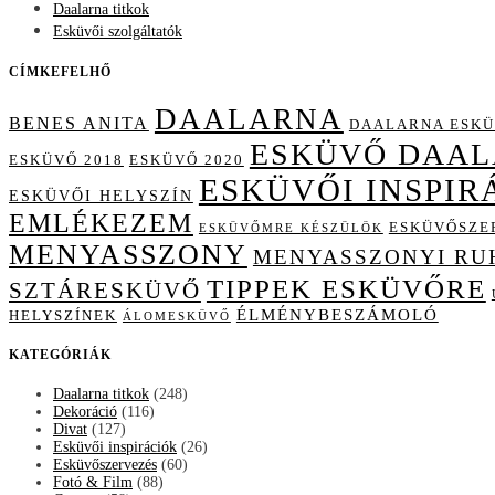
Daalarna titkok
Esküvői szolgáltatók
CÍMKEFELHŐ
DAALARNA
BENES ANITA
DAALARNA ESKÜ
ESKÜVŐ DAA
ESKÜVŐ 2018
ESKÜVŐ 2020
ESKÜVŐI INSPIR
ESKÜVŐI HELYSZÍN
EMLÉKEZEM
ESKÜVŐSZE
ESKÜVŐMRE KÉSZÜLÖK
MENYASSZONY
MENYASSZONYI RU
TIPPEK ESKÜVŐRE
SZTÁRESKÜVŐ
ÉLMÉNYBESZÁMOLÓ
HELYSZÍNEK
ÁLOMESKÜVŐ
KATEGÓRIÁK
Daalarna titkok
(248)
Dekoráció
(116)
Divat
(127)
Esküvői inspirációk
(26)
Esküvőszervezés
(60)
Fotó & Film
(88)