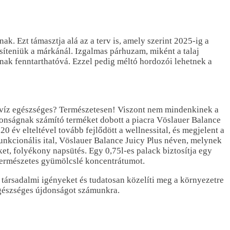
k. Ezt támasztja alá az a terv is, amely szerint 2025-ig a
síteniük a márkánál. Izgalmas párhuzam, miként a talaj
lnak fenntarthatóvá. Ezzel pedig méltó hordozói lehetnek a
rásvíz egészséges? Természetesen! Viszont nem mindenkinek a
újdonságnak számító terméket dobott a piacra Vöslauer Balance
 év elteltével tovább fejlődött a wellnessital, és megjelent a
funkcionális ital, Vöslauer Balance Juicy Plus néven, melynek
et, folyékony napsütés. Egy 0,75l-es palack biztosítja egy
természetes gyümölcslé koncentrátumot.
 társadalmi igényeket és tudatosan közelíti meg a környezetre
 egészséges újdonságot számunkra.