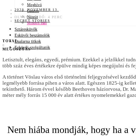
Meghívó
2023. NOVEMBER 13.
Gasztro
Nászút
OLVASÁSI IDŐ: 4 PERC
SECRET STORIES
Minden más
Sztáresküvők
Esküvői beszámolók
TOTAL
Daalarna titkok
0
Esküvői szolgáltatók
MEGOSZTÁS
Letisztult, elegáns, egyedi, prémium. Ezekkel a jelzőkkel tudn
több száz éves értékekre épülve mindig képes megújulni és fe
A történet Vöslau város első történelmi feljegyzésével kezdő
legmélyebb forrása pihen a város alatt. Egészen 1825-ig kellet
tekinthető. Három évvel később Beethoven háziorvosa, Dr. Mal
méter mély forrás 15 000 év alatt értékes nyomelemekkel gaz
Nem hiába mondják, hogy ha a víz