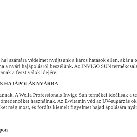
 haj számára védelmet nyújtsunk a káros hatások ellen, akár a 
, ha a nyári hajápolásról beszélünk. Az INVIGO SUN termékcsal
nak a fesztiválok idejére.
ES HAJÁPOLÁS NYÁRRA
vannak. A Wella Professionals Invigo Sun termékei ideálisak a 
szómedencéket használnak. Az E-vitamin véd az UV-sugárzás oko
keket még most, és fordíts kiemelt figyelmet hajad ápolására nyár
mpon