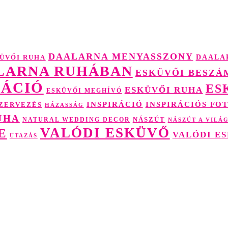
DAALARNA MENYASSZONY
DAALA
ÜVŐI RUHA
LARNA RUHÁBAN
ESKÜVŐI BESZÁ
RÁCIÓ
ES
ESKÜVŐI RUHA
ESKÜVŐI MEGHÍVÓ
INSPIRÁCIÓ
INSPIRÁCIÓS FO
ZERVEZÉS
HÁZASSÁG
UHA
NÁSZÚT
NATURAL WEDDING DECOR
NÁSZÚT A VILÁ
VALÓDI ESKÜVŐ
E
VALÓDI E
UTAZÁS