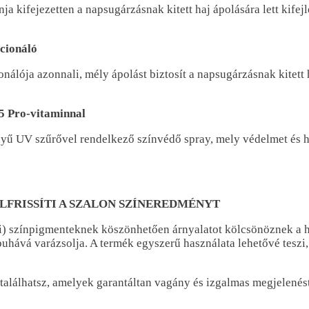
 kifejezetten a napsugárzásnak kitett haj ápolására lett kifejle
cionáló
álója azonnali, mély ápolást biztosít a napsugárzásnak kitett h
B5 Pro-vitaminnal
yű UV szűrővel rendelkező színvédő spray, mely védelmet és hid
LFRISSÍTI A SZALON SZÍNEREDMÉNYT
) színpigmenteknek köszönhetően árnyalatot kölcsönöznek a haj
n puhává varázsolja. A termék egyszerű használata lehetővé tes
 találhatsz, amelyek garantáltan vagány és izgalmas megjelenést