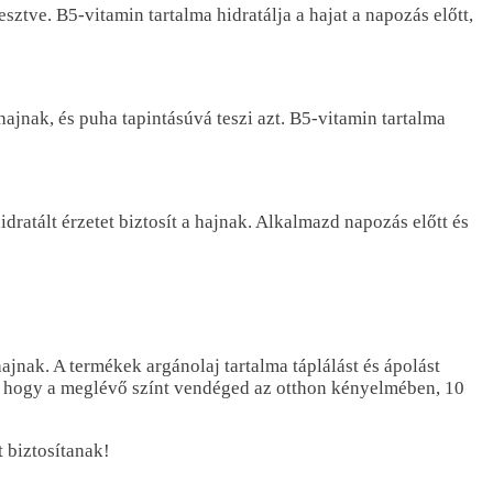
sztve. B5-vitamin tartalma hidratálja a hajat a napozás előtt,
ajnak, és puha tapintásúvá teszi azt. B5-vitamin tartalma
ratált érzetet biztosít a hajnak. Alkalmazd napozás előtt és
nak. A termékek argánolaj tartalma táplálást és ápolást
zi, hogy a meglévő színt vendéged az otthon kényelmében, 10
 biztosítanak!