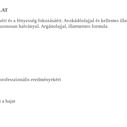
LAT
sért és a fényesség fokozásáért. Avokádóolajjal és kellemes illat
nazonosan halványul. Argánolajjal, illatmentes formula.
 professzionális eredményekért
 a hajat