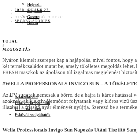
Helyszín
2022. JÚLIUS 27.
Meghívó
Gasztro
OLVASÁSI IDŐ: 3 PERC
SECRET STORIES
Nászút
Minden más
TOTAL
8
MEGOSZTÁS
Nyáron kiemelt szerepet kap a hajápolás, mivel fontos, hogy a
két termékcsaládot mutat be, amely tökéletes megoldás lehet
FRESH maszkok az ápoláson túl izgalmas megjelenést biztosíta
#WELLA PROFESSIONALS INVIGO SUN – A TÖKÉLET
Az UV sugarak nemcsak a bőrre, de a hajra is káros hatással 
Sztáresküvők
azoknak, akik aktív életmódot folytatnak vagy klóros vizű ú
Esküvői beszámolók
illatával a frissítő nyár élményét nyújtja. Szerezd be a termé
Daalarna titkok
Esküvői szolgáltatók
Wella Professionals Invigo Sun Napozás Utáni Tisztító Sa