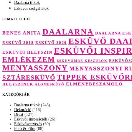
Daalarna titkok
Esküvői szolgáltatók
CÍMKEFELHŐ
DAALARNA
BENES ANITA
DAALARNA ESK
ESKÜVŐ DAA
ESKÜVŐ 2018
ESKÜVŐ 2020
ESKÜVŐI INSPI
ESKÜVŐI HELYSZÍN
EMLÉKEZEM
ESKÜVŐS
ESKÜVŐMRE KÉSZÜLÖK
MENYASSZONY
MENYASSZONYI R
TIPPEK ESKÜVŐR
SZTÁRESKÜVŐ
ÉLMÉNYBESZÁMOLÓ
HELYSZÍNEK
ÁLOMESKÜVŐ
KATEGÓRIÁK
Daalarna titkok
(248)
Dekoráció
(116)
Divat
(127)
Esküvői inspirációk
(26)
Esküvőszervezés
(60)
Fotó & Film
(88)