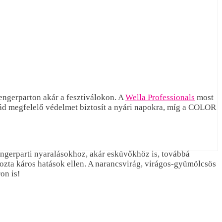
tengerparton akár a fesztiválokon. A
Wella Professionals
most
ád megfelelő védelmet biztosít a nyári napokra, míg a COLOR
tengerparti nyaralásokhoz, akár esküvőkhöz is, továbbá
zta káros hatások ellen. A narancsvirág, virágos-gyümölcsös
on is!