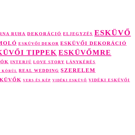
ESKÜVŐ
RNA RUHA
DEKORÁCIÓ
ELJEGYZÉS
MOLÓ
ESKÜVŐI DEKORÁCIÓ
ESKÜVŐI DEKOR
KÜVŐI TIPPEK
ESKÜVŐMRE
TÓK
INTERJÚ
LOVE STORY
LÁNYKÉRÉS
SZERELEM
REAL WEDDING
G KÖRÜL
SKÜVŐK
VIDÉKI ESKÜVŐI
VIDÉKI ESKÜVŐ
VERS ÉS KÉP