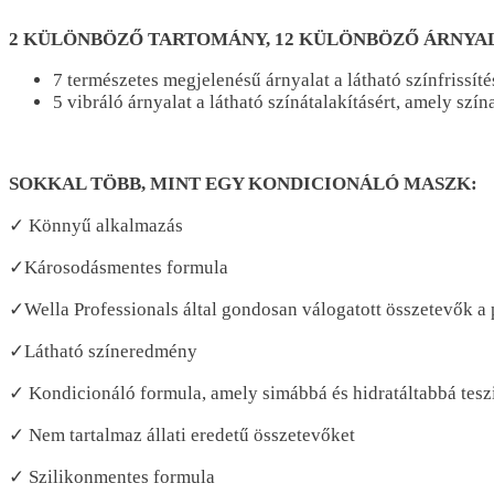
2 KÜLÖNBÖZŐ TARTOMÁNY, 12 KÜLÖNBÖZŐ ÁRNYA
7 természetes megjelenésű árnyalat a látható színfrissíté
5 vibráló árnyalat a látható színátalakításért, amely szí
SOKKAL TÖBB, MINT EGY KONDICIONÁLÓ MASZK:
✓ Könnyű alkalmazás
✓Károsodásmentes formula
✓Wella Professionals által gondosan válogatott összetevők a
✓Látható színeredmény
✓ Kondicionáló formula, amely simábbá és hidratáltabbá teszi
✓ Nem tartalmaz állati eredetű összetevőket
✓ Szilikonmentes formula