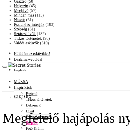
Gasztro
(58)
Helyszín
(45)
Meghívó
(57)
Minden más
(115)
Nászút
(61)
Psziché & interjúk
(103)
Szépség
(81)
Sztáresküvők
(182)
Titkos történetek
(98)
Valódi esküvők
(310)
Küldd be az esküvődet!
Daalarna weboldal
English
MÚZSA
Inspirációk
Psziché
SZÉPSÉG
Titkos történetek
Dekoráció
Divat
Megfelelő hajápolás ny
Esküvőszervezés
Szépség
Fotó & film