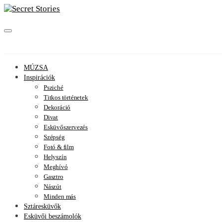
MÚZSA
Inspirációk
Psziché
Titkos történetek
Dekoráció
Divat
Esküvőszervezés
Szépség
Fotó & film
Helyszín
Meghívó
Gasztro
Nászút
Minden más
Sztáresküvők
Esküvői beszámolók