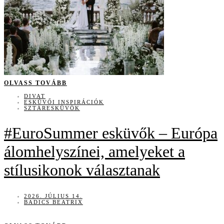
OLVASS TOVÁBB
DIVAT
ESKÜVŐI INSPIRÁCIÓK
SZTÁRESKÜVŐK
#EuroSummer esküvők – Európa
álomhelyszínei, amelyeket a
stílusikonok választanak
2026. JÚLIUS 14.
BADICS BEATRIX