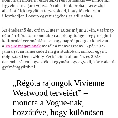
kombinált modern részletekkel és formákkal — mindenki
figyelmét magára vonva. A ruhát több próbán keresztül
alakították ki együtt a tervezőkkel, hogy tökéletesen
illeszkedjen Lovato egyéniségéhez és stílusához.
Az énekesnő és Jordan „Jutes” Lutes május 25-én, vasárnap
délután 4 órakor mondták ki a boldogító igent egy meghitt
kaliforniai ceremónián – a nagy napról pedig exkluzívan
a
Vogue magazinnak
mesélt a menyasszony. A pár 2022
januárjában ismerkedett meg a stúdióban, amikor együtt
dolgoztak Demi „Holy Fvck” című albumán, és 2023
decemberében jegyezték el egymást egy egyedi, körte alakú
gyémántgyűrűvel.
„Régóta rajongok Vivienne
Westwood terveiért” –
mondta a Vogue-nak,
hozzátéve, hogy különösen