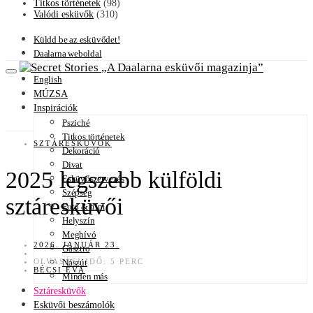
Titkos történetek
(98)
Valódi esküvők
(310)
Küldd be az esküvődet!
Daalarna weboldal
A Daalarna esküvői magazinja
English
MÚZSA
Inspirációk
Psziché
Titkos történetek
SZTÁRESKÜVŐK
Dekoráció
Divat
2025 legszebb külföldi
Esküvőszervezés
Szépség
sztáresküvői
Fotó & film
Helyszín
Meghívó
2026. JANUÁR 23.
Gasztro
OLVASÁSI IDŐ: 5 PERC
Nászút
BÉCSI ÉVA
Minden más
Sztáresküvők
Esküvői beszámolók