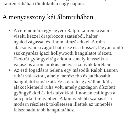
Lauren ruhában tündökölt a nagy napon.
A menyasszony két álomruhában
A ceremóniára egy egyedi Ralph Lauren kreációt
viselt, kézzel drapírozott szaténból, halter
nyakkivágással és finom hímzésekkel. A ruha
alacsonyan kivágott hátrésze és a hosszú, lágyan omló
szoknyarész igazi hollywoodi hangulatot idézett.
Csokrát gyöngyvirág alkotta, amely klasszikus
választás a romantikus menyasszonyok körében.
Az esti fogadásra Selena egy második Ralph Lauren
ruhát választott, amely merészebb és játékosabb
hangulatot sugárzott. Ez a darab egy váll nélküli,
alakot kiemelő ruha volt, amely gazdagon díszített
gyöngyökkel és kristályokkal, finoman csillogva a
táncparkett fényeiben. A könnyedebb szabás és a
modern részletek tökéletesen illettek az ünneplés
felszabadultabb hangulatához.