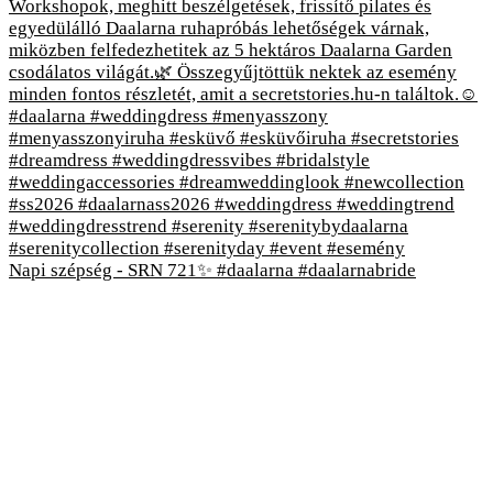
Napi szépség - SRN 721✨ #daalarna #daalarnabride