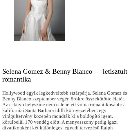
Selena Gomez & Benny Blanco — letisztult
romantika
Hollywood egyik legkedveltebb sztárpárja, Selena Gomez és
Benny Blanco szeptember végén örökre összekötötte életét.
Az esküvő helyszíne nem is lehetett volna romantikusabb: a
kaliforniai Santa Barbara idilli környezetében, egy
virágültetvény közepén mondták ki a boldogító igent,
körülbelül 170 vendég előtt. A menyasszony pedig igazi
divatikonként két különleges, egyedi tervezésű Ralph