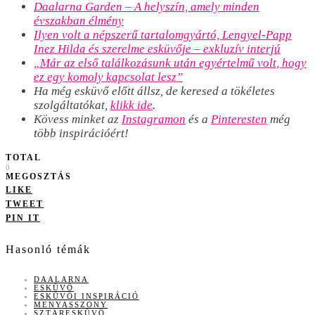
Daalarna Garden – A helyszín, amely minden
évszakban élmény
Ilyen volt a népszerű tartalomgyártó, Lengyel-Papp
Inez Hilda és szerelme esküvője – exkluzív interjú
„Már az első találkozásunk után egyértelmű volt, hogy
ez egy komoly kapcsolat lesz”
Ha még esküvő előtt állsz, de keresed a tökéletes
szolgáltatókat,
klikk ide
.
Kövess minket az
Instagramon
és a
Pinteresten
még
több inspirációért!
TOTAL
0
MEGOSZTÁS
LIKE
TWEET
PIN IT
Hasonló témák
DAALARNA
ESKÜVŐ
ESKÜVŐI INSPIRÁCIÓ
MENYASSZONY
SZTÁRESKÜVŐ