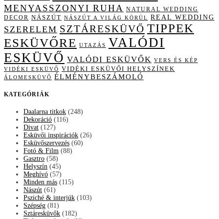
MENYASSZONYI RUHA
NATURAL WEDDING
NÁSZÚT
REAL WEDDING
DECOR
NÁSZÚT A VILÁG KÖRÜL
TIPPEK
SZTÁRESKÜVŐ
SZERELEM
VALÓDI
ESKÜVŐRE
UTAZÁS
ESKÜVŐ
VALÓDI ESKÜVŐK
VERS ÉS KÉP
VIDÉKI ESKÜVŐI HELYSZÍNEK
VIDÉKI ESKÜVŐ
ÉLMÉNYBESZÁMOLÓ
ÁLOMESKÜVŐ
KATEGÓRIÁK
Daalarna titkok
(248)
Dekoráció
(116)
Divat
(127)
Esküvői inspirációk
(26)
Esküvőszervezés
(60)
Fotó & Film
(88)
Gasztro
(58)
Helyszín
(45)
Meghívó
(57)
Minden más
(115)
Nászút
(61)
Psziché & interjúk
(103)
Szépség
(81)
Sztáresküvők
(182)