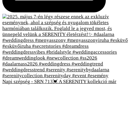
Napi szépség - SRN 713💓 A SERENITY kollekció már