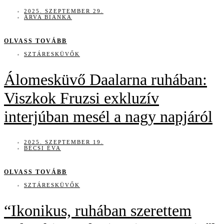
2025. SZEPTEMBER 29.
ÁRVA BIANKA
OLVASS TOVÁBB
SZTÁRESKÜVŐK
Álomesküvő Daalarna ruhában:
Viszkok Fruzsi exkluzív
interjúban mesél a nagy napjáról
2025. SZEPTEMBER 19.
BÉCSI ÉVA
OLVASS TOVÁBB
SZTÁRESKÜVŐK
“Ikonikus, ruhában szerettem