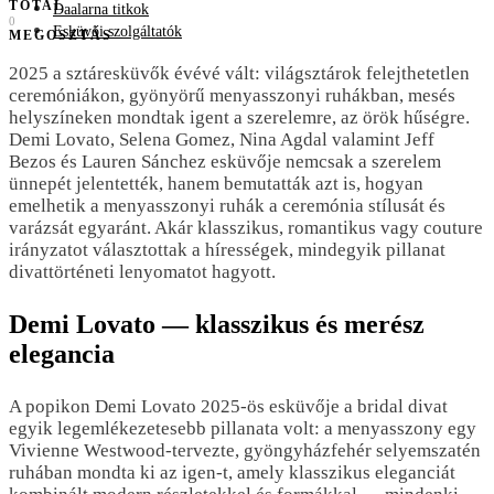
TOTAL
Daalarna titkok
0
Esküvői szolgáltatók
MEGOSZTÁS
2025 a sztáresküvők évévé vált: világsztárok felejthetetlen
ceremóniákon, gyönyörű menyasszonyi ruhákban, mesés
helyszíneken mondtak igent a szerelemre, az örök hűségre.
Demi Lovato, Selena Gomez, Nina Agdal valamint Jeff
Bezos és Lauren Sánchez esküvője nemcsak a szerelem
ünnepét jelentették, hanem bemutatták azt is, hogyan
emelhetik a menyasszonyi ruhák a ceremónia stílusát és
varázsát egyaránt. Akár klasszikus, romantikus vagy couture
irányzatot választottak a hírességek, mindegyik pillanat
divattörténeti lenyomatot hagyott.
Demi Lovato — klasszikus és merész
elegancia
A popikon Demi Lovato 2025-ös esküvője a bridal divat
egyik legemlékezetesebb pillanata volt: a menyasszony egy
Vivienne Westwood-tervezte, gyöngyházfehér selyemszatén
ruhában mondta ki az igen-t, amely klasszikus eleganciát