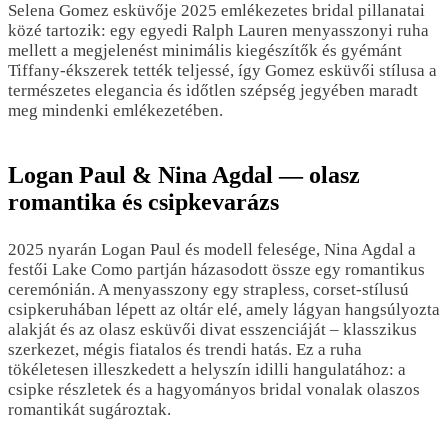
Selena Gomez esküvője 2025 emlékezetes bridal pillanatai
közé tartozik: egy egyedi Ralph Lauren menyasszonyi ruha
mellett a megjelenést minimális kiegészítők és gyémánt
Tiffany-ékszerek tették teljessé, így Gomez esküvői stílusa a
természetes elegancia és időtlen szépség jegyében maradt
meg mindenki emlékezetében.
Logan Paul & Nina Agdal — olasz
romantika és csipkevarázs
2025 nyarán Logan Paul és modell felesége, Nina Agdal a
festői Lake Como partján házasodott össze egy romantikus
ceremónián. A menyasszony egy strapless, corset-stílusú
csipkeruhában lépett az oltár elé, amely lágyan hangsúlyozta
alakját és az olasz esküvői divat esszenciáját – klasszikus
szerkezet, mégis fiatalos és trendi hatás. Ez a ruha
tökéletesen illeszkedett a helyszín idilli hangulatához: a
csipke részletek és a hagyományos bridal vonalak olaszos
romantikát sugároztak.