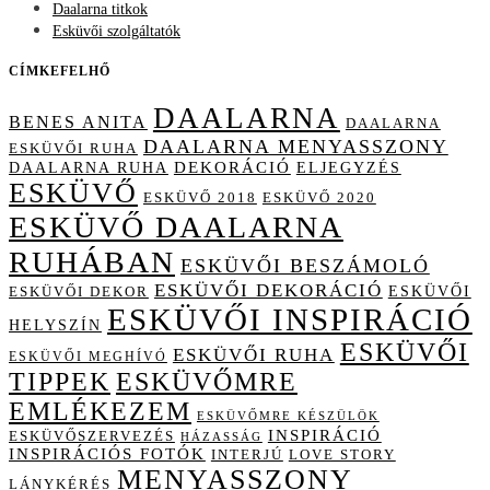
Daalarna titkok
Esküvői szolgáltatók
CÍMKEFELHŐ
DAALARNA
BENES ANITA
DAALARNA
DAALARNA MENYASSZONY
ESKÜVŐI RUHA
DAALARNA RUHA
DEKORÁCIÓ
ELJEGYZÉS
ESKÜVŐ
ESKÜVŐ 2018
ESKÜVŐ 2020
ESKÜVŐ DAALARNA
RUHÁBAN
ESKÜVŐI BESZÁMOLÓ
ESKÜVŐI DEKORÁCIÓ
ESKÜVŐI
ESKÜVŐI DEKOR
ESKÜVŐI INSPIRÁCIÓ
HELYSZÍN
ESKÜVŐI
ESKÜVŐI RUHA
ESKÜVŐI MEGHÍVÓ
TIPPEK
ESKÜVŐMRE
EMLÉKEZEM
ESKÜVŐMRE KÉSZÜLÖK
INSPIRÁCIÓ
ESKÜVŐSZERVEZÉS
HÁZASSÁG
INSPIRÁCIÓS FOTÓK
INTERJÚ
LOVE STORY
MENYASSZONY
LÁNYKÉRÉS