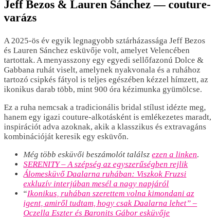
Jeff Bezos & Lauren Sánchez — couture-
varázs
A 2025-ös év egyik legnagyobb sztárházassága Jeff Bezos
és Lauren Sánchez esküvője volt, amelyet Velencében
tartottak. A menyasszony egy egyedi sellőfazonú Dolce &
Gabbana ruhát viselt, amelynek nyakvonala és a ruhához
tartozó csipkés fátyol is teljes egészében kézzel hímzett, az
ikonikus darab több, mint 900 óra kézimunka gyümölcse.
Ez a ruha nemcsak a tradicionális bridal stílust idézte meg,
hanem egy igazi couture-alkotásként is emlékezetes maradt,
inspirációt adva azoknak, akik a klasszikus és extravagáns
kombinációját keresik egy esküvőn.
Még több esküvői beszámolót találsz
ezen a linken
.
SERENITY – A szépség az egyszerűségben rejlik
Álomesküvő Daalarna ruhában: Viszkok Fruzsi
exkluzív interjúban mesél a nagy napjáról
“
Ikonikus, ruhában szerettem volna kimondani az
igent, amiről tudtam, hogy csak Daalarna lehet” –
Oczella Eszter és Baronits Gábor esküvője