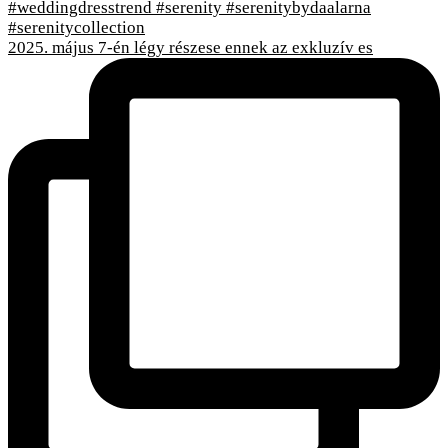
2025. május 7-én légy részese ennek az exkluzív es