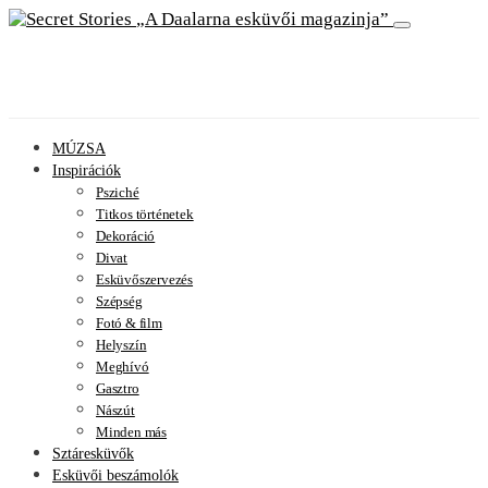
A Daalarna esküvői magazinja
MÚZSA
Inspirációk
Psziché
Titkos történetek
Dekoráció
Divat
Esküvőszervezés
Szépség
Fotó & film
Helyszín
Meghívó
Gasztro
Nászút
Minden más
Sztáresküvők
Esküvői beszámolók