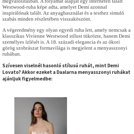
megvalósításban. A folyamat alapját egy interneten talált
Westwood-ruha képe adta, amelyet Demi azonnal
inspirálónak talált. Az anyaghasználat és a testhez simuló
szabás minden részletében visszaköszönt.
A végeredmény egy olyan egyedi ruha lett, amely nemcsak a
klasszikus Vivienne Westwood stílust tükrözte, hanem Demi
személyes ízlését is. A 18. századi elegancia és az ókori
görög szobrászat formavilága is megjelent a menyasszonyi
ruhában.
Szívesen viselnél hasonló stílusú ruhát, mint Demi
Lovato? Akkor ezeket a Daalarna menyasszonyi ruhákat
ajánljuk figyelmedbe: