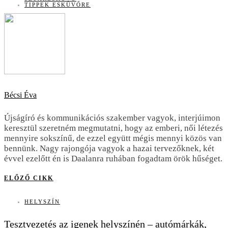
TIPPEK ESKÜVŐRE
Bécsi Éva
Újságíró és kommunikációs szakember vagyok, interjúimon
keresztül szeretném megmutatni, hogy az emberi, női létezés
mennyire sokszínű, de ezzel együtt mégis mennyi közös van
bennünk. Nagy rajongója vagyok a hazai tervezőknek, két
évvel ezelőtt én is Daalanra ruhában fogadtam örök hűséget.
ELŐZŐ CIKK
HELYSZÍN
Tesztvezetés az igenek helyszínén – autómárkák,