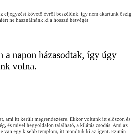
az eljegyzést követő évről beszélünk, így nem akartunk őszig
miért ne használnánk ki a hosszú hétvégét.
en a napon házasodtak, így úgy
unk volna.
, ami itt került megrendezésre. Ekkor voltunk itt először, és
g, és mivel hegyoldalon található, a kilátás csodás. Ami az
ze van egy kisebb templom, itt mondtuk ki az igent. Ezután