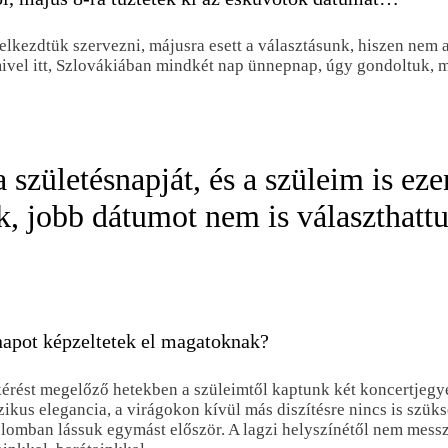
elkezdtük szervezni, májusra esett a választásunk, hiszen nem 
s mivel itt, Szlovákiában mindkét nap ünnepnap, úgy gondoltuk, 
 születésnapját, és a szüleim is ez
, jobb dátumot nem is választhatt
napot képzeltetek el magatoknak?
kérést megelőző hetekben a szüleimtől kaptunk két koncertjegyet
ikus elegancia, a virágokon kívül más diszítésre nincs is szüksé
mplomban lássuk egymást először. A lagzi helyszínétől nem mess