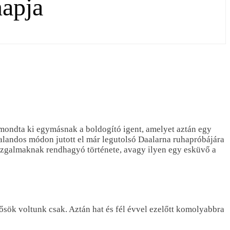
napja
 mondta ki egymásnak a boldogító igent, amelyet aztán egy
alandos módon jutott el már legutolsó Daalarna ruhapróbájára
 izgalmaknak rendhagyó története, avagy ilyen egy esküvő a
ősök voltunk csak. Aztán hat és fél évvel ezelőtt komolyabbra