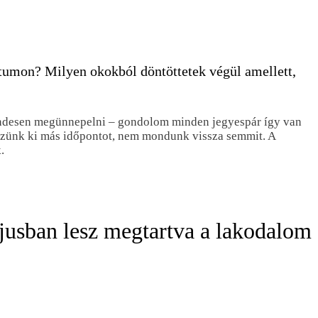
dátumon? Milyen okokból döntöttetek végül amellett,
rendesen megünnepelni – gondolom minden jegyespár így van
űzzünk ki más időpontot, nem mondunk vissza semmit. A
.
jusban lesz megtartva a lakodalom