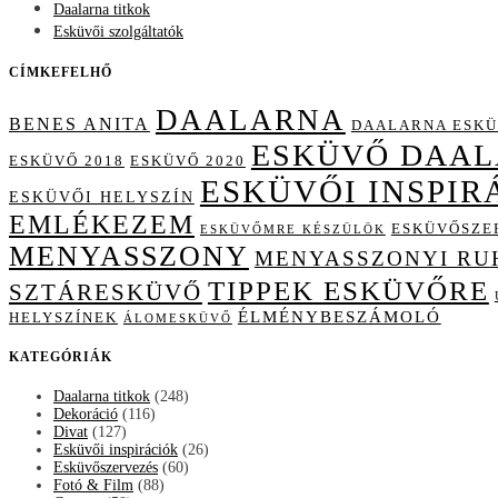
Daalarna titkok
Esküvői szolgáltatók
CÍMKEFELHŐ
DAALARNA
BENES ANITA
DAALARNA ESKÜ
ESKÜVŐ DAA
ESKÜVŐ 2018
ESKÜVŐ 2020
ESKÜVŐI INSPIR
ESKÜVŐI HELYSZÍN
EMLÉKEZEM
ESKÜVŐSZE
ESKÜVŐMRE KÉSZÜLÖK
MENYASSZONY
MENYASSZONYI RU
TIPPEK ESKÜVŐRE
SZTÁRESKÜVŐ
ÉLMÉNYBESZÁMOLÓ
HELYSZÍNEK
ÁLOMESKÜVŐ
KATEGÓRIÁK
Daalarna titkok
(248)
Dekoráció
(116)
Divat
(127)
Esküvői inspirációk
(26)
Esküvőszervezés
(60)
Fotó & Film
(88)