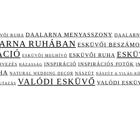
DAALARNA MENYASSZONY
DAALARN
VŐI RUHA
LARNA RUHÁBAN
ESKÜVŐI BESZÁM
ÁCIÓ
ESKÜ
ESKÜVŐI RUHA
ESKÜVŐI MEGHÍVÓ
INSPIRÁCIÓ
INSPIRÁCIÓS FOTÓK
I
RVEZÉS
HÁZASSÁG
HA
NÁSZÚT
NATURAL WEDDING DECOR
NÁSZÚT A VILÁG K
VALÓDI ESKÜVŐ
VALÓDI ESKÜ
UTAZÁS