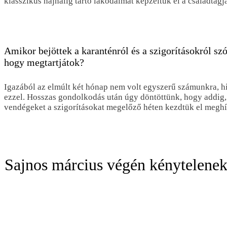
klasszikus hajnalig tartó lakodalmat képzeltük el a családtagj
Amikor bejöttek a karanténról és a szigorításokról sz
hogy megtartjátok?
Igazából az elmúlt két hónap nem volt egyszerű számunkra, 
ezzel. Hosszas gondolkodás után úgy döntöttünk, hogy addig, 
vendégeket a szigorításokat megelőző héten kezdtük el meghív
Sajnos március végén kénytelenek