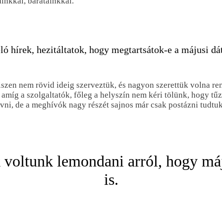
ainkkal, barátainkkal.
óló hírek, hezitáltatok, hogy megtartsátok-e a májusi 
hiszen nem rövid ideig szerveztük, és nagyon szerettük volna 
amíg a szolgaltatók, főleg a helyszín nem kéri tölünk, hogy t
ni, de a meghívók nagy részét sajnos már csak postázni tudtuk
 voltunk lemondani arról, hogy má
is.