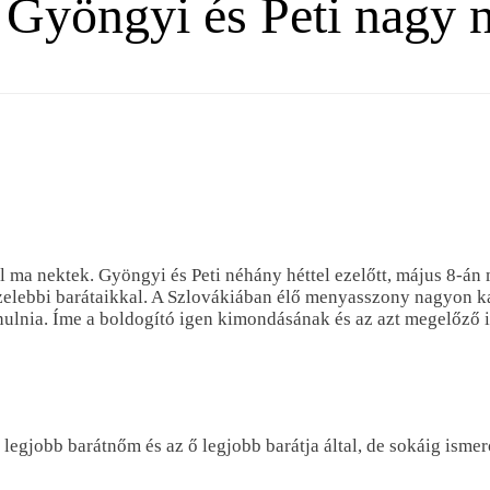
 Gyöngyi és Peti nagy 
l ma nektek. Gyöngyi és Peti néhány héttel ezelőtt, május 8-án
özelebbi barátaikkal. A Szlovákiában élő menyasszony nagyon k
vonulnia. Íme a boldogító igen kimondásának és az azt megelőző
egjobb barátnőm és az ő legjobb barátja által, de sokáig ismer