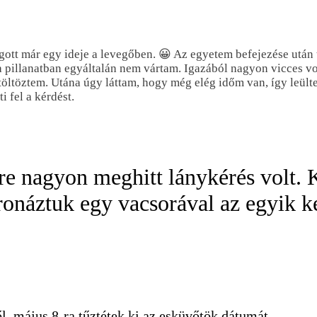
tt már egy ideje a levegőben. 😀 Az egyetem befejezése után 
 pillanatban egyáltalán nem vártam. Igazából nagyon vicces vol
öltöztem. Utána úgy láttam, hogy még elég időm van, így leül
 fel a kérdést.
e nagyon meghitt lánykérés volt. 
ronáztuk egy vacsorával az egyik 
ől, május 8-ra tűztétek ki az esküvőtök dátumát…