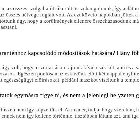
n, az összes szolgaltatót sikerült összehangolnunk, így a dátu
az összes hétvége foglalt volt. Az ezt követő napokban jöttek a
öttünk úgy, hogy a körülmények ellenére összeházasodunk május
asztani.
karanténhoz kapcsolódó módosítások hatására? Hány főb
gy volt, hogy a szertartáson rajtunk kívül csak két tanú és a 
ozások. Egészen pontosan az esküvőnk előtt két nappal enyhíte
t egészségügyi előírásokat, például maszkot viseltünk a templom
tatok egymásra figyelni, és nem a jelenlegi helyzeten
hiszen nem így képzeltük el. Aki ismer, tudja, hogy szeretem, ha
nnek nem így kellene történnie, tisztábban láttam azt, ami iga