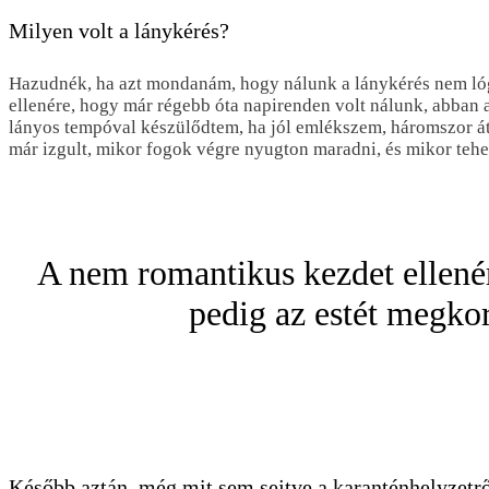
Milyen volt a lánykérés?
Hazudnék, ha azt mondanám, hogy nálunk a lánykérés nem lógo
ellenére, hogy már régebb óta napirenden volt nálunk, abban a
lányos tempóval készülődtem, ha jól emlékszem, háromszor át
már izgult, mikor fogok végre nyugton maradni, és mikor teheti
A nem romantikus kezdet ellenér
pedig az estét megko
Később aztán, még mit sem sejtve a karanténhelyzetr