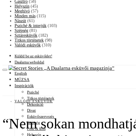
Gasztro
(58)
Helyszín
(45)
Meghívó
(57)
Minden más
(115)
Nászút
(61)
Psziché & interjúk
(103)
Szépség
(81)
Sztáresküvők
(182)
Titkos történetek
(98)
Valódi esküvők
(310)
Küldd be az esküvődet!
Daalarna weboldal
A Daalarna esküvői magazinja
English
MÚZSA
Inspirációk
Psziché
Titkos történetek
VALÓDI ESKÜVŐK
Dekoráció
Divat
Esküvőszervezés
“Nem sokan mondhatják
Szépség
Fotó & film
Helyszín