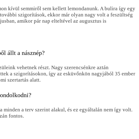
mon kívül semmiről sem kellett lemondanunk. A bulira így egy
 további szigorítások, ekkor már olyan nagy volt a feszültség
ban, amikor pár nap elteltével az augusztus is
ől állt a násznép?
szüleink vehetnek részt. Nagy szerencsénkre aztán
ttek a szigorításokon, így az esküvőnkön nagyjából 35 ember
i szertartás alatt.
 gondolkodni?
 minden a terv szerint alakul, és ez egyáltalán nem így volt.
zán fontos.