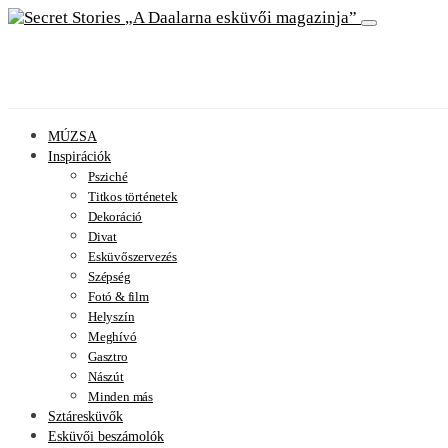
A Daalarna esküvői magazinja
MÚZSA
Inspirációk
Psziché
Titkos történetek
Dekoráció
Divat
Esküvőszervezés
Szépség
Fotó & film
Helyszín
Meghívó
Gasztro
Nászút
Minden más
Sztáresküvők
Esküvői beszámolók