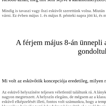
Mindig is tavaszi vagy őszi esküvőt szerettünk volna. Miután 
várni. Ez évben május 1. és május 8. pénteki napra jött ki, é
A férjem május 8-án ünnepli a
gondoltuk
Mi volt az esküvőtök koncepciója eredetileg, milyen 
Az esküvő helyszínére teljesen véletlenül találtunk rá. A lány
nagyon megtetszett. A helyszín elegáns, de mégsem az a klassz
esküvő elképzelését illeti, fontos volt számunkra, hogy a te