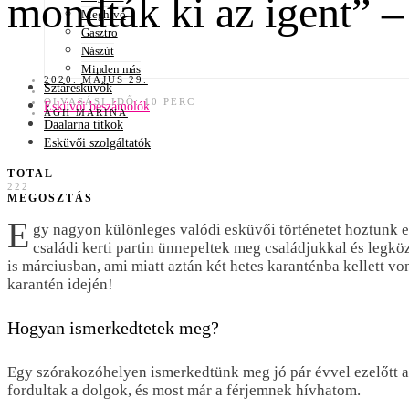
mondták ki az igent” –
Meghívó
Gasztro
Nászút
Minden más
2020. MÁJUS 29.
Sztáresküvők
OLVASÁSI IDŐ: 10 PERC
Esküvői beszámolók
ÁGH MARINA
Daalarna titkok
Esküvői szolgáltatók
TOTAL
222
MEGOSZTÁS
E
gy nagyon különleges valódi esküvői történetet hoztunk e
családi kerti partin ünnepeltek meg családjukkal és legk
is márciusban, ami miatt aztán két hetes karanténba kellett 
karantén idején!
Hogyan ismerkedtetek meg?
Egy szórakozóhelyen ismerkedtünk meg jó pár évvel ezelőtt a l
fordultak a dolgok, és most már a férjemnek hívhatom.