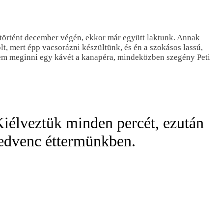
történt december végén, ekkor már együtt laktunk. Annak
t, mert épp vacsorázni készültünk, és én a szokásos lassú,
tem meginni egy kávét a kanapéra, mindeközben szegény Peti
Kiélveztük minden percét, ezután
kedvenc éttermünkben.