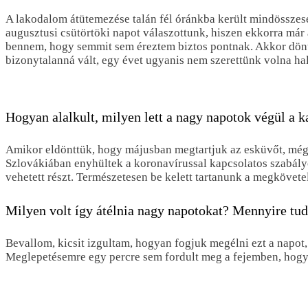
A lakodalom átütemezése talán fél óránkba került mindösszese
augusztusi csütörtöki napot válaszottunk, hiszen ekkorra már 
bennem, hogy semmit sem éreztem biztos pontnak. Akkor dönt
bizonytalanná vált, egy évet ugyanis nem szerettünk volna hal
Hogyan alalkult, milyen lett a nagy napotok végül a 
Amikor eldönttük, hogy májusban megtartjuk az esküvőt, még ú
Szlovákiában enyhültek a koronavírussal kapcsolatos szabály
vehetett részt. Természetesen be kelett tartanunk a megkövetel
Milyen volt így átélnia nagy napotokat? Mennyire tud
Bevallom, kicsit izgultam, hogyan fogjuk megélni ezt a napot, 
Meglepetésemre egy percre sem fordult meg a fejemben, hogy e