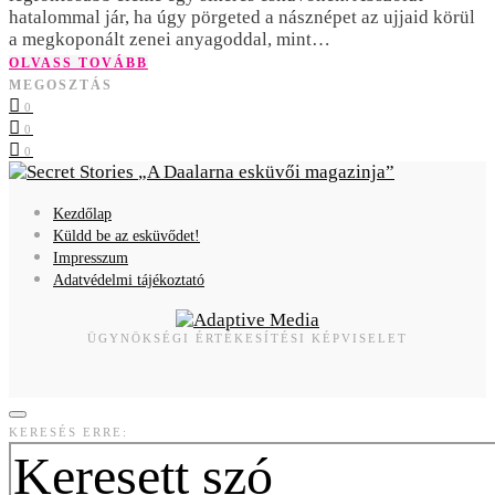
hatalommal jár, ha úgy pörgeted a násznépet az ujjaid körül
a megkoponált zenei anyagoddal, mint…
OLVASS TOVÁBB
MEGOSZTÁS
0
0
0
A Daalarna esküvői magazinja
Kezdőlap
Küldd be az esküvődet!
Impresszum
Adatvédelmi tájékoztató
ÜGYNÖKSÉGI ÉRTÉKESÍTÉSI KÉPVISELET
KERESÉS ERRE: