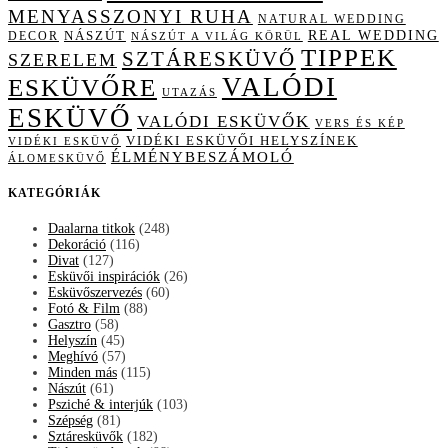
MENYASSZONYI RUHA
NATURAL WEDDING
NÁSZÚT
REAL WEDDING
DECOR
NÁSZÚT A VILÁG KÖRÜL
TIPPEK
SZTÁRESKÜVŐ
SZERELEM
VALÓDI
ESKÜVŐRE
UTAZÁS
ESKÜVŐ
VALÓDI ESKÜVŐK
VERS ÉS KÉP
VIDÉKI ESKÜVŐI HELYSZÍNEK
VIDÉKI ESKÜVŐ
ÉLMÉNYBESZÁMOLÓ
ÁLOMESKÜVŐ
KATEGÓRIÁK
Daalarna titkok
(248)
Dekoráció
(116)
Divat
(127)
Esküvői inspirációk
(26)
Esküvőszervezés
(60)
Fotó & Film
(88)
Gasztro
(58)
Helyszín
(45)
Meghívó
(57)
Minden más
(115)
Nászút
(61)
Psziché & interjúk
(103)
Szépség
(81)
Sztáresküvők
(182)