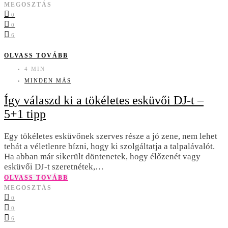
MEGOSZTÁS
0
0
6
OLVASS TOVÁBB
4 MIN
MINDEN MÁS
Így válaszd ki a tökéletes esküvői DJ-t –
5+1 tipp
Egy tökéletes esküvőnek szerves része a jó zene, nem lehet
tehát a véletlenre bízni, hogy ki szolgáltatja a talpalávalót.
Ha abban már sikerült döntenetek, hogy élőzenét vagy
esküvői DJ-t szeretnétek,…
OLVASS TOVÁBB
MEGOSZTÁS
0
0
6