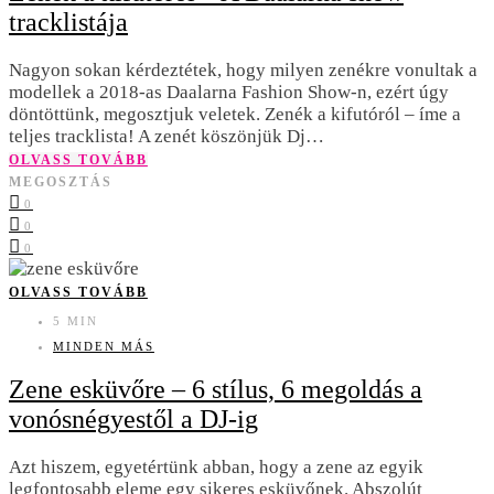
tracklistája
Nagyon sokan kérdeztétek, hogy milyen zenékre vonultak a
modellek a 2018-as Daalarna Fashion Show-n, ezért úgy
döntöttünk, megosztjuk veletek. Zenék a kifutóról – íme a
teljes tracklista! A zenét köszönjük Dj…
OLVASS TOVÁBB
MEGOSZTÁS
0
0
0
OLVASS TOVÁBB
5 MIN
MINDEN MÁS
Zene esküvőre – 6 stílus, 6 megoldás a
vonósnégyestől a DJ-ig
Azt hiszem, egyetértünk abban, hogy a zene az egyik
legfontosabb eleme egy sikeres esküvőnek. Abszolút