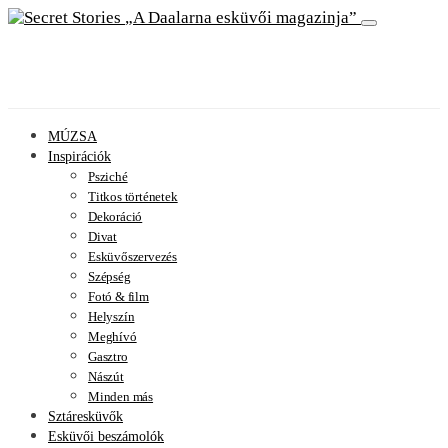
A Daalarna esküvői magazinja
MÚZSA
Inspirációk
Psziché
Titkos történetek
Dekoráció
Divat
Esküvőszervezés
Szépség
Fotó & film
Helyszín
Meghívó
Gasztro
Nászút
Minden más
Sztáresküvők
Esküvői beszámolók