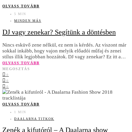
OLVASS TOVÁBB
5 MIN
MINDEN MÁS
DJ vagy zenekar? Segítünk a döntésben
Nincs esküvő zene nélkül, ez nem is kérdés. Az viszont már
sokkal inkább, hogy vajon melyik előadói műfaj és zenei
stílus illik legjobban hozzátok. DJ vagy zenekar? Ez itt a…
OLVASS TOVÁBB
MEGOSZTÁS
0
0
0
OLVASS TOVÁBB
1 MIN
DAALARNA TITKOK
Zenék a kifutóról – A Daalarna show