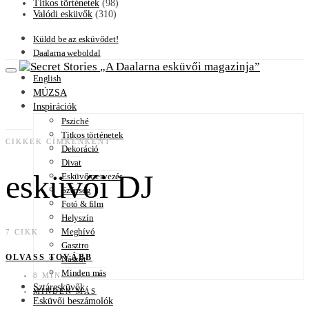
Titkos történetek
(98)
Valódi esküvők
(310)
Küldd be az esküvődet!
Daalarna weboldal
A Daalarna esküvői magazinja
English
MÚZSA
Inspirációk
Psziché
Titkos történetek
CIKKEK CÍMKÉNKÉNT
Dekoráció
Divat
esküvői DJ
Esküvőszervezés
Szépség
Fotó & film
Helyszín
Meghívó
7 CIKK
Gasztro
OLVASS TOVÁBB
Nászút
Minden más
8 MIN
Sztáresküvők
MINDEN MÁS
Esküvői beszámolók