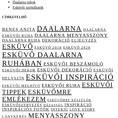
Daalarna titkok
Esküvői szolgáltatók
CÍMKEFELHŐ
DAALARNA
BENES ANITA
DAALARNA
DAALARNA MENYASSZONY
ESKÜVŐI RUHA
DAALARNA RUHA
DEKORÁCIÓ
ELJEGYZÉS
ESKÜVŐ
ESKÜVŐ 2018
ESKÜVŐ 2020
ESKÜVŐ DAALARNA
RUHÁBAN
ESKÜVŐI BESZÁMOLÓ
ESKÜVŐI DEKORÁCIÓ
ESKÜVŐI
ESKÜVŐI DEKOR
ESKÜVŐI INSPIRÁCIÓ
HELYSZÍN
ESKÜVŐI
ESKÜVŐI RUHA
ESKÜVŐI MEGHÍVÓ
TIPPEK
ESKÜVŐMRE
EMLÉKEZEM
ESKÜVŐMRE KÉSZÜLÖK
INSPIRÁCIÓ
ESKÜVŐSZERVEZÉS
HÁZASSÁG
INSPIRÁCIÓS FOTÓK
INTERJÚ
LOVE STORY
MENYASSZONY
LÁNYKÉRÉS