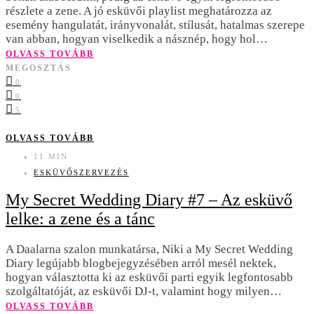
részlete a zene. A jó esküvői playlist meghatározza az
esemény hangulatát, irányvonalát, stílusát, hatalmas szerepe
van abban, hogyan viselkedik a násznép, hogy hol…
OLVASS TOVÁBB
MEGOSZTÁS
0
0
5
OLVASS TOVÁBB
11 MIN
ESKÜVŐSZERVEZÉS
My Secret Wedding Diary #7 – Az esküvő
lelke: a zene és a tánc
A Daalarna szalon munkatársa, Niki a My Secret Wedding
Diary legújabb blogbejegyzésében arról mesél nektek,
hogyan választotta ki az esküvői parti egyik legfontosabb
szolgáltatóját, az esküvői DJ-t, valamint hogy milyen…
OLVASS TOVÁBB