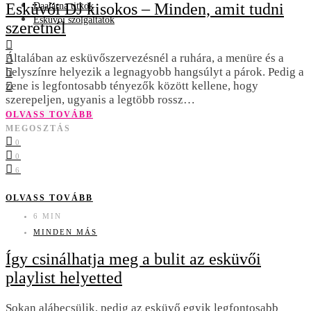
Esküvői DJ kisokos – Minden, amit tudni
Daalarna titkok
Esküvői szolgáltatók
szeretnél
Általában az esküvőszervezésnél a ruhára, a menüre és a
helyszínre helyezik a legnagyobb hangsúlyt a párok. Pedig a
zene is legfontosabb tényezők között kellene, hogy
szerepeljen, ugyanis a legtöbb rossz…
OLVASS TOVÁBB
MEGOSZTÁS
0
0
6
OLVASS TOVÁBB
6 MIN
MINDEN MÁS
Így csinálhatja meg a bulit az esküvői
playlist helyetted
Sokan alábecsülik, pedig az esküvő egyik legfontosabb