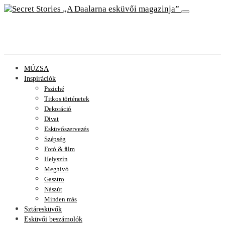
A Daalarna esküvői magazinja
MÚZSA
Inspirációk
Psziché
Titkos történetek
Dekoráció
Divat
Esküvőszervezés
Szépség
Fotó & film
Helyszín
Meghívó
Gasztro
Nászút
Minden más
Sztáresküvők
Esküvői beszámolók