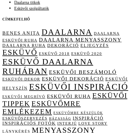
Daalarna titkok
Esküvői szolgáltatók
CÍMKEFELHŐ
DAALARNA
BENES ANITA
DAALARNA
DAALARNA MENYASSZONY
ESKÜVŐI RUHA
DAALARNA RUHA
DEKORÁCIÓ
ELJEGYZÉS
ESKÜVŐ
ESKÜVŐ 2018
ESKÜVŐ 2020
ESKÜVŐ DAALARNA
RUHÁBAN
ESKÜVŐI BESZÁMOLÓ
ESKÜVŐI DEKORÁCIÓ
ESKÜVŐI
ESKÜVŐI DEKOR
ESKÜVŐI INSPIRÁCIÓ
HELYSZÍN
ESKÜVŐI
ESKÜVŐI RUHA
ESKÜVŐI MEGHÍVÓ
TIPPEK
ESKÜVŐMRE
EMLÉKEZEM
ESKÜVŐMRE KÉSZÜLÖK
INSPIRÁCIÓ
ESKÜVŐSZERVEZÉS
HÁZASSÁG
INSPIRÁCIÓS FOTÓK
INTERJÚ
LOVE STORY
MENYASSZONY
LÁNYKÉRÉS