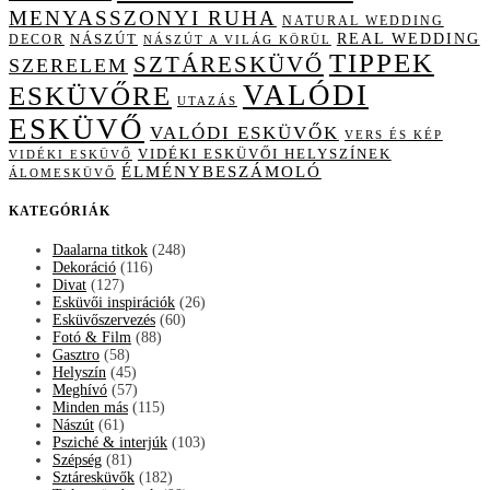
MENYASSZONYI RUHA
NATURAL WEDDING
NÁSZÚT
REAL WEDDING
DECOR
NÁSZÚT A VILÁG KÖRÜL
TIPPEK
SZTÁRESKÜVŐ
SZERELEM
VALÓDI
ESKÜVŐRE
UTAZÁS
ESKÜVŐ
VALÓDI ESKÜVŐK
VERS ÉS KÉP
VIDÉKI ESKÜVŐI HELYSZÍNEK
VIDÉKI ESKÜVŐ
ÉLMÉNYBESZÁMOLÓ
ÁLOMESKÜVŐ
KATEGÓRIÁK
Daalarna titkok
(248)
Dekoráció
(116)
Divat
(127)
Esküvői inspirációk
(26)
Esküvőszervezés
(60)
Fotó & Film
(88)
Gasztro
(58)
Helyszín
(45)
Meghívó
(57)
Minden más
(115)
Nászút
(61)
Psziché & interjúk
(103)
Szépség
(81)
Sztáresküvők
(182)