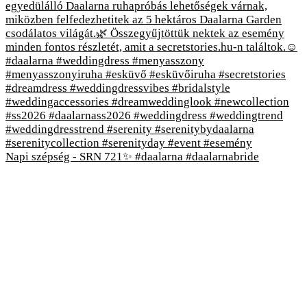
Napi szépség - SRN 721✨ #daalarna #daalarnabride