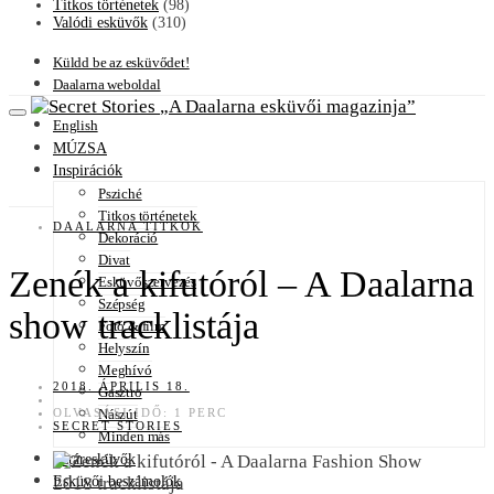
Titkos történetek
(98)
Valódi esküvők
(310)
Küldd be az esküvődet!
Daalarna weboldal
A Daalarna esküvői magazinja
English
MÚZSA
Inspirációk
Psziché
Titkos történetek
DAALARNA TITKOK
Dekoráció
Divat
Zenék a kifutóról – A Daalarna
Esküvőszervezés
Szépség
show tracklistája
Fotó & film
Helyszín
Meghívó
2018. ÁPRILIS 18.
Gasztro
OLVASÁSI IDŐ: 1 PERC
Nászút
SECRET STORIES
Minden más
Sztáresküvők
Esküvői beszámolók