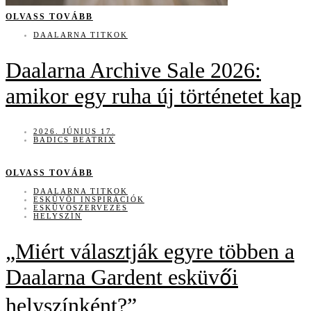
OLVASS TOVÁBB
DAALARNA TITKOK
Daalarna Archive Sale 2026:
amikor egy ruha új történetet kap
2026. JÚNIUS 17.
BADICS BEATRIX
OLVASS TOVÁBB
DAALARNA TITKOK
ESKÜVŐI INSPIRÁCIÓK
ESKÜVŐSZERVEZÉS
HELYSZÍN
„Miért választják egyre többen a
Daalarna Gardent esküvői
helyszínként?”