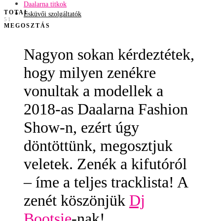
Daalarna titkok
TOTAL
Esküvői szolgáltatók
51
MEGOSZTÁS
Nagyon sokan kérdeztétek,
hogy milyen zenékre
vonultak a modellek a
2018-as Daalarna Fashion
Show-n, ezért úgy
döntöttünk, megosztjuk
veletek. Zenék a kifutóról
– íme a teljes tracklista! A
zenét köszönjük
Dj
Bootsie
-nak!