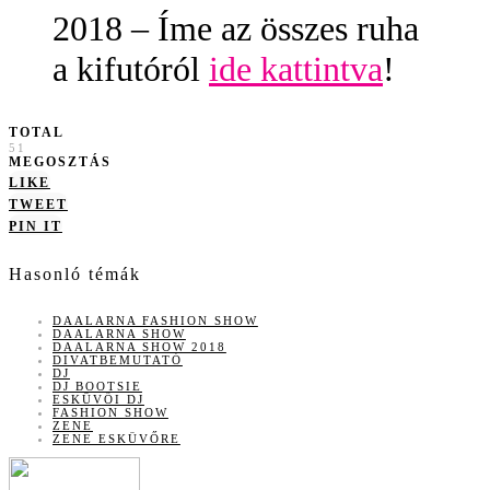
2018 – Íme az összes ruha
a kifutóról
ide kattintva
!
TOTAL
51
MEGOSZTÁS
LIKE
TWEET
PIN IT
Hasonló témák
DAALARNA FASHION SHOW
DAALARNA SHOW
DAALARNA SHOW 2018
DIVATBEMUTATÓ
DJ
DJ BOOTSIE
ESKÜVŐI DJ
FASHION SHOW
ZENE
ZENE ESKÜVŐRE