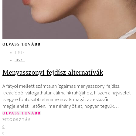
OLVASS TOVÁBB
3 MIN
DIVAT
Menyasszonyi fejdísz alternatívák
A fátyol mellett számtalan izgalmas menyasszonyi fejdísz
kreációból válogathatunk álmaink ruhájához, hiszen a hajviselet
is egyre fontosabb elemmé növi ki magát az esküvői
megjelenést illetően. Íme néhány ötlet, hogyan tegyük…
OLVASS TOVÁBB
MEGOSZTÁS
0
0