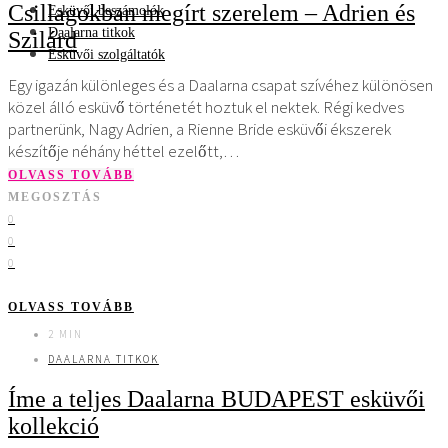
Csillagokban megírt szerelem – Adrien és
Esküvői beszámolók
Daalarna titkok
Szilárd
Esküvői szolgáltatók
Egy igazán különleges és a Daalarna csapat szívéhez különösen
közel álló esküvő történetét hoztuk el nektek. Régi kedves
partnerünk, Nagy Adrien, a Rienne Bride esküvői ékszerek
készítője néhány héttel ezelőtt,…
OLVASS TOVÁBB
MEGOSZTÁS
0
0
0
OLVASS TOVÁBB
2 MIN
DAALARNA TITKOK
Íme a teljes Daalarna BUDAPEST esküvői
kollekció