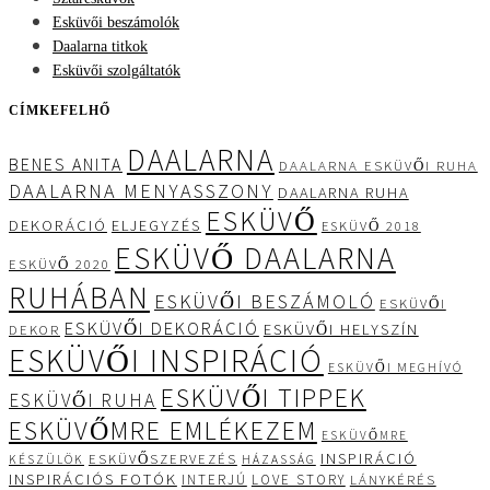
Esküvői beszámolók
Daalarna titkok
Esküvői szolgáltatók
CÍMKEFELHŐ
DAALARNA
BENES ANITA
DAALARNA ESKÜVŐI RUHA
DAALARNA MENYASSZONY
DAALARNA RUHA
ESKÜVŐ
DEKORÁCIÓ
ELJEGYZÉS
ESKÜVŐ 2018
ESKÜVŐ DAALARNA
ESKÜVŐ 2020
RUHÁBAN
ESKÜVŐI BESZÁMOLÓ
ESKÜVŐI
ESKÜVŐI DEKORÁCIÓ
ESKÜVŐI HELYSZÍN
DEKOR
ESKÜVŐI INSPIRÁCIÓ
ESKÜVŐI MEGHÍVÓ
ESKÜVŐI TIPPEK
ESKÜVŐI RUHA
ESKÜVŐMRE EMLÉKEZEM
ESKÜVŐMRE
INSPIRÁCIÓ
ESKÜVŐSZERVEZÉS
KÉSZÜLÖK
HÁZASSÁG
INSPIRÁCIÓS FOTÓK
INTERJÚ
LOVE STORY
LÁNYKÉRÉS