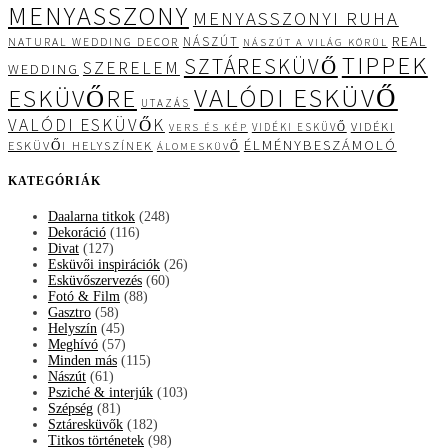
MENYASSZONY
MENYASSZONYI RUHA
REAL
NÁSZÚT
NATURAL WEDDING DECOR
NÁSZÚT A VILÁG KÖRÜL
TIPPEK
SZTÁRESKÜVŐ
SZERELEM
WEDDING
VALÓDI ESKÜVŐ
ESKÜVŐRE
UTAZÁS
VALÓDI ESKÜVŐK
VIDÉKI
VIDÉKI ESKÜVŐ
VERS ÉS KÉP
ÉLMÉNYBESZÁMOLÓ
ESKÜVŐI HELYSZÍNEK
ÁLOMESKÜVŐ
KATEGÓRIÁK
Daalarna titkok
(248)
Dekoráció
(116)
Divat
(127)
Esküvői inspirációk
(26)
Esküvőszervezés
(60)
Fotó & Film
(88)
Gasztro
(58)
Helyszín
(45)
Meghívó
(57)
Minden más
(115)
Nászút
(61)
Psziché & interjúk
(103)
Szépség
(81)
Sztáresküvők
(182)
Titkos történetek
(98)