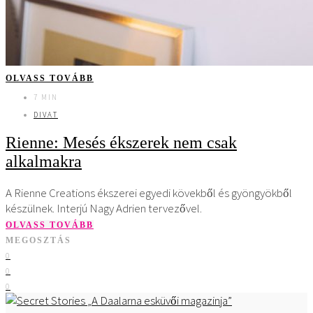
OLVASS TOVÁBB
7 MIN
DIVAT
Rienne: Mesés ékszerek nem csak
alkalmakra
A Rienne Creations ékszerei egyedi kövekből és gyöngyökből
készülnek. Interjú Nagy Adrien tervezővel.
OLVASS TOVÁBB
MEGOSZTÁS
0
0
0
A Daalarna esküvői magazinja