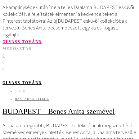
A kampányképek után íme a teljes Daalarna BUDAPEST esküvői
kollekció! Ne felejtsétek elmenteni a kedvenceiteket a
Pinterest táblátokra! Az új BUDAPEST esküvői kollekcióba a
tervező, Benes Anita becsempészett egy kis csillogást,
egyfajta…
OLVASS TOVÁBB
MEGOSZTÁS
0
0
0
OLVASS TOVÁBB
5 MIN
DAALARNA TITKOK
BUDAPEST – Benes Anita szemével
A Daalarna legújabb, BUDAPEST kollekciójának megszületését
személyes élmények ihlették. Benes Anita, a Daalarna tervezője
ezért most a saját szavaival meséli el nektek, hogyan állt össze