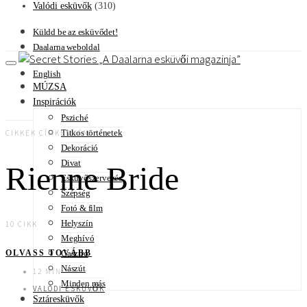
Valódi esküvők
(310)
Küldd be az esküvődet!
Daalarna weboldal
A Daalarna esküvői magazinja
English
MÚZSA
Inspirációk
Psziché
Titkos történetek
CIKKEK CÍMKÉNKÉNT
Dekoráció
Divat
Rienne Bride
Esküvőszervezés
Szépség
Fotó & film
Helyszín
10 CIKK
Meghívó
Gasztro
OLVASS TOVÁBB
Nászút
12 MIN
Minden más
VALÓDI ESKÜVŐK
Sztáresküvők