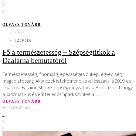
0
82
OLVASS TOVÁBB
3 MIN
SZÉPSÉG
Fő a természetesség – Szépségtitkok a
Daalarna bemutatóról
Természetesség, finomság, egészséges önkép, egyediség,
magabiztosság. Akár ezek is lehetnének a kulcsszavai a 2019-es
Daalarna Fashion Show szépségirányzatának. A cél az volt, hogy
a karizmatikus és erőteljes színpadi sminket a…
OLVASS TOVÁBB
MEGOSZTÁS
0
0
0