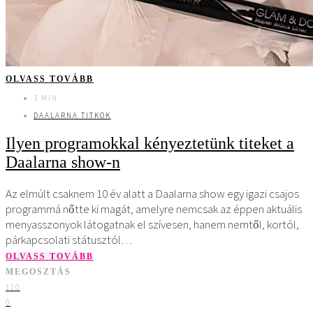
OLVASS TOVÁBB
3 MIN
DAALARNA TITKOK
Ilyen programokkal kényeztetünk titeket a
Daalarna show-n
Az elmúlt csaknem 10 év alatt a Daalarna show egy igazi csajos
programmá nőtte ki magát, amelyre nemcsak az éppen aktuális
menyasszonyok látogatnak el szívesen, hanem nemtől, kortól,
párkapcsolati státusztól…
OLVASS TOVÁBB
MEGOSZTÁS
110
0