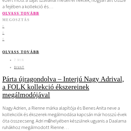
a fejében a kollekció és…
OLVASS TOVÁBB
MEGOSZTÁS
0
0
0
OLVASS TOVÁBB
7 MIN
DIVAT
Párta újragondolva – Interjú Nagy Adrival,
a FOLK kollekció ékszereinek
megálmodójával
Nagy Adrien, a Rienne márka alapítója és Benes Anita neve a
kollekciók és ékszerek megálmodása kapcsán már hosszú évek
óta összecseng. Adri műhelyében készülnek ugyanis a Daalarna
ruhákhoz megálmodott Rienne…