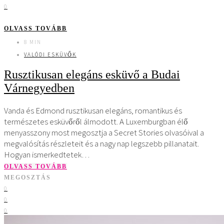
0
OLVASS TOVÁBB
8 MIN
VALÓDI ESKÜVŐK
Rusztikusan elegáns esküvő a Budai
Várnegyedben
Vanda és Edmond rusztikusan elegáns, romantikus és
természetes esküvőről álmodott. A Luxemburgban élő
menyasszony most megosztja a Secret Stories olvasóival a
megvalósítás részleteit és a nagy nap legszebb pillanatait.
Hogyan ismerkedtetek…
OLVASS TOVÁBB
MEGOSZTÁS
0
0
0