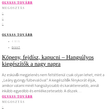
OLVASS TOVÁBB
MEGOSZTÁS
0
0
0
OLVASS TOVÁBB
4 MIN
DIVAT
Köpeny, fejdísz, kapucni – Hangsúlyos
kiegészítők a nagy napra
Az esküvői megjelenés nem feltétlenül csak olyan lehet, mint a
„Leány gyöngy fülbevalóval”. A kiegészítők fénykorát éljük,
amikor valami minél hangsúlyosabb és karakteresebb, annál
inkább egyedibb és emlékezetesebb. A díszek…
OLVASS TOVÁBB
MEGOSZTÁS
0