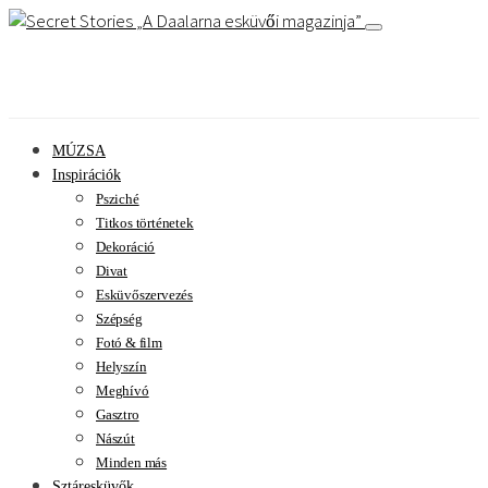
A Daalarna esküvői magazinja
MÚZSA
Inspirációk
Psziché
Titkos történetek
Dekoráció
Divat
Esküvőszervezés
Szépség
Fotó & film
Helyszín
Meghívó
Gasztro
Nászút
Minden más
Sztáresküvők