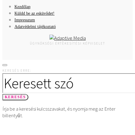
Kezdőlap
Küldd be az esküvődet!
Impresszum
Adatvédelmi tájékoztató
ÜGYNÖKSÉGI ÉRTÉKESÍTÉSI KÉPVISELET
KERESÉS ERRE:
KERESÉS
Írja be a keresési kulcsszavakat, és nyomja meg az Enter
billentyűt.