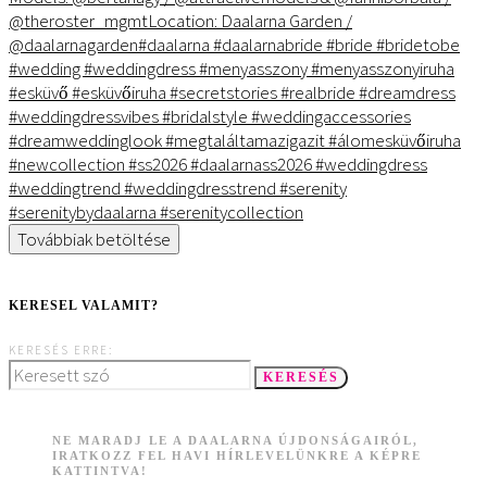
Továbbiak betöltése
KERESEL VALAMIT?
KERESÉS ERRE:
KERESÉS
NE MARADJ LE A DAALARNA ÚJDONSÁGAIRÓL,
IRATKOZZ FEL HAVI HÍRLEVELÜNKRE A KÉPRE
KATTINTVA!