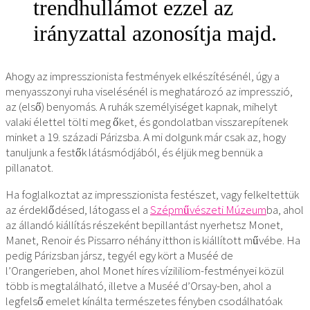
trendhullámot ezzel az
irányzattal azonosítja majd.
Ahogy az impresszionista festmények elkészítésénél, úgy a
menyasszonyi ruha viselésénél is meghatározó az impresszió,
az (első) benyomás. A ruhák személyiséget kapnak, mihelyt
valaki élettel tölti meg őket, és gondolatban visszarepítenek
minket a 19. századi Párizsba. A mi dolgunk már csak az, hogy
tanuljunk a festők látásmódjából, és éljük meg bennük a
pillanatot.
Ha foglalkoztat az impresszionista festészet, vagy felkeltettük
az érdeklődésed, látogass el a
Szépművészeti Múzeum
ba, ahol
az állandó kiállítás részeként bepillantást nyerhetsz Monet,
Manet, Renoir és Pissarro néhány itthon is kiállított művébe. Ha
pedig Párizsban jársz, tegyél egy kört a Muséé de
l’Orangerieben, ahol Monet híres vízililiom-festményei közül
több is megtalálható, illetve a Muséé d’Orsay-ben, ahol a
legfelső emelet kínálta természetes fényben csodálhatóak