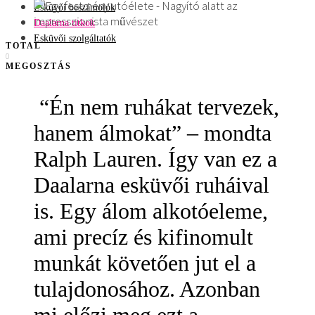
Esküvői beszámolók
Daalarna titkok
Esküvői szolgáltatók
TOTAL
0
MEGOSZTÁS
“Én nem ruhákat tervezek,
hanem álmokat” – mondta
Ralph Lauren. Így van ez a
Daalarna esküvői ruháival
is. Egy álom alkotóeleme,
ami precíz és kifinomult
munkát követően jut el a
tulajdonosához. Azonban
mi előzi meg ezt a