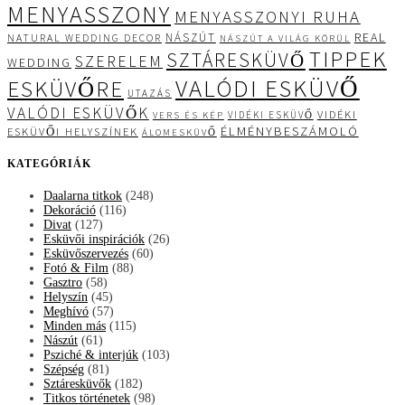
MENYASSZONY
MENYASSZONYI RUHA
REAL
NÁSZÚT
NATURAL WEDDING DECOR
NÁSZÚT A VILÁG KÖRÜL
TIPPEK
SZTÁRESKÜVŐ
SZERELEM
WEDDING
VALÓDI ESKÜVŐ
ESKÜVŐRE
UTAZÁS
VALÓDI ESKÜVŐK
VIDÉKI
VIDÉKI ESKÜVŐ
VERS ÉS KÉP
ÉLMÉNYBESZÁMOLÓ
ESKÜVŐI HELYSZÍNEK
ÁLOMESKÜVŐ
KATEGÓRIÁK
Daalarna titkok
(248)
Dekoráció
(116)
Divat
(127)
Esküvői inspirációk
(26)
Esküvőszervezés
(60)
Fotó & Film
(88)
Gasztro
(58)
Helyszín
(45)
Meghívó
(57)
Minden más
(115)
Nászút
(61)
Psziché & interjúk
(103)
Szépség
(81)
Sztáresküvők
(182)
Titkos történetek
(98)