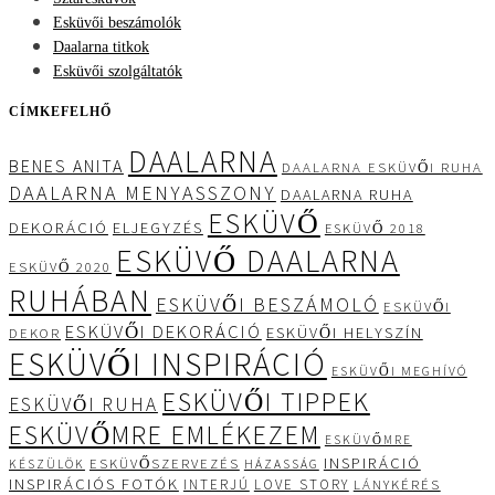
Esküvői beszámolók
Daalarna titkok
Esküvői szolgáltatók
CÍMKEFELHŐ
DAALARNA
BENES ANITA
DAALARNA ESKÜVŐI RUHA
DAALARNA MENYASSZONY
DAALARNA RUHA
ESKÜVŐ
DEKORÁCIÓ
ELJEGYZÉS
ESKÜVŐ 2018
ESKÜVŐ DAALARNA
ESKÜVŐ 2020
RUHÁBAN
ESKÜVŐI BESZÁMOLÓ
ESKÜVŐI
ESKÜVŐI DEKORÁCIÓ
ESKÜVŐI HELYSZÍN
DEKOR
ESKÜVŐI INSPIRÁCIÓ
ESKÜVŐI MEGHÍVÓ
ESKÜVŐI TIPPEK
ESKÜVŐI RUHA
ESKÜVŐMRE EMLÉKEZEM
ESKÜVŐMRE
INSPIRÁCIÓ
ESKÜVŐSZERVEZÉS
KÉSZÜLÖK
HÁZASSÁG
INSPIRÁCIÓS FOTÓK
INTERJÚ
LOVE STORY
LÁNYKÉRÉS