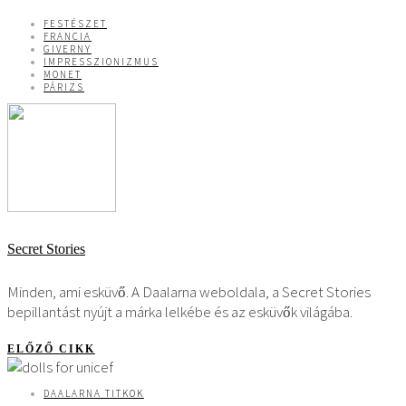
FESTÉSZET
FRANCIA
GIVERNY
IMPRESSZIONIZMUS
MONET
PÁRIZS
Secret Stories
Minden, ami esküvő. A Daalarna weboldala, a Secret Stories
bepillantást nyújt a márka lelkébe és az esküvők világába.
ELŐZŐ CIKK
DAALARNA TITKOK