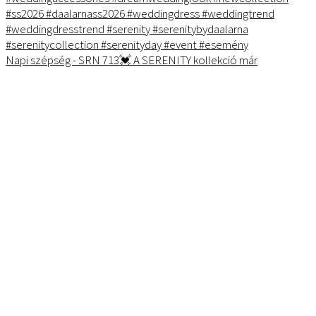
Napi szépség - SRN 713💓 A SERENITY kollekció már