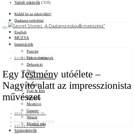
Valódi esküvők
(310)
Küldd be az esküvődet!
Daalarna weboldal
A Daalarna esküvői magazinja
English
MÚZSA
Inspirációk
Psziché
Titkos történetek
DAALARNA TITKOK
Dekoráció
Egy festmény utóélete –
Divat
Esküvőszervezés
Nagyító alatt az impresszionista
Szépség
Fotó & film
művészet
Helyszín
Meghívó
Gasztro
2016. JANUÁR 01.
Nászút
OLVASÁSI IDŐ: 4 PERC
Minden más
SECRET STORIES
Sztáresküvők