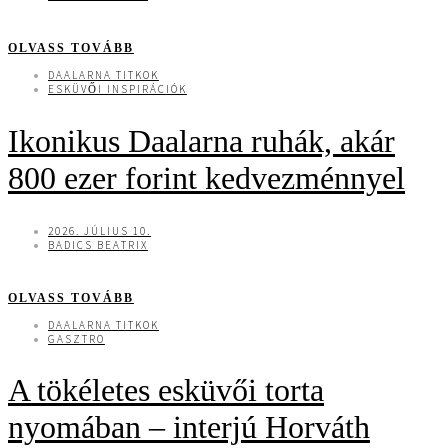
OLVASS TOVÁBB
DAALARNA TITKOK
ESKÜVŐI INSPIRÁCIÓK
Ikonikus Daalarna ruhák, akár
800 ezer forint kedvezménnyel
2026. JÚLIUS 10.
BADICS BEATRIX
OLVASS TOVÁBB
DAALARNA TITKOK
GASZTRO
A tökéletes esküvői torta
nyomában – interjú Horváth