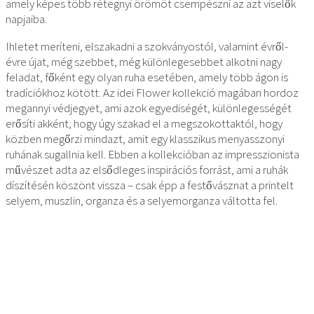
amely képes több rétegnyi örömöt csempészni az azt viselők
napjaiba.
Ihletet meríteni, elszakadni a szokványostól, valamint évről-
évre újat, még szebbet, még különlegesebbet alkotni nagy
feladat, főként egy olyan ruha esetében, amely több ágon is
tradíciókhoz kötött. Az idei Flower kollekció magában hordoz
megannyi védjegyet, ami azok egyediségét, különlegességét
erősíti akként, hogy úgy szakad el a megszokottaktól, hogy
közben megőrzi mindazt, amit egy klasszikus menyasszonyi
ruhának sugallnia kell. Ebben a kollekcióban az impresszionista
művészet adta az elsődleges inspirációs forrást, ami a ruhák
díszítésén köszönt vissza – csak épp a festővásznat a printelt
selyem, muszlin, organza és a selyemorganza váltotta fel.