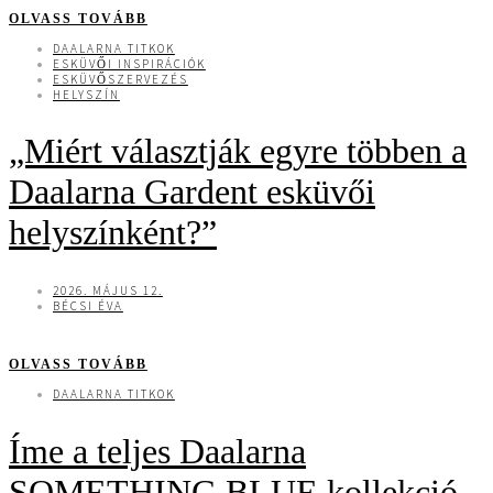
OLVASS TOVÁBB
DAALARNA TITKOK
ESKÜVŐI INSPIRÁCIÓK
ESKÜVŐSZERVEZÉS
HELYSZÍN
„Miért választják egyre többen a
Daalarna Gardent esküvői
helyszínként?”
2026. MÁJUS 12.
BÉCSI ÉVA
OLVASS TOVÁBB
DAALARNA TITKOK
Íme a teljes Daalarna
SOMETHING BLUE kollekció