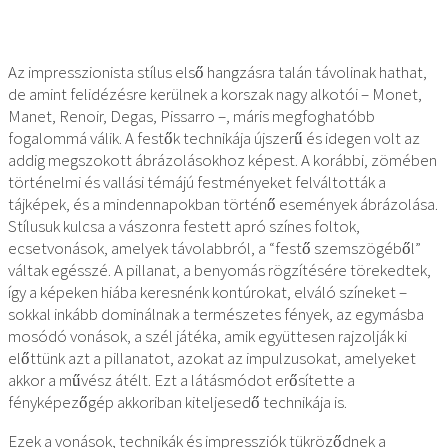
Az impresszionista stílus első hangzásra talán távolinak hathat,
de amint felidézésre kerülnek a korszak nagy alkotói – Monet,
Manet, Renoir, Degas, Pissarro –, máris megfoghatóbb
fogalommá válik. A festők technikája újszerű és idegen volt az
addig megszokott ábrázolásokhoz képest. A korábbi, zömében
történelmi és vallási témájú festményeket felváltották a
tájképek, és a mindennapokban történő események ábrázolása.
Stílusuk kulcsa a vászonra festett apró színes foltok,
ecsetvonások, amelyek távolabbról, a “festő szemszögéből”
váltak egésszé. A pillanat, a benyomás rögzítésére törekedtek,
így a képeken hiába keresnénk kontúrokat, elváló színeket –
sokkal inkább dominálnak a természetes fények, az egymásba
mosódó vonások, a szél játéka, amik együttesen rajzolják ki
előttünk azt a pillanatot, azokat az impulzusokat, amelyeket
akkor a művész átélt. Ezt a látásmódot erősítette a
fényképezőgép akkoriban kiteljesedő technikája is.
Ezek a vonások, technikák és impressziók tükröződnek a