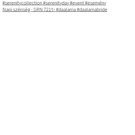
Napi szépség - SRN 721✨ #daalarna #daalarnabride