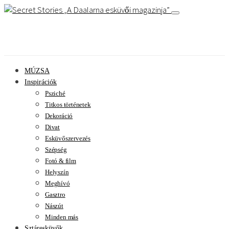
A Daalarna esküvői magazinja
MÚZSA
Inspirációk
Psziché
Titkos történetek
Dekoráció
Divat
Esküvőszervezés
Szépség
Fotó & film
Helyszín
Meghívó
Gasztro
Nászút
Minden más
Sztáresküvők