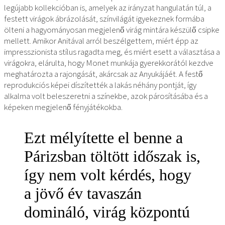
legújabb kollekcióban is, amelyek az irányzat hangulatán túl, a
festett virágok ábrázolását, színvilágát igyekeznek formába
ölteni a hagyományosan megjelenő virág mintára készülő csipke
mellett. Amikor Anitával arról beszélgettem, miért épp az
impresszionista stílus ragadta meg, és miért esett a választása a
virágokra, elárulta, hogy Monet munkája gyerekkorától kezdve
meghatározta a rajongását, akárcsak az Anyukájáét. A festő
reprodukciós képei díszítették a lakás néhány pontját, így
alkalma volt beleszeretni a színekbe, azok párosításába és a
képeken megjelenő fényjátékokba.
Ezt mélyítette el benne a
Párizsban töltött időszak is,
így nem volt kérdés, hogy
a jövő év tavaszán
domináló, virág központú