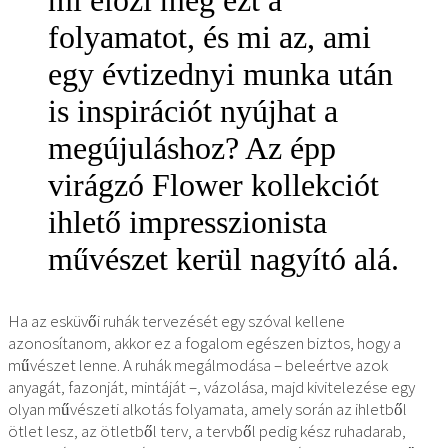
folyamatot, és mi az, ami
egy évtizednyi munka után
is inspirációt nyújhat a
megújuláshoz? Az épp
virágzó Flower kollekciót
ihlető impresszionista
művészet kerül nagyító alá.
Ha az esküvői ruhák tervezését egy szóval kellene
azonosítanom, akkor ez a fogalom egészen biztos, hogy a
művészet lenne. A ruhák megálmodása – beleértve azok
anyagát, fazonját, mintáját –, vázolása, majd kivitelezése egy
olyan művészeti alkotás folyamata, amely során az ihletből
ötlet lesz, az ötletből terv, a tervből pedig kész ruhadarab,