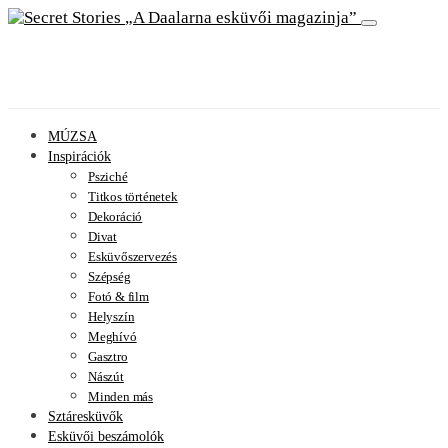
A Daalarna esküvői magazinja
MÚZSA
Inspirációk
Psziché
Titkos történetek
Dekoráció
Divat
Esküvőszervezés
Szépség
Fotó & film
Helyszín
Meghívó
Gasztro
Nászút
Minden más
Sztáresküvők
Esküvői beszámolók