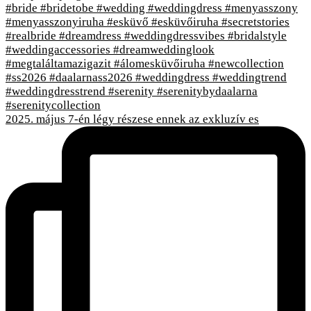
2025. május 7-én légy részese ennek az exkluzív es