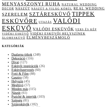
MENYASSZONYI RUHA
NATURAL WEDDING
NÁSZÚT
REAL WEDDING
DECOR
NÁSZÚT A VILÁG KÖRÜL
TIPPEK
SZTÁRESKÜVŐ
SZERELEM
VALÓDI
ESKÜVŐRE
UTAZÁS
ESKÜVŐ
VALÓDI ESKÜVŐK
VERS ÉS KÉP
VIDÉKI ESKÜVŐI HELYSZÍNEK
VIDÉKI ESKÜVŐ
ÉLMÉNYBESZÁMOLÓ
ÁLOMESKÜVŐ
KATEGÓRIÁK
Daalarna titkok
(248)
Dekoráció
(116)
Divat
(127)
Esküvői inspirációk
(26)
Esküvőszervezés
(60)
Fotó & Film
(88)
Gasztro
(58)
Helyszín
(45)
Meghívó
(57)
Minden más
(115)
Nászút
(61)
Psziché & interjúk
(103)
Szépség
(81)
Sztáresküvők
(182)