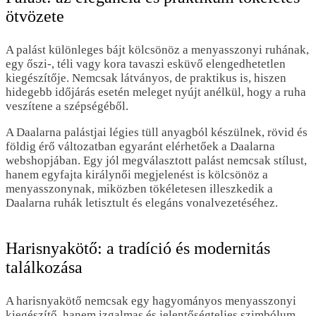
ötvözete
A palást különleges bájt kölcsönöz a menyasszonyi ruhának,
egy őszi-, téli vagy kora tavaszi esküvő elengedhetetlen
kiegészítője. Nemcsak látványos, de praktikus is, hiszen
hidegebb időjárás esetén meleget nyújt anélkül, hogy a ruha
veszítene a szépségéből.
A Daalarna palástjai légies tüll anyagból készülnek, rövid és
földig érő változatban egyaránt elérhetőek a Daalarna
webshopjában. Egy jól megválasztott palást nemcsak stílust,
hanem egyfajta királynői megjelenést is kölcsönöz a
menyasszonynak, miközben tökéletesen illeszkedik a
Daalarna ruhák letisztult és elegáns vonalvezetéséhez.
Harisnyakötő: a tradíció és modernitás
találkozása
A harisnyakötő nemcsak egy hagyományos menyasszonyi
kiegészítő, hanem izgalmas és jelentőségteljes szimbólum,