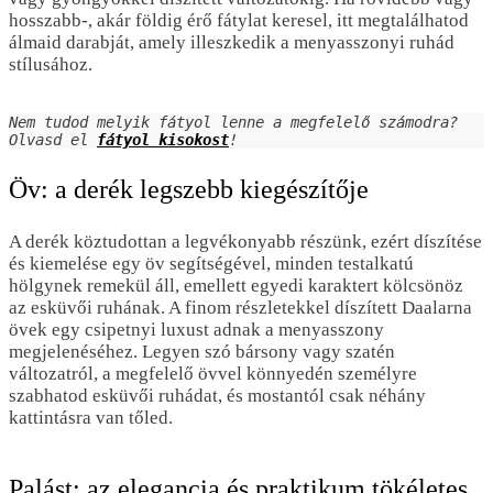
hosszabb-, akár földig érő fátylat keresel, itt megtalálhatod
álmaid darabját, amely illeszkedik a menyasszonyi ruhád
stílusához.
Nem tudod melyik fátyol lenne a megfelelő számodra? 
Olvasd el 
fátyol kisokost
!
Öv: a derék legszebb kiegészítője
A derék köztudottan a legvékonyabb részünk, ezért díszítése
és kiemelése egy öv segítségével, minden testalkatú
hölgynek remekül áll, emellett egyedi karaktert kölcsönöz
az esküvői ruhának. A finom részletekkel díszített Daalarna
övek egy csipetnyi luxust adnak a menyasszony
megjelenéséhez. Legyen szó bársony vagy szatén
változatról, a megfelelő övvel könnyedén személyre
szabhatod esküvői ruhádat, és mostantól csak néhány
kattintásra van tőled.
Palást: az elegancia és praktikum tökéletes