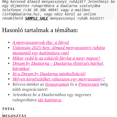
Még keresed álmaid menyasszonyi ruháját? Jelentkezz be 
egy díjmentes ruhapróbára a Daalarna szalonjába 
telefonon (+36 30 306 4094) vagy e-mailben 
(info
@daalarna.hu)
, vagy nézz körül az online 
rendelhető 
SAMPLE SALE
 menyasszonyi ruhák között!
Hasonló tartalmak a témában:
A menyasszonyok éke: a fátyol
Újdonság 2025-ben: álmaid menyasszonyi ruhája
mostantól egy kattintásra van!
Mikor vedd le az esküvői fátylat a nagy napon?
Dream by Daalarna – Daalarna életérzés bárhol,
bármikor
Itt a Dream by Daalarna minikollekció!
Milyen kiegészítőket válasszon egy menyasszony?
Kövess minket az
Instagramon
és a
Pinteresten
még
több inspirációért
!
Jelentkezz be a Daalarnához egy ingyenes
ruhapróbára
ide kattintva
.
TOTAL
0
MEGOSZTÁS