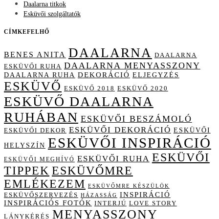
Daalarna titkok
Esküvői szolgáltatók
CÍMKEFELHŐ
DAALARNA
BENES ANITA
DAALARNA
DAALARNA MENYASSZONY
ESKÜVŐI RUHA
DAALARNA RUHA
DEKORÁCIÓ
ELJEGYZÉS
ESKÜVŐ
ESKÜVŐ 2018
ESKÜVŐ 2020
ESKÜVŐ DAALARNA
RUHÁBAN
ESKÜVŐI BESZÁMOLÓ
ESKÜVŐI DEKORÁCIÓ
ESKÜVŐI
ESKÜVŐI DEKOR
ESKÜVŐI INSPIRÁCIÓ
HELYSZÍN
ESKÜVŐI
ESKÜVŐI RUHA
ESKÜVŐI MEGHÍVÓ
TIPPEK
ESKÜVŐMRE
EMLÉKEZEM
ESKÜVŐMRE KÉSZÜLÖK
INSPIRÁCIÓ
ESKÜVŐSZERVEZÉS
HÁZASSÁG
INSPIRÁCIÓS FOTÓK
INTERJÚ
LOVE STORY
MENYASSZONY
LÁNYKÉRÉS