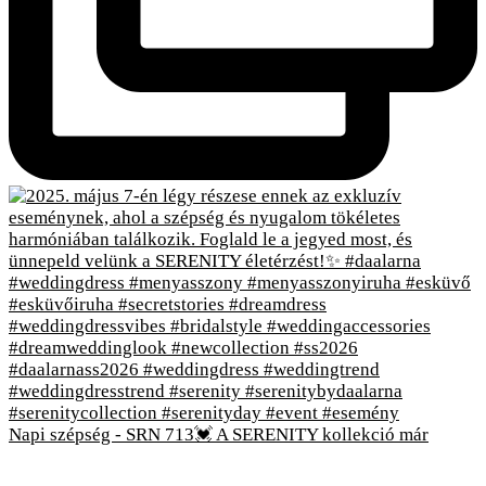
Napi szépség - SRN 713💓 A SERENITY kollekció már