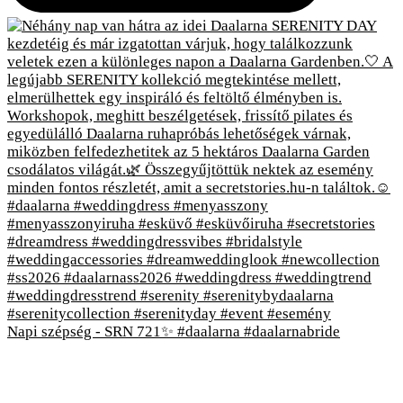
Napi szépség - SRN 721✨ #daalarna #daalarnabride