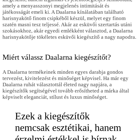
amely a menyasszonyi megjelenés intimitását és
játékosságát emeli ki. A Daalarna kínálatában található
harisnyakötő finom csipkéből készül, melyet egy finom
szatén masni tesz teljessé. Akár az esküvői szertartás utáni
szokásokhoz, akár egyedi emlékként választod, a Daalarna
harisnyakötője tökéletes esküvői kiegészítő a nagy napodra.
Miért válassz Daalarna kiegészítőt?
A Daalarna termékeinek minden egyes darabja gondos
tervezést, kivitelezést és minőséget képvisel. Ha már egy
Daalarna ruhát választottál életed nagy napjára, a
kiegészítők segítségével tovább erősítheted a márka által
képviselt eleganciát, stílust és luxus minőséget.
Ezek a kiegészítők
nemcsak esztétikai, hanem
érzelmi értékkel is bírnak,