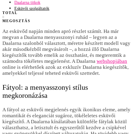
Daalarna titkok
Esküvői szolgáltatók
TOTAL
0
MEGOSZTÁS
Az esküvőd napján minden apró részlet számít. Ha már
megvan a Daalarna menyasszonyi ruhád – legyen az a
Daalarna szalonból választott, méretre készített modell vagy
akár másodkézből megvásárolt –, a hozzá illő Daalarna
kiegészítők tovább emelik az összhatást, és megteremtik a
számodra tökéletes megjelenést. A Daalarna
webshopjában
online is elérhetőek azok az exkluzív Daalarna kiegészítők,
amelyekkel teljessé teheted esküvői szettedet.
Fátyol: a menyasszonyi stílus
megkoronázása
A fátyol az esküvői megjelenés egyik ikonikus eleme, amely
romantikát és eleganciát sugároz, tökéleletes esküvői
kiegészítő. A Daalarna kínálatában különféle fátylak közül
választhatsz, a letisztult és egyszerűtől kezdve a csipkével
vagy gyöngyökkel díszített változatokig. Ha rövidebb vagy