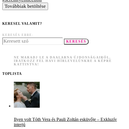
Továbbiak betöltése
KERESEL VALAMIT?
KERESÉS ERRE:
KERESÉS
NE MARADJ LE A DAALARNA ÚJDONSÁGAIRÓL,
IRATKOZZ FEL HAVI HÍRLEVELÜNKRE A KÉPRE
KATTINTVA!
TOPLISTA
Ilyen volt Tóth Vera és Pauli Zoltán esküvője – Exkluzív
interjú