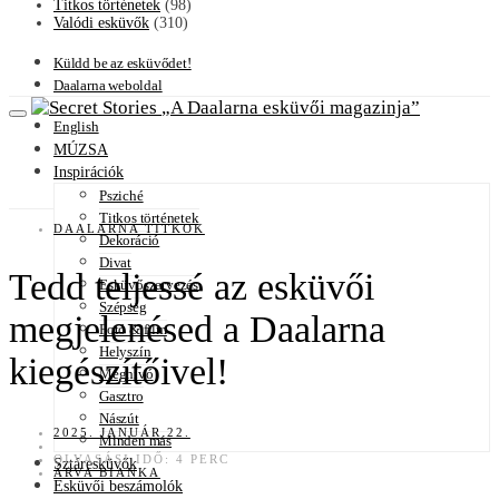
Titkos történetek
(98)
Valódi esküvők
(310)
Küldd be az esküvődet!
Daalarna weboldal
A Daalarna esküvői magazinja
English
MÚZSA
Inspirációk
Psziché
Titkos történetek
DAALARNA TITKOK
Dekoráció
Divat
Tedd teljessé az esküvői
Esküvőszervezés
Szépség
megjelenésed a Daalarna
Fotó & film
Helyszín
kiegészítőivel!
Meghívó
Gasztro
Nászút
2025. JANUÁR 22.
Minden más
OLVASÁSI IDŐ: 4 PERC
Sztáresküvők
ÁRVA BIANKA
Esküvői beszámolók