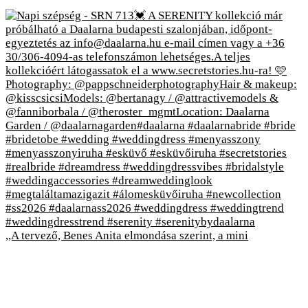
,,A tervező, Benes Anita elmondása szerint, a mini