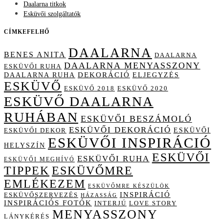
Daalarna titkok
Esküvői szolgáltatók
CÍMKEFELHŐ
DAALARNA
BENES ANITA
DAALARNA
DAALARNA MENYASSZONY
ESKÜVŐI RUHA
DAALARNA RUHA
DEKORÁCIÓ
ELJEGYZÉS
ESKÜVŐ
ESKÜVŐ 2018
ESKÜVŐ 2020
ESKÜVŐ DAALARNA
RUHÁBAN
ESKÜVŐI BESZÁMOLÓ
ESKÜVŐI DEKORÁCIÓ
ESKÜVŐI
ESKÜVŐI DEKOR
ESKÜVŐI INSPIRÁCIÓ
HELYSZÍN
ESKÜVŐI
ESKÜVŐI RUHA
ESKÜVŐI MEGHÍVÓ
TIPPEK
ESKÜVŐMRE
EMLÉKEZEM
ESKÜVŐMRE KÉSZÜLÖK
INSPIRÁCIÓ
ESKÜVŐSZERVEZÉS
HÁZASSÁG
INSPIRÁCIÓS FOTÓK
INTERJÚ
LOVE STORY
MENYASSZONY
LÁNYKÉRÉS