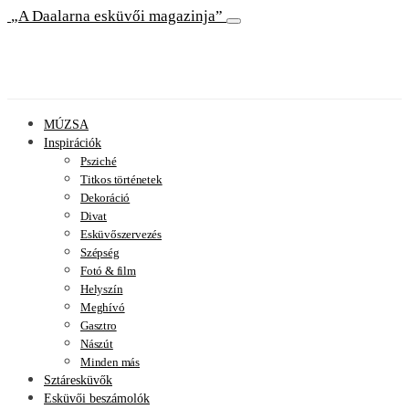
A Daalarna esküvői magazinja
MÚZSA
Inspirációk
Psziché
Titkos történetek
Dekoráció
Divat
Esküvőszervezés
Szépség
Fotó & film
Helyszín
Meghívó
Gasztro
Nászút
Minden más
Sztáresküvők
Esküvői beszámolók