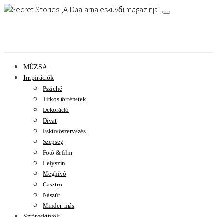
A Daalarna esküvői magazinja
MÚZSA
Inspirációk
Psziché
Titkos történetek
Dekoráció
Divat
Esküvőszervezés
Szépség
Fotó & film
Helyszín
Meghívó
Gasztro
Nászút
Minden más
Sztáresküvők