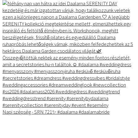
Napi szépség - SRN 721✨ #daalarna #daalarnabride