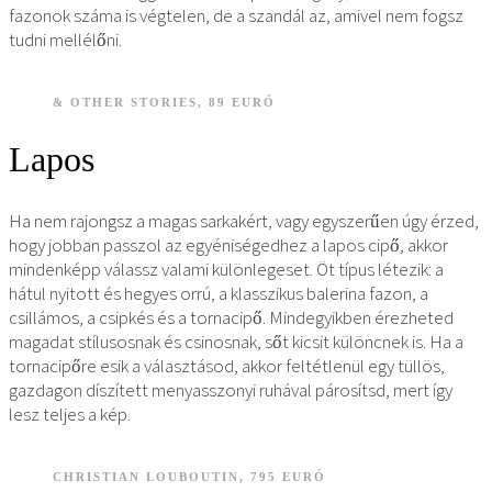
fazonok száma is végtelen, de a szandál az, amivel nem fogsz
tudni mellélőni.
& OTHER STORIES, 89 EURÓ
Lapos
Ha nem rajongsz a magas sarkakért, vagy egyszerűen úgy érzed,
hogy jobban passzol az egyéniségedhez a lapos cipő, akkor
mindenképp válassz valami különlegeset. Öt típus létezik: a
hátul nyitott és hegyes orrú, a klasszikus balerina fazon, a
csillámos, a csipkés és a tornacipő. Mindegyikben érezheted
magadat stílusosnak és csinosnak, sőt kicsit különcnek is. Ha a
tornacipőre esik a választásod, akkor feltétlenül egy tüllös,
gazdagon díszített menyasszonyi ruhával párosítsd, mert így
lesz teljes a kép.
CHRISTIAN LOUBOUTIN, 795 EURÓ