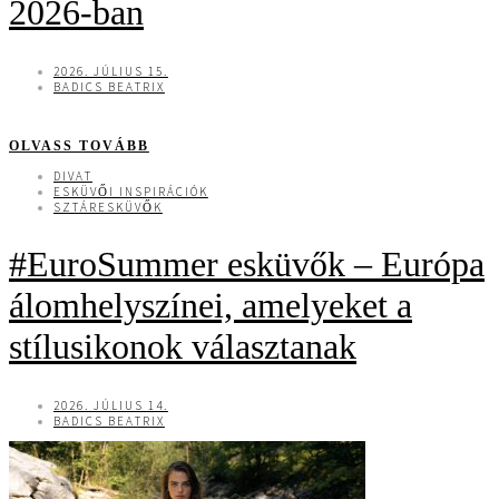
2026-ban
2026. JÚLIUS 15.
BADICS BEATRIX
OLVASS TOVÁBB
DIVAT
ESKÜVŐI INSPIRÁCIÓK
SZTÁRESKÜVŐK
#EuroSummer esküvők – Európa
álomhelyszínei, amelyeket a
stílusikonok választanak
2026. JÚLIUS 14.
BADICS BEATRIX