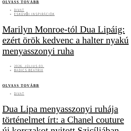
OLVASS TOVÁBB
DIVAT
ESKÜVŐI INSPIRÁCIÓK
Marilyn Monroe-tól Dua Lipáig:
ezért örök kedvenc a halter nyakú
menyasszonyi ruha
2026. JÚLIUS 03.
BADICS BEATRIX
OLVASS TOVÁBB
DIVAT
Dua Lipa menyasszonyi ruhája
történelmet írt: a Chanel couture
új korszakot nyitott Szicíliában