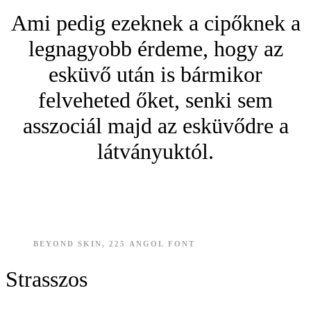
Ami pedig ezeknek a cipőknek a
legnagyobb érdeme, hogy az
esküvő után is bármikor
felveheted őket, senki sem
asszociál majd az esküvődre a
látványuktól.
BEYOND SKIN, 225 ANGOL FONT
Strasszos