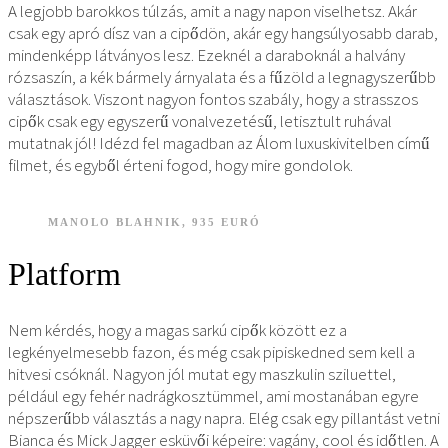
A legjobb barokkos túlzás, amit a nagy napon viselhetsz. Akár
csak egy apró dísz van a cipődön, akár egy hangsúlyosabb darab,
mindenképp látványos lesz. Ezeknél a daraboknál a halvány
rózsaszín, a kék bármely árnyalata és a fűzöld a legnagyszerűbb
választások. Viszont nagyon fontos szabály, hogy a strasszos
cipők csak egy egyszerű vonalvezetésű, letisztult ruhával
mutatnak jól! Idézd fel magadban az Álom luxuskivitelben című
filmet, és egyből érteni fogod, hogy mire gondolok.
MANOLO BLAHNIK, 935 EURÓ
Platform
Nem kérdés, hogy a magas sarkú cipők között ez a
legkényelmesebb fazon, és még csak pipiskedned sem kell a
hitvesi csóknál. Nagyon jól mutat egy maszkulin sziluettel,
például egy fehér nadrágkosztümmel, ami mostanában egyre
népszerűbb választás a nagy napra. Elég csak egy pillantást vetni
Bianca és Mick Jagger esküvői képeire: vagány, cool és időtlen. A