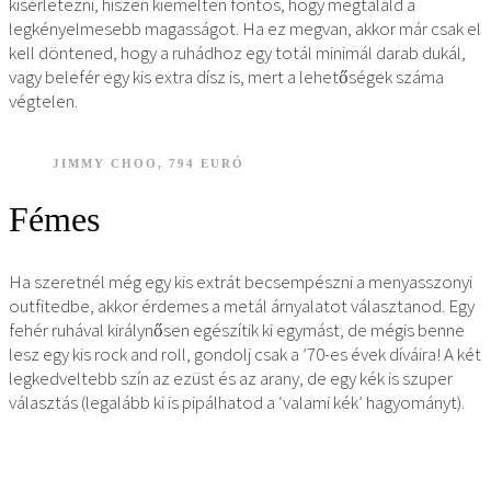
kisérletezni, hiszen kiemelten fontos, hogy megtaláld a
legkényelmesebb magasságot. Ha ez megvan, akkor már csak el
kell döntened, hogy a ruhádhoz egy totál minimál darab dukál,
vagy belefér egy kis extra dísz is, mert a lehetőségek száma
végtelen.
JIMMY CHOO, 794 EURÓ
Fémes
Ha szeretnél még egy kis extrát becsempészni a menyasszonyi
outfitedbe, akkor érdemes a metál árnyalatot választanod. Egy
fehér ruhával királynősen egészítik ki egymást, de mégis benne
lesz egy kis rock and roll, gondolj csak a ’70-es évek díváira! A két
legkedveltebb szín az ezüst és az arany, de egy kék is szuper
választás (legalább ki is pipálhatod a ‘valami kék’ hagyományt).