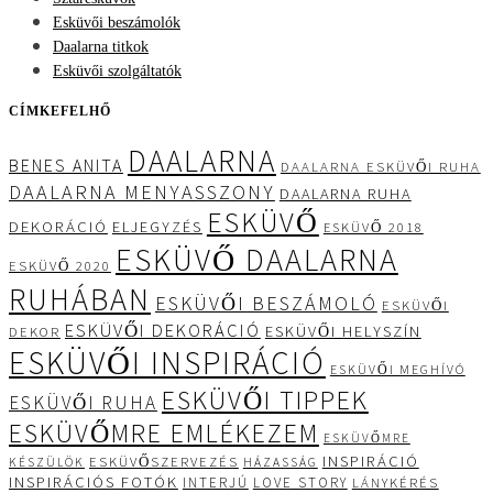
Esküvői beszámolók
Daalarna titkok
Esküvői szolgáltatók
CÍMKEFELHŐ
DAALARNA
BENES ANITA
DAALARNA ESKÜVŐI RUHA
DAALARNA MENYASSZONY
DAALARNA RUHA
ESKÜVŐ
DEKORÁCIÓ
ELJEGYZÉS
ESKÜVŐ 2018
ESKÜVŐ DAALARNA
ESKÜVŐ 2020
RUHÁBAN
ESKÜVŐI BESZÁMOLÓ
ESKÜVŐI
ESKÜVŐI DEKORÁCIÓ
ESKÜVŐI HELYSZÍN
DEKOR
ESKÜVŐI INSPIRÁCIÓ
ESKÜVŐI MEGHÍVÓ
ESKÜVŐI TIPPEK
ESKÜVŐI RUHA
ESKÜVŐMRE EMLÉKEZEM
ESKÜVŐMRE
INSPIRÁCIÓ
ESKÜVŐSZERVEZÉS
KÉSZÜLÖK
HÁZASSÁG
INSPIRÁCIÓS FOTÓK
INTERJÚ
LOVE STORY
LÁNYKÉRÉS