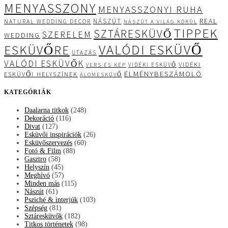
MENYASSZONY
MENYASSZONYI RUHA
REAL
NÁSZÚT
NATURAL WEDDING DECOR
NÁSZÚT A VILÁG KÖRÜL
TIPPEK
SZTÁRESKÜVŐ
SZERELEM
WEDDING
VALÓDI ESKÜVŐ
ESKÜVŐRE
UTAZÁS
VALÓDI ESKÜVŐK
VIDÉKI
VIDÉKI ESKÜVŐ
VERS ÉS KÉP
ÉLMÉNYBESZÁMOLÓ
ESKÜVŐI HELYSZÍNEK
ÁLOMESKÜVŐ
KATEGÓRIÁK
Daalarna titkok
(248)
Dekoráció
(116)
Divat
(127)
Esküvői inspirációk
(26)
Esküvőszervezés
(60)
Fotó & Film
(88)
Gasztro
(58)
Helyszín
(45)
Meghívó
(57)
Minden más
(115)
Nászút
(61)
Psziché & interjúk
(103)
Szépség
(81)
Sztáresküvők
(182)
Titkos történetek
(98)