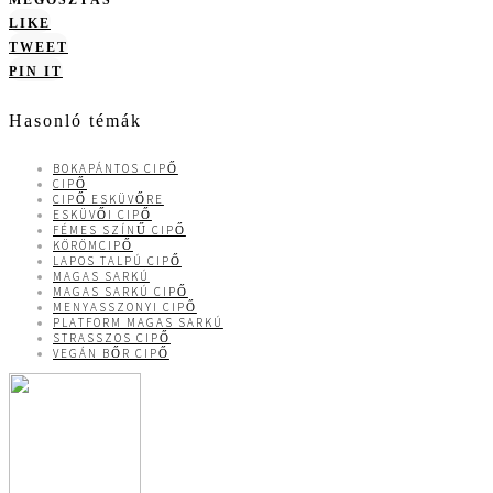
MEGOSZTÁS
LIKE
TWEET
PIN IT
Hasonló témák
BOKAPÁNTOS CIPŐ
CIPŐ
CIPŐ ESKÜVŐRE
ESKÜVŐI CIPŐ
FÉMES SZÍNŰ CIPŐ
KÖRÖMCIPŐ
LAPOS TALPÚ CIPŐ
MAGAS SARKÚ
MAGAS SARKÚ CIPŐ
MENYASSZONYI CIPŐ
PLATFORM MAGAS SARKÚ
STRASSZOS CIPŐ
VEGÁN BŐR CIPŐ