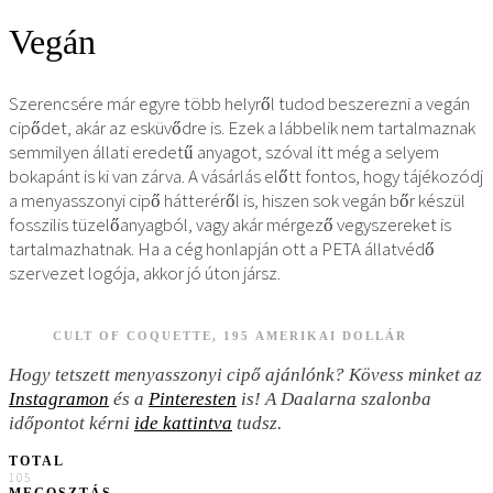
Vegán
Szerencsére már egyre több helyről tudod beszerezni a vegán
cipődet, akár az esküvődre is. Ezek a lábbelik nem tartalmaznak
semmilyen állati eredetű anyagot, szóval itt még a selyem
bokapánt is ki van zárva. A vásárlás előtt fontos, hogy tájékozódj
a menyasszonyi cipő hátteréről is, hiszen sok vegán bőr készül
fosszilis tüzelőanyagból, vagy akár mérgező vegyszereket is
tartalmazhatnak. Ha a cég honlapján ott a PETA állatvédő
szervezet logója, akkor jó úton jársz.
CULT OF COQUETTE, 195 AMERIKAI DOLLÁR
Hogy tetszett menyasszonyi cipő ajánlónk? Kövess minket az
Instagramon
és a
Pinteresten
is! A Daalarna szalonba
időpontot kérni
ide kattintva
tudsz.
TOTAL
105