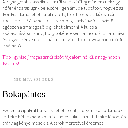
A legnagyobb klasszikus, amiről valószínüleg mindenkinek egy
hófehér darab ugrik be elsőre. Igen ám, de tudtátok, hogy ez az
ikonikus darab lehet hátul nyitott, lehet törpe sarkú és akár
kocka orrú is? A színét tekintve pedig a halványrózsaszíntől
egészen a smaragdzöldig lehet elmenni. A kulcs a
kiválasztásában annyi, hogy tökéletesen harmonizáljon a ruhával
és legyen kényelmes – már amennyire utóbbi egy körömcipőtől
elvárható.
Tipp: Így viselj magas sarkú cipőt fájdalom nélkül a nagy napon –
kattints!
MIU MIU, 650 EURÓ
Bokapántos
Ezekről a cipőkről bátran ki lehet jelenti, hogy már alapdarabok
lettek a hétköznapokban is. Fantasztikusan mutatnak a lábon, és
aránylag kényelmesek is. A sarok méretével érdemes