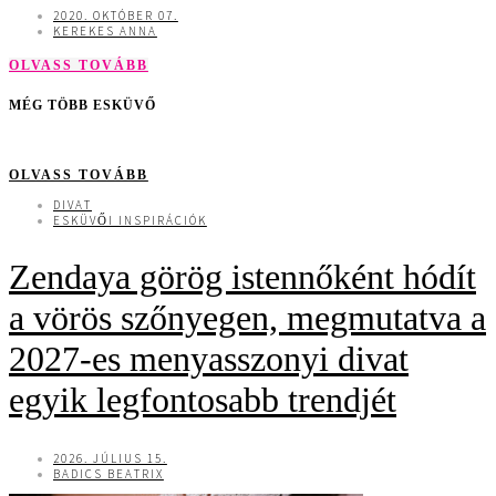
2020. OKTÓBER 07.
KEREKES ANNA
OLVASS TOVÁBB
MÉG TÖBB ESKÜVŐ
OLVASS TOVÁBB
DIVAT
ESKÜVŐI INSPIRÁCIÓK
Zendaya görög istennőként hódít
a vörös szőnyegen, megmutatva a
2027-es menyasszonyi divat
egyik legfontosabb trendjét
2026. JÚLIUS 15.
BADICS BEATRIX