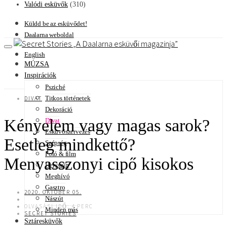
Valódi esküvők
(310)
Küldd be az esküvődet!
Daalarna weboldal
A Daalarna esküvői magazinja
English
MÚZSA
Inspirációk
Psziché
Titkos történetek
DIVAT
Dekoráció
Kényelem vagy magas sarok?
Divat
Esküvőszervezés
Esetleg mindkettő?
Szépség
Fotó & film
Menyasszonyi cipő kisokos
Helyszín
Meghívó
Gasztro
2020. OKTÓBER 05.
Nászút
OLVASÁSI IDŐ: 4 PERC
Minden más
SECRET STORIES
Sztáresküvők