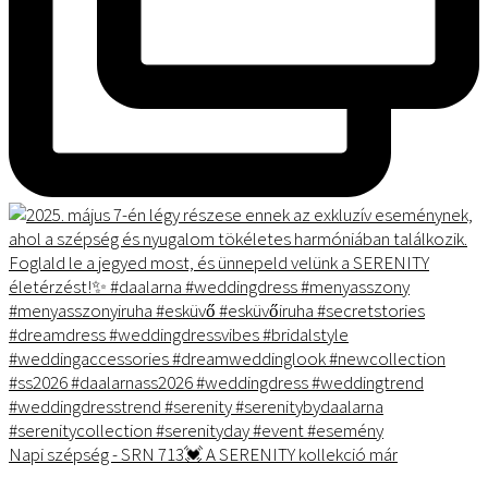
Napi szépség - SRN 713💓 A SERENITY kollekció már