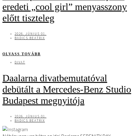
eredeti „cool girl” menyasszony
előtt tiszteleg
2026. JÚNIUS 01.
BADICS BEATRIX
OLVASS TOVÁBB
DIVAT
Daalarna divatbemutatóval
debütált a Mercedes-Benz Studio
Budapest megnyitója
2026. JÚNIUS 01.
BADICS BEATRIX