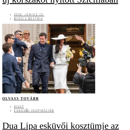
2026. JÚNIUS 22.
BADICS BEATRIX
OLVASS TOVÁBB
DIVAT
ESKÜVŐI INSPIRÁCIÓK
Dua Lipa esküvői kosztümje az