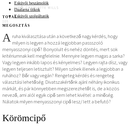
Esküvői beszámolók
CIPŐ: CHARLOTTE MILLS
Daalarna titkok
Esküvői szolgáltatók
TOTAL
105
MEGOSZTÁS
A
ruha kiválasztása után a következő nagy kérdés, hogy
milyen is legyen a hozzá legjobban passszoló
menyasszonyi cipő? Bonyolult és nehéz döntés, mert sok
kritériumnak kell megfelelnie. Mennyire legyen magas a sarka?
Vagy legyen inkább lapos és kényelmes? Legyen rajta dísz, vagy
legyen teljesen letisztult? Milyen színek illenek a legjobban a
ruhához? Bőr vagy vegán? Rengeteg kérdés és rengeteg
választási lehetőség. Divatszakértőnk ajánl néhány ikonikus
márkát, és pár könnyebben megszerezhetőt is, de a közös
nevező, ami alól egyik cipő sem lehet kivétel: a minőség.
Nálatok milyen menyasszonyi cipő lesz/ lett a befutó?
Körömcipő