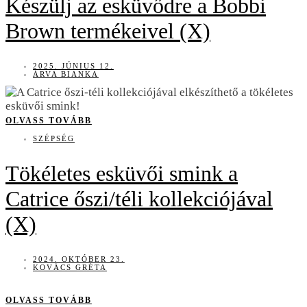
Készülj az esküvődre a Bobbi
Brown termékeivel (X)
2025. JÚNIUS 12.
ÁRVA BIANKA
OLVASS TOVÁBB
SZÉPSÉG
Tökéletes esküvői smink a
Catrice őszi/téli kollekciójával
(X)
2024. OKTÓBER 23.
KOVÁCS GRÉTA
OLVASS TOVÁBB