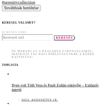
Továbbiak betöltése
KERESEL VALAMIT?
KERESÉS ERRE:
KERESÉS
NE MARADJ LE A DAALARNA ÚJDONSÁGAIRÓL,
IRATKOZZ FEL HAVI HÍRLEVELÜNKRE A KÉPRE
KATTINTVA!
TOPLISTA
Ilyen volt Tóth Vera és Pauli Zoltán esküvője – Exkluzív
interjú
2023. AUGUSZTUS 18.