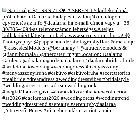
,,A tervező, Benes Anita elmondása szerint, a mini