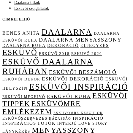
Daalarna titkok
Esküvői szolgáltatók
CÍMKEFELHŐ
DAALARNA
BENES ANITA
DAALARNA
DAALARNA MENYASSZONY
ESKÜVŐI RUHA
DAALARNA RUHA
DEKORÁCIÓ
ELJEGYZÉS
ESKÜVŐ
ESKÜVŐ 2018
ESKÜVŐ 2020
ESKÜVŐ DAALARNA
RUHÁBAN
ESKÜVŐI BESZÁMOLÓ
ESKÜVŐI DEKORÁCIÓ
ESKÜVŐI
ESKÜVŐI DEKOR
ESKÜVŐI INSPIRÁCIÓ
HELYSZÍN
ESKÜVŐI
ESKÜVŐI RUHA
ESKÜVŐI MEGHÍVÓ
TIPPEK
ESKÜVŐMRE
EMLÉKEZEM
ESKÜVŐMRE KÉSZÜLÖK
INSPIRÁCIÓ
ESKÜVŐSZERVEZÉS
HÁZASSÁG
INSPIRÁCIÓS FOTÓK
INTERJÚ
LOVE STORY
MENYASSZONY
LÁNYKÉRÉS