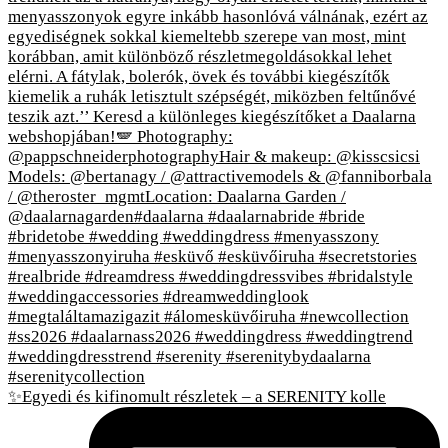
✨Egyedi és kifinomult részletek – a SERENITY kolle