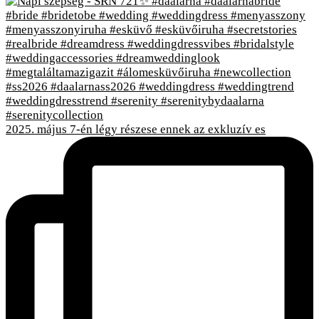
2025. május 7-én légy részese ennek az exkluzív es