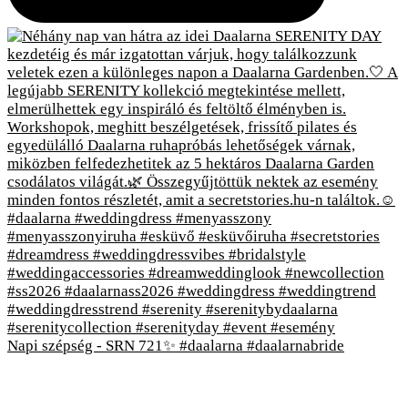
Napi szépség - SRN 721✨ #daalarna #daalarnabride