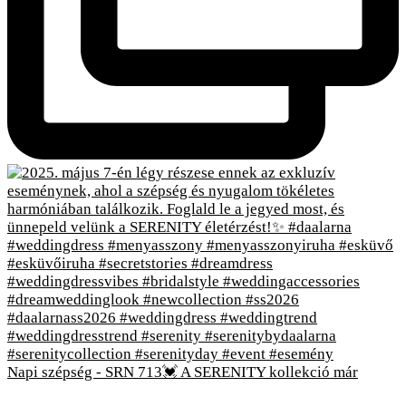
Napi szépség - SRN 713💓 A SERENITY kollekció már