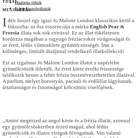
TOTAL
Daalarna titkok
32
Esküvői szolgáltatók
MEGOSZTÁS
I
dén ősszel egy igazi Jo Malone London klasszikus kerül a
fókuszba: az ősz esszenciája a márka
English Pear &
Freesia
illata sok-sok extrával. Ez az illat tökéletesen
hordozza magában a ragyogó fréziacsokor virágosságát és
az érett, lédús vilmoskörte gyümölcsösségét. Íme a
különleges, limitált dizájnnal rendelkező illatkollekció!
Ezt az izgalmas Jo Malone London illatot a napérlelte
gyümölcsösök ihlették. Az érett körte érzéki frissessége
találkozik benne a fehér frézia összetéveszthetetlen illatával.
A parfüm, melyet borostyán, pacsuli és erdőillat lágyítanak,
ártatlanságot és finomságot kölcsönöz viselőjének.
„Amint megérzed az angol körte és a frézia illatát, azonnal
egy gyümölcsöskertben érzed magad, ahol lédús
gyümölcsök és illatos virágok hívogatnak. Van valami