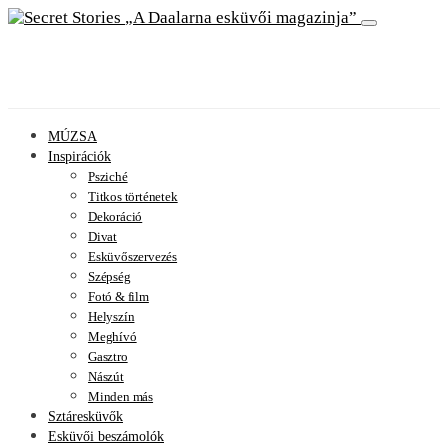
A Daalarna esküvői magazinja
MÚZSA
Inspirációk
Psziché
Titkos történetek
Dekoráció
Divat
Esküvőszervezés
Szépség
Fotó & film
Helyszín
Meghívó
Gasztro
Nászút
Minden más
Sztáresküvők
Esküvői beszámolók