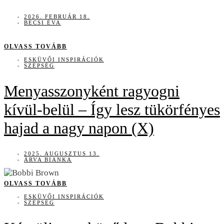
2026. FEBRUÁR 18.
BÉCSI ÉVA
OLVASS TOVÁBB
ESKÜVŐI INSPIRÁCIÓK
SZÉPSÉG
Menyasszonyként ragyogni
kívül-belül – Így lesz tükörfényes
hajad a nagy napon (X)
2025. AUGUSZTUS 13.
ÁRVA BIANKA
OLVASS TOVÁBB
ESKÜVŐI INSPIRÁCIÓK
SZÉPSÉG