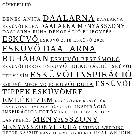
CÍMKEFELHŐ
DAALARNA
BENES ANITA
DAALARNA
DAALARNA MENYASSZONY
ESKÜVŐI RUHA
DAALARNA RUHA
DEKORÁCIÓ
ELJEGYZÉS
ESKÜVŐ
ESKÜVŐ 2018
ESKÜVŐ 2020
ESKÜVŐ DAALARNA
RUHÁBAN
ESKÜVŐI BESZÁMOLÓ
ESKÜVŐI DEKORÁCIÓ
ESKÜVŐI
ESKÜVŐI DEKOR
ESKÜVŐI INSPIRÁCIÓ
HELYSZÍN
ESKÜVŐI
ESKÜVŐI RUHA
ESKÜVŐI MEGHÍVÓ
TIPPEK
ESKÜVŐMRE
EMLÉKEZEM
ESKÜVŐMRE KÉSZÜLÖK
INSPIRÁCIÓ
ESKÜVŐSZERVEZÉS
HÁZASSÁG
INSPIRÁCIÓS FOTÓK
INTERJÚ
LOVE STORY
MENYASSZONY
LÁNYKÉRÉS
MENYASSZONYI RUHA
NATURAL WEDDING
NÁSZÚT
REAL WEDDING
DECOR
NÁSZÚT A VILÁG KÖRÜL