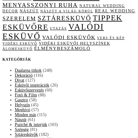
MENYASSZONYI RUHA
NATURAL WEDDING
NÁSZÚT
REAL WEDDING
DECOR
NÁSZÚT A VILÁG KÖRÜL
TIPPEK
SZTÁRESKÜVŐ
SZERELEM
VALÓDI
ESKÜVŐRE
UTAZÁS
ESKÜVŐ
VALÓDI ESKÜVŐK
VERS ÉS KÉP
VIDÉKI ESKÜVŐI HELYSZÍNEK
VIDÉKI ESKÜVŐ
ÉLMÉNYBESZÁMOLÓ
ÁLOMESKÜVŐ
KATEGÓRIÁK
Daalarna titkok
(248)
Dekoráció
(116)
Divat
(127)
Esküvői inspirációk
(26)
Esküvőszervezés
(60)
Fotó & Film
(88)
Gasztro
(58)
Helyszín
(45)
Meghívó
(57)
Minden más
(115)
Nászút
(61)
Psziché & interjúk
(103)
Szépség
(81)
Sztáresküvők
(182)