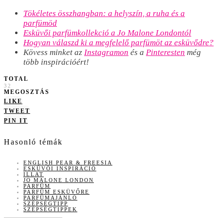
Tökéletes összhangban: a helyszín, a ruha és a
parfümöd
Esküvői parfümkollekció a Jo Malone Londontól
Hogyan válaszd ki a megfelelő parfümöt az esküvődre?
Kövess minket az
Instagramon
és a
Pinteresten
még
több inspirációért!
TOTAL
32
MEGOSZTÁS
LIKE
TWEET
PIN IT
Hasonló témák
ENGLISH PEAR & FREESIA
ESKÜVŐI INSPIRÁCIÓ
ILLAT
JO MALONE LONDON
PARFÜM
PARFÜM ESKÜVŐRE
PARFÜMAJÁNLÓ
SZÉPSÉGTIPP
SZÉPSÉGTIPPEK