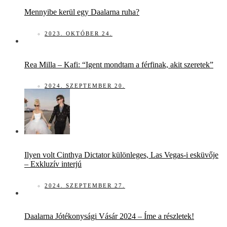
Mennyibe kerül egy Daalarna ruha?
2023. OKTÓBER 24.
Rea Milla – Kafi: “Igent mondtam a férfinak, akit szeretek”
2024. SZEPTEMBER 20.
Ilyen volt Cinthya Dictator különleges, Las Vegas-i esküvője
– Exkluzív interjú
2024. SZEPTEMBER 27.
Daalarna Jótékonysági Vásár 2024 – Íme a részletek!