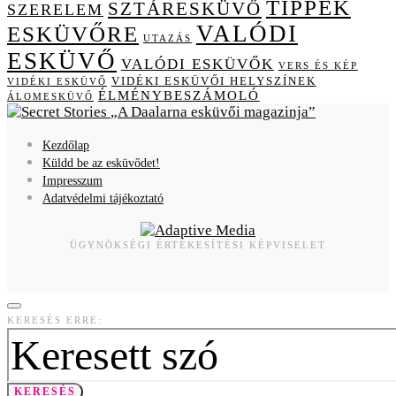
TIPPEK
SZTÁRESKÜVŐ
SZERELEM
VALÓDI
ESKÜVŐRE
UTAZÁS
ESKÜVŐ
VALÓDI ESKÜVŐK
VERS ÉS KÉP
VIDÉKI ESKÜVŐI HELYSZÍNEK
VIDÉKI ESKÜVŐ
ÉLMÉNYBESZÁMOLÓ
ÁLOMESKÜVŐ
A Daalarna esküvői magazinja
Kezdőlap
Küldd be az esküvődet!
Impresszum
Adatvédelmi tájékoztató
ÜGYNÖKSÉGI ÉRTÉKESÍTÉSI KÉPVISELET
KERESÉS ERRE:
KERESÉS