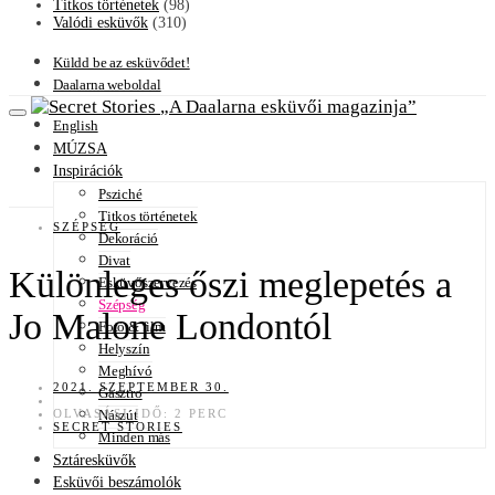
Titkos történetek
(98)
Valódi esküvők
(310)
Küldd be az esküvődet!
Daalarna weboldal
A Daalarna esküvői magazinja
English
MÚZSA
Inspirációk
Psziché
Titkos történetek
SZÉPSÉG
Dekoráció
Divat
Különleges őszi meglepetés a
Esküvőszervezés
Szépség
Jo Malone Londontól
Fotó & film
Helyszín
Meghívó
2021. SZEPTEMBER 30.
Gasztro
OLVASÁSI IDŐ: 2 PERC
Nászút
SECRET STORIES
Minden más
Sztáresküvők
Esküvői beszámolók