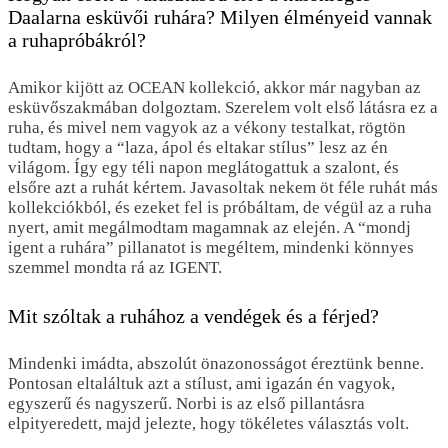
Daalarna esküvői ruhára? Milyen élményeid vannak
a ruhapróbákról?
Amikor kijött az OCEAN kollekció, akkor már nagyban az
esküvőszakmában dolgoztam. Szerelem volt első látásra ez a
ruha, és mivel nem vagyok az a vékony testalkat, rögtön
tudtam, hogy a “laza, ápol és eltakar stílus” lesz az én
világom. Így egy téli napon meglátogattuk a szalont, és
elsőre azt a ruhát kértem. Javasoltak nekem öt féle ruhát más
kollekciókból, és ezeket fel is próbáltam, de végül az a ruha
nyert, amit megálmodtam magamnak az elején. A “mondj
igent a ruhára” pillanatot is megéltem, mindenki könnyes
szemmel mondta rá az IGENT.
Mit szóltak a ruhához a vendégek és a férjed?
Mindenki imádta, abszolút önazonosságot éreztünk benne.
Pontosan eltaláltuk azt a stílust, ami igazán én vagyok,
egyszerű és nagyszerű. Norbi is az első pillantásra
elpityeredett, majd jelezte, hogy tökéletes választás volt.