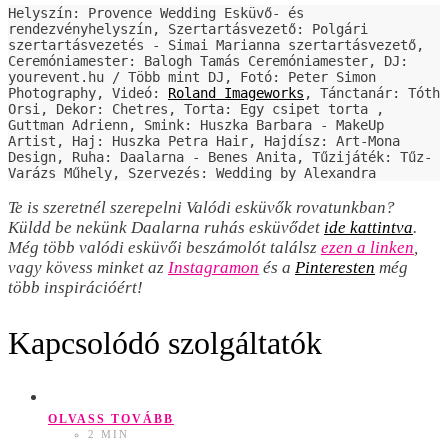
Helyszín: Provence Wedding Esküvő- és 
rendezvényhelyszín, Szertartásvezető: Polgári 
szertartásvezetés - Simai Marianna szertartásvezető, 
Ceremóniamester: Balogh Tamás Ceremóniamester, DJ: 
yourevent.hu / Több mint DJ, Fotó: Peter Simon 
Photography, Videó: 
Roland Imageworks
, Tánctanár: Tóth 
Orsi, Dekor: Chetres, Torta: Egy csipet torta , 
Guttman Adrienn, Smink: Huszka Barbara - MakeUp 
Artist, Haj: Huszka Petra Hair, Hajdísz: Art-Mona 
Design, Ruha: Daalarna - Benes Anita, Tűzijáték: Tűz-
Varázs Műhely, Szervezés: Wedding by Alexandra
Te is szeretnél szerepelni Valódi esküvők rovatunkban?
Küldd be nekünk Daalarna ruhás esküvődet
ide kattintva
.
Még több valódi esküvői beszámolót találsz
ezen a linken
,
vagy kövess minket az
Instagramon
és a
Pinteresten
még
több inspirációért!
Kapcsolódó szolgáltatók
OLVASS TOVÁBB
2 MIN