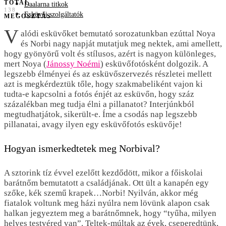
TOTAL
Daalarna titkok
138
Esküvői szolgáltatók
MEGOSZTÁS
V
alódi esküvőket bemutató sorozatunkban ezúttal Noya
és Norbi nagy napját mutatjuk meg nektek, ami amellett,
hogy gyönyörű volt és stílusos, azért is nagyon különleges,
mert Noya (
Jánossy Noémi
) esküvőfotósként dolgozik. A
legszebb élményei és az esküvőszervezés részletei mellett
azt is megkérdeztük tőle, hogy szakmabeliként vajon ki
tudta-e kapcsolni a fotós énjét az esküvőn, hogy száz
százalékban meg tudja élni a pillanatot? Interjúnkból
megtudhatjátok, sikerült-e. Íme a csodás nap legszebb
pillanatai, avagy ilyen egy esküvőfotós esküvője!
Hogyan ismerkedtetek meg Norbival?
A sztorink tíz évvel ezelőtt kezdődött, mikor a főiskolai
barátnőm bemutatott a családjának. Ott ült a kanapén egy
szőke, kék szemű krapek…Norbi! Nyilván, akkor még
fiatalok voltunk meg házi nyúlra nem lövünk alapon csak
halkan jegyeztem meg a barátnőmnek, hogy “tyűha, milyen
helyes testvéred van”. Teltek-múltak az évek, cseperedtünk,