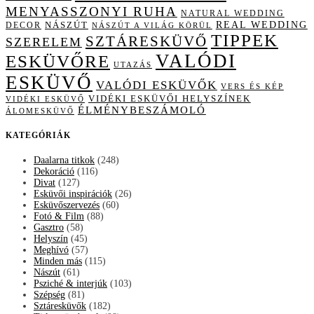
MENYASSZONYI RUHA
NATURAL WEDDING
NÁSZÚT
REAL WEDDING
DECOR
NÁSZÚT A VILÁG KÖRÜL
TIPPEK
SZTÁRESKÜVŐ
SZERELEM
VALÓDI
ESKÜVŐRE
UTAZÁS
ESKÜVŐ
VALÓDI ESKÜVŐK
VERS ÉS KÉP
VIDÉKI ESKÜVŐI HELYSZÍNEK
VIDÉKI ESKÜVŐ
ÉLMÉNYBESZÁMOLÓ
ÁLOMESKÜVŐ
KATEGÓRIÁK
Daalarna titkok
(248)
Dekoráció
(116)
Divat
(127)
Esküvői inspirációk
(26)
Esküvőszervezés
(60)
Fotó & Film
(88)
Gasztro
(58)
Helyszín
(45)
Meghívó
(57)
Minden más
(115)
Nászút
(61)
Psziché & interjúk
(103)
Szépség
(81)
Sztáresküvők
(182)