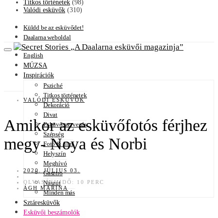
Titkos történetek
(98)
Valódi esküvők
(310)
Küldd be az esküvődet!
Daalarna weboldal
A Daalarna esküvői magazinja
English
MÚZSA
Inspirációk
Psziché
Titkos történetek
VALÓDI ESKÜVŐK
Dekoráció
Divat
Amikor az esküvőfotós férjhez
Esküvőszervezés
Szépség
megy- Noya és Norbi
Fotó & film
Helyszín
Meghívó
2020. JÚLIUS 03.
Gasztro
OLVASÁSI IDŐ: 10 PERC
Nászút
ÁGH MARINA
Minden más
Sztáresküvők
Esküvői beszámolók