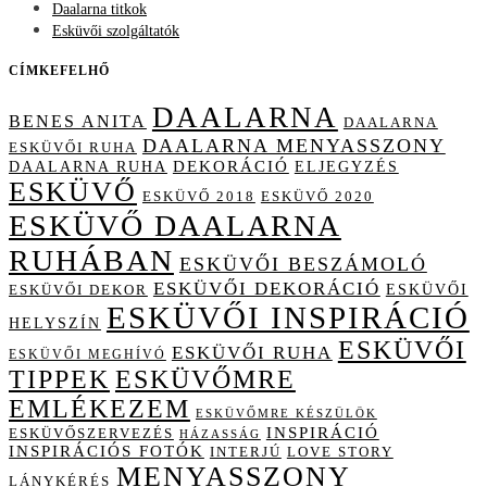
Daalarna titkok
Esküvői szolgáltatók
CÍMKEFELHŐ
DAALARNA
BENES ANITA
DAALARNA
DAALARNA MENYASSZONY
ESKÜVŐI RUHA
DAALARNA RUHA
DEKORÁCIÓ
ELJEGYZÉS
ESKÜVŐ
ESKÜVŐ 2018
ESKÜVŐ 2020
ESKÜVŐ DAALARNA
RUHÁBAN
ESKÜVŐI BESZÁMOLÓ
ESKÜVŐI DEKORÁCIÓ
ESKÜVŐI
ESKÜVŐI DEKOR
ESKÜVŐI INSPIRÁCIÓ
HELYSZÍN
ESKÜVŐI
ESKÜVŐI RUHA
ESKÜVŐI MEGHÍVÓ
TIPPEK
ESKÜVŐMRE
EMLÉKEZEM
ESKÜVŐMRE KÉSZÜLÖK
INSPIRÁCIÓ
ESKÜVŐSZERVEZÉS
HÁZASSÁG
INSPIRÁCIÓS FOTÓK
INTERJÚ
LOVE STORY
MENYASSZONY
LÁNYKÉRÉS