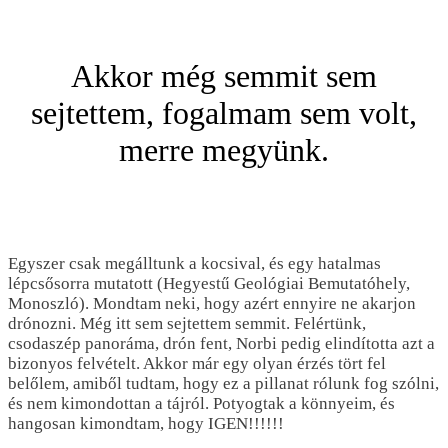
Akkor még semmit sem
sejtettem, fogalmam sem volt,
merre megyünk.
Egyszer csak megálltunk a kocsival, és egy hatalmas
lépcsősorra mutatott (Hegyestű Geológiai Bemutatóhely,
Monoszló). Mondtam neki, hogy azért ennyire ne akarjon
drónozni. Még itt sem sejtettem semmit. Felértünk,
csodaszép panoráma, drón fent, Norbi pedig elindította azt a
bizonyos felvételt. Akkor már egy olyan érzés tört fel
belőlem, amiből tudtam, hogy ez a pillanat rólunk fog szólni,
és nem kimondottan a tájról. Potyogtak a könnyeim, és
hangosan kimondtam, hogy IGEN!!!!!!