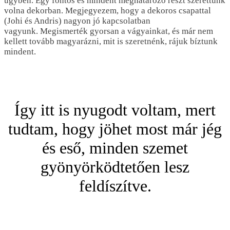
ügyben. Egy fontos és mindent meghatározó részt szerettünk
volna dekorban. Megjegyezem, hogy a dekoros csapattal
(Johi és Andris) nagyon jó kapcsolatban
vagyunk. Megismerték gyorsan a vágyainkat, és már nem
kellett tovább magyarázni, mit is szeretnénk, rájuk bíztunk
mindent.
Így itt is nyugodt voltam, mert
tudtam, hogy jöhet most már jég
és eső, minden szemet
gyönyörködtetően lesz
feldíszítve.