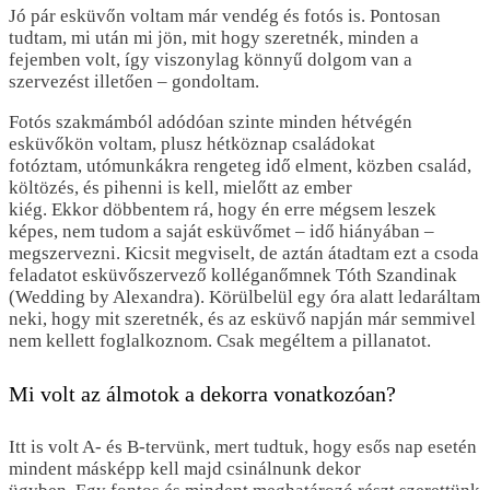
Jó pár esküvőn voltam már vendég és fotós is. Pontosan
tudtam, mi után mi jön, mit hogy szeretnék, minden a
fejemben volt, így viszonylag könnyű dolgom van a
szervezést illetően – gondoltam.
Fotós szakmámból adódóan szinte minden hétvégén
esküvőkön voltam, plusz hétköznap családokat
fotóztam, utómunkákra rengeteg idő elment, közben család,
költözés, és pihenni is kell, mielőtt az ember
kiég. Ekkor döbbentem rá, hogy én erre mégsem leszek
képes, nem tudom a saját esküvőmet – idő hiányában –
megszervezni. Kicsit megviselt, de aztán átadtam ezt a csoda
feladatot esküvőszervező kolléganőmnek Tóth Szandinak
(Wedding by Alexandra). Körülbelül egy óra alatt ledaráltam
neki, hogy mit szeretnék, és az esküvő napján már semmivel
nem kellett foglalkoznom. Csak megéltem a pillanatot.
Mi volt az álmotok a dekorra vonatkozóan?
Itt is volt A- és B-tervünk, mert tudtuk, hogy esős nap esetén
mindent másképp kell majd csinálnunk dekor