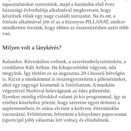
tapasztalatokat szereztünk, majd a barátnőm első éves
házassági évfordulója alkalmával megkeresett, hogy
készítsek róluk egy nagy családi sorozatot. Na és ott, a
fotózás alkalmával jött el az a bizonyos PILLANAT, amikor
mindketten éreztük, hogy ebben az összenézésben azért több
van.
Milyen volt a lánykérés?
Kalandos. Köveskálon voltunk, a szerelemhelyszínünkön, a
csodálatos Káli Artban. Ha kikapcsolódni vágyom, oda
megyünk. Így történt ez az augusztus 20-i hosszú hétvégén
is. Kicsit a munkámmal is összeegyeztettem a pihenésünket,
ahol egy ragyogó kismamát is fotózhattam. A munkám
végeztével Norbival belevágtunk az édes pihenésbe.
Ilyenkor mindig előrukkol valami jó kis programmal, így az
estéhez közeledve jelezte, hogy szeretne egyet drónozi a
naplementében, és utána elvinne a kedvenc éttermünkbe
vacsorázni. Felöltöztem, felvettem a kényelmes papucsomat
(sportcipő jobb választás lett volna), és elindultunk.