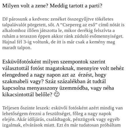
Milyen volt a zene? Meddig tartott a parti?
DJ párosunk a kedvenc zenéket összegyűjtve tökéletes
talpalávalót pörgetett, sőt. A “Csepereg az eső” című nótát is
alkalomhoz illően játszotta le, mikor derékig felszívta a
ruhám a teraszon éppen akkor ránk zúduló esőmennyiséget.
Hajnal fél 3-ig voltunk, de itt is már csak a kemény mag
maradt talpon.
Esküvőfotósként milyen szempontok szerint
választottál fotóst magatoknak, mennyire volt nehéz
elengedned a nagy napon azt az érzést, hogy
szakmabeli vagy? Száz százalékban át tudtál
kapcsolna menyasszony üzemmódba, vagy néha
kikacsintottál belőle? 🙂
Teljesen őszinte leszek: esküvői fotósként azért mindig van
lehetőségem érezni a feszültséget, főleg a nagy napok
elején. Akár időjárás, családtagok, pénzügyek vagy egyéb
izgalmak, elvárások miatt. Ezt én már tudatosan próbáltam