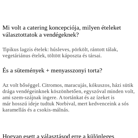
Mi volt a catering koncepciója, milyen ételeket
választottatok a vendégeknek?
Tipikus lagzis ételek: húsleves, pörkölt, rántott tálak,
vegetáriánus ételek, töltött káposzta és társai.
És a sütemények + menyasszonyi torta?
Az volt bőséggel. Citromos, maracujás, kókuszos, házi sütik
drága vendégeinknek köszönhetően, egyszóval minden volt,
ami szem-szájnak ingere. A tortánkat és az ízeket is
már hosszú ideje tudtuk Norbival, mert kedvenceink a sós
karamellás és a csokis-málnás.
Hogyan esett a választásod erre a különleges