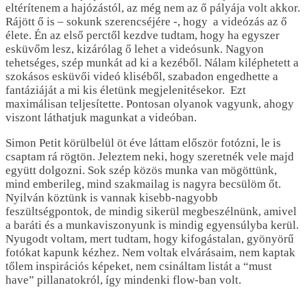
eltérítenem a hajózástól, az még nem az ő pályája volt akkor.
Rájött ő is – sokunk szerencséjére -, hogy a videózás az ő
élete. Én az első perctől kezdve tudtam, hogy ha egyszer
esküvőm lesz, kizárólag ő lehet a videósunk. Nagyon
tehetséges, szép munkát ad ki a kezéből. Nálam kiléphetett a
szokásos esküvői videó kliséből, szabadon engedhette a
fantáziáját a mi kis életünk megjelenitésekor. Ezt
maximálisan teljesítette. Pontosan olyanok vagyunk, ahogy
viszont láthatjuk magunkat a videóban.
Simon Petit körülbelül öt éve láttam először fotózni, le is
csaptam rá rögtön. Jeleztem neki, hogy szeretnék vele majd
együtt dolgozni. Sok szép közös munka van mögöttünk,
mind emberileg, mind szakmailag is nagyra becsülöm őt.
Nyilván köztünk is vannak kisebb-nagyobb
feszültségpontok, de mindig sikerül megbeszélnünk, amivel
a baráti és a munkaviszonyunk is mindig egyensúlyba kerül.
Nyugodt voltam, mert tudtam, hogy kifogástalan, gyönyörű
fotókat kapunk kézhez. Nem voltak elvárásaim, nem kaptak
tőlem inspirációs képeket, nem csináltam listát a “must
have” pillanatokról, így mindenki flow-ban volt.