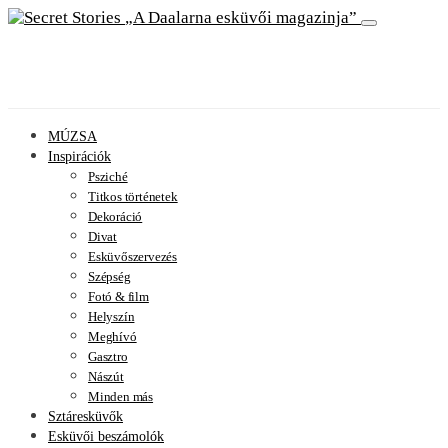
A Daalarna esküvői magazinja
MÚZSA
Inspirációk
Psziché
Titkos történetek
Dekoráció
Divat
Esküvőszervezés
Szépség
Fotó & film
Helyszín
Meghívó
Gasztro
Nászút
Minden más
Sztáresküvők
Esküvői beszámolók