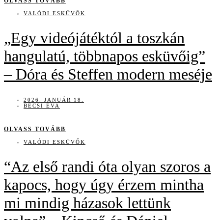
OLVASS TOVÁBB
VALÓDI ESKÜVŐK
„Egy videójátéktól a toszkán
hangulatú, többnapos esküvőig”
– Dóra és Steffen modern meséje
2026. JANUÁR 18.
BÉCSI ÉVA
OLVASS TOVÁBB
VALÓDI ESKÜVŐK
“Az első randi óta olyan szoros a
kapocs, hogy úgy érzem mintha
mi mindig házasok lettünk