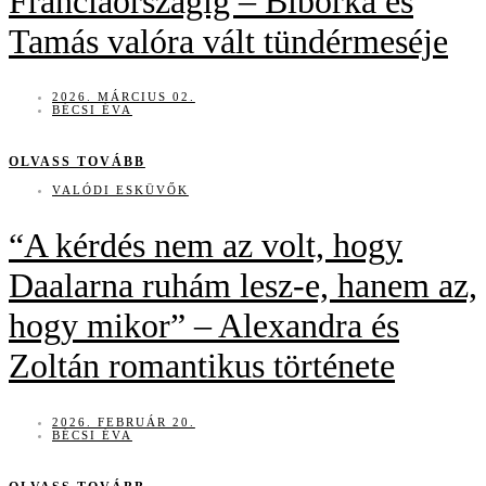
Franciaországig – Bíborka és
Tamás valóra vált tündérmeséje
2026. MÁRCIUS 02.
BÉCSI ÉVA
OLVASS TOVÁBB
VALÓDI ESKÜVŐK
“A kérdés nem az volt, hogy
Daalarna ruhám lesz-e, hanem az,
hogy mikor” – Alexandra és
Zoltán romantikus története
2026. FEBRUÁR 20.
BÉCSI ÉVA