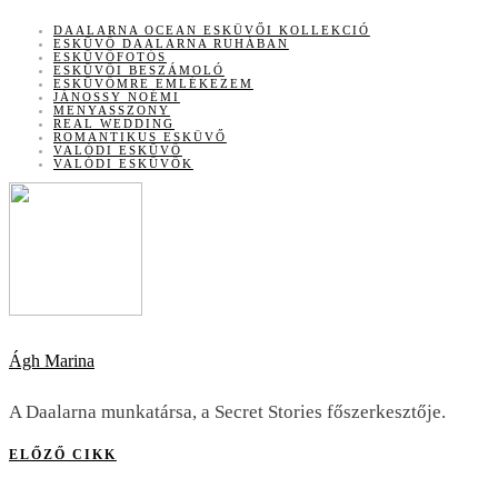
DAALARNA OCEAN ESKÜVŐI KOLLEKCIÓ
ESKÜVŐ DAALARNA RUHÁBAN
ESKÜVŐFOTÓS
ESKÜVŐI BESZÁMOLÓ
ESKÜVŐMRE EMLÉKEZEM
JÁNOSSY NOÉMI
MENYASSZONY
REAL WEDDING
ROMANTIKUS ESKÜVŐ
VALÓDI ESKÜVŐ
VALÓDI ESKÜVŐK
Ágh Marina
A Daalarna munkatársa, a Secret Stories főszerkesztője.
ELŐZŐ CIKK