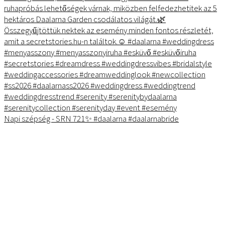
Napi szépség - SRN 721✨ #daalarna #daalarnabride