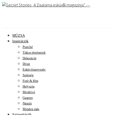
A Daalarna esküvői magazinja
MÚZSA
Inspirációk
Psziché
Titkos történetek
Dekoráció
Divat
Esküvőszervezés
Szépség
Fotó & film
Helyszín
Meghívó
Gasztro
Nászút
Minden más
Sztáresküvők