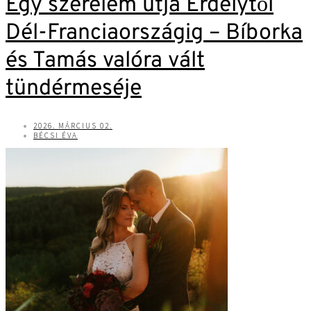
Egy szerelem útja Erdélytől
Dél-Franciaországig – Bíborka
és Tamás valóra vált
tündérmeséje
2026. MÁRCIUS 02.
BÉCSI ÉVA