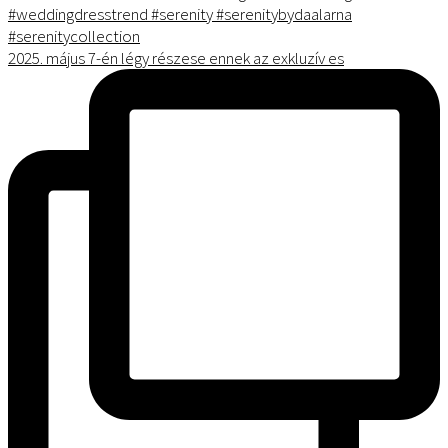
2025. május 7-én légy részese ennek az exkluzív es