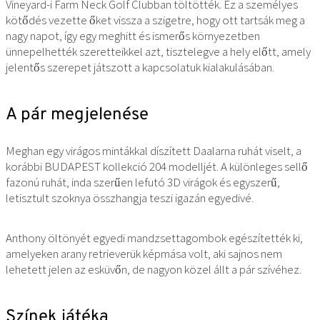
Vineyard-i Farm Neck Golf Clubban töltötték. Ez a személyes
kötődés vezette őket vissza a szigetre, hogy ott tartsák meg a
nagy napot, így egy meghitt és ismerős környezetben
ünnepelhették szeretteikkel azt, tisztelegve a hely előtt, amely
jelentős szerepet játszott a kapcsolatuk kialakulásában.
A pár megjelenése
Meghan egy virágos mintákkal díszített Daalarna ruhát viselt, a
korábbi BUDAPEST kollekció 204 modelljét. A különleges sellő
fazonú ruhát, inda szerűen lefutó 3D virágok és egyszerű,
letisztult szoknya összhangja teszi igazán egyedivé.
Anthony öltönyét egyedi mandzsettagombok egészítették ki,
amelyeken arany retrieverük képmása volt, aki sajnos nem
lehetett jelen az esküvőn, de nagyon közel állt a pár szívéhez.
Színek játéka