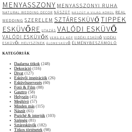
MENYASSZONY
MENYASSZONYI RUHA
REAL
NÁSZÚT
NATURAL WEDDING DECOR
NÁSZÚT A VILÁG KÖRÜL
TIPPEK
SZTÁRESKÜVŐ
SZERELEM
WEDDING
VALÓDI ESKÜVŐ
ESKÜVŐRE
UTAZÁS
VALÓDI ESKÜVŐK
VIDÉKI
VIDÉKI ESKÜVŐ
VERS ÉS KÉP
ÉLMÉNYBESZÁMOLÓ
ESKÜVŐI HELYSZÍNEK
ÁLOMESKÜVŐ
KATEGÓRIÁK
Daalarna titkok
(248)
Dekoráció
(116)
Divat
(127)
Esküvői inspirációk
(26)
Esküvőszervezés
(60)
Fotó & Film
(88)
Gasztro
(58)
Helyszín
(45)
Meghívó
(57)
Minden más
(115)
Nászút
(61)
Psziché & interjúk
(103)
Szépség
(81)
Sztáresküvők
(182)
Titkos történetek
(98)