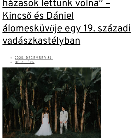
házasok lettünk volna” –
Kincső és Dániel
álomesküvője egy 19. századi
vadászkastélyban
2025. DECEMBER 31.
BÉCSI ÉVA