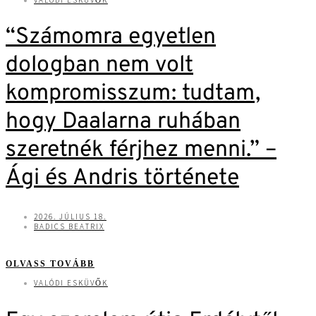
“Számomra egyetlen
dologban nem volt
kompromisszum: tudtam,
hogy Daalarna ruhában
szeretnék férjhez menni.” –
Ági és Andris története
2026. JÚLIUS 18.
BADICS BEATRIX
OLVASS TOVÁBB
VALÓDI ESKÜVŐK