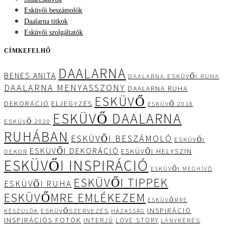
Esküvői beszámolók
Daalarna titkok
Esküvői szolgáltatók
CÍMKEFELHŐ
DAALARNA
BENES ANITA
DAALARNA ESKÜVŐI RUHA
DAALARNA MENYASSZONY
DAALARNA RUHA
ESKÜVŐ
DEKORÁCIÓ
ELJEGYZÉS
ESKÜVŐ 2018
ESKÜVŐ DAALARNA
ESKÜVŐ 2020
RUHÁBAN
ESKÜVŐI BESZÁMOLÓ
ESKÜVŐI
ESKÜVŐI DEKORÁCIÓ
ESKÜVŐI HELYSZÍN
DEKOR
ESKÜVŐI INSPIRÁCIÓ
ESKÜVŐI MEGHÍVÓ
ESKÜVŐI TIPPEK
ESKÜVŐI RUHA
ESKÜVŐMRE EMLÉKEZEM
ESKÜVŐMRE
INSPIRÁCIÓ
ESKÜVŐSZERVEZÉS
KÉSZÜLÖK
HÁZASSÁG
INSPIRÁCIÓS FOTÓK
INTERJÚ
LOVE STORY
LÁNYKÉRÉS