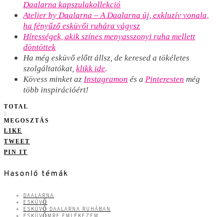
Daalarna kapszulakollekció
Atelier by Daalarna – A Daalarna új, exkluzív vonala,
ha fényűző esküvői ruhára vágysz
Hírességek, akik színes menyasszonyi ruha mellett
döntöttek
Ha még esküvő előtt állsz, de keresed a tökéletes
szolgáltatókat,
klikk ide
.
Kövess minket az
Instagramon
és a
Pinteresten
még
több inspirációért!
TOTAL
0
MEGOSZTÁS
LIKE
TWEET
PIN IT
Hasonló témák
DAALARNA
ESKÜVŐ
ESKÜVŐ DAALARNA RUHÁBAN
ESKÜVŐMRE EMLÉKEZEM