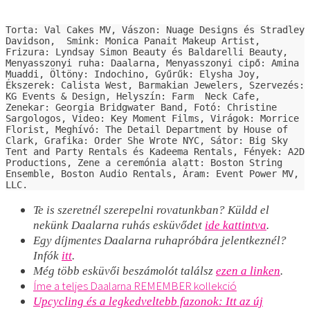
Torta: Val Cakes MV, Vászon: Nuage Designs és Stradley 
Davidson,  Smink: Monica Panait Makeup Artist, 
Frizura: Lyndsay Simon Beauty és Baldarelli Beauty, 
Menyasszonyi ruha: Daalarna, Menyasszonyi cipő: Amina 
Muaddi, Öltöny: Indochino, Gyűrűk: Elysha Joy, 
Ékszerek: Calista West, Barmakian Jewelers, Szervezés: 
KG Events & Design, Helyszín: Farm  Neck Cafe, 
Zenekar: Georgia Bridgwater Band, Fotó: Christine 
Sargologos, Video: Key Moment Films, Virágok: Morrice 
Florist, Meghívó: The Detail Department by House of 
Clark, Grafika: Order She Wrote NYC, Sátor: Big Sky 
Tent and Party Rentals és Kadeema Rentals, Fények: A2D 
Productions, Zene a ceremónia alatt: Boston String 
Ensemble, Boston Audio Rentals, Áram: Event Power MV, 
LLC.
Te is szeretnél szerepelni rovatunkban? Küldd el
nekünk Daalarna ruhás esküvődet
ide kattintva
.
Egy díjmentes
Daalarna ruhapróbára jelentkeznél?
Infók
itt
.
Még több esküvői beszámolót találsz
ezen a linken
.
Íme a teljes Daalarna REMEMBER kollekció
Upcycling és a legkedveltebb fazonok: Itt az új