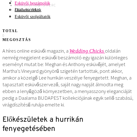
Esküvői beszámolók
OLVASÁSI IDŐ: 5 PERC
ÁRVA BIANKA
Daalarna titkok
Esküvői szolgáltatók
TOTAL
0
MEGOSZTÁS
A híres online esküvői magazin, a
oldalán
Wedding Chicks
nemrég megjelent esküvői beszámoló egy igazán különleges
eseményt mutat be: Meghan és Anthony esküvőjét, amelyet
Martha’s Vineyard gyönyörű szigetén tartottak, pont akkor,
amikor a közelgő Lee hurrikán veszélye fenyegetett. Meghan, a
tapasztalt esküvőszervező, saját nagy napját álmodta meg
ebben a lenyűgöző környezetben, a menyasszony eleganciáját
pedig a Daalarna BUDAPEST kollekciójának egyik sellő szabású,
virágdíszítésű ruhája emelte ki.
Előkészületek a hurrikán
fenyegetésében