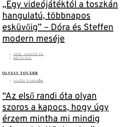
„Egy videójátéktól a toszkán
hangulatú, többnapos
esküvőig” – Dóra és Steffen
modern meséje
2026. JANUÁR 18.
BÉCSI ÉVA
OLVASS TOVÁBB
VALÓDI ESKÜVŐK
“Az első randi óta olyan
szoros a kapocs, hogy úgy
érzem mintha mi mindig