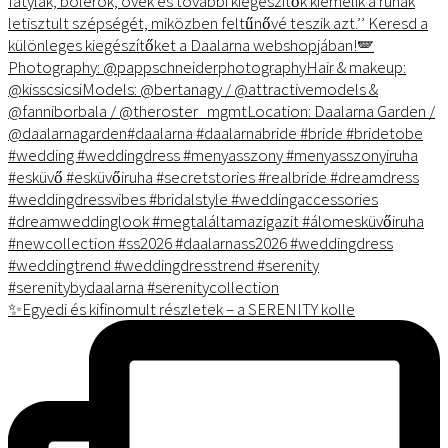
✨Egyedi és kifinomult részletek – a SERENITY kolle