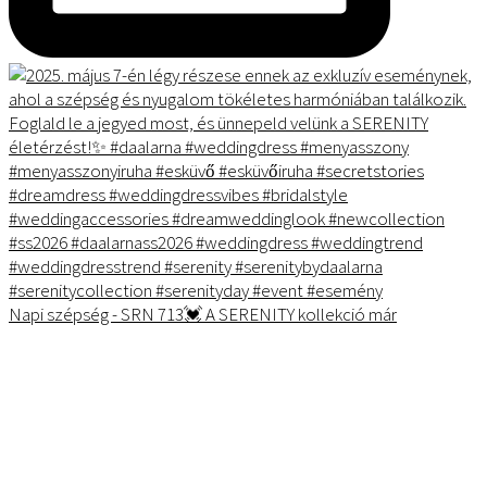
Napi szépség - SRN 713💓 A SERENITY kollekció már