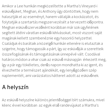
Amikor a Lee hurrikán megközelítette a Martha’s Vineyard-i
esküvőjüket, Meghan, és Anthony úgy döntöttek, hogy nem
halasztják el az eseményt, hanem vállalják a kockázatot, és
folytatják a szertartás megszervezését a tervezett időpontra.
Meghan esküvőszervezőként korábban már sok ügyfelének
segített átélni váratlan esküvői kihívásokat, most viszont saját
magának kellett szembenéznie egy hasonló helyzettel.
Családjuk és barátaik a közelgő hurrikán ellenére is elutaztak a
szigetre, hogy támogassák a párt, így az esküvőjük a szeretteik
összefogásának és támogatásának ünnepévé vált. Csodával
határos módon a vihar csak az esküvő másnapján érkezett meg,
így a pár egy tökéletes, derűs napon mondhatta ki az igent, és
élvezhette a természet ajándékát, egy lenyűgözően szép
naplementét, ami varázslatos hátteret adott az esküvőnek.
A helyszín
Az esküvő helyszíne különös jelentőséggel bírt számukra, mivel
kilenc évvel korábban az egyik első randevújukat a Martha’s