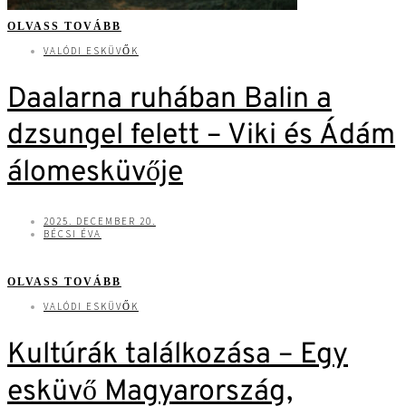
OLVASS TOVÁBB
VALÓDI ESKÜVŐK
Daalarna ruhában Balin a
dzsungel felett – Viki és Ádám
álomesküvője
2025. DECEMBER 20.
BÉCSI ÉVA
OLVASS TOVÁBB
VALÓDI ESKÜVŐK
Kultúrák találkozása – Egy
esküvő Magyarország,