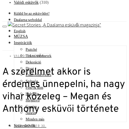
Valódi esküvők
(310)
Küldd be az esküvődet!
Daalarna weboldal
A Daalarna esküvői magazinja
English
MÚZSA
Inspirációk
Psziché
Titkos történetek
VALÓDI ESKÜVŐK
Dekoráció
A szerelmet akkor is
Divat
Esküvőszervezés
érdemes ünnepelni, ha nagy
Szépség
Fotó & film
vihar közeleg – Megan és
Helyszín
Meghívó
Anthony esküvői története
Gasztro
Nászút
Minden más
Sztáresküvők
2024. OKTÓBER 30.