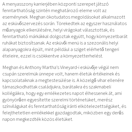
A menyasszony karrierjében központi szerepet játszó
fenntarthatóság szintén meghatározó eleme volt az
eseménynek. Meghan ökotudatos megoldásokat alkalmazott
az esküvőszervezés során. Törekedtek az egyszer használatos
műanyagok elkerülésére, helyi virágokat választottak, és
fenntartható márkákkal dolgoztak együtt, hogy környezetbarát
ruhákat biztosítsanak. Az esküvői menü is a szezonális helyi
alapanyagokra épült, mint például a sziget elérhető tengeri
ételeire, ezzel is csökkentve a környezetterhelést.
Meghan és Anthony Martha’s Vineyard-i esküvője végül nem
csupán szerelmük ünnepe volt, hanem életük értékeinek és
kapcsolataiknak a megtestesülése is. A közelgő vihar ellenére
támaszkodhattak családjukra, barátaikra és szakmabeli
kollégáikra, hogy egy emlékezetes napot élhessenek át, ami
gyönyörűen egyesítette szerelmi történetüket, merész
színvilágukat és fenntarthatóság iránti elkötelezettségüket, és
felejthetetlen emlékekkel gazdagodtak, miközben egy derűs
napon megkezdték közös életüket.