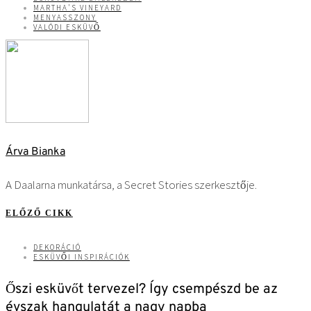
MARTHA'S VINEYARD
MENYASSZONY
VALÓDI ESKÜVŐ
Árva Bianka
A Daalarna munkatársa, a Secret Stories szerkesztője.
ELŐZŐ CIKK
DEKORÁCIÓ
ESKÜVŐI INSPIRÁCIÓK
Őszi esküvőt tervezel? Így csempészd be az
évszak hangulatát a nagy napba