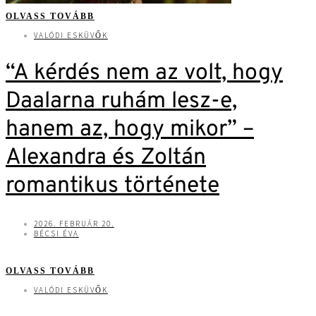
OLVASS TOVÁBB
VALÓDI ESKÜVŐK
“A kérdés nem az volt, hogy
Daalarna ruhám lesz-e,
hanem az, hogy mikor” –
Alexandra és Zoltán
romantikus története
2026. FEBRUÁR 20.
BÉCSI ÉVA
OLVASS TOVÁBB
VALÓDI ESKÜVŐK