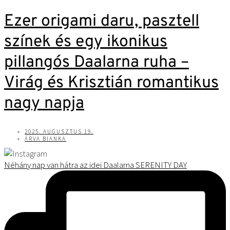
Ezer origami daru, pasztell
színek és egy ikonikus
pillangós Daalarna ruha –
Virág és Krisztián romantikus
nagy napja
2025. AUGUSZTUS 19.
ÁRVA BIANKA
Néhány nap van hátra az idei Daalarna SERENITY DAY