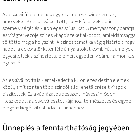
Az esküvő fő elemeinek egyike a merész színek voltak,
amelyeket Meghan választott, hogy kifejezzék a pár
személyiségét és különleges stílusukat. A menyasszony barátja
és virágtervezője színes virágdíszeket alkotott, ami vidámsággal
töltötte meg a helyszínt. A színes tematika végig kísérte a nagy
napot, a dekoratőr különféle árnyalatokat kombinált, amelyek
egyesítették a színpaletta elemeit egyetlen vidám, harmonikus
egésszé.
Az esküvői torta is kiemelkedett a különleges design elemek
közül, amit szintén több színből álló, ehető préselt virágok
díszítettek. Ez a káprázatos desszert művészi módon
illeszkedett az esküvő esztétikájához, természetes és egyben
elegáns kiegészítést adva az ünnephez.
Ünneplés a fenntarthatóság jegyében