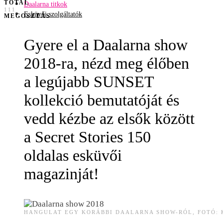
TOTAL
Daalarna titkok
111
Esküvői szolgáltatók
MEGOSZTÁS
Gyere el a Daalarna show
2018-ra, nézd meg élőben
a legújabb SUNSET
kollekció bemutatóját és
vedd kézbe az elsők között
a Secret Stories 150
oldalas esküvői
magazinját!
HANGULAT EGY KORÁBBI DAALARNA SHOW-RÓL, FOTÓ: 