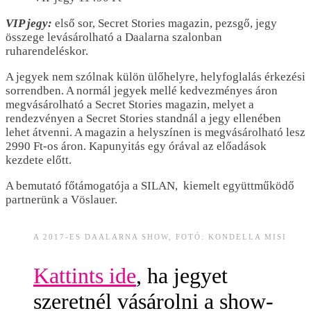
VIP jegy:
első sor, Secret Stories magazin, pezsgő, jegy
összege levásárolható a Daalarna szalonban
ruharendeléskor.
A jegyek nem szólnak külön ülőhelyre, helyfoglalás érkezési
sorrendben. A normál jegyek mellé kedvezményes áron
megvásárolható a Secret Stories magazin, melyet a
rendezvényen a Secret Stories standnál a jegy ellenében
lehet átvenni. A magazin a helyszínen is megvásárolható lesz
2990 Ft-os áron. Kapunyitás egy órával az előadások
kezdete előtt.
A bemutató főtámogatója a SILAN, kiemelt együttműködő
partnerünk a Vöslauer.
A 2017-ES DAALARNA SHOW, FOTÓ: KONDELLA MISI
Kattints ide
, ha jegyet
szeretnél vásárolni a show-