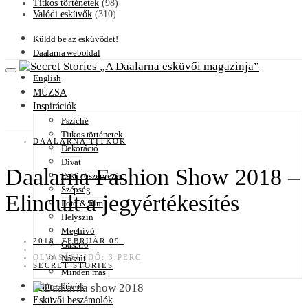
Titkos történetek
(98)
Valódi esküvők
(310)
Küldd be az esküvődet!
Daalarna weboldal
A Daalarna esküvői magazinja
English
MÚZSA
Inspirációk
Psziché
Titkos történetek
DAALARNA TITKOK
Dekoráció
Divat
Daalarna Fashion Show 2018 –
Esküvőszervezés
Szépség
Elindult a jegyértékesítés
Fotó & film
Helyszín
Meghívó
2018. FEBRUÁR 09.
Gasztro
OLVASÁSI IDŐ: 3 PERC
Nászút
SECRET STORIES
Minden más
Sztáresküvők
Esküvői beszámolók