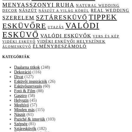
MENYASSZONYI RUHA
NATURAL WEDDING
NÁSZÚT
REAL WEDDING
DECOR
NÁSZÚT A VILÁG KÖRÜL
TIPPEK
SZTÁRESKÜVŐ
SZERELEM
VALÓDI
ESKÜVŐRE
UTAZÁS
ESKÜVŐ
VALÓDI ESKÜVŐK
VERS ÉS KÉP
VIDÉKI ESKÜVŐI HELYSZÍNEK
VIDÉKI ESKÜVŐ
ÉLMÉNYBESZÁMOLÓ
ÁLOMESKÜVŐ
KATEGÓRIÁK
Daalarna titkok
(248)
Dekoráció
(116)
Divat
(127)
Esküvői inspirációk
(26)
Esküvőszervezés
(60)
Fotó & Film
(88)
Gasztro
(58)
Helyszín
(45)
Meghívó
(57)
Minden más
(115)
Nászút
(61)
Psziché & interjúk
(103)
Szépség
(81)
Sztáresküvők
(182)