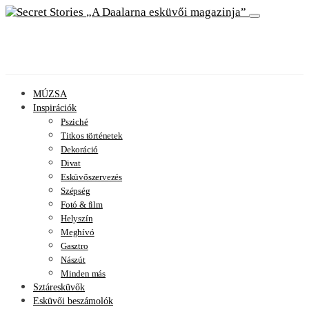
A Daalarna esküvői magazinja
MÚZSA
Inspirációk
Psziché
Titkos történetek
Dekoráció
Divat
Esküvőszervezés
Szépség
Fotó & film
Helyszín
Meghívó
Gasztro
Nászút
Minden más
Sztáresküvők
Esküvői beszámolók