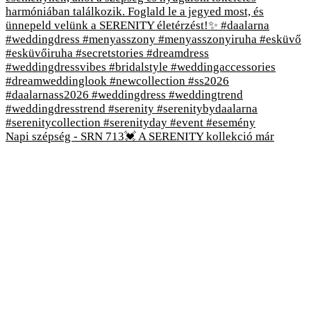
Napi szépség - SRN 713💓 A SERENITY kollekció már