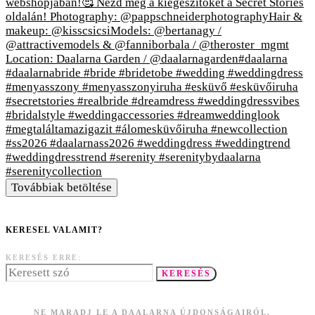
Továbbiak betöltése
KERESEL VALAMIT?
KERESÉS ERRE:
KERESÉS
NE MARADJ LE A DAALARNA ÚJDONSÁGAIRÓL,