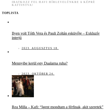
IRATKOZZ FEL HAVI HÍRLEVELÜNKRE A KÉPRE
KATTINTVA!
TOPLISTA
Ilyen volt Tóth Vera és Pauli Zoltán esküvője – Exkluzív
interjú
2023. AUGUSZTUS 18.
Mennyibe kerül egy Daalarna ruha?
2023. OKTÓBER 24.
Rea Milla – Kafi: “Igent mondtam a férfinak, akit szeretek”