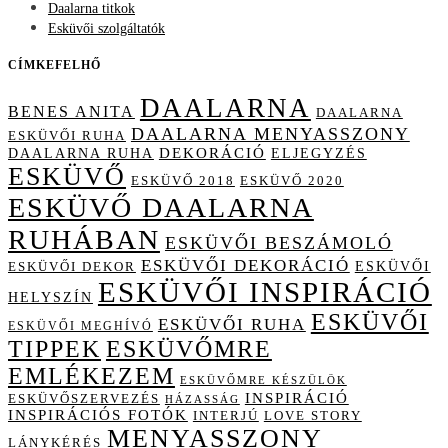
Daalarna titkok
Esküvői szolgáltatók
CÍMKEFELHŐ
DAALARNA
BENES ANITA
DAALARNA
DAALARNA MENYASSZONY
ESKÜVŐI RUHA
DAALARNA RUHA
DEKORÁCIÓ
ELJEGYZÉS
ESKÜVŐ
ESKÜVŐ 2018
ESKÜVŐ 2020
ESKÜVŐ DAALARNA
RUHÁBAN
ESKÜVŐI BESZÁMOLÓ
ESKÜVŐI DEKORÁCIÓ
ESKÜVŐI
ESKÜVŐI DEKOR
ESKÜVŐI INSPIRÁCIÓ
HELYSZÍN
ESKÜVŐI
ESKÜVŐI RUHA
ESKÜVŐI MEGHÍVÓ
TIPPEK
ESKÜVŐMRE
EMLÉKEZEM
ESKÜVŐMRE KÉSZÜLÖK
INSPIRÁCIÓ
ESKÜVŐSZERVEZÉS
HÁZASSÁG
INSPIRÁCIÓS FOTÓK
INTERJÚ
LOVE STORY
MENYASSZONY
LÁNYKÉRÉS