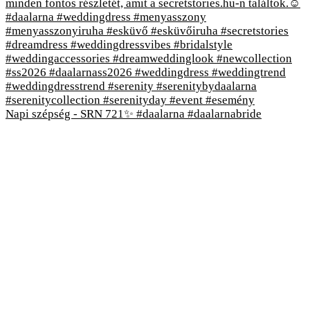
Napi szépség - SRN 721✨ #daalarna #daalarnabride