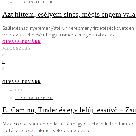
TITKOS TÖRTÉNETEK
Azt hittem, esélyem sincs, mégis engem válas
Születésnapi nyereményjátékunk eredményhirdetését követően mos
veletek, aki elmeséli, hogyan ismerte meg és hívta el az…
OLVASS TOVÁBB
MEGOSZTÁS
0
0
0
OLVASS TOVÁBB
4 MIN
TITKOS TÖRTÉNETEK
El Camino, Tinder és egy lefújt esküvő – Zsu
“Az első esküvőm lemondása után nagyon kiábrándult voltam, de 
történetet osztunk meg veletek a kedvenc…