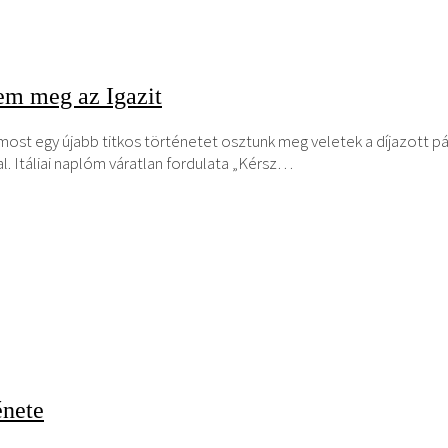
em meg az Igazit
t egy újabb titkos történetet osztunk meg veletek a díjazott pá
. Itáliai naplóm váratlan fordulata „Kérsz…
énete