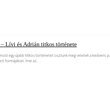
 Lívi és Adrián titkos története
t egy újabb titkos történetet osztunk meg veletek a kedvenc pályá
deó formájában. Íme az…