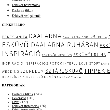
Esküvői beszámolók
Daalarna titkok
Esküvői szolgáltatók
CÍMKEFELHŐ
DAALARNA
BENES ANITA
DAALARNA ESKÜVŐI RUHA
ESKÜVŐ DAALARNA RUHÁBAN
ESK
INSPIRÁCIÓ
ESKÜVŐI RUHA
ESKÜVŐI MEGHÍVÓ
INSPIRÁCIÓ
INSPIRÁCIÓS FOTÓK
INTERJÚ
LOVE STORY
LÁNY
TIPPEK 
SZTÁRESKÜVŐ
SZERELEM
WEDDING
ÉLMÉNYBESZÁMOLÓ
HELYSZÍNEK
ÁLOMESKÜVŐ
KATEGÓRIÁK
Daalarna titkok
(248)
Dekoráció
(116)
Divat
(127)
Esküvői inspirációk
(26)
Esküvőszervezés
(60)