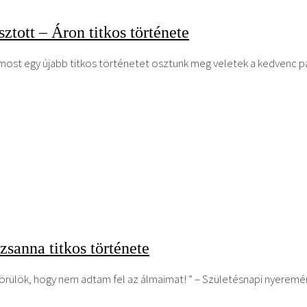
ztott – Áron titkos története
t egy újabb titkos történetet osztunk meg veletek a kedvenc pály
zsanna titkos története
örülök, hogy nem adtam fel az álmaimat! ” – Születésnapi nyerem