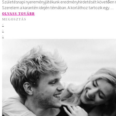
Születésnapi nyereményjátékunk eredményhirdetését követően mos
Szerelem a karantén idején témában. A korláthoz tartozik egy…
OLVASS TOVÁBB
MEGOSZTÁS
0
0
0