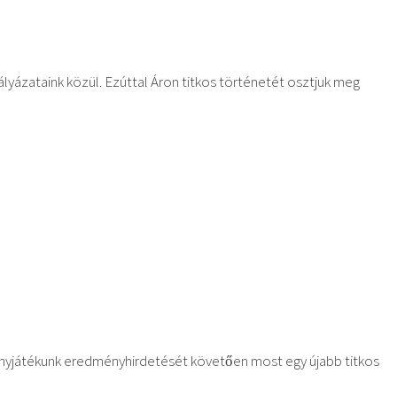
ázataink közül. Ezúttal Áron titkos történetét osztjuk meg
ényjátékunk eredményhirdetését követően most egy újabb titkos