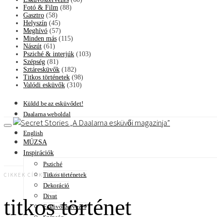
Fotó & Film
(88)
Gasztro
(58)
Helyszín
(45)
Meghívó
(57)
Minden más
(115)
Nászút
(61)
Psziché & interjúk
(103)
Szépség
(81)
Sztáresküvők
(182)
Titkos történetek
(98)
Valódi esküvők
(310)
Küldd be az esküvődet!
Daalarna weboldal
A Daalarna esküvői magazinja
English
MÚZSA
Inspirációk
Psziché
Titkos történetek
CIKKEK CÍMKÉNKÉNT
Dekoráció
Divat
titkos történet
Esküvőszervezés