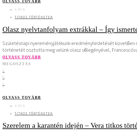
OLVASS TOVÁBB
4 MIN
TITKOS TÖRTÉNETEK
Olasz nyelvtanfolyam extrákkal – Így ismert
Születésnapi nyereményjátékunk eredményhirdetését követően mos
történetét osztotta meg velünk olasz vőlegényével, Francescóval
OLVASS TOVÁBB
MEGOSZTÁS
0
0
0
OLVASS TOVÁBB
4 MIN
TITKOS TÖRTÉNETEK
Szerelem a karantén idején – Vera titkos tört