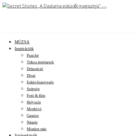
A Daalarna esküvői magazinja
MÚZSA
Inspirációk
Psziché
Titkos történetek
Dekoráció
Divat
Esküvőszervezés
Szépség
Fotó & film
Helyszín
Meghívó
Gasztro
Nászút
Minden más
Sztáresküvők