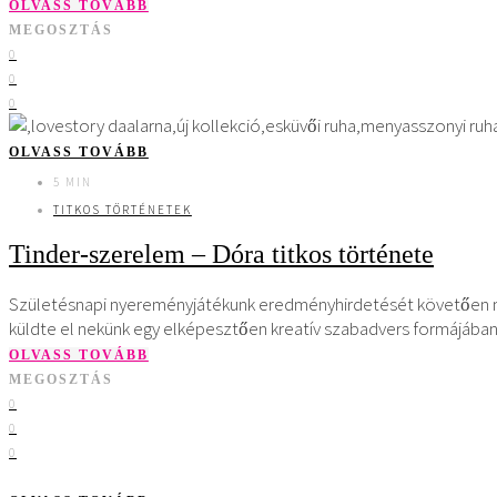
OLVASS TOVÁBB
MEGOSZTÁS
0
0
0
OLVASS TOVÁBB
5 MIN
TITKOS TÖRTÉNETEK
Tinder-szerelem – Dóra titkos története
Születésnapi nyereményjátékunk eredményhirdetését követően mo
küldte el nekünk egy elképesztően kreatív szabadvers formájában 
OLVASS TOVÁBB
MEGOSZTÁS
0
0
0