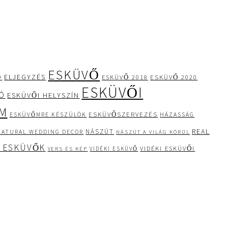
ESKÜVŐ
Ó
ELJEGYZÉS
ESKÜVŐ 2020
ESKÜVŐ 2018
ESKÜVŐI
IÓ
ESKÜVŐI HELYSZÍN
M
ESKÜVŐSZERVEZÉS
ESKÜVŐMRE KÉSZÜLÖK
HÁZASSÁG
REAL
NÁSZÚT
NATURAL WEDDING DECOR
NÁSZÚT A VILÁG KÖRÜL
 ESKÜVŐK
VIDÉKI ESKÜVŐI
VIDÉKI ESKÜVŐ
VERS ÉS KÉP