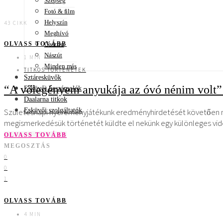
Szépség
Fotó & film
Helyszín
43 CIKK
Meghívó
Gasztro
OLVASS TOVÁBB
Nászút
1 MIN
Minden más
TITKOS TÖRTÉNETEK
Sztáresküvők
“A vőlegényem anyukája az óvó nénim volt” –
Esküvői beszámolók
Daalarna titkok
Esküvői szolgáltatók
Születésnapi nyereményjátékunk eredményhirdetését követően mos
megismerkedésük történetét küldte el nekünk egy különleges vi
OLVASS TOVÁBB
MEGOSZTÁS
0
0
1
OLVASS TOVÁBB
4 MIN