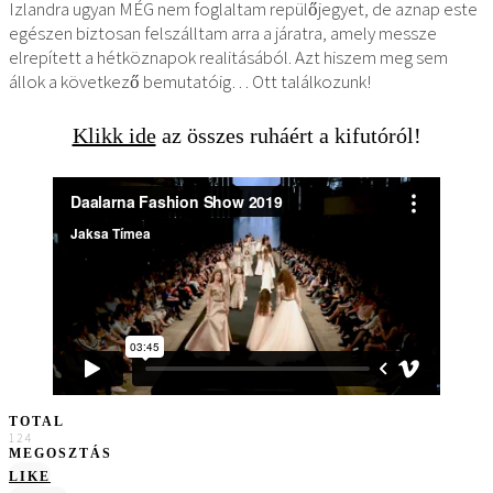
Izlandra ugyan MÉG nem foglaltam repülőjegyet, de aznap este
egészen biztosan felszálltam arra a járatra, amely messze
elrepített a hétköznapok realitásából. Azt hiszem meg sem
állok a következő bemutatóig… Ott találkozunk!
Klikk ide
az összes ruháért a kifutóról!
TOTAL
124
MEGOSZTÁS
LIKE