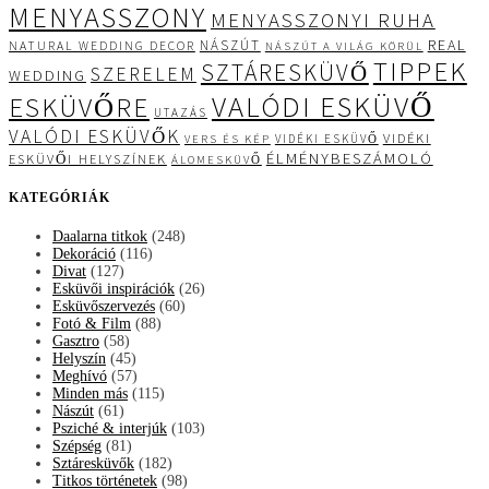
MENYASSZONY
MENYASSZONYI RUHA
REAL
NÁSZÚT
NATURAL WEDDING DECOR
NÁSZÚT A VILÁG KÖRÜL
TIPPEK
SZTÁRESKÜVŐ
SZERELEM
WEDDING
VALÓDI ESKÜVŐ
ESKÜVŐRE
UTAZÁS
VALÓDI ESKÜVŐK
VIDÉKI
VIDÉKI ESKÜVŐ
VERS ÉS KÉP
ÉLMÉNYBESZÁMOLÓ
ESKÜVŐI HELYSZÍNEK
ÁLOMESKÜVŐ
KATEGÓRIÁK
Daalarna titkok
(248)
Dekoráció
(116)
Divat
(127)
Esküvői inspirációk
(26)
Esküvőszervezés
(60)
Fotó & Film
(88)
Gasztro
(58)
Helyszín
(45)
Meghívó
(57)
Minden más
(115)
Nászút
(61)
Psziché & interjúk
(103)
Szépség
(81)
Sztáresküvők
(182)
Titkos történetek
(98)