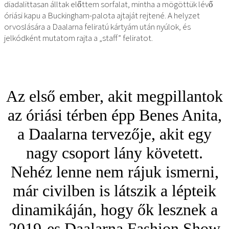
diadalittasan álltak előttem sorfalat, mintha a mögöttük lévő
óriási kapu a Buckingham-palota ajtaját rejtené. A helyzet
orvoslására a Daalarna feliratú kártyám után nyúlok, és
jelkódként mutatom rajta a „staff” feliratot.
Az első ember, akit megpillantok
az óriási térben épp Benes Anita,
a Daalarna tervezője, akit egy
nagy csoport lány követett.
Nehéz lenne nem rájuk ismerni,
már civilben is látszik a lépteik
dinamikáján, hogy ők lesznek a
2019-es Daalarna Fashion Show