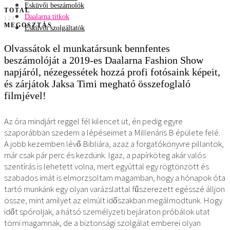
Esküvői beszámolók
TOTAL
Daalarna titkok
124
MEGOSZTÁS
Esküvői szolgáltatók
Olvassátok el munkatársunk bennfentes
beszámolóját a 2019-es Daalarna Fashion Show
napjáról, nézegessétek hozzá profi fotósaink képeit,
és zárjátok Jaksa Timi megható összefoglaló
filmjével!
Az óra mindjárt reggel fél kilencet üt, én pedig egyre
szaporábban szedem a lépéseimet a Millenáris B épülete felé.
A jobb kezemben lévő Bibliára, azaz a forgatókönyvre pillantok,
már csak pár perc és kezdünk. Igaz, a papírköteg akár valós
szentírás is lehetett volna, mert egyúttal egy rögtönzött és
szabados imát is elmorzsoltam magamban, hogy a hónapok óta
tartó munkánk egy olyan varázslattal fűszerezett egésszé álljon
össze, mint amilyet az elmúlt időszakban megálmodtunk. Hogy
időt spóroljak, a hátsó személyzeti bejáraton próbálok utat
törni magamnak, de a biztonsági szolgálat emberei olyan