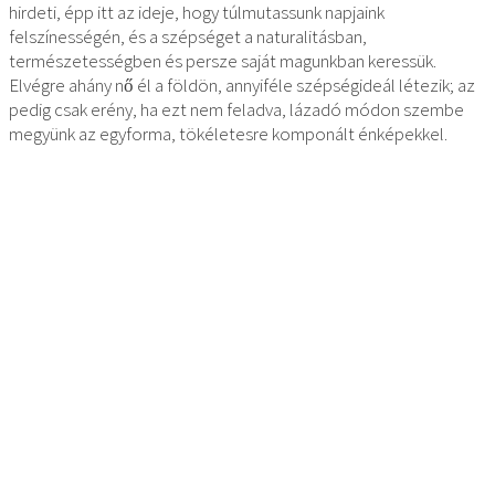
hirdeti, épp itt az ideje, hogy túlmutassunk napjaink
felszínességén, és a szépséget a naturalitásban,
természetességben és persze saját magunkban keressük.
Elvégre ahány nő él a földön, annyiféle szépségideál létezik; az
pedig csak erény, ha ezt nem feladva, lázadó módon szembe
megyünk az egyforma, tökéletesre komponált énképekkel.