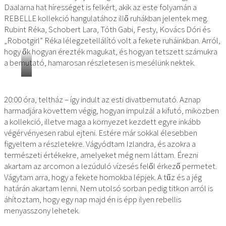
Daalarna hat hírességet is felkért, akik az este folyamán a
REBELLE kollekció hangulatához illő ruhákban jelentek meg.
Rubint Réka, Schobert Lara, Tóth Gabi, Festy, Kovács Dóri és
„Robotgirl” Réka lélegzetellálító volt a fekete ruháinkban. Arról,
hogy ők hogyan érezték magukat, és hogyan tetszett számukra
a bemutató, hamarosan részletesen is mesélünk nektek.
FOTÓK:
HOLECZ
20:00 óra, teltház – így indult az esti divatbemutató. Aznap
ENDRE
harmadjára követtem végig, hogyan impulzál a kifutó, miközben
ÉS
FEKETE
a kollekció, illetve maga a környezet kezdett egyre inkább
CSABA
végérvényesen rabul ejteni. Estére már sokkal élesebben
(FECSA)
figyeltem a részletekre. Vágyódtam Izlandra, és azokra a
természeti értékekre, amelyeket még nem láttam. Érezni
akartam az arcomon a lezúduló vízesés felől érkező permetet.
Vágytam arra, hogy a fekete homokba lépjek. A tűz és a jég
határán akartam lenni. Nem utolsó sorban pedig titkon arról is
áhítoztam, hogy egy nap majd én is épp ilyen rebellis
menyasszony lehetek.