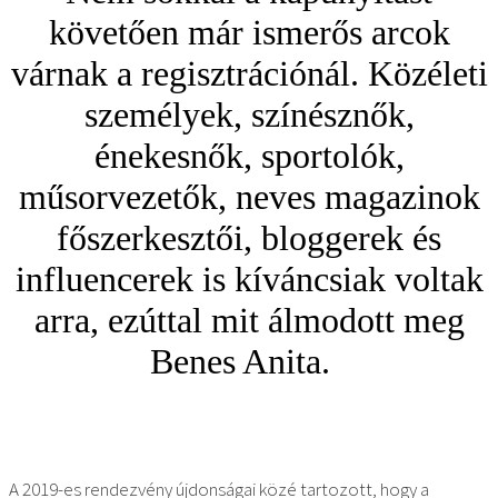
követően már ismerős arcok
várnak a regisztrációnál. Közéleti
személyek, színésznők,
énekesnők, sportolók,
műsorvezetők, neves magazinok
főszerkesztői, bloggerek és
influencerek is kíváncsiak voltak
arra, ezúttal mit álmodott meg
Benes Anita.
A 2019-es rendezvény újdonságai közé tartozott, hogy a