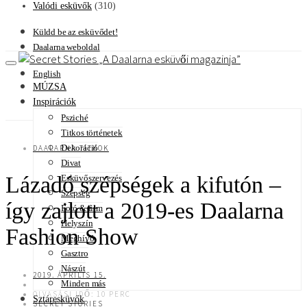
Valódi esküvők
(310)
Küldd be az esküvődet!
Daalarna weboldal
A Daalarna esküvői magazinja
English
MÚZSA
Inspirációk
Psziché
Titkos történetek
Dekoráció
DAALARNA TITKOK
Divat
Lázadó szépségek a kifutón –
Esküvőszervezés
Szépség
így zajlott a 2019-es Daalarna
Fotó & film
Helyszín
Fashion Show
Meghívó
Gasztro
Nászút
2019. ÁPRILIS 15.
Minden más
OLVASÁSI IDŐ: 10 PERC
Sztáresküvők
SECRET STORIES