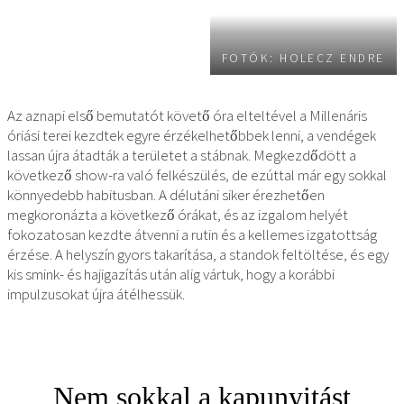
FOTÓK: HOLECZ ENDRE
Az aznapi első bemutatót követő óra elteltével a Millenáris
óriási terei kezdtek egyre érzékelhetőbbek lenni, a vendégek
lassan újra átadták a területet a stábnak. Megkezdődött a
következő show-ra való felkészülés, de ezúttal már egy sokkal
könnyedebb habitusban. A délutáni siker érezhetően
megkoronázta a következő órákat, és az izgalom helyét
fokozatosan kezdte átvenni a rutin és a kellemes izgatottság
érzése. A helyszín gyors takarítása, a standok feltöltése, és egy
kis smink- és hajigazítás után alig vártuk, hogy a korábbi
impulzusokat újra átélhessük.
Nem sokkal a kapunyitást