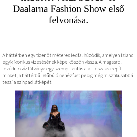
Daalarna Fashion Show első
felvonása.
A háttérben egy tizenöt méteres ledfal húzódik, amelyen Izland
egyik ikonikus vízesésének képe köszön vissza. A magasról
lezúduló víz látványa egy szempillantás alatt északra repít
minket, a háttérből előbújó nehézfüst pedig még misztikusabbá
teszi a színpad látképét.