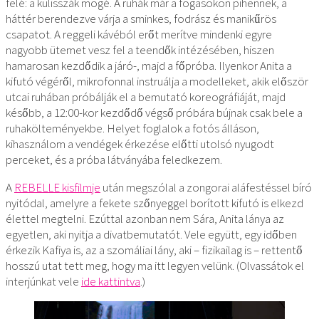
felé: a kulisszák mögé. A ruhák már a fogasokon pihennek, a
háttér berendezve várja a sminkes, fodrász és manikűrös
csapatot. A reggeli kávéból erőt merítve mindenki egyre
nagyobb ütemet vesz fel a teendők intézésében, hiszen
hamarosan kezdődik a járó-, majd a főpróba. Ilyenkor Anita a
kifutó végéről, mikrofonnal instruálja a modelleket, akik először
utcai ruhában próbálják el a bemutató koreográfiáját, majd
később, a 12:00-kor kezdődő végső próbára bújnak csak bele a
ruhakölteményekbe. Helyet foglalok a fotós álláson,
kihasználom a vendégek érkezése előtti utolsó nyugodt
perceket, és a próba látványába feledkezem.
A
REBELLE kisfilmje
után megszólal a zongorai aláfestéssel bíró
nyitódal, amelyre a fekete szőnyeggel borított kifutó is elkezd
élettel megtelni. Ezúttal azonban nem Sára, Anita lánya az
egyetlen, aki nyitja a divatbemutatót. Vele együtt, egy időben
érkezik Kafiya is, az a szomáliai lány, aki – fizikailag is – rettentő
hosszú utat tett meg, hogy ma itt legyen velünk. (Olvassátok el
interjúnkat vele
ide kattintva
.)