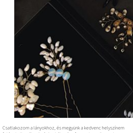
Csatlakozom a lányokhoz, és megyünk a kedvenc helyszínem