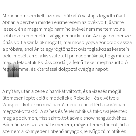
Mondanom sem kell, azonnal bátorító vastaps fogadta őket.
Abban a percben minden elismerésem az övék volt; őszinte
leszek, én a magam majd harminc évével nem mertem volna
több ezer ember előtt végigmenni a kifutón. Az izgalom persze
óriási volt a színfalak mögött; már mosolyogva gondolok vissza
a próbára, ahol Anita egy rögtönzött ovis foglalkozás keretein
belül mesélt arról a kis született primadonnáknak, hogy mi lesz
majd a feladatuk. És láss csodát, a felnőtteket meghazudtoló
fegyelemmel és kitartással dolgozták végig a napot.
FOTÓK:
HOLECZ
ENDRE
A nyitány után a zene dinamikát váltott, és a vízesés mögül
ÉS
ütemesen léptek elő a modellek a Rebelle – és elvétve a
FEKETE
CSABA
Whisper – kollekció ruháiban. A menetrend eltért a korábban
(FECSA)
megszokottaktól. A színes és fehér ruhák váltakozva jelentek
meg a pódiumon, friss színfoltot adva a show hangulatívéhez.
Bár már az összes ruhát ismertem, mégis ütemes táncot járt a
szemem a könnyedén libbenő anyagok, lenyűgöző minták és