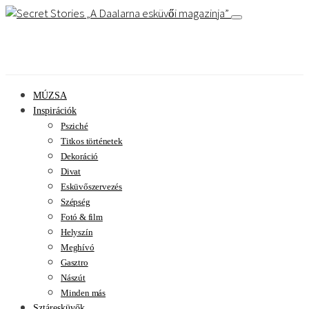
A Daalarna esküvői magazinja
MÚZSA
Inspirációk
Psziché
Titkos történetek
Dekoráció
Divat
Esküvőszervezés
Szépség
Fotó & film
Helyszín
Meghívó
Gasztro
Nászút
Minden más
Sztáresküvők