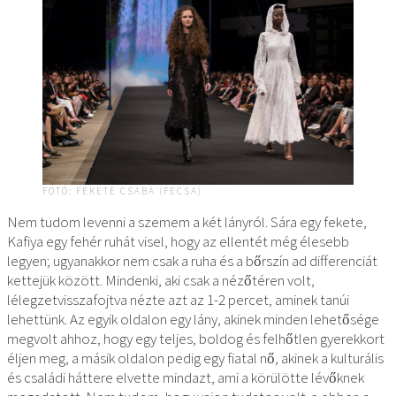
FOTÓ: FEKETE CSABA (FECSA)
Nem tudom levenni a szemem a két lányról. Sára egy fekete,
Kafiya egy fehér ruhát visel, hogy az ellentét még élesebb
legyen; ugyanakkor nem csak a ruha és a bőrszín ad differenciát
kettejük között. Mindenki, aki csak a nézőtéren volt,
lélegzetvisszafojtva nézte azt az 1-2 percet, aminek tanúi
lehettünk. Az egyik oldalon egy lány, akinek minden lehetősége
megvolt ahhoz, hogy egy teljes, boldog és felhőtlen gyerekkort
éljen meg, a másik oldalon pedig egy fiatal nő, akinek a kulturális
és családi háttere elvette mindazt, ami a körülötte lévőknek