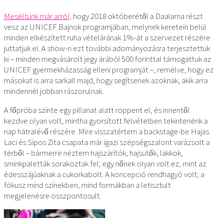
Meséltünk már arról,
hogy 2018 októberétől a Daalarna részt
vesz az UNICEF Bajnok programjában, melynek keretein belül
minden elkészített ruha vételárának 1%-át a szervezet részére
juttatjuk el. A show-n ezt további adományozásra terjesztettük
ki – minden megvásárolt jegy árából 500 forinttal támogattuk az
UNICEF gyermekházasság elleni programját –, remélve, hogy ez
másokat is arra sarkall majd, hogy segítsenek azoknak, akik arra
mindennél jobban rászorulnak.
A főpróba szinte egy pillanat alatt röppent el, és innentől
kezdve olyan volt, mintha gyorsított felvételben tekintenénk a
nap hátralévő részére. Mire visszatértem a backstage-be Hajas
Laci és Sípos Zita csapata már igazi szépségszalont varázsolt a
térből – bármerre néztem hajszárítók, hajsütők, lakkok,
sminkpaletták sorakoztak fel; egy nőnek olyan volt ez, mint az
édesszájúaknak a cukorkabolt. A koncepció rendhagyó volt, a
fókusz mind színekben, mind formákban a letisztult
megjelenésre összpontosult.