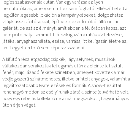
légies szabásvonalak után. Van egy varázsa az ilyen
bemutatóknak, amely semmihez sem fogható. Elkészítheted a
legkülönlegesebb lokáción a kampányképeket, dolgozhatsz
világklasszis fotósokkal, építhetsz ezer fotóból álló online
galériát, de azt az élményt, amit ebben a fél órában kapsz, azt
nem pótolhatja semmi. Itt látszik igazán a ruhák kivitelezése,
játéka, anyaghasználata, esése, varrása, itt kel igazán életre az,
amit egyetlen fotó sem képes visszaadni.
A kifutón részletgazdag csipkék, lágy selymek, muszlinok
váltakozóan sorakoztak fel egymás után az eleinte letisztult
fehér, majd lázadó fekete színekben, amelyet követtek a már
védjegyszerű színátmenetes, illetve printelt anyagok, valamint a
legváltozatosabb kivitelezések és formák. A show-t ezúttal
rendhagyó módon az esélyi ruhák zárták, szinte (el)várható volt,
hogy egy rebellis kollekció ne a már megszokott, hagyományos
úton érjen véget.