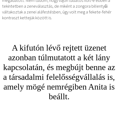
megadatott. Nem tudom, hogy vajon tudatos volt-e ebben a
tekintetben a zeneválasztás, de miként a zongora billentyűi
váltakoztak a zenei aláfestésben, úgy volt meg a fekete-fehér
kontraszt kettejük között is.
A kifutón lévő rejtett üzenet
azonban túlmutatott a két lány
kapcsolatán, és megbújt benne az
a társadalmi felelősségvállalás is,
amely mögé nemrégiben Anita is
beállt.