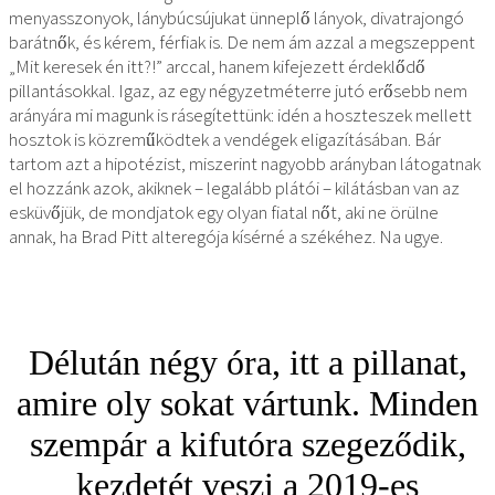
menyasszonyok, lánybúcsújukat ünneplő lányok, divatrajongó
barátnők, és kérem, férfiak is. De nem ám azzal a megszeppent
„Mit keresek én itt?!” arccal, hanem kifejezett érdeklődő
pillantásokkal. Igaz, az egy négyzetméterre jutó erősebb nem
arányára mi magunk is rásegítettünk: idén a hoszteszek mellett
hosztok is közreműködtek a vendégek eligazításában. Bár
tartom azt a hipotézist, miszerint nagyobb arányban látogatnak
el hozzánk azok, akiknek – legalább plátói – kilátásban van az
esküvőjük, de mondjatok egy olyan fiatal nőt, aki ne örülne
annak, ha Brad Pitt alteregója kísérné a székéhez. Na ugye.
Délután négy óra, itt a pillanat,
amire oly sokat vártunk. Minden
szempár a kifutóra szegeződik,
kezdetét veszi a 2019-es