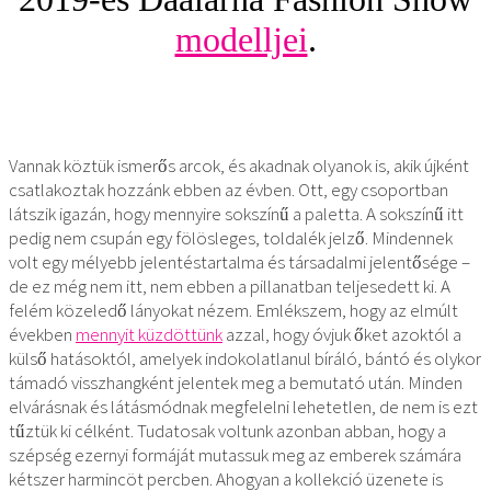
modelljei
.
Vannak köztük ismerős arcok, és akadnak olyanok is, akik újként
csatlakoztak hozzánk ebben az évben. Ott, egy csoportban
látszik igazán, hogy mennyire sokszínű a paletta. A sokszínű itt
pedig nem csupán egy fölösleges, toldalék jelző. Mindennek
volt egy mélyebb jelentéstartalma és társadalmi jelentősége –
de ez még nem itt, nem ebben a pillanatban teljesedett ki. A
felém közeledő lányokat nézem. Emlékszem, hogy az elmúlt
években
mennyit küzdöttünk
azzal, hogy óvjuk őket azoktól a
külső hatásoktól, amelyek indokolatlanul bíráló, bántó és olykor
támadó visszhangként jelentek meg a bemutató után. Minden
elvárásnak és látásmódnak megfelelni lehetetlen, de nem is ezt
tűztük ki célként. Tudatosak voltunk azonban abban, hogy a
szépség ezernyi formáját mutassuk meg az emberek számára
kétszer harmincöt percben. Ahogyan a kollekció üzenete is