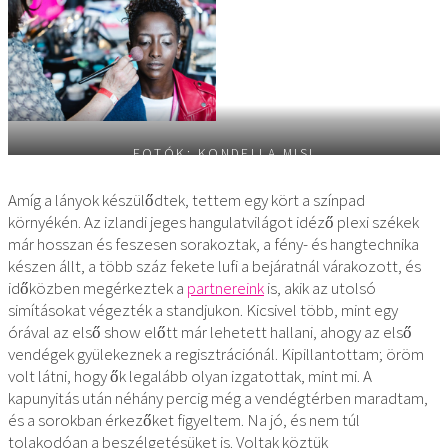
FOTÓK: KONDELLA MISI
Amíg a lányok készülődtek, tettem egy kört a színpad
környékén. Az izlandi jeges hangulatvilágot idéző plexi székek
már hosszan és feszesen sorakoztak, a fény- és hangtechnika
készen állt, a több száz fekete lufi a bejáratnál várakozott, és
időközben megérkeztek a
partnereink
is, akik az utolsó
simításokat végezték a standjukon. Kicsivel több, mint egy
órával az első show előtt már lehetett hallani, ahogy az első
vendégek gyülekeznek a regisztrációnál. Kipillantottam; öröm
volt látni, hogy ők legalább olyan izgatottak, mint mi. A
kapunyitás után néhány percig még a vendégtérben maradtam,
és a sorokban érkezőket figyeltem. Na jó, és nem túl
tolakodóan a beszélgetésüket is. Voltak köztük