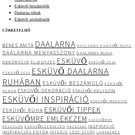
Esküvői beszámolók
Daalarna titkok
Esküvői szolgáltatók
CÍMKEFELHŐ
DAALARNA
BENES ANITA
DAALARNA ESKÜVŐI RUHA
DAALARNA MENYASSZONY
DAALARNA RUHA
ESKÜVŐ
DEKORÁCIÓ
ELJEGYZÉS
ESKÜVŐ 2018
ESKÜVŐ DAALARNA
ESKÜVŐ 2020
RUHÁBAN
ESKÜVŐI BESZÁMOLÓ
ESKÜVŐI
ESKÜVŐI DEKORÁCIÓ
ESKÜVŐI HELYSZÍN
DEKOR
ESKÜVŐI INSPIRÁCIÓ
ESKÜVŐI MEGHÍVÓ
ESKÜVŐI TIPPEK
ESKÜVŐI RUHA
ESKÜVŐMRE EMLÉKEZEM
ESKÜVŐMRE
INSPIRÁCIÓ
ESKÜVŐSZERVEZÉS
KÉSZÜLÖK
HÁZASSÁG
INSPIRÁCIÓS FOTÓK
INTERJÚ
LOVE STORY
LÁNYKÉRÉS