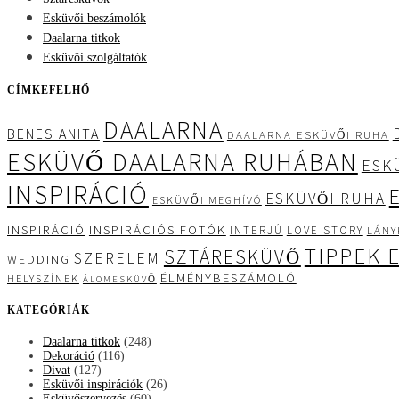
Esküvői beszámolók
Daalarna titkok
Esküvői szolgáltatók
CÍMKEFELHŐ
DAALARNA
BENES ANITA
DAALARNA ESKÜVŐI RUHA
ESKÜVŐ DAALARNA RUHÁBAN
ESK
INSPIRÁCIÓ
ESKÜVŐI RUHA
ESKÜVŐI MEGHÍVÓ
INSPIRÁCIÓ
INSPIRÁCIÓS FOTÓK
INTERJÚ
LOVE STORY
LÁNY
TIPPEK 
SZTÁRESKÜVŐ
SZERELEM
WEDDING
ÉLMÉNYBESZÁMOLÓ
HELYSZÍNEK
ÁLOMESKÜVŐ
KATEGÓRIÁK
Daalarna titkok
(248)
Dekoráció
(116)
Divat
(127)
Esküvői inspirációk
(26)
Esküvőszervezés
(60)