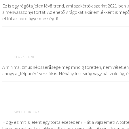
Ez is egy régóta jelen lévő trend, ami szakértők szerint 2021-ben
a menyasszonyi tortát. Az ehető virágokat akár emlékként is meg
ettől az apró figyelmességtől.
CLARA JUNG
A minimalizmus népszerűsége még mindig töretlen, nem véletlen t
ahogy a „félpucér” verziók is. Néhány friss virág vagy pár zöld ág,
SWEET ON CAKE
Hogy ez mit is jelent egy torta esetében? Hát a vajkrémet! A tölt
hercegre hallgattok, akkor adtok neki egy esélyt. A pár citromos