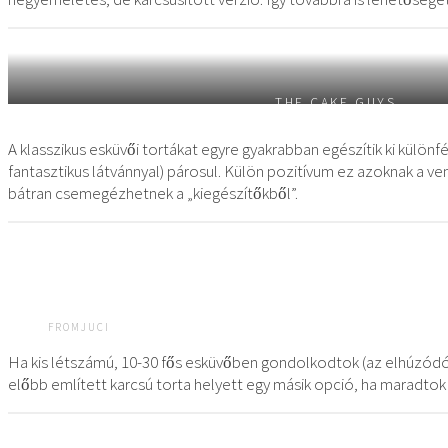
THE CAKE GUYS
A klasszikus esküvői tortákat egyre gyakrabban egészítik ki külö
fantasztikus látvánnyal) párosul. Külön pozitívum ez azoknak a ven
bátran csemegézhetnek a „kiegészítőkből”.
FROMJUCI
Ha kis létszámú, 10-30 fős esküvőben gondolkodtok (az elhúzódó 
előbb említett karcsú torta helyett egy másik opció, ha maradtok