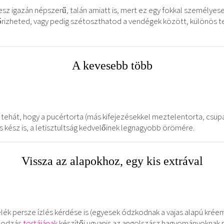
 lesz igazán népszerű, talán amiatt is, mert ez egy fokkal személye
őrizheted, vagy pedig szétoszthatod a vendégek között, különös t
A kevesebb több
ehát, hogy a pucértorta (más kifejezésekkel meztelentorta, csupa
 és kész is, a letisztultság kedvelőinek legnagyobb örömére.
Vissza az alapokhoz, egy kis extrával
elék persze ízlés kérdése is (egyesek ódzkodnak a vajas alapú kréem
-bodzás
tortájának
készítői ugyanis az angolszász hagyományoknak 