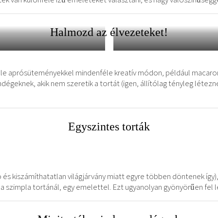
Halmozd az élvezeteket!
nféle aprósüteményekkel mindenféle kreatív módon, például macaronn
dégeknek, akik nem szeretik a tortát (igen, állítólag tényleg létez
Egyszintes torták
és kiszámíthatatlan világjárvány miatt egyre többen döntenek így)
 a szimpla tortánál, egy emelettel. Ezt ugyanolyan gyönyörűen fel 