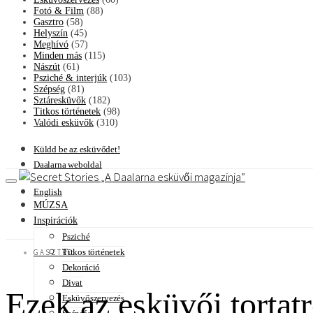
Fotó & Film
(88)
Gasztro
(58)
Helyszín
(45)
Meghívó
(57)
Minden más
(115)
Nászút
(61)
Psziché & interjúk
(103)
Szépség
(81)
Sztáresküvők
(182)
Titkos történetek
(98)
Valódi esküvők
(310)
Küldd be az esküvődet!
Daalarna weboldal
A Daalarna esküvői magazinja
English
MÚZSA
Inspirációk
Psziché
Titkos történetek
GASZTRO
Dekoráció
Divat
Ezek az esküvői torta
Esküvőszervezés