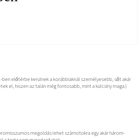
-ben előtérbe kerülnek a korábbiaknál személyesebb, sőt akár
tek el, hiszen az talán még fontosabb, mint a külcsíny maga.)
mpromisszumos megoldás lehet számotokra egy akár három-
l a torta sem marad rajtatok.