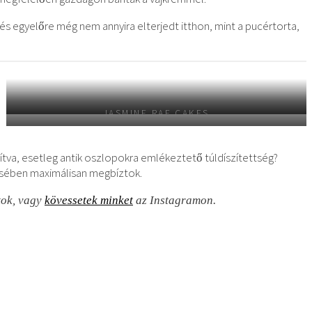
 és egyelőre még nem annyira elterjedt itthon, mint a pucértorta,
JASMINE RAE CAKES
BY ALETOSO
ítva, esetleg antik oszlopokra emlékeztető túldíszítettség?
zlésében maximálisan megbíztok.
tok, vagy
kövessetek minket
az Instagramon.