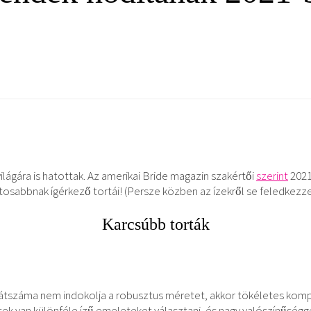
ágára is hatottak. Az amerikai Bride magazin szakértői
szerint
2021
atosabbnak ígérkező tortái! (Persze közben az ízekről se feledkezze
Karcsúbb torták
látszáma nem indokolja a robusztus méretet, akkor tökéletes ko
tek van különféle ízű emeleteket választani, és nagy valószínűségge