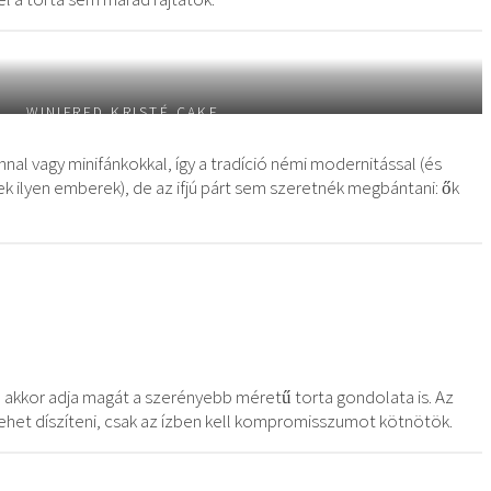
WINIFRED KRISTÉ CAKE
al vagy minifánkokkal, így a tradíció némi modernitással (és
nek ilyen emberek), de az ifjú párt sem szeretnék megbántani: ők
, akkor adja magát a szerényebb méretű torta gondolata is. Az
lehet díszíteni, csak az ízben kell kompromisszumot kötnötök.