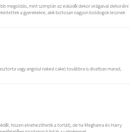
sebb megoldás, mint szimplán az esküvői dekor virágaival dekorálni
ekintettek a gyerekekre, akik biztosan nagyon boldogok lesznek
sztorta vagy angolul naked cake) továbbra is divatban marad,
ktől, hiszen elnehezíthetik a tortát), de ha Meghanra és Harry
megfelelően gazdagon bántak a vajkrémmel.