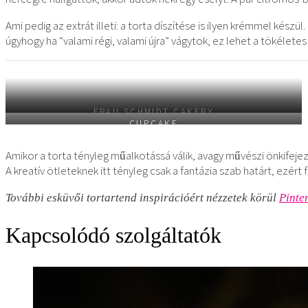
Ami pedig az extrát illeti: a torta díszítése is ilyen krémmel kés
úgyhogy ha “valami régi, valami újra” vágytok, ez lehet a tökélete
FRAU SCHMIDT CAKERY
CUPCAKE
Amikor a torta tényleg műalkotássá válik, avagy művészi önkifeje
A kreatív ötleteknek itt tényleg csak a fantázia szab határt, ezér
További esküvői tortartend inspirációért nézzetek körül
Pinte
Kapcsolódó szolgáltatók