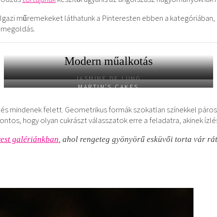
zül. Igazi műremekeket láthatunk a Pinteresten ebben a kategóriában,
s megoldás.
Modern műalkotás
JASMINE DE LUNG
MARTIN’S CAKES
zés mindenek felett. Geometrikus formák szokatlan színekkel páros
t fontos, hogy olyan cukrászt válasszatok erre a feladatra, akinek í
rest galériánkban
, ahol rengeteg gyönyörű esküvői torta vár rá