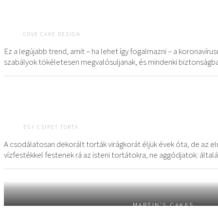
COVE CAKE DESIGN
Ez a legújabb trend, amit – ha lehet így fogalmazni – a koronavír
szabályok tökéletesen megvalósuljanak, és mindenki biztonságban 
EGY CSIPET TORTA
A csodálatosan dekorált torták virágkorát éljük évek óta, de az e
vízfestékkel festenek rá az isteni tortátokra, ne aggódjatok: álta
MARTIN’S CAKES