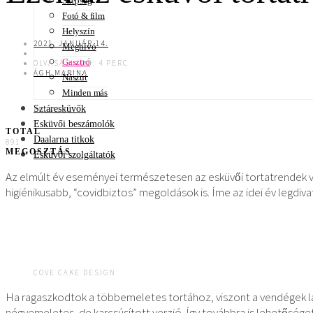
Szépség
Fotó & film
Helyszín
2021. JANUÁR 14.
Meghívó
Gasztro
OLVASÁSI IDŐ: 4 PERC
ÁGH MARINA
Nászút
Minden más
Sztáresküvők
FROMJUCI
Esküvői beszámolók
TOTAL
Daalarna titkok
891
MEGOSZTÁS
Esküvői szolgáltatók
Az elmúlt év eseményei természetesen az esküvői tortatrendek vil
higiénikusabb, “covidbiztos” megoldások is. Íme az idei év legdiv
COVE CAKE DESIGN
Ha ragaszkodtok a többemeletes tortához, viszont a vendégek 
négyemeletes, de karcsúsított verzió. Így továbbra is lehetősége