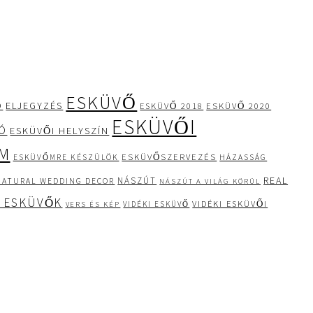
ESKÜVŐ
Ó
ELJEGYZÉS
ESKÜVŐ 2020
ESKÜVŐ 2018
ESKÜVŐI
IÓ
ESKÜVŐI HELYSZÍN
M
ESKÜVŐSZERVEZÉS
ESKÜVŐMRE KÉSZÜLÖK
HÁZASSÁG
REAL
NÁSZÚT
NATURAL WEDDING DECOR
NÁSZÚT A VILÁG KÖRÜL
 ESKÜVŐK
VIDÉKI ESKÜVŐI
VIDÉKI ESKÜVŐ
VERS ÉS KÉP