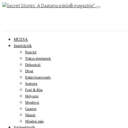
A Daalarna esküvői magazinja
MÚZSA
Inspirációk
Psziché
Titkos történetek
Dekoráció
Divat
Esküvőszervezés
Szépség
Fotó & film
Helyszín
Meghívó
Gasztro
Nászút
Minden más
Sztáresküvők