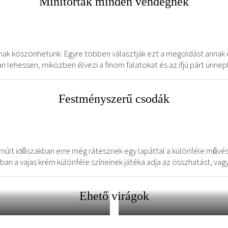
Minitorták minden vendégnek
usnak köszönhetünk. Egyre többen választják ezt a megoldást annak é
lehessen, miközben élvezi a finom falatokat és az ifjú párt ünnepl
Festményszerű csodák
lmúlt időszakban erre még rátesznek egy lapáttal a különféle művés
lában a vajas krém különféle színeinek játéka adja az összhatást, va
Ehető virágok