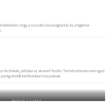
rdeklében, hogy a szociális távolságtartás és a higiéniai
i.
zi technikák, például az akvarell festés. Természetesen nem igazi
gy pedig ehető ételfestéket használnak.
MARTIN’S CAKES