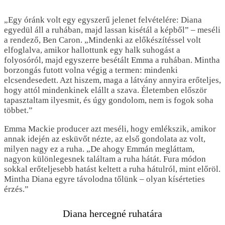
„Egy óránk volt egy egyszerű jelenet felvételére: Diana
egyedül áll a ruhában, majd lassan kisétál a képből” – meséli
a rendező, Ben Caron. „Mindenki az előkészítéssel volt
elfoglalva, amikor hallottunk egy halk suhogást a
folyosóról, majd egyszerre besétált Emma a ruhában. Mintha
borzongás futott volna végig a termen: mindenki
elcsendesedett. Azt hiszem, maga a látvány annyira erőteljes,
hogy attól mindenkinek elállt a szava. Életemben először
tapasztaltam ilyesmit, és úgy gondolom, nem is fogok soha
többet.”
Emma Mackie producer azt meséli, hogy emlékszik, amikor
annak idején az esküvőt nézte, az első gondolata az volt,
milyen nagy ez a ruha. „De ahogy Emmán megláttam,
nagyon különlegesnek találtam a ruha hátát. Fura módon
sokkal erőteljesebb hatást keltett a ruha hátulról, mint előröl.
Mintha Diana egyre távolodna tőlünk – olyan kísérteties
érzés.”
Diana hercegné ruhatára