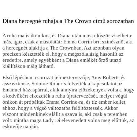
Diana hercegné ruhája a The Crown című sorozatban
A ruha ma is ikonikus, és Diana után most először viselhette
más, igaz, csak a másolatát: Emma Corrin brit színésznő, aki
a hercegnét alakítja a The Crownban. Azt azonban olyan
precízen késztették el, hogy a megszólalásig hasonlít az
eredetire, amely egyébként a Diana emlékét őrző utazó
kiállításon máig látható.
Első lépésben a sorozat jelmeztervezője, Amy Roberts és
asszisztense, Sidonie Roberts felvették a kapcsolatot az
Emanuel házaspárral, akik annyira előzékenyek voltak, hogy
a kedvükért elkezdték a ruha újratervezését, melyet végül
órákon át próbáltak Emma Corrine-ra, és tíz ember kellet
ahhoz, hogy a végső változatba felöltöztessék. Akkor
viszont mindenkinek elállt a szava is, aki csak a teremben
volt: mintha maga Lady Di elevenedett volna meg előttük, az
esküvője napján.