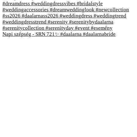
Napi szépség - SRN 721✨ #daalarna #daalarnabride