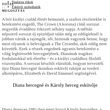
Daalarna titkok
TOTAL
Esküvői szolgáltatók
11
MEGOSZTÁS
A brit királyi család életét bemutató, a szaftos részletekbe is
betekintést engedő, The Crown (A korona) című sorozat
negyedik évadához érkezett néhány napja. A méltán
népszerű sorozat új epizódjait talán még az eddigieknél is
jobban várták a rajongók, sőt, biztosak vagyunk benne, hogy
most olyanok is belevágnak a The Crownba, akik eddig nem
követték. Ezek a részek engednek ugyanis betekintést a
világ leghíresebb hercegnéjének, Dianának tragikus
fordulatokkal teli életébe – és a királyi családhoz fűződő
viszonyába. A sorozat készítői elárulták, hogyan tervezték
újra Diana hercegné ikonikus esküvői ruháját az eredeti
alkotópáros, Elizabeth és David Emanuel segítségével.
Diana hercegné és Károly herceg esküvője
Diana Spencer 1981-ben ment hozzá Károly herceghez, a