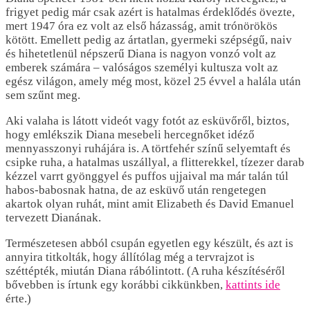
frigyet pedig már csak azért is hatalmas érdeklődés övezte,
mert 1947 óra ez volt az első házasság, amit trónörökös
kötött. Emellett pedig az ártatlan, gyermeki szépségű, naiv
és hihetetlenül népszerű Diana is nagyon vonzó volt az
emberek számára – valóságos személyi kultusza volt az
egész világon, amely még most, közel 25 évvel a halála után
sem szűnt meg.
Aki valaha is látott videót vagy fotót az esküvőről, biztos,
hogy emlékszik Diana mesebeli hercegnőket idéző
mennyasszonyi ruhájára is. A törtfehér színű selyemtaft és
csipke ruha, a hatalmas uszállyal, a flitterekkel, tízezer darab
kézzel varrt gyönggyel és puffos ujjaival ma már talán túl
habos-babosnak hatna, de az esküvő után rengetegen
akartok olyan ruhát, mint amit Elizabeth és David Emanuel
tervezett Dianának.
Természetesen abból csupán egyetlen egy készült, és azt is
annyira titkolták, hogy állítólag még a tervrajzot is
széttépték, miután Diana rábólintott. (A ruha készítéséről
bővebben is írtunk egy korábbi cikkünkben,
kattints ide
érte.)