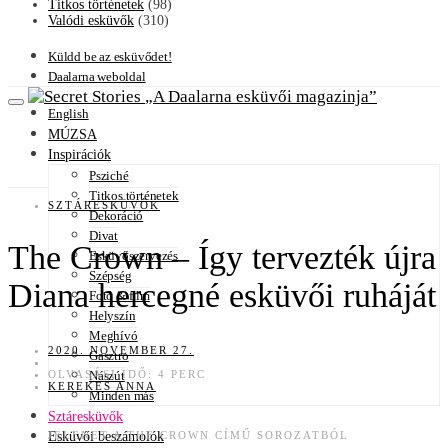
Titkos történetek
(98)
Valódi esküvők
(310)
Küldd be az esküvődet!
Daalarna weboldal
A Daalarna esküvői magazinja
English
MÚZSA
Inspirációk
Psziché
Titkos történetek
SZTÁRESKÜVŐK
Dekoráció
Divat
The Crown – Így tervezték újra
Esküvőszervezés
Szépség
Diana hercegné esküvői ruháját
Fotó & film
Helyszín
Meghívó
2020. NOVEMBER 27.
Gasztro
OLVASÁSI IDŐ: 4 PERC
Nászút
KEREKES ANNA
Minden más
Sztáresküvők
JELENET A THE CROWN CÍMŰ SOROZATBÓL
Esküvői beszámolók