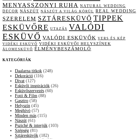
MENYASSZONYI RUHA
NATURAL WEDDING
NÁSZÚT
REAL WEDDING
DECOR
NÁSZÚT A VILÁG KÖRÜL
TIPPEK
SZTÁRESKÜVŐ
SZERELEM
VALÓDI
ESKÜVŐRE
UTAZÁS
ESKÜVŐ
VALÓDI ESKÜVŐK
VERS ÉS KÉP
VIDÉKI ESKÜVŐI HELYSZÍNEK
VIDÉKI ESKÜVŐ
ÉLMÉNYBESZÁMOLÓ
ÁLOMESKÜVŐ
KATEGÓRIÁK
Daalarna titkok
(248)
Dekoráció
(116)
Divat
(127)
Esküvői inspirációk
(26)
Esküvőszervezés
(60)
Fotó & Film
(88)
Gasztro
(58)
Helyszín
(45)
Meghívó
(57)
Minden más
(115)
Nászút
(61)
Psziché & interjúk
(103)
Szépség
(81)
Sztáresküvők
(182)