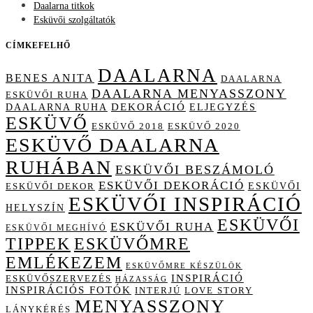
Daalarna titkok
Esküvői szolgáltatók
CÍMKEFELHŐ
DAALARNA
BENES ANITA
DAALARNA
DAALARNA MENYASSZONY
ESKÜVŐI RUHA
DAALARNA RUHA
DEKORÁCIÓ
ELJEGYZÉS
ESKÜVŐ
ESKÜVŐ 2018
ESKÜVŐ 2020
ESKÜVŐ DAALARNA
RUHÁBAN
ESKÜVŐI BESZÁMOLÓ
ESKÜVŐI DEKORÁCIÓ
ESKÜVŐI
ESKÜVŐI DEKOR
ESKÜVŐI INSPIRÁCIÓ
HELYSZÍN
ESKÜVŐI
ESKÜVŐI RUHA
ESKÜVŐI MEGHÍVÓ
TIPPEK
ESKÜVŐMRE
EMLÉKEZEM
ESKÜVŐMRE KÉSZÜLÖK
INSPIRÁCIÓ
ESKÜVŐSZERVEZÉS
HÁZASSÁG
INSPIRÁCIÓS FOTÓK
INTERJÚ
LOVE STORY
MENYASSZONY
LÁNYKÉRÉS