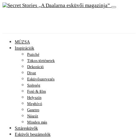
A Daalarna esküvői magazinja
MÚZSA
Inspirációk
Psziché
Titkos történetek
Dekoráció
Divat
Esküvőszervezés
Szépség
Fotó & film
Helyszín
Meghívó
Gasztro
Nászút
Minden más
Sztáresküvők
Esküvői beszámolók