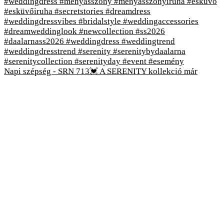
Napi szépség - SRN 713💓 A SERENITY kollekció már