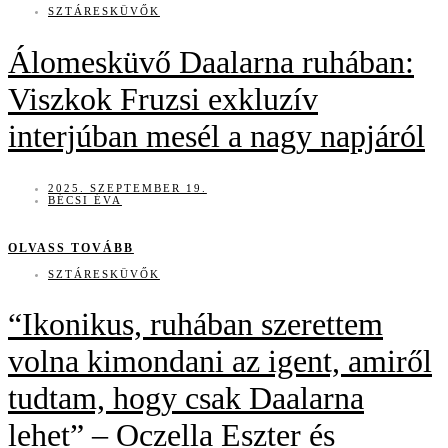
SZTÁRESKÜVŐK
Álomesküvő Daalarna ruhában:
Viszkok Fruzsi exkluzív
interjúban mesél a nagy napjáról
2025. SZEPTEMBER 19.
BÉCSI ÉVA
OLVASS TOVÁBB
SZTÁRESKÜVŐK
“Ikonikus, ruhában szerettem
volna kimondani az igent, amiről
tudtam, hogy csak Daalarna
lehet” – Oczella Eszter és