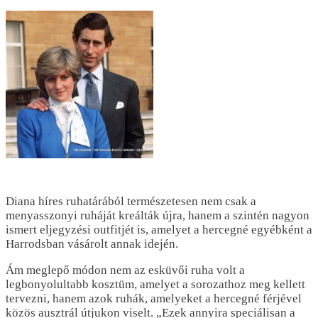
Diana híres ruhatárából természetesen nem csak a
menyasszonyi ruháját kreálták újra, hanem a szintén nagyon
ismert eljegyzési outfitjét is, amelyet a hercegné egyébként a
Harrodsban vásárolt annak idején.
Ám meglepő módon nem az esküvői ruha volt a
legbonyolultabb kosztüm, amelyet a sorozathoz meg kellett
tervezni, hanem azok ruhák, amelyeket a hercegné férjével
közös ausztrál útjukon viselt. „Ezek annyira speciálisan a