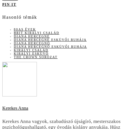
PIN IT
Hasonló témák
80AS ÉVEK
BRIT KIRÁLYI CSALÁD
DIANA HERCEGNÉ
DIANA HERCEGNÉ ESKÜVŐI RUHÁJA
DIANA HERCEGNŐ
DIANA HERCEGNŐ ESKÜVŐI RUHÁJA
KIRÁLYI CSALÁD
KIRÁLYI ESKÜVŐ
THE CROWN SOROZAT
Kerekes Anna
Kerekes Anna vagyok, szabadúszó újságíró, mesterszakos
pszichológushallgató, egy óvodás kislány anyukája. Húsz