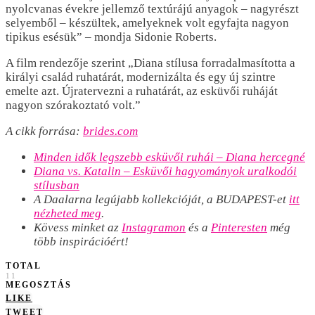
nyolcvanas évekre jellemző textúrájú anyagok – nagyrészt
selyemből – készültek, amelyeknek volt egyfajta nagyon
tipikus esésük” – mondja Sidonie Roberts.
A film rendezője szerint „Diana stílusa forradalmasította a
királyi család ruhatárát, modernizálta és egy új szintre
emelte azt. Újratervezni a ruhatárát, az esküvői ruháját
nagyon szórakoztató volt.”
A cikk forrása:
brides.com
Minden idők legszebb esküvői ruhái – Diana hercegné
Diana vs. Katalin – Esküvői hagyományok uralkodói
stílusban
A Daalarna legújabb kollekcióját, a BUDAPEST-et
itt
nézheted meg
.
Kövess minket az
Instagramon
és a
Pinteresten
még
több inspirációért!
TOTAL
11
MEGOSZTÁS
LIKE
TWEET