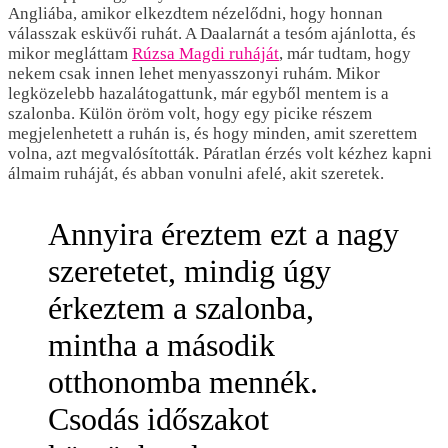
Angliába, amikor elkezdtem nézelődni, hogy honnan
válasszak esküvői ruhát. A Daalarnát a tesóm ajánlotta, és
mikor megláttam
Rúzsa Magdi ruháját
, már tudtam, hogy
nekem csak innen lehet menyasszonyi ruhám. Mikor
legközelebb hazalátogattunk, már egyből mentem is a
szalonba. Külön öröm volt, hogy egy picike részem
megjelenhetett a ruhán is, és hogy minden, amit szerettem
volna, azt megvalósították. Páratlan érzés volt kézhez kapni
álmaim ruháját, és abban vonulni afelé, akit szeretek.
Annyira éreztem ezt a nagy
szeretetet, mindig úgy
érkeztem a szalonba,
mintha a második
otthonomba mennék.
Csodás időszakot