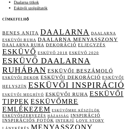
Daalarna titkok
Esküvői szolgáltatók
CÍMKEFELHŐ
DAALARNA
BENES ANITA
DAALARNA
DAALARNA MENYASSZONY
ESKÜVŐI RUHA
DAALARNA RUHA
DEKORÁCIÓ
ELJEGYZÉS
ESKÜVŐ
ESKÜVŐ 2018
ESKÜVŐ 2020
ESKÜVŐ DAALARNA
RUHÁBAN
ESKÜVŐI BESZÁMOLÓ
ESKÜVŐI DEKORÁCIÓ
ESKÜVŐI
ESKÜVŐI DEKOR
ESKÜVŐI INSPIRÁCIÓ
HELYSZÍN
ESKÜVŐI
ESKÜVŐI RUHA
ESKÜVŐI MEGHÍVÓ
TIPPEK
ESKÜVŐMRE
EMLÉKEZEM
ESKÜVŐMRE KÉSZÜLÖK
INSPIRÁCIÓ
ESKÜVŐSZERVEZÉS
HÁZASSÁG
INSPIRÁCIÓS FOTÓK
INTERJÚ
LOVE STORY
MENYASSZONY
LÁNYKÉRÉS