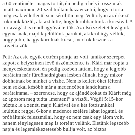
a 60 centiméter magas tortát, én pedig a helyi rossz utak
miatt maximum 20-szal tudtam hazavezetni, hogy a torta
még csak véletlenül sem sérüljön meg. Volt olyan az érkező
rokonok közül, aki azt hitte, hogy lerobbantunk a kocsival. A
tortavágást is rendhagyóvá tettük. Az első szeletet levágtuk
egymásnak, majd kijelöltünk párokat, akikről úgy véltük,
hogy jobb, ha gyakorolnak kicsit, mert ők lesznek a
következők.
Peti: Az este egyik extrém pontja az volt, amikor szerepet
kapott a helyszínen lévő úszómedence is. Klári már ropta a
menyecsketáncot, én pedig közben láttam, hogy a legjobb
barátaim már fürdőnadrágban lesben állnak, hogy mikor
dobhatnak be minket a vízbe. Nem is kellett őket félteni,
nem sokkal később már a medencében landoltam a
barátaimmal – szerencse, hogy az ajándékokat és Klárit még
az apósom meg tudta „menteni” a víztől. Végül 5:15-kor
húztuk le a zenét, majd Klárival és a két fotósunkkal
leültünk reggel 6-kor a medence szélére lábat lógatni, és
próbáltunk feleszmélni, hogy ez nem csak egy álom volt,
hanem ténylegesen meg is történt velünk. Életünk legszebb
napja és legemlékezetesebb bulija volt, az biztos.