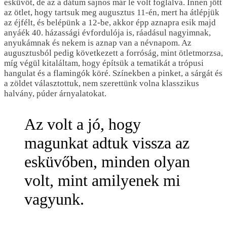
esküvőt, de az a dátum sajnos már le volt foglalva. Innen jött
az ötlet, hogy tartsuk meg augusztus 11-én, mert ha átlépjük
az éjfélt, és belépünk a 12-be, akkor épp aznapra esik majd
anyáék 40. házassági évfordulója is, ráadásul nagyimnak,
anyukámnak és nekem is aznap van a névnapom. Az
augusztusból pedig következett a forróság, mint ötletmorzsa,
míg végül kitaláltam, hogy építsük a tematikát a trópusi
hangulat és a flamingók köré. Színekben a pinket, a sárgát és
a zöldet választottuk, nem szerettünk volna klasszikus
halvány, púder árnyalatokat.
Az volt a jó, hogy
magunkat adtuk vissza az
esküvőben, minden olyan
volt, mint amilyenek mi
vagyunk.