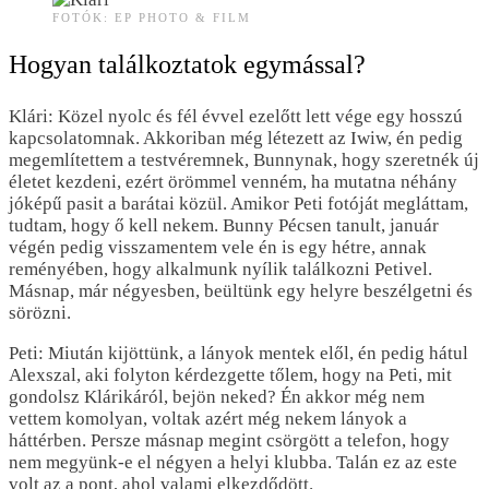
FOTÓK: EP PHOTO & FILM
Hogyan találkoztatok egymással?
Klári: Közel nyolc és fél évvel ezelőtt lett vége egy hosszú
kapcsolatomnak. Akkoriban még létezett az Iwiw, én pedig
megemlítettem a testvéremnek, Bunnynak, hogy szeretnék új
életet kezdeni, ezért örömmel venném, ha mutatna néhány
jóképű pasit a barátai közül. Amikor Peti fotóját megláttam,
tudtam, hogy ő kell nekem. Bunny Pécsen tanult, január
végén pedig visszamentem vele én is egy hétre, annak
reményében, hogy alkalmunk nyílik találkozni Petivel.
Másnap, már négyesben, beültünk egy helyre beszélgetni és
sörözni.
Peti: Miután kijöttünk, a lányok mentek elől, én pedig hátul
Alexszal, aki folyton kérdezgette tőlem, hogy na Peti, mit
gondolsz Klárikáról, bejön neked? Én akkor még nem
vettem komolyan, voltak azért még nekem lányok a
háttérben. Persze másnap megint csörgött a telefon, hogy
nem megyünk-e el négyen a helyi klubba. Talán ez az este
volt az a pont, ahol valami elkezdődött.