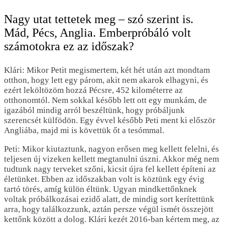
Nagy utat tettetek meg – szó szerint is.
Mád, Pécs, Anglia. Emberpróbáló volt
számotokra ez az időszak?
Klári: Mikor Petit megismertem, két hét után azt mondtam
otthon, hogy lett egy párom, akit nem akarok elhagyni, és
ezért leköltözöm hozzá Pécsre, 452 kilométerre az
otthonomtól. Nem sokkal később lett ott egy munkám, de
igazából mindig arról beszéltünk, hogy próbáljunk
szerencsét külfödön. Egy évvel később Peti ment ki először
Angliába, majd mi is követtük őt a tesómmal.
Peti: Mikor kiutaztunk, nagyon erősen meg kellett felelni, és
teljesen új vizeken kellett megtanulni úszni. Akkor még nem
tudtunk nagy terveket szőni, kicsit újra fel kellett építeni az
életünket. Ebben az időszakban volt is köztünk egy évig
tartó törés, amíg külön éltünk. Ugyan mindkettőnknek
voltak próbálkozásai ezidő alatt, de mindig sort kerítettünk
arra, hogy találkozzunk, aztán persze végül ismét összejött
kettőnk között a dolog. Klári kezét 2016-ban kértem meg, az