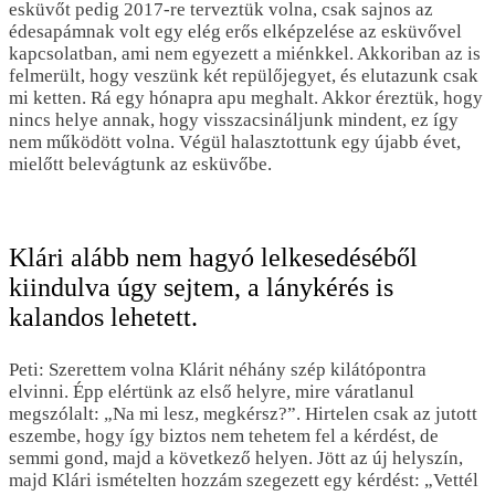
esküvőt pedig 2017-re terveztük volna, csak sajnos az
édesapámnak volt egy elég erős elképzelése az esküvővel
kapcsolatban, ami nem egyezett a miénkkel. Akkoriban az is
felmerült, hogy veszünk két repülőjegyet, és elutazunk csak
mi ketten. Rá egy hónapra apu meghalt. Akkor éreztük, hogy
nincs helye annak, hogy visszacsináljunk mindent, ez így
nem működött volna. Végül halasztottunk egy újabb évet,
mielőtt belevágtunk az esküvőbe.
Klári alább nem hagyó lelkesedéséből
kiindulva úgy sejtem, a lánykérés is
kalandos lehetett.
Peti: Szerettem volna Klárit néhány szép kilátópontra
elvinni. Épp elértünk az első helyre, mire váratlanul
megszólalt: „Na mi lesz, megkérsz?”. Hirtelen csak az jutott
eszembe, hogy így biztos nem tehetem fel a kérdést, de
semmi gond, majd a következő helyen. Jött az új helyszín,
majd Klári ismételten hozzám szegezett egy kérdést: „Vettél