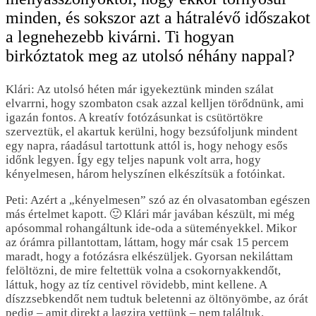
minden, és sokszor azt a hátralévő időszakot
a legnehezebb kivárni. Ti hogyan
birkóztatok meg az utolsó néhány nappal?
Klári: Az utolsó héten már igyekeztünk minden szálat
elvarrni, hogy szombaton csak azzal kelljen törődnünk, ami
igazán fontos. A kreatív fotózásunkat is csütörtökre
szerveztük, el akartuk kerülni, hogy bezsúfoljunk mindent
egy napra, ráadásul tartottunk attól is, hogy nehogy esős
időnk legyen. Így egy teljes napunk volt arra, hogy
kényelmesen, három helyszínen elkészítsük a fotóinkat.
Peti: Azért a „kényelmesen” szó az én olvasatomban egészen
más értelmet kapott. 🙂 Klári már javában készült, mi még
apósommal rohangáltunk ide-oda a süteményekkel. Mikor
az órámra pillantottam, láttam, hogy már csak 15 percem
maradt, hogy a fotózásra elkészüljek. Gyorsan nekiláttam
felöltözni, de mire feltettük volna a csokornyakkendőt,
láttuk, hogy az tíz centivel rövidebb, mint kellene. A
díszzsebkendőt nem tudtuk beletenni az öltönyömbe, az órát
pedig – amit direkt a lagzira vettünk – nem találtuk.