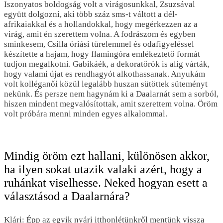
Iszonyatos boldogság volt a virágosunkkal, Zsuzsával
együtt dolgozni, aki több száz sms-t váltott a dél-
afrikaiakkal és a hollandokkal, hogy megérkezzen az a
virág, amit én szerettem volna. A fodrászom és egyben
sminkesem, Csilla óriási türelemmel és odafigyeléssel
készítette a hajam, hogy flamingóra emlékeztető formát
tudjon megalkotni. Gabikáék, a dekoratőrök is alig várták,
hogy valami újat es rendhagyót alkothassanak. Anyukám
volt kolléganői közül legalább huszan sütöttek süteményt
nekünk. És persze nem hagynám ki a Daalarnát sem a sorból,
hiszen mindent megvalósítottak, amit szerettem volna. Öröm
volt próbára menni minden egyes alkalommal.
Mindig öröm ezt hallani, különösen akkor,
ha ilyen sokat utazik valaki azért, hogy a
ruhánkat viselhesse. Neked hogyan esett a
választásod a Daalarnára?
Klári: Épp az egyik nyári itthonlétünkről mentünk vissza