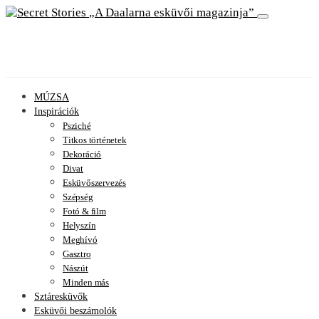
A Daalarna esküvői magazinja
MÚZSA
Inspirációk
Psziché
Titkos történetek
Dekoráció
Divat
Esküvőszervezés
Szépség
Fotó & film
Helyszín
Meghívó
Gasztro
Nászút
Minden más
Sztáresküvők
Esküvői beszámolók