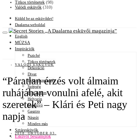
Titkos történetek
(98)
Valódi esküvők
(310)
Küldd be az esküvődet!
Daalarna weboldal
A Daalarna esküvői magazinja
English
MÚZSA
Inspirációk
Psziché
Titkos történetek
VALÓDI ESKÜVŐK
Dekoráció
Divat
“Páratlan érzés volt álmaim
Esküvőszervezés
Szépség
ruhájában vonulni afelé, akit
Fotó & film
Helyszín
szeretek” – Klári és Peti nagy
Meghívó
Gasztro
napja
Nászút
Minden más
Sztáresküvők
2018. OKTÓBER 03.
Esküvői beszámolók