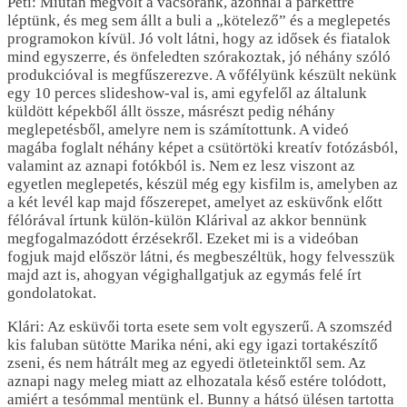
Peti: Miután megvolt a vacsoránk, azonnal a parkettre
léptünk, és meg sem állt a buli a „kötelező” és a meglepetés
programokon kívül. Jó volt látni, hogy az idősek és fiatalok
mind egyszerre, és önfeledten szórakoztak, jó néhány szóló
produkcióval is megfűszerezve. A vőfélyünk készült nekünk
egy 10 perces slideshow-val is, ami egyfelől az általunk
küldött képekből állt össze, másrészt pedig néhány
meglepetésből, amelyre nem is számítottunk. A videó
magába foglalt néhány képet a csütörtöki kreatív fotózásból,
valamint az aznapi fotókból is. Nem ez lesz viszont az
egyetlen meglepetés, készül még egy kisfilm is, amelyben az
a két levél kap majd főszerepet, amelyet az esküvőnk előtt
félórával írtunk külön-külön Klárival az akkor bennünk
megfogalmazódott érzésekről. Ezeket mi is a videóban
fogjuk majd először látni, és megbeszéltük, hogy felvesszük
majd azt is, ahogyan végighallgatjuk az egymás felé írt
gondolatokat.
Klári: Az esküvői torta esete sem volt egyszerű. A szomszéd
kis faluban sütötte Marika néni, aki egy igazi tortakészítő
zseni, és nem hátrált meg az egyedi ötleteinktől sem. Az
aznapi nagy meleg miatt az elhozatala késő estére tolódott,
amiért a tesómmal mentünk el. Bunny a hátsó ülésen tartotta