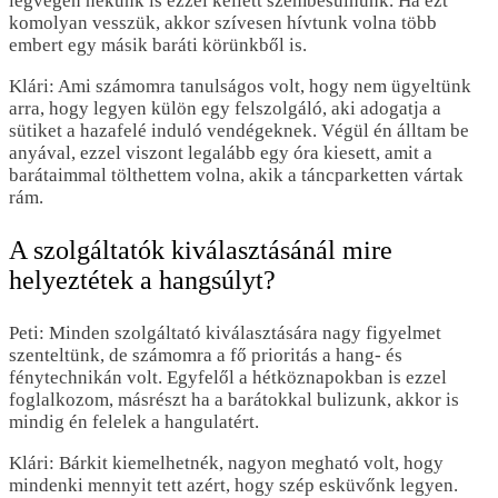
legvégén nekünk is ezzel kellett szembesülnünk. Ha ezt
komolyan vesszük, akkor szívesen hívtunk volna több
embert egy másik baráti körünkből is.
Klári: Ami számomra tanulságos volt, hogy nem ügyeltünk
arra, hogy legyen külön egy felszolgáló, aki adogatja a
sütiket a hazafelé induló vendégeknek. Végül én álltam be
anyával, ezzel viszont legalább egy óra kiesett, amit a
barátaimmal tölthettem volna, akik a táncparketten vártak
rám.
A szolgáltatók kiválasztásánál mire
helyeztétek a hangsúlyt?
Peti: Minden szolgáltató kiválasztására nagy figyelmet
szenteltünk, de számomra a fő prioritás a hang- és
fénytechnikán volt. Egyfelől a hétköznapokban is ezzel
foglalkozom, másrészt ha a barátokkal bulizunk, akkor is
mindig én felelek a hangulatért.
Klári: Bárkit kiemelhetnék, nagyon megható volt, hogy
mindenki mennyit tett azért, hogy szép esküvőnk legyen.