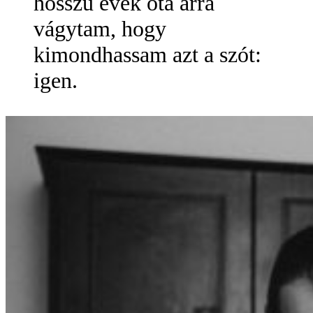
hosszú évek óta arra
vágytam, hogy
kimondhassam azt a szót:
igen.