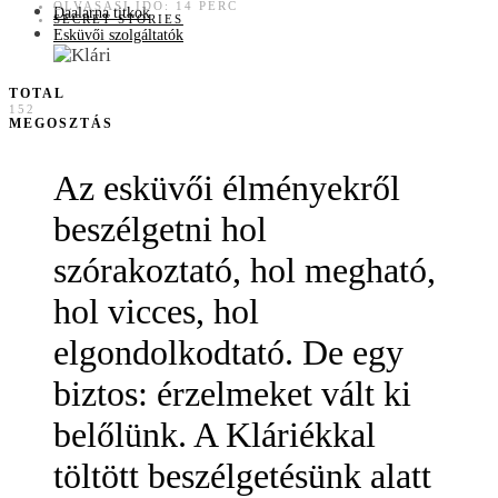
OLVASÁSI IDŐ: 14 PERC
Daalarna titkok
SECRET STORIES
Esküvői szolgáltatók
TOTAL
152
MEGOSZTÁS
Az esküvői élményekről
beszélgetni hol
szórakoztató, hol megható,
hol vicces, hol
elgondolkodtató. De egy
biztos: érzelmeket vált ki
belőlünk. A Kláriékkal
töltött beszélgetésünk alatt