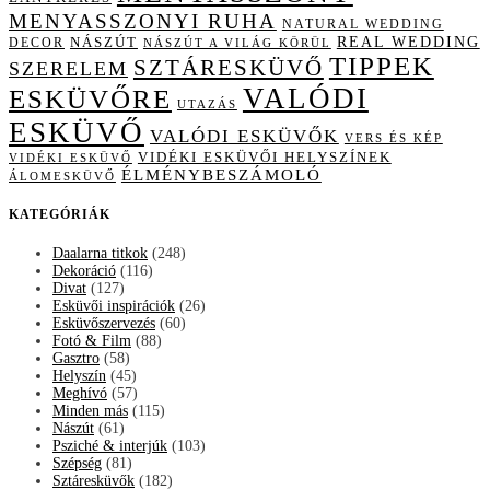
MENYASSZONYI RUHA
NATURAL WEDDING
NÁSZÚT
REAL WEDDING
DECOR
NÁSZÚT A VILÁG KÖRÜL
TIPPEK
SZTÁRESKÜVŐ
SZERELEM
VALÓDI
ESKÜVŐRE
UTAZÁS
ESKÜVŐ
VALÓDI ESKÜVŐK
VERS ÉS KÉP
VIDÉKI ESKÜVŐI HELYSZÍNEK
VIDÉKI ESKÜVŐ
ÉLMÉNYBESZÁMOLÓ
ÁLOMESKÜVŐ
KATEGÓRIÁK
Daalarna titkok
(248)
Dekoráció
(116)
Divat
(127)
Esküvői inspirációk
(26)
Esküvőszervezés
(60)
Fotó & Film
(88)
Gasztro
(58)
Helyszín
(45)
Meghívó
(57)
Minden más
(115)
Nászút
(61)
Psziché & interjúk
(103)
Szépség
(81)
Sztáresküvők
(182)