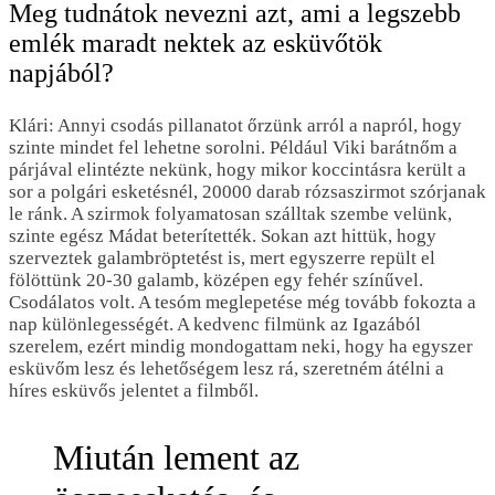
Meg tudnátok nevezni azt, ami a legszebb
emlék maradt nektek az esküvőtök
napjából?
Klári: Annyi csodás pillanatot őrzünk arról a napról, hogy
szinte mindet fel lehetne sorolni. Például Viki barátnőm a
párjával elintézte nekünk, hogy mikor koccintásra került a
sor a polgári esketésnél, 20000 darab rózsaszirmot szórjanak
le ránk. A szirmok folyamatosan szálltak szembe velünk,
szinte egész Mádat beterítették. Sokan azt hittük, hogy
szerveztek galambröptetést is, mert egyszerre repült el
fölöttünk 20-30 galamb, középen egy fehér színűvel.
Csodálatos volt. A tesóm meglepetése még tovább fokozta a
nap különlegességét. A kedvenc filmünk az Igazából
szerelem, ezért mindig mondogattam neki, hogy ha egyszer
esküvőm lesz és lehetőségem lesz rá, szeretném átélni a
híres esküvős jelentet a filmből.
Miután lement az