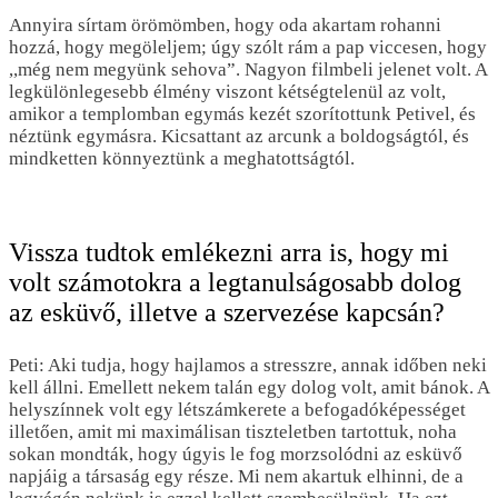
Annyira sírtam örömömben, hogy oda akartam rohanni
hozzá, hogy megöleljem; úgy szólt rám a pap viccesen, hogy
,,még nem megyünk sehova”. Nagyon filmbeli jelenet volt. A
legkülönlegesebb élmény viszont kétségtelenül az volt,
amikor a templomban egymás kezét szorítottunk Petivel, és
néztünk egymásra. Kicsattant az arcunk a boldogságtól, és
mindketten könnyeztünk a meghatottságtól.
Vissza tudtok emlékezni arra is, hogy mi
volt számotokra a legtanulságosabb dolog
az esküvő, illetve a szervezése kapcsán?
Peti: Aki tudja, hogy hajlamos a stresszre, annak időben neki
kell állni. Emellett nekem talán egy dolog volt, amit bánok. A
helyszínnek volt egy létszámkerete a befogadóképességet
illetően, amit mi maximálisan tiszteletben tartottuk, noha
sokan mondták, hogy úgyis le fog morzsolódni az esküvő
napjáig a társaság egy része. Mi nem akartuk elhinni, de a