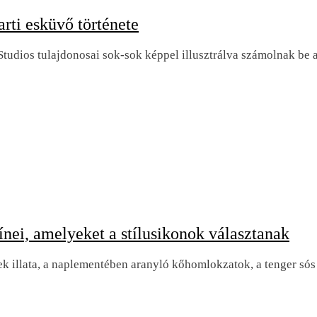
rti esküvő története
 Studios tulajdonosai sok-sok képpel illusztrálva számolnak be 
ei, amelyeket a stílusikonok választanak
tek illata, a naplementében aranyló kőhomlokzatok, a tenger só