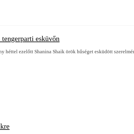
 tengerparti esküvőn
y héttel ezelőtt Shanina Shaik örök hűséget esküdött szerelm
őkre