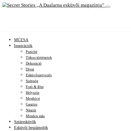
A Daalarna esküvői magazinja
MÚZSA
Inspirációk
Psziché
Titkos történetek
Dekoráció
Divat
Esküvőszervezés
Szépség
Fotó & film
Helyszín
Meghívó
Gasztro
Nászút
Minden más
Sztáresküvők
Esküvői beszámolók