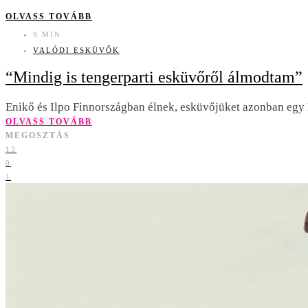
OLVASS TOVÁBB
9 MIN
VALÓDI ESKÜVŐK
“Mindig is tengerparti esküvőről álmodtam”
Enikő és Ilpo Finnországban élnek, esküvőjüket azonban egy R
OLVASS TOVÁBB
MEGOSZTÁS
13
0
1