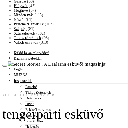
Gasztro
(58)
Helyszín
(45)
Meghívó
(57)
Minden más
(115)
Nászút
(61)
Psziché & interjúk
(103)
Szépség
(81)
Sztáresküvők
(182)
Titkos történetek
(98)
Valódi esküvők
(310)
Küldd be az esküvődet!
Daalarna weboldal
A Daalarna esküvői magazinja
English
MÚZSA
Inspirációk
Psziché
Titkos történetek
KERESÉSI EREDMÉNY ERRE
Dekoráció
Divat
tengerparti esküvő
Esküvőszervezés
Szépség
Fotó & film
Helyszín