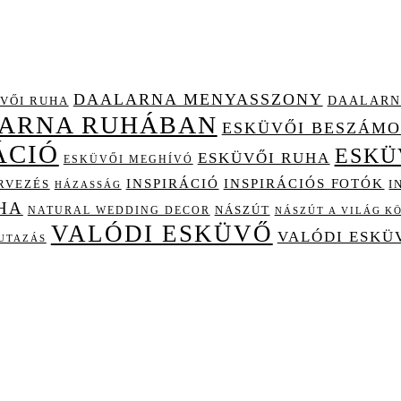
DAALARNA MENYASSZONY
DAALARN
VŐI RUHA
LARNA RUHÁBAN
ESKÜVŐI BESZÁM
ÁCIÓ
ESKÜ
ESKÜVŐI RUHA
ESKÜVŐI MEGHÍVÓ
INSPIRÁCIÓ
INSPIRÁCIÓS FOTÓK
I
RVEZÉS
HÁZASSÁG
HA
NÁSZÚT
NATURAL WEDDING DECOR
NÁSZÚT A VILÁG K
VALÓDI ESKÜVŐ
VALÓDI ESKÜ
UTAZÁS