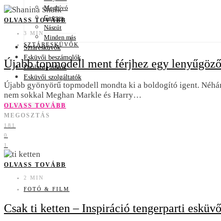
Meghívó
Gasztro
OLVASS TOVÁBB
Nászút
3 MIN
Minden más
SZTÁRESKÜVŐK
Sztáresküvők
Esküvői beszámolók
Újabb topmodell ment férjhez egy lenyűgöző
Daalarna titkok
Esküvői szolgáltatók
Újabb gyönyörű topmodell mondta ki a boldogító igent. Néhán
nem sokkal Meghan Markle és Harry…
OLVASS TOVÁBB
MEGOSZTÁS
181
0
1
OLVASS TOVÁBB
2 MIN
FOTÓ & FILM
Csak ti ketten – Inspiráció tengerparti esküv