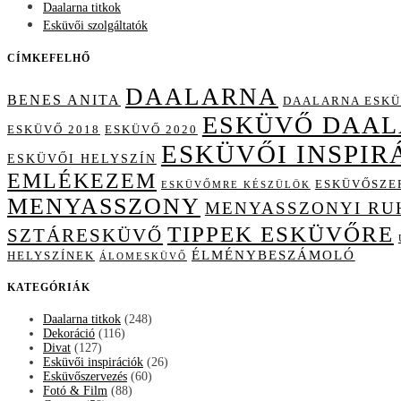
Daalarna titkok
Esküvői szolgáltatók
CÍMKEFELHŐ
DAALARNA
BENES ANITA
DAALARNA ESKÜ
ESKÜVŐ DAA
ESKÜVŐ 2018
ESKÜVŐ 2020
ESKÜVŐI INSPIR
ESKÜVŐI HELYSZÍN
EMLÉKEZEM
ESKÜVŐSZE
ESKÜVŐMRE KÉSZÜLÖK
MENYASSZONY
MENYASSZONYI RU
TIPPEK ESKÜVŐRE
SZTÁRESKÜVŐ
ÉLMÉNYBESZÁMOLÓ
HELYSZÍNEK
ÁLOMESKÜVŐ
KATEGÓRIÁK
Daalarna titkok
(248)
Dekoráció
(116)
Divat
(127)
Esküvői inspirációk
(26)
Esküvőszervezés
(60)
Fotó & Film
(88)