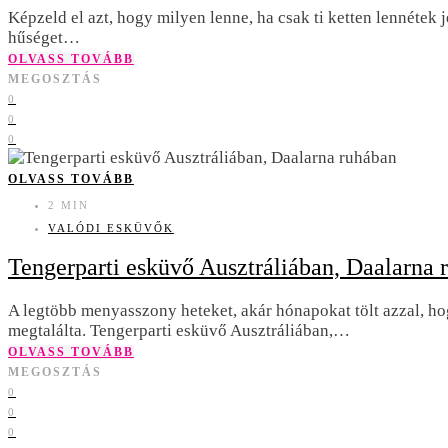
Képzeld el azt, hogy milyen lenne, ha csak ti ketten lennéte
hűséget…
OLVASS TOVÁBB
MEGOSZTÁS
0
0
0
OLVASS TOVÁBB
2 MIN
VALÓDI ESKÜVŐK
Tengerparti esküvő Ausztráliában, Daalarna 
A legtöbb menyasszony heteket, akár hónapokat tölt azzal, hog
megtalálta. Tengerparti esküvő Ausztráliában,…
OLVASS TOVÁBB
MEGOSZTÁS
0
0
0