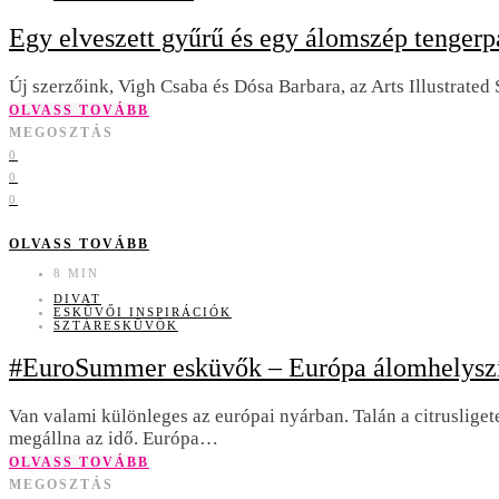
Egy elveszett gyűrű és egy álomszép tengerpa
Új szerzőink, Vigh Csaba és Dósa Barbara, az Arts Illustrated
OLVASS TOVÁBB
MEGOSZTÁS
0
0
0
OLVASS TOVÁBB
8 MIN
DIVAT
ESKÜVŐI INSPIRÁCIÓK
SZTÁRESKÜVŐK
#EuroSummer esküvők – Európa álomhelyszín
Van valami különleges az európai nyárban. Talán a citruslige
megállna az idő. Európa…
OLVASS TOVÁBB
MEGOSZTÁS