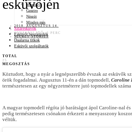
esküvőjén
Meghívó
Gasztro
Nászút
Minden más
2018. AUGUSZTUS 14.
Sztáresküvők
OLVASÁSI IDŐ: 2 PERC
Esküvői beszámolók
SECRET STORIES
Daalarna titkok
Esküvői szolgáltatók
TOTAL
25
MEGOSZTÁS
Köztudott, hogy a nyár a legnépszerűbb évszak az esküvők sz
örök fogadalmai. Augusztus 11-én a dán topmodell,
Caroline 
természetesen az egy négyzetméterre jutó topmodellek száma 
A magyar topmodell régóta jó barátságot ápol Caroline-nal és 
pedig természetesen csónakon érkezett a menyasszony koszorús
véltük.