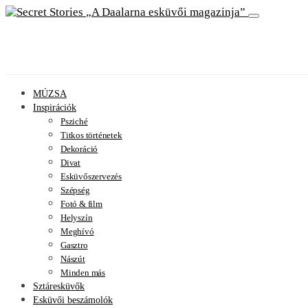
A Daalarna esküvői magazinja
MÚZSA
Inspirációk
Psziché
Titkos történetek
Dekoráció
Divat
Esküvőszervezés
Szépség
Fotó & film
Helyszín
Meghívó
Gasztro
Nászút
Minden más
Sztáresküvők
Esküvői beszámolók