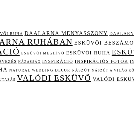
DAALARNA MENYASSZONY
DAALARN
VŐI RUHA
LARNA RUHÁBAN
ESKÜVŐI BESZÁM
ÁCIÓ
ESKÜ
ESKÜVŐI RUHA
ESKÜVŐI MEGHÍVÓ
INSPIRÁCIÓ
INSPIRÁCIÓS FOTÓK
I
RVEZÉS
HÁZASSÁG
HA
NÁSZÚT
NATURAL WEDDING DECOR
NÁSZÚT A VILÁG K
VALÓDI ESKÜVŐ
VALÓDI ESKÜ
UTAZÁS