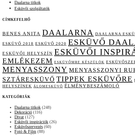
Daalarna titkok
Esküvői szolgáltatók
CÍMKEFELHŐ
DAALARNA
BENES ANITA
DAALARNA ESKÜ
ESKÜVŐ DAA
ESKÜVŐ 2018
ESKÜVŐ 2020
ESKÜVŐI INSPIR
ESKÜVŐI HELYSZÍN
EMLÉKEZEM
ESKÜVŐSZE
ESKÜVŐMRE KÉSZÜLÖK
MENYASSZONY
MENYASSZONYI RU
TIPPEK ESKÜVŐRE
SZTÁRESKÜVŐ
ÉLMÉNYBESZÁMOLÓ
HELYSZÍNEK
ÁLOMESKÜVŐ
KATEGÓRIÁK
Daalarna titkok
(248)
Dekoráció
(116)
Divat
(127)
Esküvői inspirációk
(26)
Esküvőszervezés
(60)
Fotó & Film
(88)