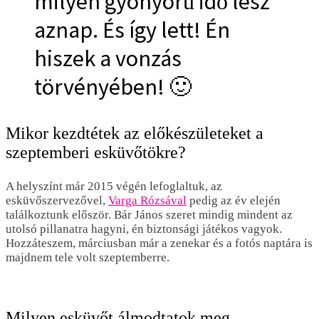
milyen gyönyörű idő lesz
aznap. És így lett! Én
hiszek a vonzás
törvényében! 🙂
Mikor kezdtétek az előkészületeket a
szeptemberi esküvőtökre?
A helyszínt már 2015 végén lefoglaltuk, az
esküvőszervezővel,
Varga Rózsával
pedig az év elején
találkoztunk először. Bár János szeret mindig mindent az
utolsó pillanatra hagyni, én biztonsági játékos vagyok.
Hozzáteszem, márciusban már a zenekar és a fotós naptára is
majdnem tele volt szeptemberre.
Milyen esküvőt álmodtatok meg