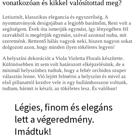
vonatkozóan és kikkel valósítottad meg?
Letisztult, klasszikus elegancia és egyszerűség. A
nyomtatványok designjában a legjobb barátnőm, Reni volt a
segítségem. Évek óta ismerjük egymást, így lényegében fél
szavakból is megértjük egymást, szóval azonnal tudta, mit
szeretnénk. Rettentő hálás vagyok neki, hiszen nagyon sokat
dolgozott azon, hogy minden ilyen tökéletes legyen!
A helyszíni dekorációt a Viola Violetta Florals készítette.
Különösebben itt sem volt határozott elképzelésünk, de a
minimál helyszínhez tudtuk, hogy a fehér orchidea szuper
választás lenne. Vió lejött felmérni a helyszínt és mivel az
első pillanattól kezdve vele is egy hullámhosszon voltunk,
tudtam, bármit is készít, az tökéletes lesz. És valóban!
Légies, finom és elegáns
lett a végeredmény.
Imádtuk!