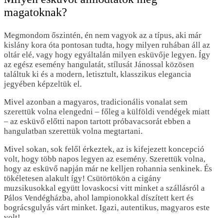
magatoknak?
Megmondom őszintén, én nem vagyok az a típus, aki már
kislány kora óta pontosan tudta, hogy milyen ruhában áll az
oltár elé, vagy hogy egyáltalán milyen esküvője legyen. Így
az egész esemény hangulatát, stílusát Jánossal közösen
találtuk ki és a modern, letisztult, klasszikus elegancia
jegyében képzeltük el.
Mivel azonban a magyaros, tradicionális vonalat sem
szerettük volna elengedni – főleg a külföldi vendégek miatt
– az esküvő előtti napon tartott próbavacsorát ebben a
hangulatban szerettük volna megtartani.
Mivel sokan, sok felől érkeztek, az is kifejezett koncepció
volt, hogy több napos legyen az esemény. Szerettük volna,
hogy az esküvő napján már ne kelljen rohannia senkinek. És
tökéletesen alakult így! Csütörtökön a cigány
muzsikusokkal együtt lovaskocsi vitt minket a szállásról a
Pálos Vendégházba, ahol lampionokkal díszített kert és
bográcsgulyás várt minket. Igazi, autentikus, magyaros este
volt!