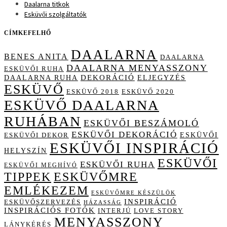
Daalarna titkok
Esküvői szolgáltatók
CÍMKEFELHŐ
DAALARNA
BENES ANITA
DAALARNA
DAALARNA MENYASSZONY
ESKÜVŐI RUHA
DAALARNA RUHA
DEKORÁCIÓ
ELJEGYZÉS
ESKÜVŐ
ESKÜVŐ 2018
ESKÜVŐ 2020
ESKÜVŐ DAALARNA
RUHÁBAN
ESKÜVŐI BESZÁMOLÓ
ESKÜVŐI DEKORÁCIÓ
ESKÜVŐI
ESKÜVŐI DEKOR
ESKÜVŐI INSPIRÁCIÓ
HELYSZÍN
ESKÜVŐI
ESKÜVŐI RUHA
ESKÜVŐI MEGHÍVÓ
TIPPEK
ESKÜVŐMRE
EMLÉKEZEM
ESKÜVŐMRE KÉSZÜLÖK
INSPIRÁCIÓ
ESKÜVŐSZERVEZÉS
HÁZASSÁG
INSPIRÁCIÓS FOTÓK
INTERJÚ
LOVE STORY
MENYASSZONY
LÁNYKÉRÉS