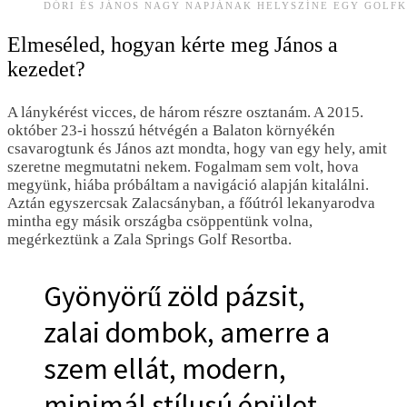
DÓRI ÉS JÁNOS NAGY NAPJÁNAK HELYSZÍNE EGY GOLFK
Elmeséled, hogyan kérte meg János a
kezedet?
A lánykérést vicces, de három részre osztanám. A 2015.
október 23-i hosszú hétvégén a Balaton környékén
csavarogtunk és János azt mondta, hogy van egy hely, amit
szeretne megmutatni nekem.
Fogalmam sem volt, hova
megyünk, hiába próbáltam a navigáció alapján kitalálni.
Aztán egyszercsak Zalacsányban, a főútról lekanyarodva
mintha egy másik országba csöppentünk volna,
megérkeztünk a Zala Springs Golf Resortba.
Gyönyörű zöld pázsit,
zalai dombok, amerre a
szem ellát, modern,
minimál stílusú épület