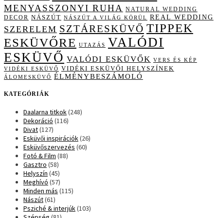
MENYASSZONYI RUHA
NATURAL WEDDING
NÁSZÚT
REAL WEDDING
DECOR
NÁSZÚT A VILÁG KÖRÜL
TIPPEK
SZTÁRESKÜVŐ
SZERELEM
VALÓDI
ESKÜVŐRE
UTAZÁS
ESKÜVŐ
VALÓDI ESKÜVŐK
VERS ÉS KÉP
VIDÉKI ESKÜVŐI HELYSZÍNEK
VIDÉKI ESKÜVŐ
ÉLMÉNYBESZÁMOLÓ
ÁLOMESKÜVŐ
KATEGÓRIÁK
Daalarna titkok
(248)
Dekoráció
(116)
Divat
(127)
Esküvői inspirációk
(26)
Esküvőszervezés
(60)
Fotó & Film
(88)
Gasztro
(58)
Helyszín
(45)
Meghívó
(57)
Minden más
(115)
Nászút
(61)
Psziché & interjúk
(103)
Szépség
(81)