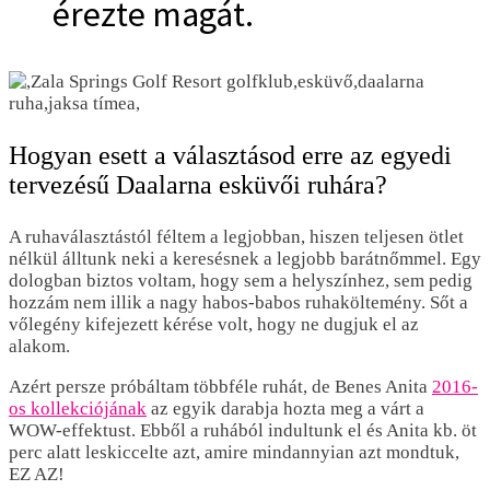
érezte magát.
Hogyan esett a választásod erre az egyedi
tervezésű Daalarna esküvői ruhára?
A ruhaválasztástól féltem a legjobban, hiszen teljesen ötlet
nélkül álltunk neki a keresésnek a legjobb barátnőmmel. Egy
dologban biztos voltam, hogy sem a helyszínhez, sem pedig
hozzám nem illik a nagy habos-babos ruhaköltemény. Sőt a
vőlegény kifejezett kérése volt, hogy ne dugjuk el az
alakom.
Azért persze próbáltam többféle ruhát, de Benes Anita
2016-
os kollekciójának
az egyik darabja hozta meg a várt a
WOW-effektust. Ebből a ruhából indultunk el és Anita kb. öt
perc alatt leskiccelte azt, amire mindannyian azt mondtuk,
EZ AZ!