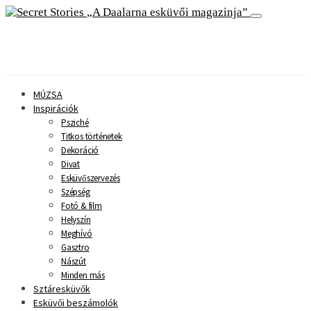
A Daalarna esküvői magazinja
MÚZSA
Inspirációk
Psziché
Titkos történetek
Dekoráció
Divat
Esküvőszervezés
Szépség
Fotó & film
Helyszín
Meghívó
Gasztro
Nászút
Minden más
Sztáresküvők
Esküvői beszámolók