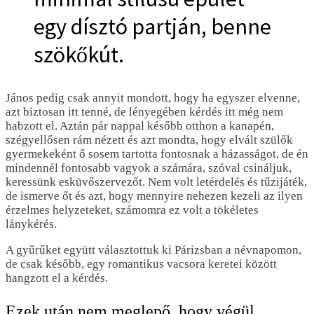
egy dísztó partján, benne
szökőkút.
János pedig csak annyit mondott, hogy ha egyszer elvenne,
azt biztosan itt tenné, de lényegében kérdés itt még nem
habzott el. Aztán pár nappal később otthon a kanapén,
szégyellősen rám nézett és azt mondta, hogy elvált szülők
gyermekeként ő sosem tartotta fontosnak a házasságot, de én
mindennél fontosabb vagyok a számára, szóval csináljuk,
keressünk esküvőszervezőt. Nem volt letérdelés és tűzijáték,
de ismerve őt és azt, hogy mennyire nehezen kezeli az ilyen
érzelmes helyzeteket, számomra ez volt a tökéletes
lánykérés.
A gyűrűket együtt választottuk ki Párizsban a névnapomon,
de csak később, egy romantikus vacsora keretei között
hangzott el a kérdés.
Ezek után nem meglepő, hogy végül