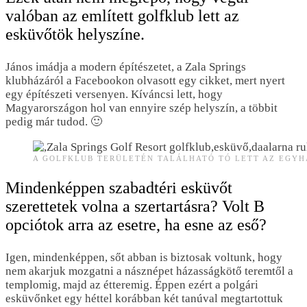
valóban az említett golfklub lett az
esküvőtök helyszíne.
János imádja a modern építészetet, a Zala Springs
klubházáról a Facebookon olvasott egy cikket, mert nyert
egy építészeti versenyen. Kíváncsi lett, hogy
Magyarországon hol van ennyire szép helyszín, a többit
pedig már tudod. 🙂
A GOLFKLUB TERÜLETÉN TALÁLHATÓ TÓ LETT AZ EGYH
Mindenképpen szabadtéri esküvőt
szerettetek volna a szertartásra?
Volt B
opciótok arra az esetre, ha esne az eső?
Igen, mindenképpen, sőt abban is biztosak voltunk, hogy
nem akarjuk mozgatni a násznépet házasságkötő teremtől a
templomig, majd az étteremig. Éppen ezért a polgári
esküvőnket egy héttel korábban két tanúval megtartottuk