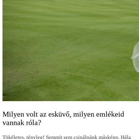
Milyen volt az esküvő, milyen emlékeid
vannak róla?
Tökéletes, tényleg! Semmit sem csinálnánk másképp. Hála