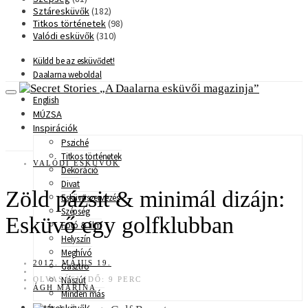
Sztáresküvők
(182)
Titkos történetek
(98)
Valódi esküvők
(310)
Küldd be az esküvődet!
Daalarna weboldal
A Daalarna esküvői magazinja
English
MÚZSA
Inspirációk
Psziché
Titkos történetek
VALÓDI ESKÜVŐK
Dekoráció
Divat
Zöld pázsit & minimál dizájn:
Esküvőszervezés
Szépség
Esküvő egy golfklubban
Fotó & film
Helyszín
Meghívó
2017. MÁJUS 19.
Gasztro
Nászút
OLVASÁSI IDŐ: 9 PERC
ÁGH MARINA
Minden más