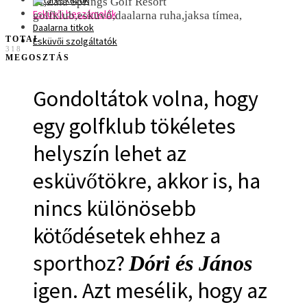
Sztáresküvők
Esküvői beszámolók
Daalarna titkok
TOTAL
Esküvői szolgáltatók
318
MEGOSZTÁS
Gondoltátok volna, hogy
egy golfklub tökéletes
helyszín lehet az
esküvőtökre, akkor is, ha
nincs különösebb
kötődésetek ehhez a
sporthoz?
Dóri és János
igen. Azt mesélik, hogy az