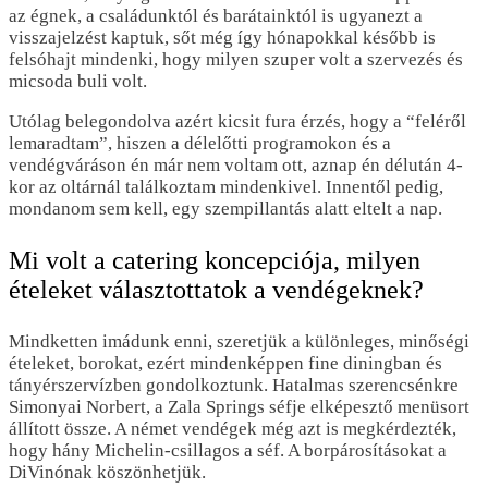
az égnek, a családunktól és barátainktól is ugyanezt a
visszajelzést kaptuk, sőt még így hónapokkal később is
felsóhajt mindenki, hogy milyen szuper volt a szervezés és
micsoda buli volt.
Utólag belegondolva azért kicsit fura érzés, hogy a “feléről
lemaradtam”, hiszen a délelőtti programokon és a
vendégváráson én már nem voltam ott, aznap én délután 4-
kor az oltárnál találkoztam mindenkivel. Innentől pedig,
mondanom sem kell, egy szempillantás alatt eltelt a nap.
Mi volt a catering koncepciója, milyen
ételeket választottatok a vendégeknek?
Mindketten imádunk enni, szeretjük a különleges, minőségi
ételeket, borokat, ezért mindenképpen fine diningban és
tányérszervízben gondolkoztunk. Hatalmas szerencsénkre
Simonyai Norbert, a Zala Springs séfje elképesztő menüsort
állított össze. A német vendégek még azt is megkérdezték,
hogy hány Michelin-csillagos a séf. A borpárosításokat a
DiVinónak köszönhetjük.