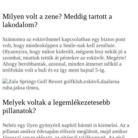
Milyen volt a zene? Meddig tartott a
lakodalom?
Számomra az esküvőmmel kapcsolatban egy biztos pont
volt, hogy mindenképpen a Smile-nak kell zenélnie.
Olyannyira, hogy mikor kiderült, mégsem lesz nekik jó a
szombat, miattuk tettük át péntekre az esküvőt. Megérte!
Ahogy berobbantak, azonnal, minden átmenet nélkül a
tetőfokán volt a buli és ez így ment hajnal 5-ig.
Melyek voltak a legemlékezetesebb
pillanatok?
Nehéz egy ilyen gyönyörű napból bármit is kiemelni. Az a
pillanat amikor édesapám először meglátott, majd amikor
Jánossal aznap először, az oltárnál találkoztunk. Az első