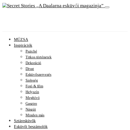
A Daalarna esküvői magazinja
MÚZSA
Inspirációk
Psziché
Titkos történetek
Dekoráció
Divat
Esküvőszervezés
Szépség
Fotó & film
Helyszín
Meghívó
Gasztro
Nászút
Minden más
Sztáresküvők
Esküvői beszámolók