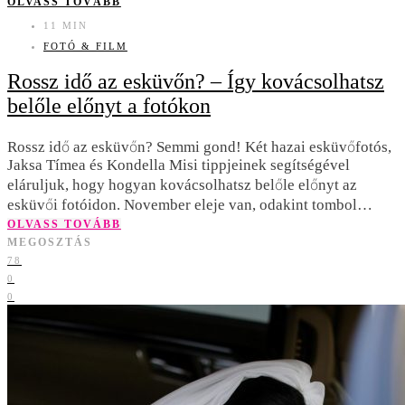
OLVASS TOVÁBB
11 MIN
FOTÓ & FILM
Rossz idő az esküvőn? – Így kovácsolhatsz
belőle előnyt a fotókon
Rossz idő az esküvőn? Semmi gond! Két hazai esküvőfotós,
Jaksa Tímea és Kondella Misi tippjeinek segítségével
eláruljuk, hogy hogyan kovácsolhatsz belőle előnyt az
esküvői fotóidon. November eleje van, odakint tombol…
OLVASS TOVÁBB
MEGOSZTÁS
78
0
0