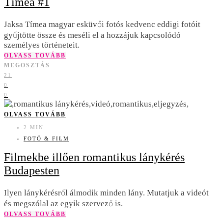
Tímea #1
Jaksa Tímea magyar esküvői fotós kedvenc eddigi fotóit
gyűjtötte össze és meséli el a hozzájuk kapcsolódó
személyes történeteit.
OLVASS TOVÁBB
MEGOSZTÁS
21
0
0
OLVASS TOVÁBB
2 MIN
FOTÓ & FILM
Filmekbe illően romantikus lánykérés
Budapesten
Ilyen lánykérésről álmodik minden lány. Mutatjuk a videót
és megszólal az egyik szervező is.
OLVASS TOVÁBB