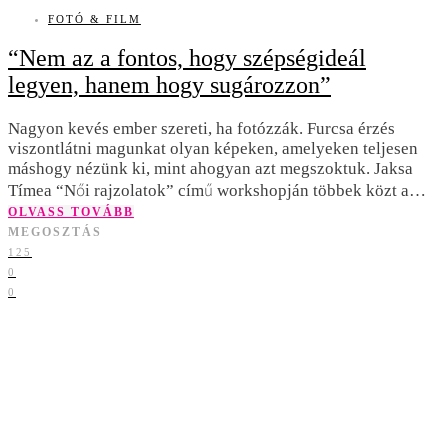
FOTÓ & FILM
“Nem az a fontos, hogy szépségideál
legyen, hanem hogy sugározzon”
Nagyon kevés ember szereti, ha fotózzák. Furcsa érzés
viszontlátni magunkat olyan képeken, amelyeken teljesen
máshogy nézünk ki, mint ahogyan azt megszoktuk. Jaksa
Tímea “Női rajzolatok” című workshopján többek közt a…
OLVASS TOVÁBB
MEGOSZTÁS
125
0
0