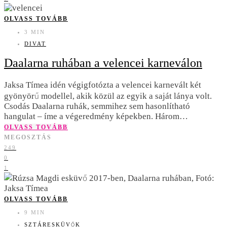
OLVASS TOVÁBB
3 MIN
DIVAT
Daalarna ruhában a velencei karneválon
Jaksa Tímea idén végigfotózta a velencei karnevált két
gyönyörű modellel, akik közül az egyik a saját lánya volt.
Csodás Daalarna ruhák, semmihez sem hasonlítható
hangulat – íme a végeredmény képekben. Három…
OLVASS TOVÁBB
MEGOSZTÁS
249
0
1
OLVASS TOVÁBB
9 MIN
SZTÁRESKÜVŐK