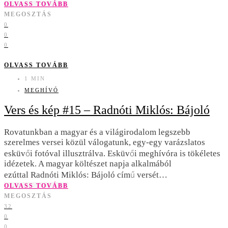
OLVASS TOVÁBB
MEGOSZTÁS
0
0
0
OLVASS TOVÁBB
1 MIN
MEGHÍVÓ
Vers és kép #15 – Radnóti Miklós: Bájoló
Rovatunkban a magyar és a világirodalom legszebb
szerelmes versei közül válogatunk, egy-egy varázslatos
esküvői fotóval illusztrálva. Esküvői meghívóra is tökéletes
idézetek. A magyar költészet napja alkalmából
ezúttal Radnóti Miklós: Bájoló című versét…
OLVASS TOVÁBB
MEGOSZTÁS
32
0
0