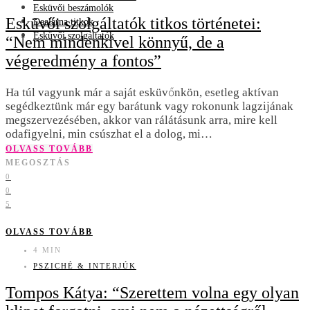
Esküvői beszámolók
Esküvői szolgáltatók titkos történetei:
Daalarna titkok
Esküvői szolgáltatók
“Nem mindenkivel könnyű, de a
végeredmény a fontos”
Ha túl vagyunk már a saját esküvőnkön, esetleg aktívan
segédkeztünk már egy barátunk vagy rokonunk lagzijának
megszervezésében, akkor van rálátásunk arra, mire kell
odafigyelni, min csúszhat el a dolog, mi…
OLVASS TOVÁBB
MEGOSZTÁS
0
0
5
OLVASS TOVÁBB
4 MIN
PSZICHÉ & INTERJÚK
Tompos Kátya: “Szerettem volna egy olyan