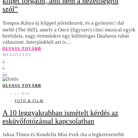
klipet forgatni, ami nem a nézettségről
szól”
Tompos Kátya új klippel jelentkezett, és a gyönyörű dal
mellé (The Hill), amely a Once (Egyszer) című musical egyik
betétdala, nagy örömünkre egy különleges Daalarna ruhát
választott. Interjúnkból azt is…
OLVASS TOVÁBB
MEGOSZTÁS
0
0
12
OLVASS TOVÁBB
12 MIN
FOTÓ & FILM
A 10 leggyakrabban ismételt kérdés az
esküvőfotózással kapcsolatban
Jaksa Tímea és Kondella Misi évek óta a legkeresettebb