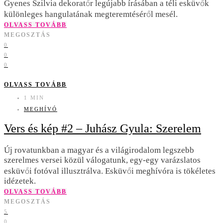
Gyenes Szilvia dekoratőr legújabb írásában a téli esküvők
különleges hangulatának megteremtéséről mesél.
OLVASS TOVÁBB
MEGOSZTÁS
0
0
0
OLVASS TOVÁBB
1 MIN
MEGHÍVÓ
Vers és kép #2 – Juhász Gyula: Szerelem
Új rovatunkban a magyar és a világirodalom legszebb
szerelmes versei közül válogatunk, egy-egy varázslatos
esküvői fotóval illusztrálva. Esküvői meghívóra is tökéletes
idézetek.
OLVASS TOVÁBB
MEGOSZTÁS
5
0