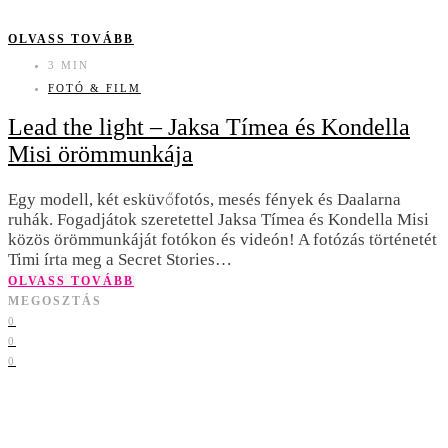
OLVASS TOVÁBB
3 MIN
FOTÓ & FILM
Lead the light – Jaksa Tímea és Kondella
Misi örömmunkája
Egy modell, két esküvőfotós, mesés fények és Daalarna
ruhák. Fogadjátok szeretettel Jaksa Tímea és Kondella Misi
közös örömmunkáját fotókon és videón! A fotózás történetét
Timi írta meg a Secret Stories…
OLVASS TOVÁBB
MEGOSZTÁS
0
0
0