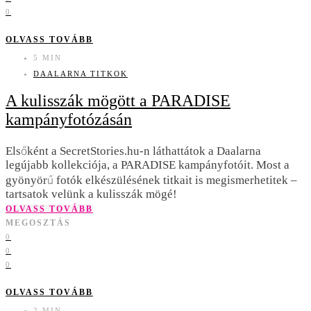
0
OLVASS TOVÁBB
5 MIN
DAALARNA TITKOK
A kulisszák mögött a PARADISE
kampányfotózásán
Elsőként a SecretStories.hu-n láthattátok a Daalarna
legújabb kollekciója, a PARADISE kampányfotóit. Most a
gyönyörű fotók elkészülésének titkait is megismerhetitek –
tartsatok velünk a kulisszák mögé!
OLVASS TOVÁBB
MEGOSZTÁS
0
0
0
OLVASS TOVÁBB
2 MIN