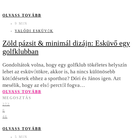
OLVASS TOVÁBB
9 MIN
VALÓDI ESKÜVŐK
Zöld pázsit & minimál dizájn: Esküvő egy
golfklubban
Gondoltátok volna, hogy egy golfklub tökéletes helyszín
lehet az esküvőtökre, akkor is, ha nincs különösebb
kötődésetek ehhez a sporthoz? Dóri és János igen. Azt
mesélik, hogy az első perctől fogva…
OLVASS TOVÁBB
MEGOSZTÁS
272
0
46
OLVASS TOVÁBB
5 MIN