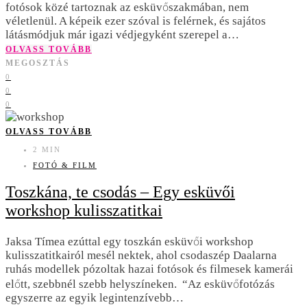
fotósok közé tartoznak az esküvőszakmában, nem
véletlenül. A képeik ezer szóval is felérnek, és sajátos
látásmódjuk már igazi védjegyként szerepel a…
OLVASS TOVÁBB
MEGOSZTÁS
0
0
0
OLVASS TOVÁBB
2 MIN
FOTÓ & FILM
Toszkána, te csodás – Egy esküvői
workshop kulisszatitkai
Jaksa Tímea ezúttal egy toszkán esküvői workshop
kulisszatitkairól mesél nektek, ahol csodaszép Daalarna
ruhás modellek pózoltak hazai fotósok és filmesek kamerái
előtt, szebbnél szebb helyszíneken. “Az esküvőfotózás
egyszerre az egyik legintenzívebb…