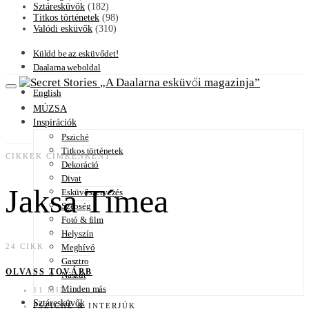
Sztáresküvők
(182)
Titkos történetek
(98)
Valódi esküvők
(310)
Küldd be az esküvődet!
Daalarna weboldal
A Daalarna esküvői magazinja
English
MÚZSA
Inspirációk
Psziché
Titkos történetek
CIKKEK CÍMKÉNKÉNT
Dekoráció
Divat
Jaksa Tímea
Esküvőszervezés
Szépség
Fotó & film
Helyszín
Meghívó
24 CIKK
Gasztro
OLVASS TOVÁBB
Nászút
Minden más
11 MIN
Sztáresküvők
PSZICHÉ & INTERJÚK