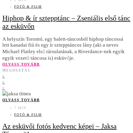
FOTÓ & FILM
Hiphop & ír sztepptánc – Zseniális első tánc
az esküvőn
A helyszín Torontó, egy balett-táncosból hiphop táncossá
lett kanadai fiú és egy ír sztepptáncos lány (aki a neves
Michael Flatley első társulatának, a Riverdance-nek egyik
egyik vezető táncosa is) esküvője.
OLVASS TOVÁBB
MEGOSZTÁS
9
0
0
OLVASS TOVÁBB
7 MIN
FOTÓ & FILM
Az esküvői fotós kedvenc képei – Jaksa