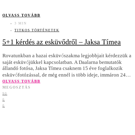
OLVASS TOVÁBB
3 MIN
TITKOS TÖRTÉNETEK
5+1 kérdés az esküvődről – Jaksa Tímea
Rovatunkban a hazai esküvőszakma legjobbjait kérdezzük a
saját esküvőjükkel kapcsolatban. A Daalarna bemutatók
állandó fotósa, Jaksa Tímea csaknem 15 éve foglalkozik
esküvőfotózással, de még ennél is több ideje, immáron 24…
OLVASS TOVÁBB
MEGOSZTÁS
90
0
0