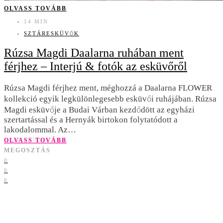
OLVASS TOVÁBB
14 MIN
SZTÁRESKÜVŐK
Rúzsa Magdi Daalarna ruhában ment
férjhez – Interjú & fotók az esküvőről
Rúzsa Magdi férjhez ment, méghozzá a Daalarna FLOWER
kollekció egyik legkülönlegesebb esküvői ruhájában. Rúzsa
Magdi esküvője a Budai Várban kezdődött az egyházi
szertartással és a Hernyák birtokon folytatódott a
lakodalommal. Az…
OLVASS TOVÁBB
MEGOSZTÁS
0
0
0