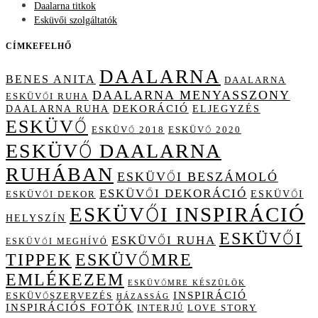
Daalarna titkok
Esküvői szolgáltatók
CÍMKEFELHŐ
DAALARNA
BENES ANITA
DAALARNA
DAALARNA MENYASSZONY
ESKÜVŐI RUHA
DAALARNA RUHA
DEKORÁCIÓ
ELJEGYZÉS
ESKÜVŐ
ESKÜVŐ 2018
ESKÜVŐ 2020
ESKÜVŐ DAALARNA
RUHÁBAN
ESKÜVŐI BESZÁMOLÓ
ESKÜVŐI DEKORÁCIÓ
ESKÜVŐI
ESKÜVŐI DEKOR
ESKÜVŐI INSPIRÁCIÓ
HELYSZÍN
ESKÜVŐI
ESKÜVŐI RUHA
ESKÜVŐI MEGHÍVÓ
TIPPEK
ESKÜVŐMRE
EMLÉKEZEM
ESKÜVŐMRE KÉSZÜLÖK
INSPIRÁCIÓ
ESKÜVŐSZERVEZÉS
HÁZASSÁG
INSPIRÁCIÓS FOTÓK
INTERJÚ
LOVE STORY