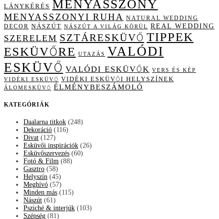
MENYASSZONY
LÁNYKÉRÉS
MENYASSZONYI RUHA
NATURAL WEDDING
NÁSZÚT
REAL WEDDING
DECOR
NÁSZÚT A VILÁG KÖRÜL
TIPPEK
SZTÁRESKÜVŐ
SZERELEM
VALÓDI
ESKÜVŐRE
UTAZÁS
ESKÜVŐ
VALÓDI ESKÜVŐK
VERS ÉS KÉP
VIDÉKI ESKÜVŐI HELYSZÍNEK
VIDÉKI ESKÜVŐ
ÉLMÉNYBESZÁMOLÓ
ÁLOMESKÜVŐ
KATEGÓRIÁK
Daalarna titkok
(248)
Dekoráció
(116)
Divat
(127)
Esküvői inspirációk
(26)
Esküvőszervezés
(60)
Fotó & Film
(88)
Gasztro
(58)
Helyszín
(45)
Meghívó
(57)
Minden más
(115)
Nászút
(61)
Psziché & interjúk
(103)
Szépség
(81)