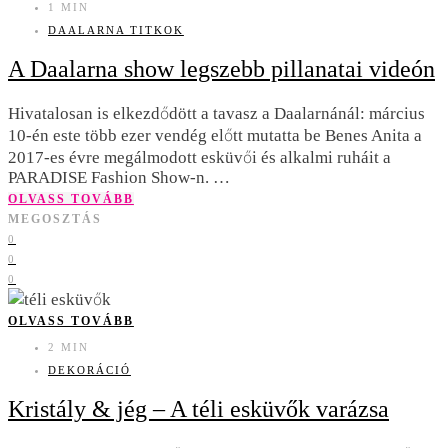
1 MIN
DAALARNA TITKOK
A Daalarna show legszebb pillanatai videón
Hivatalosan is elkezdődött a tavasz a Daalarnánál: március
10-én este több ezer vendég előtt mutatta be Benes Anita a
2017-es évre megálmodott esküvői és alkalmi ruháit a
PARADISE Fashion Show-n. …
OLVASS TOVÁBB
MEGOSZTÁS
0
0
0
OLVASS TOVÁBB
2 MIN
DEKORÁCIÓ
Kristály & jég – A téli esküvők varázsa