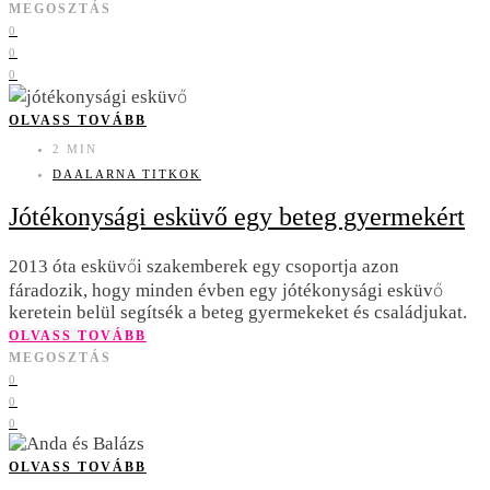
MEGOSZTÁS
0
0
0
OLVASS TOVÁBB
2 MIN
DAALARNA TITKOK
Jótékonysági esküvő egy beteg gyermekért
2013 óta esküvői szakemberek egy csoportja azon
fáradozik, hogy minden évben egy jótékonysági esküvő
keretein belül segítsék a beteg gyermekeket és családjukat.
OLVASS TOVÁBB
MEGOSZTÁS
0
0
0
OLVASS TOVÁBB