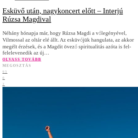
Esküvő után, nagykoncert előtt – Interjú
Rúzsa Magdival
Néhány hónapja már, hogy Rúzsa Magdi a vőlegényével,
Vilmossal az oltár elé állt. Az esküvőjük hangulata, az akkor
megélt érzések, és a Magdit övező spiritualitás azóta is fel-
felelevenedik az új…
OLVASS TOVÁBB
MEGOSZTÁS
93
0
2