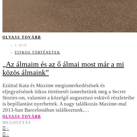
OLVASS TOVÁBB
4 MIN
TITKOS TÖRTÉNETEK
„Az álmaim és az ő álmai most már a mi
közös álmaink”
Ezúttal Kata és Maxime megismerkedésének és
eljegyzésének titkos történetét ismerhetitek meg a Secret
Stories-on, valamint a közelgő augusztusi esküvő részleteibe
is bepillantást nyerhettek. A nagy találkozás Maxime-mal
2013-ban Barcelonában találkoztunk,…
OLVASS TOVÁBB
MEGOSZTÁS
0
0