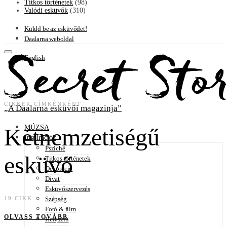
Titkos történetek
(98)
Valódi esküvők
(310)
Küldd be az esküvődet!
Daalarna weboldal
English
CIKKEK CÍMKÉNKÉNT
A Daalarna esküvői magazinja
MÚZSA
Kétnemzetiségű
Inspirációk
Psziché
esküvő
Titkos történetek
Dekoráció
Divat
Esküvőszervezés
Szépség
19 CIKK
Fotó & film
OLVASS TOVÁBB
Helyszín