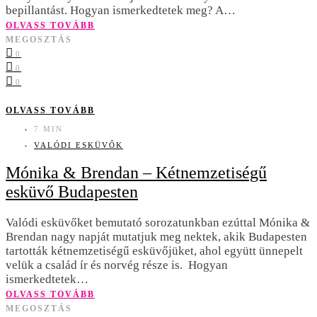
bepillantást. Hogyan ismerkedtetek meg? A…
OLVASS TOVÁBB
MEGOSZTÁS
0
0
0
OLVASS TOVÁBB
7 MIN
VALÓDI ESKÜVŐK
Mónika & Brendan – Kétnemzetiségű
esküvő Budapesten
Valódi esküvőket bemutató sorozatunkban ezúttal Mónika &
Brendan nagy napját mutatjuk meg nektek, akik Budapesten
tartották kétnemzetiségű esküvőjüket, ahol együtt ünnepelt
velük a család ír és norvég része is. Hogyan
ismerkedtetek…
OLVASS TOVÁBB
MEGOSZTÁS