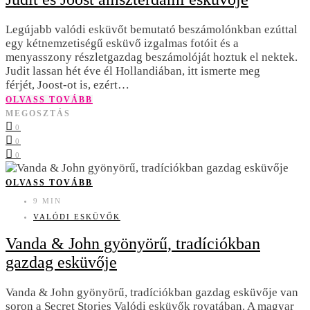
Legújabb valódi esküvőt bemutató beszámolónkban ezúttal
egy kétnemzetiségű esküvő izgalmas fotóit és a
menyasszony részletgazdag beszámolóját hoztuk el nektek.
Judit lassan hét éve él Hollandiában, itt ismerte meg
férjét, Joost-ot is, ezért…
OLVASS TOVÁBB
MEGOSZTÁS
0
0
0
OLVASS TOVÁBB
9 MIN
VALÓDI ESKÜVŐK
Vanda & John gyönyörű, tradíciókban
gazdag esküvője
Vanda & John gyönyörű, tradíciókban gazdag esküvője van
soron a Secret Stories Valódi esküvők rovatában. A magyar