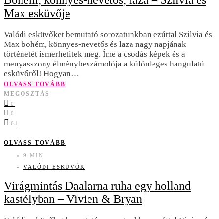
Bohém, könnyes-nevetős, laza – Szilvia és
Max esküvője
Valódi esküvőket bemutató sorozatunkban ezúttal Szilvia és
Max bohém, könnyes-nevetős és laza nagy napjának
történetét ismerhetitek meg. Íme a csodás képek és a
menyasszony élménybeszámolója a különleges hangulatú
esküvőről! Hogyan…
OLVASS TOVÁBB
MEGOSZTÁS
0
0
61
OLVASS TOVÁBB
9 MIN
VALÓDI ESKÜVŐK
Virágmintás Daalarna ruha egy holland
kastélyban – Vivien & Bryan