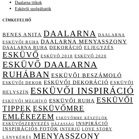
Daalarna titkok
Esküvői szolgáltatók
CÍMKEFELHŐ
DAALARNA
BENES ANITA
DAALARNA
DAALARNA MENYASSZONY
ESKÜVŐI RUHA
DAALARNA RUHA
DEKORÁCIÓ
ELJEGYZÉS
ESKÜVŐ
ESKÜVŐ 2018
ESKÜVŐ 2020
ESKÜVŐ DAALARNA
RUHÁBAN
ESKÜVŐI BESZÁMOLÓ
ESKÜVŐI DEKORÁCIÓ
ESKÜVŐI
ESKÜVŐI DEKOR
ESKÜVŐI INSPIRÁCIÓ
HELYSZÍN
ESKÜVŐI
ESKÜVŐI RUHA
ESKÜVŐI MEGHÍVÓ
TIPPEK
ESKÜVŐMRE
EMLÉKEZEM
ESKÜVŐMRE KÉSZÜLÖK
INSPIRÁCIÓ
ESKÜVŐSZERVEZÉS
HÁZASSÁG
INSPIRÁCIÓS FOTÓK
INTERJÚ
LOVE STORY
MENYASSZONY
LÁNYKÉRÉS