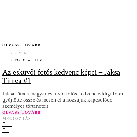
OLVASS TOVÁBB
7 MIN
FOTÓ & FILM
Az esküvői fotós kedvenc képei – Jaksa
Tímea #1
Jaksa Tímea magyar esküvői fotós kedvenc eddigi fotóit
gyűjtötte össze és meséli el a hozzájuk kapcsolódó
személyes történeteit.
OLVASS TOVÁBB
MEGOSZTÁS
21
0
0