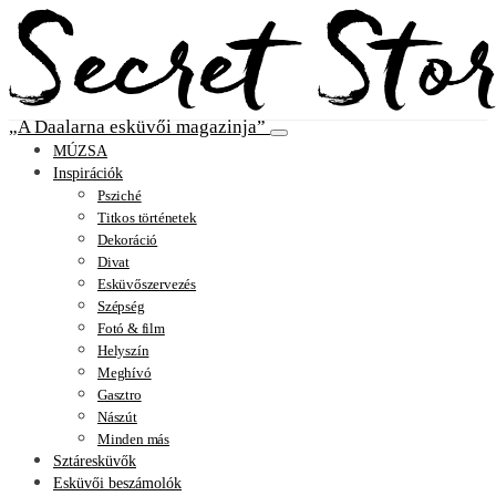
A Daalarna esküvői magazinja
MÚZSA
Inspirációk
Psziché
Titkos történetek
Dekoráció
Divat
Esküvőszervezés
Szépség
Fotó & film
Helyszín
Meghívó
Gasztro
Nászút
Minden más
Sztáresküvők
Esküvői beszámolók