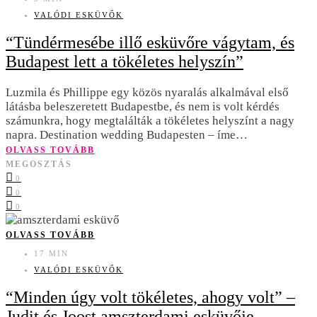
VALÓDI ESKÜVŐK
“Tündérmesébe illő esküvőre vágytam, és
Budapest lett a tökéletes helyszín”
Luzmila és Phillippe egy közös nyaralás alkalmával első
látásba beleszeretett Budapestbe, és nem is volt kérdés
számunkra, hogy megtalálták a tökéletes helyszínt a nagy
napra. Destination wedding Budapesten – íme…
OLVASS TOVÁBB
MEGOSZTÁS
0
0
0
OLVASS TOVÁBB
17 MIN
VALÓDI ESKÜVŐK
“Minden úgy volt tökéletes, ahogy volt” –
Judit és Joost amszterdami esküvője