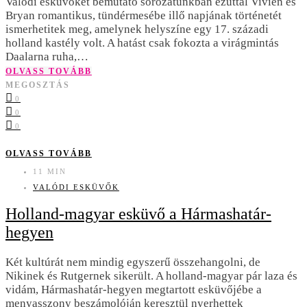
Valódi esküvőket bemutató sorozatunkban ezúttal Vivien és
Bryan romantikus, tündérmesébe illő napjának történetét
ismerhetitek meg, amelynek helyszíne egy 17. századi
holland kastély volt. A hatást csak fokozta a virágmintás
Daalarna ruha,…
OLVASS TOVÁBB
MEGOSZTÁS
0
0
0
OLVASS TOVÁBB
11 MIN
VALÓDI ESKÜVŐK
Holland-magyar esküvő a Hármashatár-
hegyen
Két kultúrát nem mindig egyszerű összehangolni, de
Nikinek és Rutgernek sikerült. A holland-magyar pár laza és
vidám, Hármashatár-hegyen megtartott esküvőjébe a
menyasszony beszámolóján keresztül nyerhettek