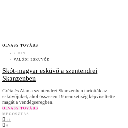
OLVASS TOVÁBB
7 MIN
VALÓDI ESKÜVŐK
Skót-magyar esküvő a szentendrei
Skanzenben
Gréta és Alan a szentendrei Skanzenben tartották az
esküvőjüket, ahol összesen 19 nemzetiség képviseltette
magát a vendégseregben.
OLVASS TOVÁBB
MEGOSZTÁS
14
0