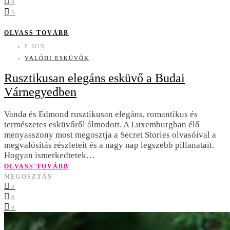
0
5
OLVASS TOVÁBB
8 MIN
VALÓDI ESKÜVŐK
Rusztikusan elegáns esküvő a Budai
Várnegyedben
Vanda és Edmond rusztikusan elegáns, romantikus és
természetes esküvőről álmodott. A Luxemburgban élő
menyasszony most megosztja a Secret Stories olvasóival a
megvalósítás részleteit és a nagy nap legszebb pillanatait.
Hogyan ismerkedtetek…
OLVASS TOVÁBB
MEGOSZTÁS
0
0
0