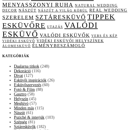
MENYASSZONYI RUHA
NATURAL WEDDING
NÁSZÚT
REAL WEDDING
DECOR
NÁSZÚT A VILÁG KÖRÜL
TIPPEK
SZTÁRESKÜVŐ
SZERELEM
VALÓDI
ESKÜVŐRE
UTAZÁS
ESKÜVŐ
VALÓDI ESKÜVŐK
VERS ÉS KÉP
VIDÉKI ESKÜVŐI HELYSZÍNEK
VIDÉKI ESKÜVŐ
ÉLMÉNYBESZÁMOLÓ
ÁLOMESKÜVŐ
KATEGÓRIÁK
Daalarna titkok
(248)
Dekoráció
(116)
Divat
(127)
Esküvői inspirációk
(26)
Esküvőszervezés
(60)
Fotó & Film
(88)
Gasztro
(58)
Helyszín
(45)
Meghívó
(57)
Minden más
(115)
Nászút
(61)
Psziché & interjúk
(103)
Szépség
(81)
Sztáresküvők
(182)