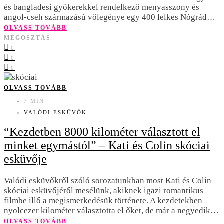
és bangladesi gyökerekkel rendelkező menyasszony és
angol-cseh származású vőlegénye egy 400 lelkes Nógrád…
OLVASS TOVÁBB
MEGOSZTÁS
0
0
0
OLVASS TOVÁBB
7 MIN
VALÓDI ESKÜVŐK
“Kezdetben 8000 kilométer választott el
minket egymástól” – Kati és Colin skóciai
esküvője
Valódi esküvőkről szóló sorozatunkban most Kati és Colin
skóciai esküvőjéről mesélünk, akiknek igazi romantikus
filmbe illő a megismerkedésük története. A kezdetekben
nyolcezer kilométer választotta el őket, de már a negyedik…
OLVASS TOVÁBB