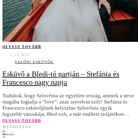
OLVASS TOVÁBB
10 MIN
VALÓDI ESKÜVŐK
Esküvő a Bledi-tó partján – Stefánia és
Francesco nagy napja
Tudtátok, hogy Szlovénia az egyetlen ország, aminek a neve
magába foglalja a “love”, azaz szerelem szót? Stefánia és
Francesco esküvőjének helyszíne Szlovénia egyik
legszebb városkája, Bled volt, a már említett szójátékon…
OLVASS TOVÁBB
MEGOSZTÁS
142