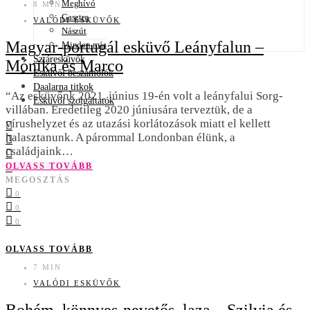
Meghívó
8 MIN
Gasztro
VALÓDI ESKÜVŐK
Nászút
Magyar-portugál esküvő Leányfalun –
Minden más
Sztáresküvők
Mónika és Marco
Esküvői beszámolók
Daalarna titkok
“Az esküvőnk 2021. június 19-én volt a leányfalui Sorg-
Esküvői szolgáltatók
villában. Eredetileg 2020 júniusára terveztük, de a
vírushelyzet és az utazási korlátozások miatt el kellett
halasztanunk. A párommal Londonban élünk, a
családjaink…
OLVASS TOVÁBB
MEGOSZTÁS
0
0
0
OLVASS TOVÁBB
7 MIN
VALÓDI ESKÜVŐK