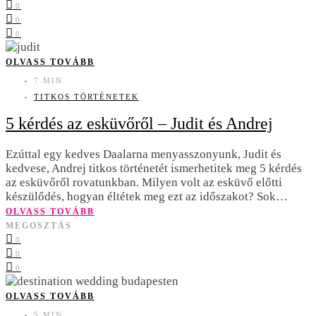
0
0
0
OLVASS TOVÁBB
7 MIN
TITKOS TÖRTÉNETEK
5 kérdés az esküvőről – Judit és Andrej
Ezúttal egy kedves Daalarna menyasszonyunk, Judit és
kedvese, Andrej titkos történetét ismerhetitek meg 5 kérdés
az esküvőről rovatunkban. Milyen volt az esküvő előtti
készülődés, hogyan éltétek meg ezt az időszakot? Sok…
OLVASS TOVÁBB
MEGOSZTÁS
0
0
0
OLVASS TOVÁBB
5 MIN