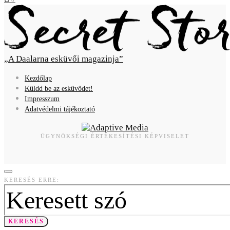
A Daalarna esküvői magazinja
Kezdőlap
Küldd be az esküvődet!
Impresszum
Adatvédelmi tájékoztató
ÜGYNÖKSÉGI ÉRTÉKESÍTÉSI KÉPVISELET
KERESÉS ERRE:
KERESÉS