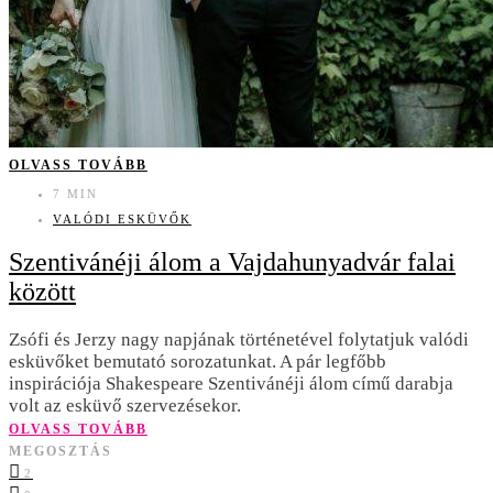
OLVASS TOVÁBB
7 MIN
VALÓDI ESKÜVŐK
Szentivánéji álom a Vajdahunyadvár falai
között
Zsófi és Jerzy nagy napjának történetével folytatjuk valódi
esküvőket bemutató sorozatunkat. A pár legfőbb
inspirációja Shakespeare Szentivánéji álom című darabja
volt az esküvő szervezésekor.
OLVASS TOVÁBB
MEGOSZTÁS
2