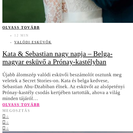
OLVASS TOVÁBB
12 MIN
VALÓDI ESKÜVŐK
Kata & Sebastian nagy napja – Belga-
magyar esküvő a Prónay-kastélyban
Újabb álomszép valódi esküvői beszámolót osztunk meg
veletek a Secret Stories-on. Kata és belga kedvese,
Sebastian Abu-Dzabiban élnek. Az esküvőt az alsópetényi
Prónay-kastély csodás kertjében tartották, ahova a világ
minden tájáról…
OLVASS TOVÁBB
MEGOSZTÁS
0
0
0