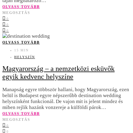
táján meghatározó…
OLVASS TOVÁBB
MEGOSZTÁS
0
0
0
OLVASS TOVÁBB
15 MIN
HELYSZÍN
Magyarország – a nemzetközi esküvők
egyik kedvenc helyszíne
Manapság egyre többször hallani, hogy Magyarország, ezen
belül is Budapest egyre népszerűbb destination wedding
helyszínként funkcionál. De vajon mit is jelent mindez és
miben rejlik hazánk vonzereje a külföldi párok…
OLVASS TOVÁBB
MEGOSZTÁS
0
0